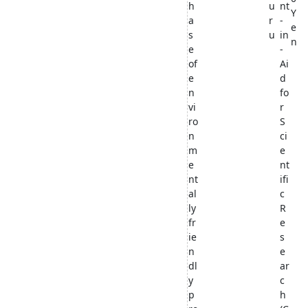
h
u
nt
Y
a
r
-
e
s
u
in
n
e
-
of
Ai
e
d
n
fo
vi
r
ro
S
n
ci
m
e
e
nt
nt
ifi
al
c
ly
R
fr
e
ie
s
n
e
dl
ar
y
c
p
h