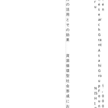
r
の
e
e
u
活
s
n
用
e
と
ar
そ
c
の
h
効
G
果
ra
nt
A
資
s
源
a
循
hi
環
G
型
ro
社
u
会
p
1
N
形
F
,
IS
成
o
0
H
に
u
0
I
お
n
0