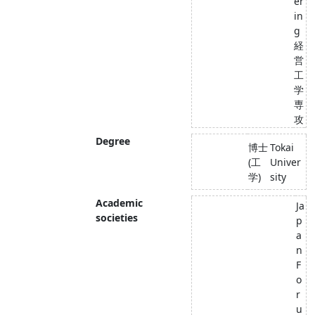
er
in
g
経
営
工
学
専
攻
Degree
博士
Tokai
(工
Univer
学)
sity
Academic
Ja
societies
p
a
n
F
o
r
u