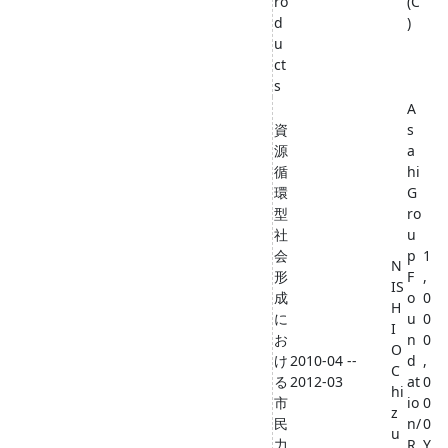
ro
(C
d
)
u
ct
s
A
資
s
源
a
循
hi
環
G
型
ro
社
u
会
p
1
N
形
F
,
IS
成
o
0
H
に
u
0
I
お
n
0
O
け
2010-04 --
d
,
C
る
2012-03
at
0
hi
市
io
0
z
民
n/
0
u
力
R
Y