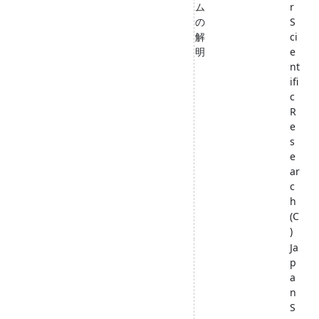
ム
r
の
S
解
ci
明
e
nt
ifi
c
R
e
s
e
ar
c
h
(C
)
Ja
p
a
n
S