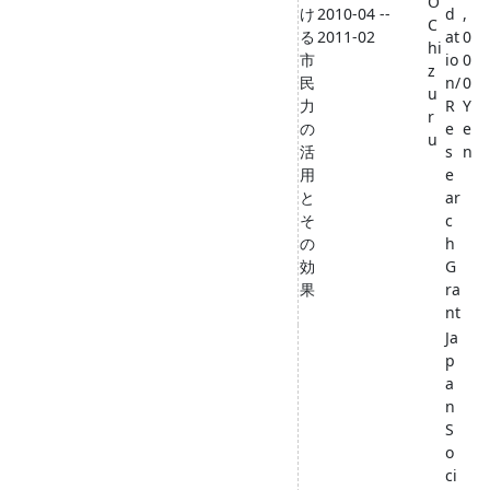
O
け
2010-04 --
d
,
C
る
2011-02
at
0
hi
市
io
0
z
民
n/
0
u
力
R
Y
r
の
e
e
u
活
s
n
用
e
と
ar
そ
c
の
h
効
G
果
ra
nt
Ja
p
a
n
S
o
ci