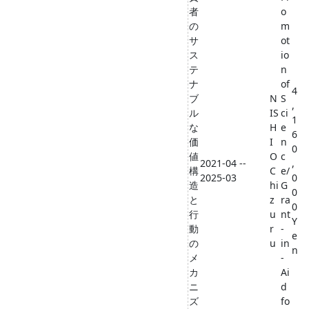
者
o
の
m
サ
ot
ス
io
テ
n
ナ
of
4
ブ
N
S
,
ル
IS
ci
1
な
H
e
6
価
I
n
0
値
O
c
2021-04 --
,
構
C
e/
2025-03
0
造
hi
G
0
と
z
ra
0
行
u
nt
Y
動
r
-
e
の
u
in
n
メ
-
カ
Ai
ニ
d
ズ
fo