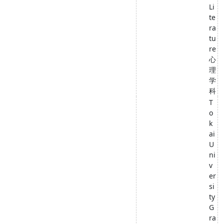
Li
te
ra
tu
re
心
理
学
科
T
o
k
ai
U
ni
v
er
si
ty
G
ra