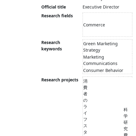
Official title
Executive Director
Research fields
Commerce
Research
Green Marketing
keywords
Strategy
Marketing
Communications
Consumer Behavior
Research projects
消
費
者
の
ラ
科
イ
学
フ
研
ス
究
タ
費