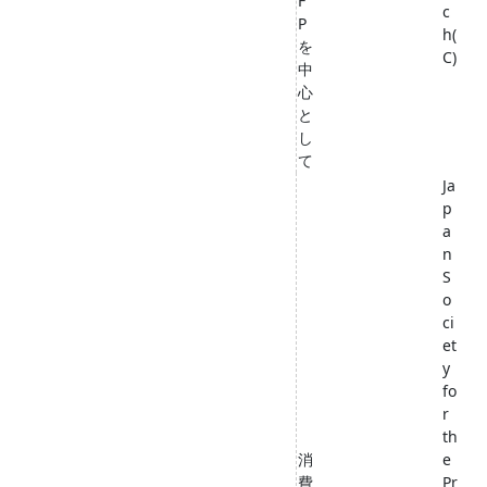
F
c
P
h(
を
C)
中
心
と
し
て
Ja
p
a
n
S
o
ci
et
y
fo
r
th
消
e
費
Pr