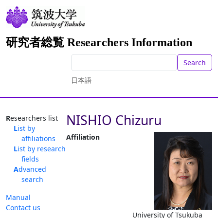
研究者総覧 Researchers Information
Search
日本語
NISHIO Chizuru
Researchers list
List by
Affiliation
affiliations
List by research
fields
Advanced
search
Manual
Contact us
University of Tsukuba