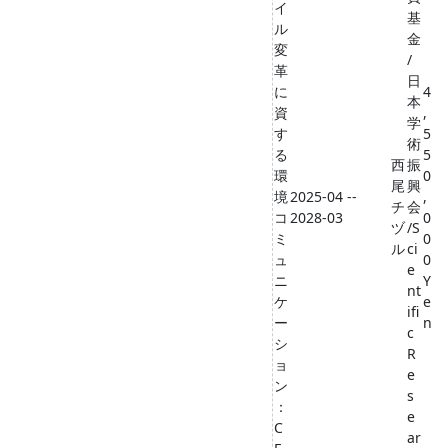
イ
基
ル
金
変
/
革
日
に
4
本
資
,
学
す
5
術
る
5
西
振
環
0
尾
興
境
2025-04 --
,
チ
会
コ
2028-03
0
ヅ
/S
ミ
0
ル
ci
ュ
0
e
ニ
Y
nt
ケ
e
ifi
ー
n
c
シ
R
ョ
e
ン
s
：
e
C
ar