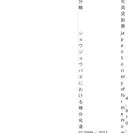
分
究
離
員
奨
励
費
シ
Ja
ョ
p
ウ
a
ジ
n
ョ
S
ウ
o
バ
ci
エ
et
に
y
お
of
け
fo
4
る
r
,
種
th
8
分
e
1
化
Pr
0
遺
o
,
伝
2009 -- 2011
m