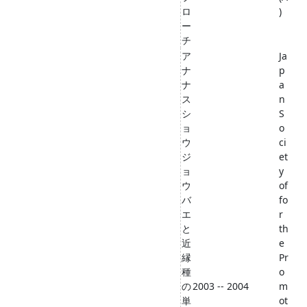
ロ
)
ー
チ
ア
Ja
ナ
p
ナ
a
ス
n
シ
S
ョ
o
ウ
ci
ジ
et
ョ
y
ウ
of
バ
fo
エ
r
と
th
近
e
縁
Pr
種
o
の
2003 -- 2004
m
単
ot