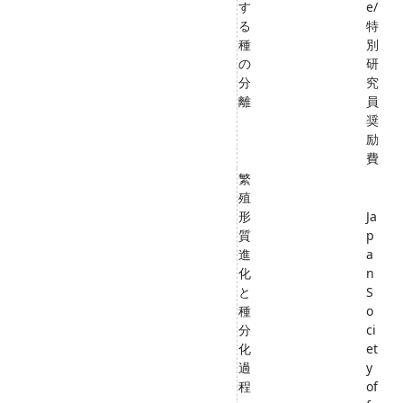
す
e/
る
特
種
別
の
研
分
究
離
員
奨
励
費
繁
殖
形
Ja
質
p
進
a
化
n
と
S
種
o
分
ci
化
et
過
y
程
of