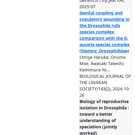
Genetics/15/p.jkaf104,
2025-07
Genital coupling and
copulatory wounding in
the Drosophila rufa
species complex:
comparison with the D.
auraria species complex
(Diptera: Drosophilidae)
Omiya Haruka; Onuma
Moe; Awasaki Takeshi;
Kamimura Yo...
BIOLOGICAL JOURNAL OF
THE LINNEAN
SOCIETY/143(2), 2024-10-
26
Biology of reproductive
isolation in Drosophila :
toward a better
understanding of
speciation (jointly
worked)