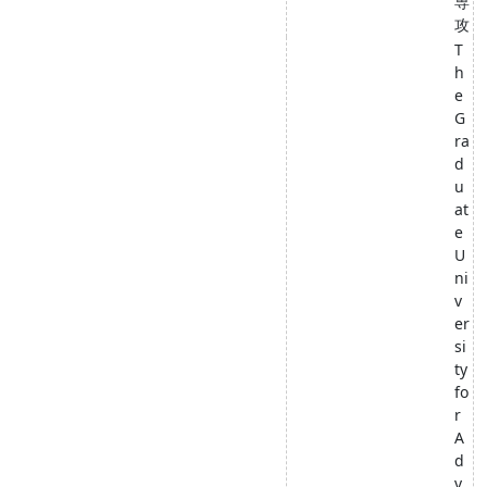
専
攻
T
h
e
G
ra
d
u
at
e
U
ni
v
er
si
ty
fo
r
A
d
v