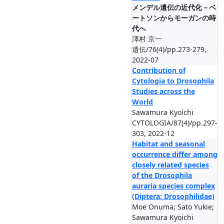
メンデル遺伝の近代化－ベ
ートソンからモーガンの時
代へ
澤村 京一
遺伝/76(4)/pp.273-279,
2022-07
Contribution of
Cytologia to Drosophila
Studies across the
World
Sawamura Kyoichi
CYTOLOGIA/87(4)/pp.297-
303, 2022-12
Habitat and seasonal
occurrence differ among
closely related species
of the Drosophila
auraria species complex
(Diptera: Drosophilidae)
Moe Onuma; Sato Yukie;
Sawamura Kyoichi