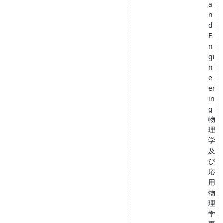
a
n
d
E
n
gi
n
e
er
in
g
物
理
学
及
び
応
用
物
理
学