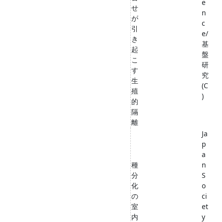
e
せ
n
が
c
引
e/
き
基
起
盤
こ
研
す
究
生
(C
殖
)
的
隔
離
Ja
p
a
種
n
分
S
化
o
の
ci
室
et
内
y