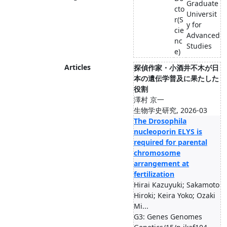
Graduate
cto
Universit
r(S
y for
cie
Advanced
nc
Studies
e)
Articles
探偵作家・小酒井不木が日
本の遺伝学普及に果たした
役割
澤村 京一
生物学史研究, 2026-03
The Drosophila
nucleoporin ELYS is
required for parental
chromosome
arrangement at
fertilization
Hirai Kazuyuki; Sakamoto
Hiroki; Keira Yoko; Ozaki
Mi...
G3: Genes Genomes