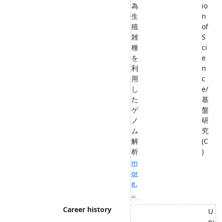
為
io
生
n
殖
of
雑
S
種
ci
を
e
利
n
用
c
し
e/
た
基
ゲ
盤
ノ
研
ム
究
解
(C
析
)
m
or
e.
..
Career history
U
ni