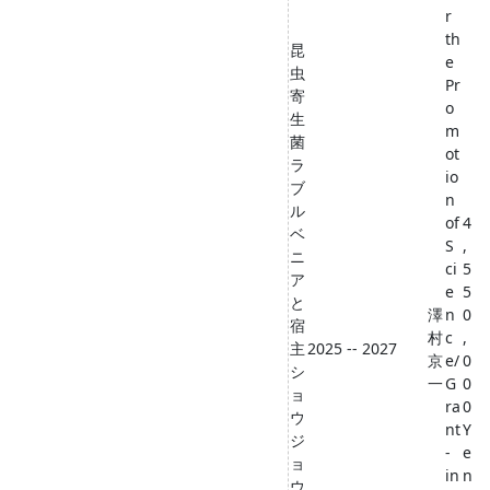
r
th
昆
e
虫
Pr
寄
o
生
m
菌
ot
ラ
io
ブ
n
ル
of
4
ベ
S
,
ニ
ci
5
ア
e
5
と
澤
n
0
宿
村
c
,
主
2025 -- 2027
京
e/
0
シ
一
G
0
ョ
ra
0
ウ
nt
Y
ジ
-
e
ョ
in
n
ウ