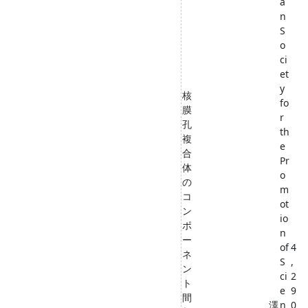
a
n
S
o
ci
et
y
核
fo
膜
r
孔
th
複
e
合
Pr
体
o
の
m
コ
ot
ン
io
ポ
n
ー
of
4
ネ
S
,
ン
ci
2
ト
e
9
間
澤
n
0