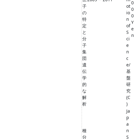
0
子
ot
0
の
io
0
特
n
Y
定
of
e
と
S
n
分
ci
子
e
集
n
団
c
遺
e/
伝
基
学
盤
的
研
な
究
解
(C
析
)
Ja
p
a
種
n
分
S