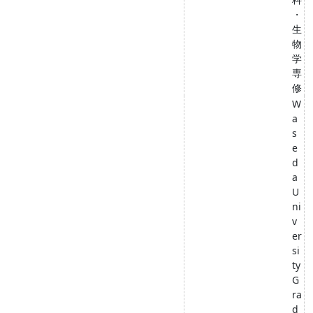
・
生
物
学
専
修
W
a
s
e
d
a
U
ni
v
er
si
ty
G
ra
d