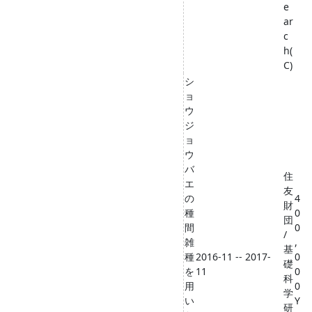
e
ar
c
h(
C)
シ
ョ
ウ
ジ
ョ
ウ
バ
住
エ
友
の
4
財
種
0
団
間
0
/
雑
,
基
種
2016-11 -- 2017-
0
礎
を
11
0
科
用
0
学
い
Y
研