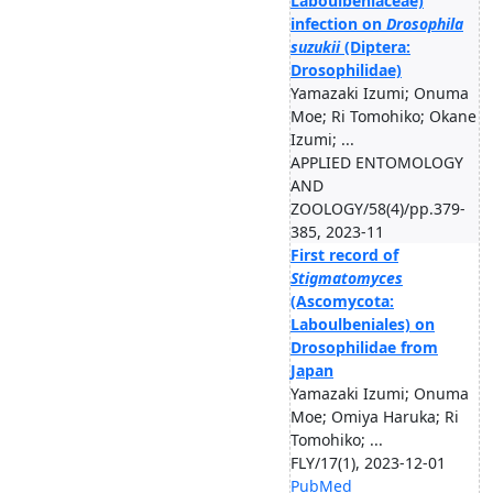
Laboulbeniaceae)
infection on
Drosophila
suzukii
(Diptera:
Drosophilidae)
Yamazaki Izumi; Onuma
Moe; Ri Tomohiko; Okane
Izumi; ...
APPLIED ENTOMOLOGY
AND
ZOOLOGY/58(4)/pp.379-
385, 2023-11
First record of
Stigmatomyces
(Ascomycota:
Laboulbeniales) on
Drosophilidae from
Japan
Yamazaki Izumi; Onuma
Moe; Omiya Haruka; Ri
Tomohiko; ...
FLY/17(1), 2023-12-01
PubMed