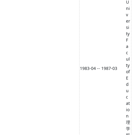
U
ni
v
er
si
ty
F
a
c
ul
ty
1983-04 -- 1987-03
of
E
d
u
c
at
io
n
理
学
科