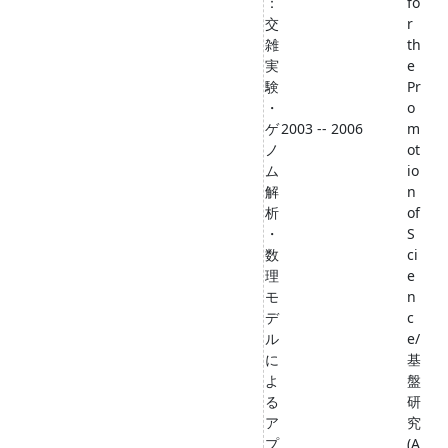
：
fo
交
r
雑
th
実
e
験
Pr
・
o
ゲ
2003 -- 2006
m
ノ
ot
ム
io
解
n
析
of
・
S
数
ci
理
e
モ
n
デ
c
ル
e/
に
基
よ
盤
る
研
ア
究
プ
(A