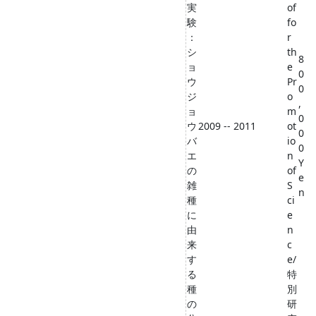
実
of
験
fo
：
r
シ
th
8
ョ
e
0
ウ
Pr
0
ジ
o
,
ョ
m
0
ウ
2009 -- 2011
ot
0
バ
io
0
エ
n
Y
の
of
e
雑
S
n
種
ci
に
e
由
n
来
c
す
e/
る
特
種
別
の
研