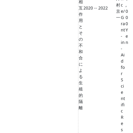
相
村
c
,
互
2020 -- 2022
京
e/
0
作
一
G
0
用
ra
0
と
nt
Y
そ
-
e
の
in
n
不
-
和
Ai
合
d
に
fo
よ
r
る
S
生
ci
殖
e
的
nt
隔
ifi
離
c
R
e
s