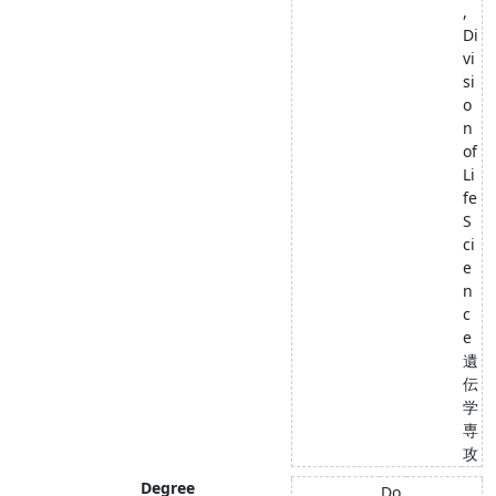
,
Di
vi
si
o
n
of
Li
fe
S
ci
e
n
c
e
遺
伝
学
専
攻
Degree
Do