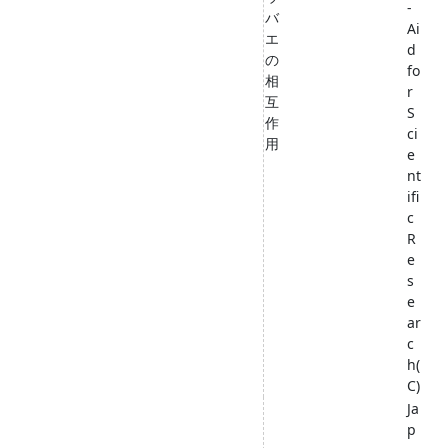
-
バ
Ai
エ
d
の
fo
相
r
互
S
作
ci
用
e
nt
ifi
c
R
e
s
e
ar
c
h(
C)
Ja
p