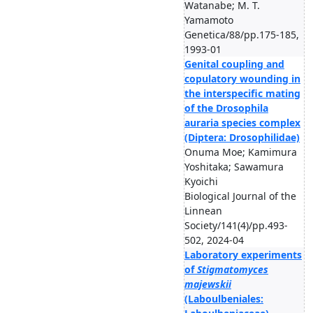
Watanabe; M. T.
Yamamoto
Genetica/88/pp.175-185,
1993-01
Genital coupling and
copulatory wounding in
the interspecific mating
of the Drosophila
auraria species complex
(Diptera: Drosophilidae)
Onuma Moe; Kamimura
Yoshitaka; Sawamura
Kyoichi
Biological Journal of the
Linnean
Society/141(4)/pp.493-
502, 2024-04
Laboratory experiments
of
Stigmatomyces
majewskii
(Laboulbeniales: