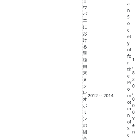
ョ
a
ウ
n
バ
S
エ
o
に
ci
お
et
け
y
る
of
異
fo
種
1
r
由
,
th
来
8
e
ヌ
2
Pr
ク
0
o
レ
,
2012 -- 2014
m
オ
0
ot
ポ
0
io
リ
0
n
ン
Y
of
の
e
S
組
n
ci
合