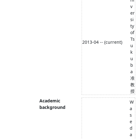
v
er
si
ty
of
Ts
2013-04 -- (current)
u
k
u
b
a
准
教
授
Academic
W
background
a
s
e
d
a