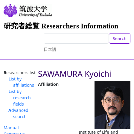
研究者総覧 Researchers Information
Search
日本語
SAWAMURA Kyoichi
Researchers list
List by
Affiliation
affiliations
List by
research
fields
Advanced
search
Manual
Institute of Life and
Contact us