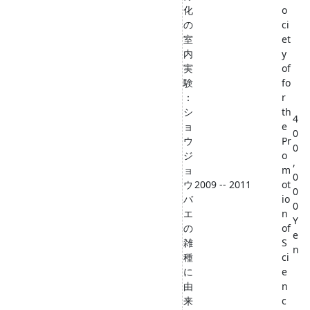
化
o
の
ci
室
et
内
y
実
of
験
fo
：
r
シ
th
4
ョ
e
0
ウ
Pr
0
ジ
o
,
ョ
m
0
ウ
2009 -- 2011
ot
0
バ
io
0
エ
n
Y
の
of
e
雑
S
n
種
ci
に
e
由
n
来
c