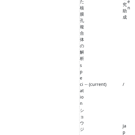
た
e
究
核
n
助
膜
成
孔
複
合
体
の
解
析
s
p
e
ci
-- (current)
/
at
io
n
シ
ョ
ウ
Ja
ジ
p