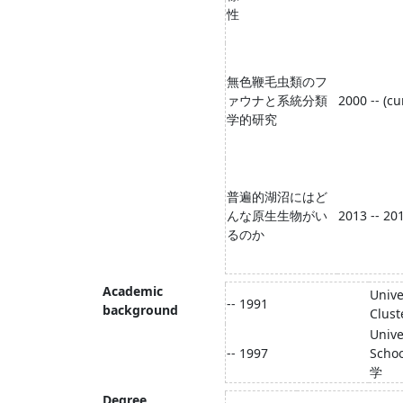
性
無色鞭毛虫類のフ
ァウナと系統分類
2000 -- (cu
学的研究
普遍的湖沼にはど
んな原生生物がい
2013 -- 20
るのか
Academic
Unive
-- 1991
background
Clus
Unive
-- 1997
Schoo
学
Degree