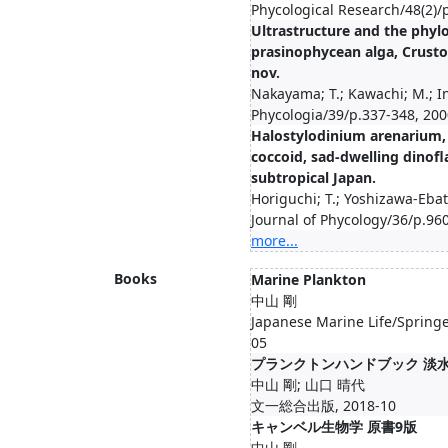
Phycological Research/48(2)/
Ultrastructure and the phyl
prasinophycean alga, Crusto
nov.
Nakayama; T.; Kawachi; M.; 
Phycologia/39/p.337-348, 200
Halostylodinium arenarium, 
coccoid, sad-dwelling dinof
subtropical Japan.
Horiguchi; T.; Yoshizawa-Eba
Journal of Phycology/36/p.96
more...
Books
Marine Plankton
中山 剛
Japanese Marine Life/Springe
05
プランクトンハンドブック 淡
中山 剛; 山口 晴代
文一総合出版, 2018-10
キャンベル生物学 原書9版
中山 剛