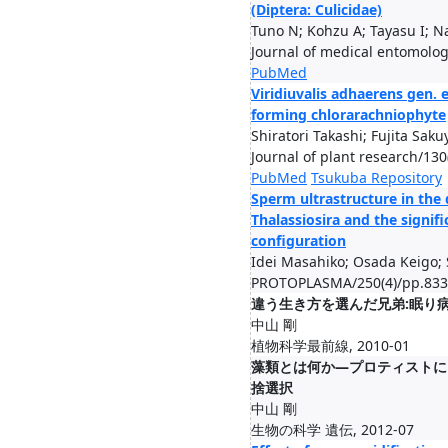
(Diptera: Culicidae)
Tuno N; Kohzu A; Tayasu I; N
Journal of medical entomolog
PubMed
Viridiuvalis adhaerens gen. e
forming chlorarachniophyte
Shiratori Takashi; Fujita Sak
Journal of plant research/13
PubMed
Tsukuba Repository
Sperm ultrastructure in the
Thalassiosira and the signifi
configuration
Idei Masahiko; Osada Keigo; 
PROTOPLASMA/250(4)/pp.833-
違う生き方を選んだ兄弟:眠り
中山 剛
植物科学最前線, 2010-01
藻類とは何か—プロティストに
捨選択
中山 剛
生物の科学 遺伝, 2012-07