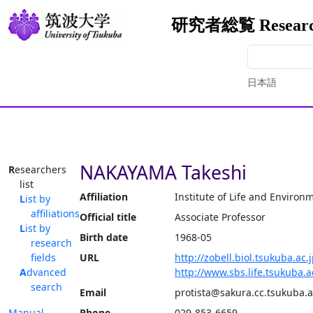
研究者総覧 Researche
日本語
NAKAYAMA Takeshi
Researchers
list
Affiliation
Institute of Life and Environ
List by
affiliations
Official title
Associate Professor
List by
Birth date
1968-05
research
fields
URL
http://zobell.biol.tsukuba.ac
Advanced
http://www.sbs.life.tsukuba
search
Email
protista@sakura.cc.tsukuba.a
Manual
Phone
029-853-6659