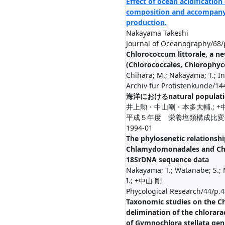
Effect of ocean acidificatio
composition and accompany
production.
Nakayama Takeshi
Journal of Oceanography/68/
Chlorococcum littorale, a n
(Chlorococcales, Chlorophyc
Chihara; M.; Nakayama; T.; 
Archiv fur Protistenkunde/14
海洋におけるnatural popul
井上勲・中山剛・本多大輔.; +
平成５年度 栄養塩類構成比変化影
1994-01
The phylosenetic relationsh
Chlamydomonadales and Chlo
18SrDNA sequence data
Nakayama; T.; Watanabe; S.; M
I.; +中山 剛
Phycological Research/44/p.4
Taxonomic studies on the Ch
delimination of the chlorar
of Gymnochlora stellata gen.