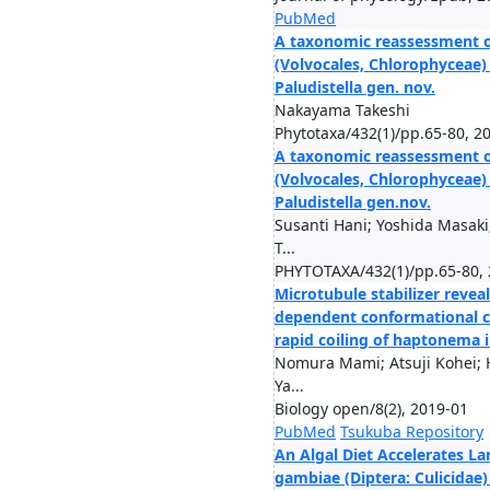
PubMed
A taxonomic reassessment 
(Volvocales, Chlorophyceae) 
Paludistella gen. nov.
Nakayama Takeshi
Phytotaxa/432(1)/pp.65-80, 2
A taxonomic reassessment 
(Volvocales, Chlorophyceae) 
Paludistella gen.nov.
Susanti Hani; Yoshida Masak
T...
PHYTOTAXA/432(1)/pp.65-80, 
Microtubule stabilizer revea
dependent conformational c
rapid coiling of haptonema 
Nomura Mami; Atsuji Kohei; H
Ya...
Biology open/8(2), 2019-01
PubMed
Tsukuba Repository
An Algal Diet Accelerates L
gambiae (Diptera: Culicidae