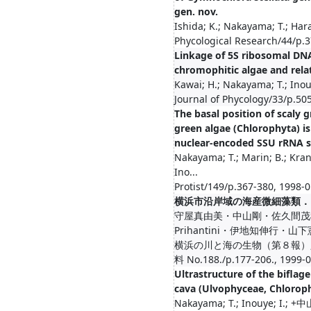
gen. nov.
Ishida; K.; Nakayama; T.; Ha
Phycological Research/44/p.3
Linkage of 5S ribosomal DNA
chromophitic algae and rela
Kawai; H.; Nakayama; T.; Inou
Journal of Phycology/33/p.50
The basal position of scaly 
green algae (Chlorophyta) is
nuclear-encoded SSU rRNA 
Nakayama; T.; Marin; B.; Krant
Ino...
Protist/149/p.367-380, 1998-
横浜市沿岸域の海産微細藻類．
守屋真由美・中山剛・佐久間茂雄・Ni
Prihantini・伊地知伸行・山下
横浜の川と海の生物（第８報）,
料 No.188./p.177-206., 1999-
Ultrastructure of the biflage
cava (Ulvophyceae, Chlorop
Nakayama; T.; Inouye; I.; +