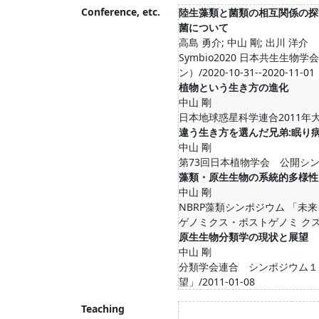
Conference, etc.
陸生藻類と菌類の相互関係の探
菌について
高島 勇介; 中山 剛; 出川 洋介
Symbio2020 日本共生生物
ン）/2020-10-31--2020-11-01
植物という生き方の進化
中山 剛
日本地球惑星科学連合2011年大会/
違う生き方を選んだ兄弟:眠り
中山 剛
第73回日本植物学会 公開シンポジ
藻類・原生生物の系統的多様性
中山 剛
NBRP藻類シンポジウム 「未
ゲノミクス・ポストゲノミ クスの視
原生生物分類学の現状と展望
中山 剛
分類学会連合 シンポジウム１
望」/2011-01-08
Teaching