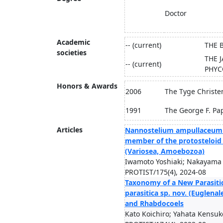
Doctor
Academic
-- (current)
THE 
societies
THE 
-- (current)
PHYC
Honors & Awards
2006
The Tyge Christe
1991
The George F. Pa
Articles
Nannostelium ampullaceum ge
member of the protosteloid
(Variosea, Amoebozoa)
Iwamoto Yoshiaki; Nakayama 
PROTIST/175(4), 2024-08
Taxonomy of a New Parasitic
parasitica sp. nov. (Euglena
and Rhabdocoels
Kato Koichiro; Yahata Kensu