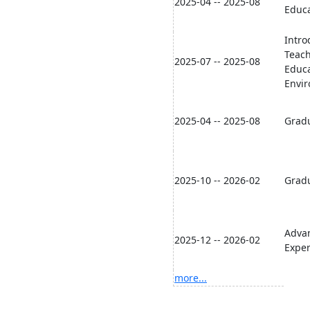
2025-04 -- 2025-08
Educa
Intro
Teach
2025-07 -- 2025-08
Educa
Envir
2025-04 -- 2025-08
Gradu
2025-10 -- 2026-02
Gradu
Adva
2025-12 -- 2026-02
Exper
more...