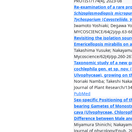
PROTIST/174(4), 2023-08
Re-examination of a rare pr
Schizoplasmodiopsis micropu
Tychosporium
(
Cavosteliida
,
V
Iwamoto Yoshiaki; Degawa Y
MYCOSCIENCE/64(2)/pp.63-68
Revisiting the isolation sour
Emericellopsis mirabilis on 
Takashima Yusuke; Nakayama
Mycoscience/62(4)/pp.260-26
Taxonomic study of a new g
cochlephila gen. et sp. nov.
Ulvophyceae), growing on the
Noriaki Namba; Takeshi Nak
Journal of Plant Research/134
PubMed
Sex-specific Positioning of t
bearing Gametes of Monostr
cava (Ulvophyceae, Chloroph
Difference between Male a
Miyamura Shinichi; Nakayama
Journal of phycology/Epub, 2