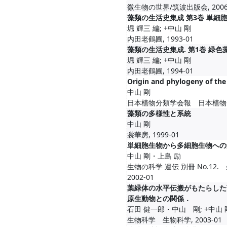
微生物の世界/筑波出版会, 2006
藻類の生活史集成 第3巻 単細
堀 輝三 編; +中山 剛
内田老鶴圃, 1993-01
藻類の生活史集成. 第1巻 緑色藻
堀 輝三 編; +中山 剛
内田老鶴圃, 1994-01
Origin and phylogeny of the
中山 剛
日本植物分類学会報 日本植物分類
藻類の多様性と系統
中山 剛
裳華房, 1999-01
単細胞生物から多細胞生物への
中山 剛・上島 励
生物の科学 遺伝 別冊 No.12. 
2002-01
葉緑体の水平伝搬がもたらした
原生動物との関係．
石田 健一郎・中山 剛; +中山 
生物科学 生物科学, 2003-01