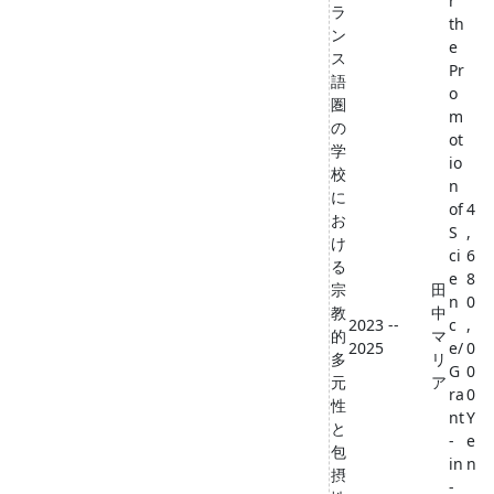
r
ラ
th
ン
e
ス
Pr
語
o
圏
m
の
ot
学
io
校
n
に
of
4
お
S
,
け
ci
6
る
e
8
宗
田
n
0
教
中
2023 --
c
,
的
マ
2025
e/
0
多
リ
G
0
元
ア
ra
0
性
nt
Y
と
-
e
包
in
n
摂
-