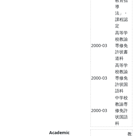
教育指
導
法」・
課程認
定
高等学
校教諭
2000-03
専修免
許状書
道科
高等学
校教諭
2000-03
専修免
許状国
語科
中学校
教諭専
2000-03
修免許
状国語
科
Academic
教