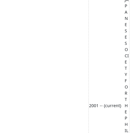
P
A
N
E
S
E
S
O
CI
E
T
Y
F
O
R
T
2001 -- (current)
H
E
P
H
IL