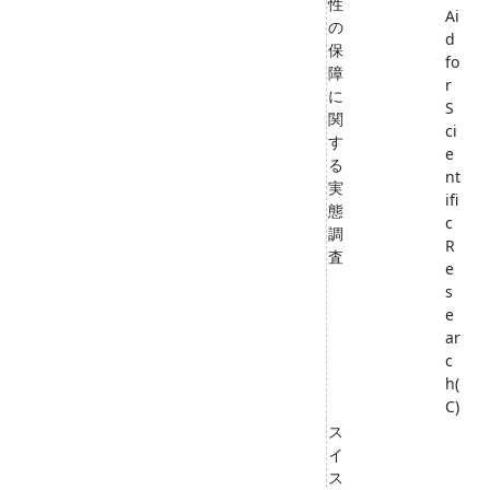
性
Ai
の
d
保
fo
障
r
に
S
関
ci
す
e
る
nt
実
ifi
態
c
調
R
査
e
s
e
ar
c
h(
C)
ス
イ
ス