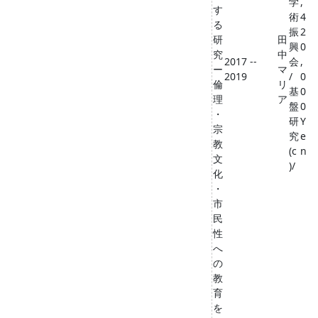
学
,
す
術
4
る
振
2
研
田
興
0
究
中
2017 --
会
,
ー
マ
2019
/
0
倫
リ
基
0
理
ア
盤
0
・
研
Y
宗
究
e
教
(c
n
文
)/
化
・
市
民
性
へ
の
教
育
を