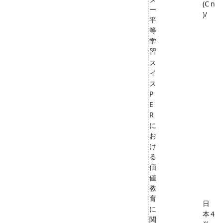
(C
n
ー
)/
平
等
学
習
ス
イ
ス
P
E
R
に
お
け
る
価
値
教
育
日
に
本
4
関