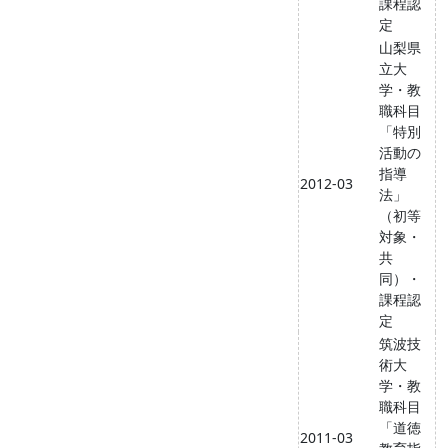
課程認
定
山梨県
立大
学・教
職科目
「特別
活動の
指導
2012-03
法」
（初等
対象・
共
同）・
課程認
定
筑波技
術大
学・教
職科目
「道徳
2011-03