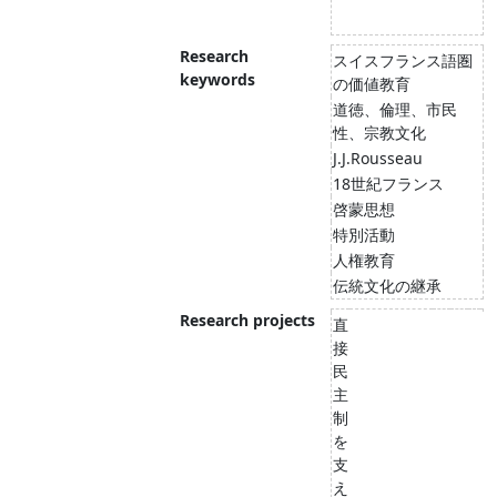
Research
スイスフランス語圏
keywords
の価値教育
道徳、倫理、市民
性、宗教文化
J.J.Rousseau
18世紀フランス
啓蒙思想
特別活動
人権教育
伝統文化の継承
Research projects
直
接
民
主
制
を
支
え