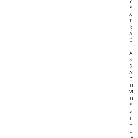
Y
E
X
T
R
A
C
L
A
S
S
A
C
TI
VI
TI
E
S
T
H
E
JA