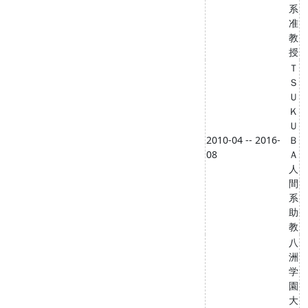
系
准
教
授
Ｔ
Ｓ
Ｕ
Ｋ
Ｕ
2010-04 -- 2016-
Ｂ
08
Ａ
人
間
系
助
教
八
洲
学
園
大