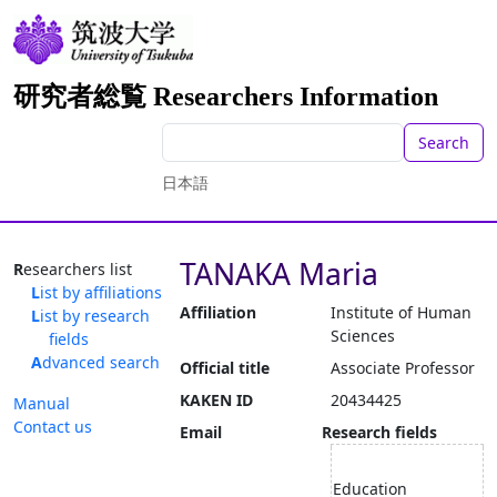
研究者総覧 Researchers Information
Search
日本語
TANAKA Maria
Researchers list
List by affiliations
Affiliation
Institute of Human
List by research
Sciences
fields
Advanced search
Official title
Associate Professor
KAKEN ID
20434425
Manual
Contact us
Email
Research fields
Education