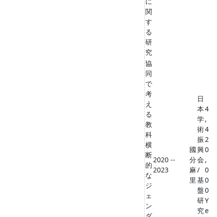
に
関
す
る
研
究
協
同
で
考
日
え
本
4
る
学
,
教
術
4
科
振
2
横
國
興
0
断
2020 --
分
会
,
的
2023
麻
/
0
な
里
基
0
ジ
盤
0
ェ
研
Y
ン
究
e
ダ