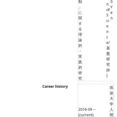
制
0
n
」
Y
of
に
e
S
関
n
ci
す
e
る
n
理
c
論
e/
的
基
・
盤
実
研
践
究
的
(B
研
)
究
Career history
筑
波
大
学
2016-09 --
人
(current)
間