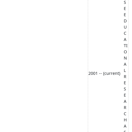
S
E
E
D
U
C
A
TI
O
N
A
L
2001 -- (current)
R
E
S
E
A
R
C
H
A