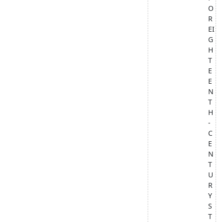
O
R
EI
G
H
T
E
E
N
T
H
-
C
E
N
T
U
R
Y
S
T