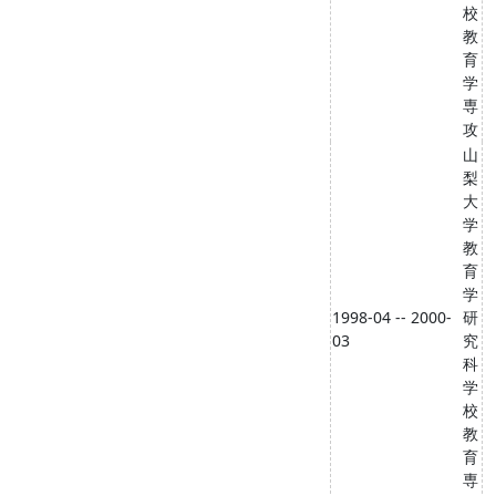
校
教
育
学
専
攻
山
梨
大
学
教
育
学
1998-04 -- 2000-
研
03
究
科
学
校
教
育
専