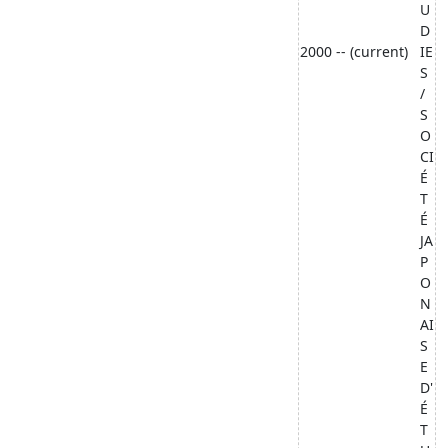
U
D
2000 -- (current)
IE
S
/
S
O
CI
É
T
É
JA
P
O
N
AI
S
E
D'
É
T