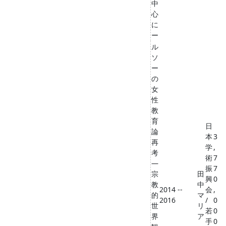
中
心
に
ー
ル
ソ
ー
の
女
性
教
育
日
論
本
3
再
学
,
考
術
7
―
振
7
宗
田
興
0
教
中
2014 --
会
,
的
マ
2016
/
0
世
リ
若
0
界
ア
手
0