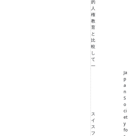
的
人
権
教
育
と
比
較
し
て
―
Ja
p
a
n
S
o
ci
ス
et
イ
y
ス
fo
フ