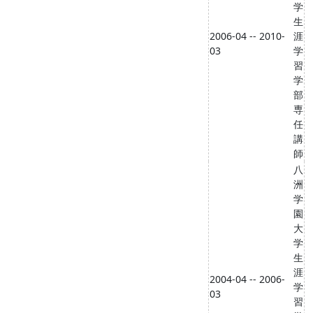
学
生
2006-04 -- 2010-
涯
03
学
習
学
部
専
任
講
師
八
洲
学
園
大
学
生
涯
2004-04 -- 2006-
学
03
習