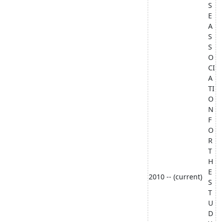
S
E
A
S
S
O
CI
A
TI
O
N
F
O
R
T
H
E
2010 -- (current)
S
T
U
D