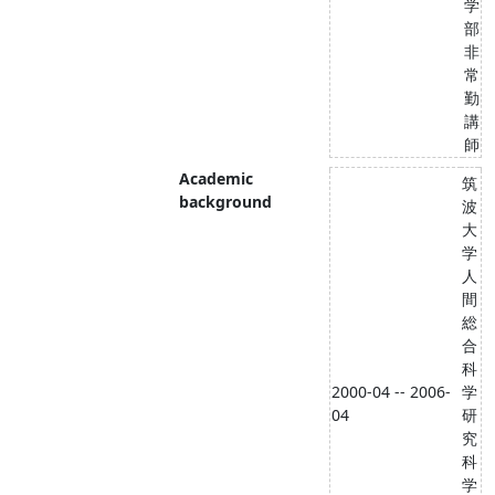
学
部
非
常
勤
講
師
Academic
筑
background
波
大
学
人
間
総
合
科
2000-04 -- 2006-
学
04
研
究
科
学