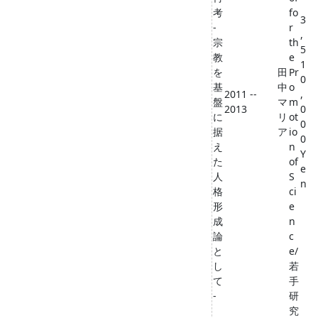
考
fo
3
‐
r
,
宗
th
5
教
e
1
を
田
Pr
0
基
中
o
2011 --
,
盤
マ
m
2013
0
に
リ
ot
0
据
ア
io
0
え
n
Y
た
of
e
人
S
n
格
ci
形
e
成
n
論
c
と
e/
し
若
て
手
‐
研
究