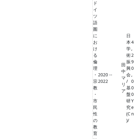
ド
イ
ツ
語
圏
に
日
お
本
4
け
学
,
る
術
2
倫
振
9
田
理
興
0
中
・
2020 --
会
,
マ
宗
2022
/
0
リ
教
基
0
ア
・
盤
0
市
研
Y
民
究
e
性
(C
n
の
)/
教
育