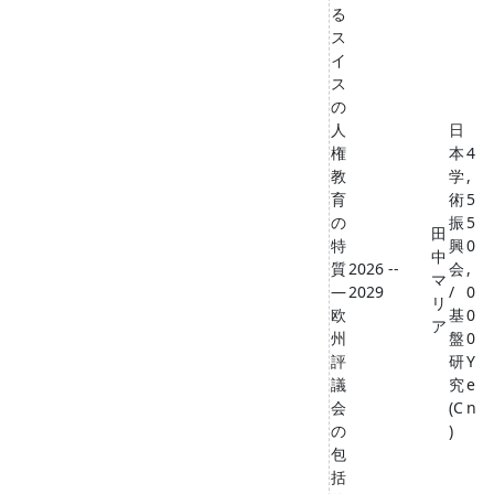
る
ス
イ
ス
の
人
日
権
本
4
教
学
,
育
術
5
の
振
5
田
特
興
0
中
質
2026 --
会
,
マ
―
2029
/
0
リ
欧
基
0
ア
州
盤
0
評
研
Y
議
究
e
会
(C
n
の
)
包
括