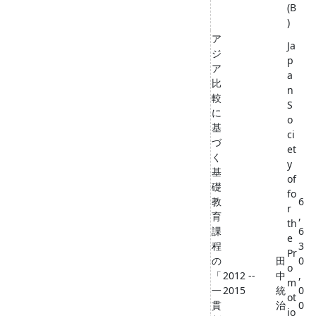
(B
)
ア
Ja
ジ
p
ア
a
比
n
較
S
に
o
基
ci
づ
et
く
y
基
of
礎
fo
教
6
r
育
,
th
課
6
e
程
3
Pr
の
田
0
o
「
2012 --
中
,
m
一
2015
統
0
ot
貫
治
0
io