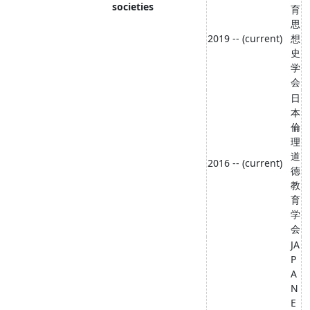
societies
育
思
2019 -- (current)
想
史
学
会
日
本
倫
理
道
2016 -- (current)
徳
教
育
学
会
JA
P
A
N
E