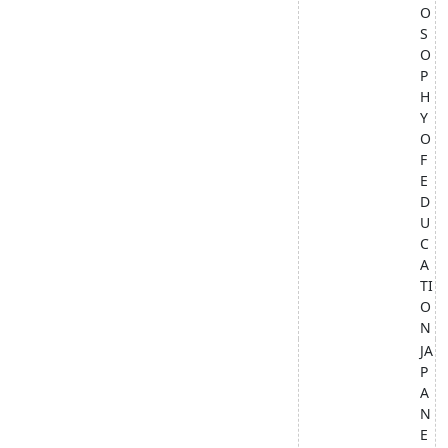
O
S
O
P
H
Y
O
F
E
D
U
C
A
TI
O
N
JA
P
A
N
E