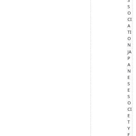
S
S
O
CI
A
TI
O
N
JA
P
A
N
E
S
E
S
O
CI
E
T
Y
F