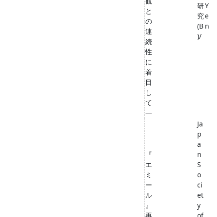
観
研
Y
と
究
e
の
(B
n
連
)/
続
性
に
着
目
し
て
―
Ja
p
a
『
n
エ
S
ミ
o
ー
ci
ル
et
』
y
再
of