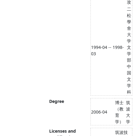
攻
二
松
學
舍
大
学
1994-04 -- 1998-
文
03
学
部
中
国
文
学
科
Degree
博士
筑
（教
波
2006-04
育
大
学）
学
Licenses and
筑波技