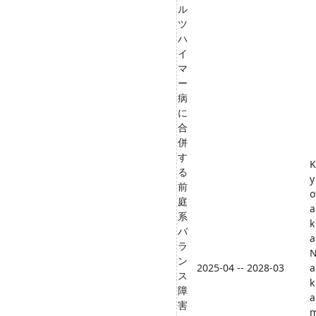
ル
ツ
ハ
イ
マ
ー
病
に
合
併
す
K
る
y
前
o
庭
a
系
k
バ
a
ラ
ン
2025-04 -- 2028-03
a
ス
k
障
a
害