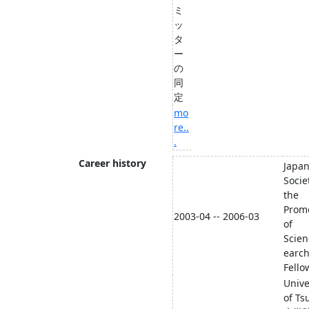
ミ
ッ
タ
ー
の
同
定
mo
re..
.
Career history
Japa
Socie
the
Prom
2003-04 -- 2006-03
of
Scie
earc
Fello
Unive
of Ts