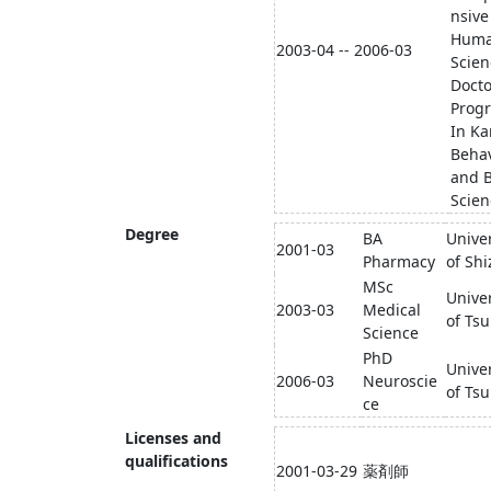
nsive
Hum
2003-04 -- 2006-03
Scien
Docto
Prog
In Ka
Behav
and B
Scien
Degree
BA
Univer
2001-03
Pharmacy
of Sh
MSc
Univer
2003-03
Medical
of Ts
Science
PhD
Univer
2006-03
Neuroscie
of Ts
ce
Licenses and
qualifications
2001-03-29
薬剤師