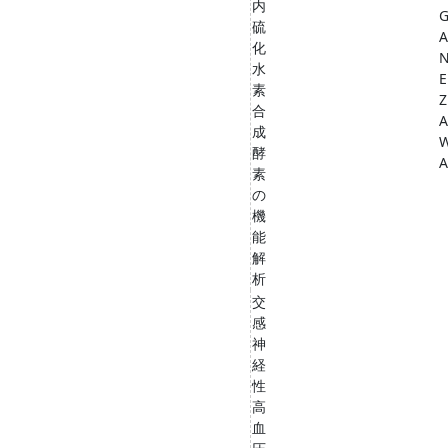
内
硫
A
化
水
E
素
Z
合
A
成
酵
A
素
の
機
能
解
析
交
感
神
経
性
高
血