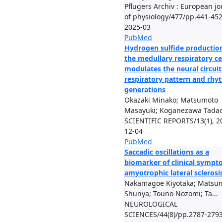
Pflugers Archiv : European jo
of physiology/477/pp.441-452
2025-03
PubMed
Hydrogen sulfide production
the medullary respiratory c
modulates the neural circuit
respiratory pattern and rh
generations
Okazaki Minako; Matsumoto
Masayuki; Koganezawa Tadac
SCIENTIFIC REPORTS/13(1), 2
12-04
PubMed
Saccadic oscillations as a
biomarker of clinical sympt
amyotrophic lateral sclerosi
Nakamagoe Kiyotaka; Matsu
Shunya; Touno Nozomi; Ta...
NEUROLOGICAL
SCIENCES/44(8)/pp.2787-2793