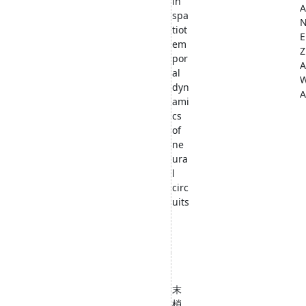
in
A
spa
tiot
E
em
Z
por
A
al
dyn
A
ami
cs
of
ne
ura
l
circ
uits
末
梢