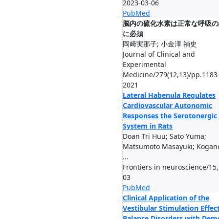
2023-03-06
PubMed
脳内の硫化水素は正常な呼吸の
に必須
岡﨑実那子; 小金澤 禎史
Journal of Clinical and
Experimental
Medicine/279(12,13)/pp.1183
2021
Lateral Habenula Regulates
Cardiovascular Autonomic
Responses the Serotonergic
System in Rats
Doan Tri Huu; Sato Yuma;
Matsumoto Masayuki; Kogan
...
Frontiers in neuroscience/15,
03
PubMed
Clinical Application of the
Vestibular Stimulation Effec
Balance Disorders with Dem