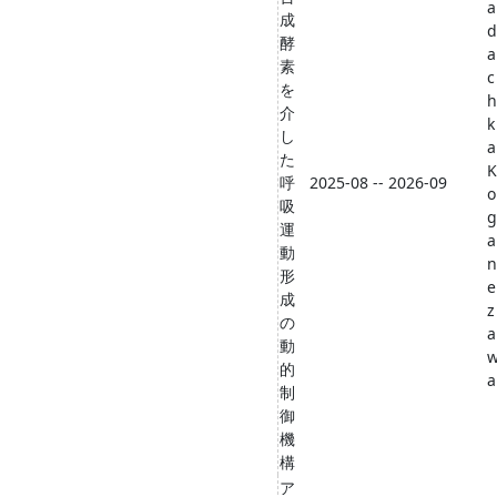
a
成
d
酵
a
素
c
を
h
介
k
し
a
た
K
呼
2025-08 -- 2026-09
o
吸
g
運
a
動
n
形
e
成
z
の
a
動
的
a
制
御
機
構
ア