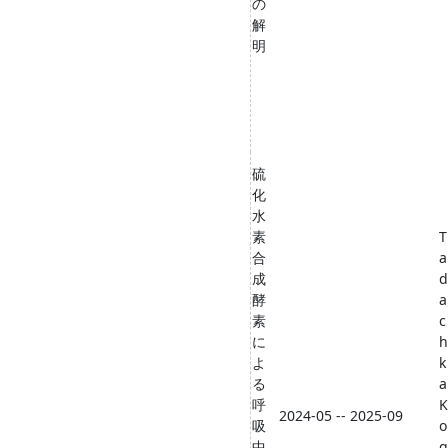
の
解
明
硫
化
水
素
T
合
a
成
d
酵
a
素
c
に
h
よ
k
る
a
呼
K
2024-05 -- 2025-09
吸
o
中
g