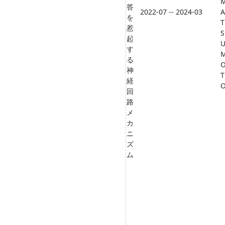
答
2022-07 -- 2024-03
A
を
T
惹
S
起
す
る
神
T
経
回
路
メ
カ
ニ
ズ
ム