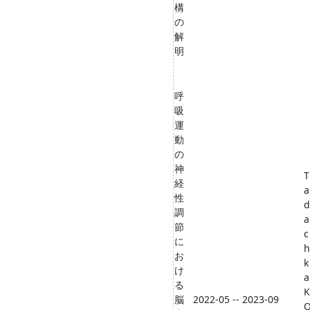
構
の
解
明
呼
吸
運
動
の
神
T
経
a
性
d
調
a
節
c
に
h
お
k
け
a
る
K
脳
2022-05 -- 2023-09