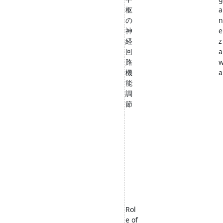
枢
a
の
n
神
e
経
z
回
a
路
機
a
能
調
節
Rol
e of