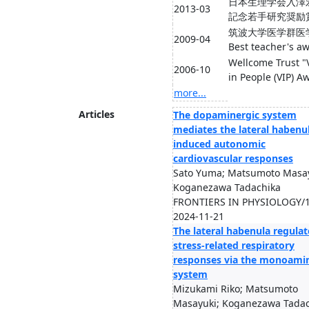
日本生理学会入澤
2013-03
記念若手研究奨励
筑波大学医学群医
2009-04
Best teacher's a
Wellcome Trust "
2006-10
in People (VIP) A
more...
Articles
The dopaminergic system
mediates the lateral habenu
induced autonomic
cardiovascular responses
Sato Yuma; Matsumoto Masay
Koganezawa Tadachika
FRONTIERS IN PHYSIOLOGY/1
2024-11-21
The lateral habenula regulat
stress-related respiratory
responses via the monoami
system
Mizukami Riko; Matsumoto
Masayuki; Koganezawa Tadac