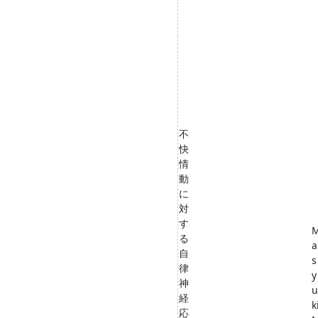
不
快
情
動
に
対
す
る
a
自
s
律
y
神
u
経
k
応