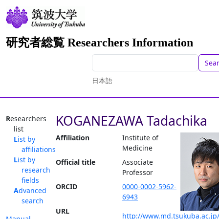
研究者総覧 Researchers Information
Sea
日本語
KOGANEZAWA Tadachika
Researchers
list
Affiliation
Institute of
List by
Medicine
affiliations
List by
Official title
Associate
research
Professor
fields
ORCID
0000-0002-5962-
Advanced
6943
search
URL
http://www.md.tsukuba.ac.jp/
Manual