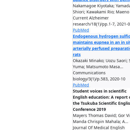
Nakamagoe Kiyotaka; Yamad
Shiori; Kawakami Rio; Maeno T
Current Alzheimer
research/18(1)/pp.1-7, 2021-
PubMed
Endogenous hydrogen sulfi
maintains eupnea in an in si
arterially perfused preparat
rats
Okazaki Minako; Uozu Saori; 
Yuma; Matsumoto Masa...
Communications
biology/3(1)/p.583, 2020-10
PubMed
Student voices in scientific
English education: A report 
the Tsukuba Scientific Engli
Conference 2019
Mayers Thomas David; Gor Vi
Manda Chrispin Mahala; A...
Journal Of Medical English