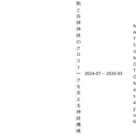
動
と
自
律
神
A
経
T
の
S
ク
ロ
ス
ト
T
ー
2024-07 -- 2026-03
ク
を
a
支
s
え
a
る
y
神
u
経
k
機
構