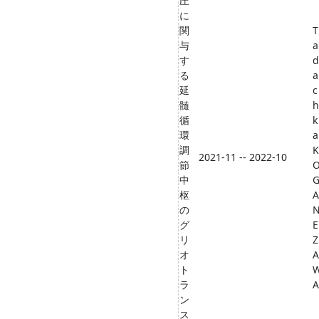
圧
に
関
T
与
a
す
d
る
a
延
c
髄
h
循
k
環
a
調
K
2021-11 -- 2022-10
節
中
枢
A
の
グ
E
リ
Z
オ
A
ト
ラ
A
ン
ス