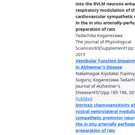
into the RVLM neurons enh
respiratory modulation of t
cardiovascular sympathetic 
in the in situ arterially-perf
preparation of rats
Tadachika Koganezawa
The Journal of Physiological
Sciences/65(Supplement1)/p.
2015
Vestibular Function Impair
in Alzheimer’s Disease
Nakamagoe Kiyotaka; Fujimiy
Suguru; Koganezawa Tadachik
Journal of Alzheimer's
Disease/47(1)/pp.185-196, 20
PubMed
Intrinsic chemosensitivity of
rostral ventrolateral medull
sympathetic premotor neur
the in situ arterially perfuse
preparation of rats