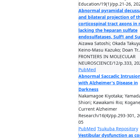
Education/19(1)/pp.21-26, 20
Abnormal pyramidal decuss
and bilateral projection of t
corticospinal tract axons in
lacking the heparan sulfate
endosulfatases, Sulf1 and Su
Aizawa Satoshi; Okada Takuy
Keino-Masu Kazuko; Doan Tr..
FRONTIERS IN MOLECULAR
NEUROSCIENCE/12/p.333, 20
PubMed
Abnormal Saccadic Intrusio
with Alzheimer's Disease in
Darkness
Nakamagoe Kiyotaka; Yamad
Shiori; Kawakami Rio; Kogane
Current Alzheimer
Research/16(4)/pp.293-301, 2
05
PubMed
Tsukuba Repository
Vestibular dysfunction as cor