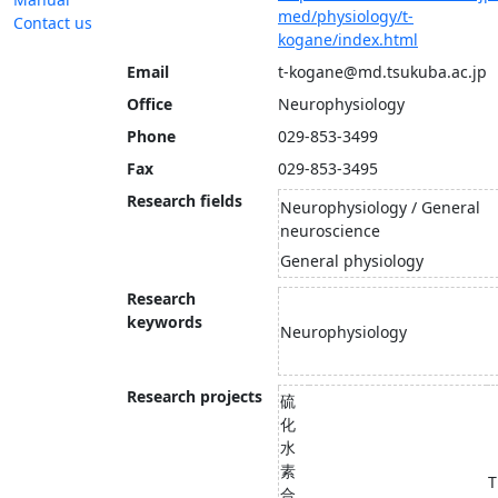
med/physiology/t-
Contact us
kogane/index.html
Email
t-kogane@md.tsukuba.ac.jp
Office
Neurophysiology
Phone
029-853-3499
Fax
029-853-3495
Research fields
Neurophysiology / General
neuroscience
General physiology
Research
keywords
Neurophysiology
Research projects
硫
化
水
素
T
合