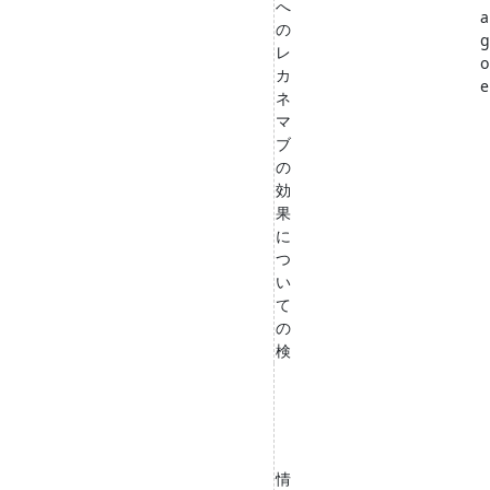
へ
a
の
g
レ
o
カ
e
ネ
マ
ブ
の
効
果
に
つ
い
て
の
検
情