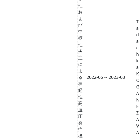
性
お
よ
T
び
a
中
d
枢
a
性
c
炎
h
症
k
に
a
よ
K
る
2022-06 -- 2023-03
神
経
A
性
高
E
血
Z
圧
A
発
症
A
機