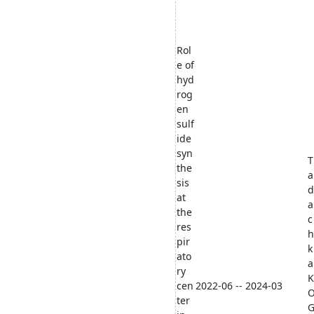
Rol
e of
hyd
rog
en
sulf
ide
syn
T
the
a
sis
d
at
a
the
c
res
h
pir
k
ato
a
ry
K
cen
2022-06 -- 2024-03
ter