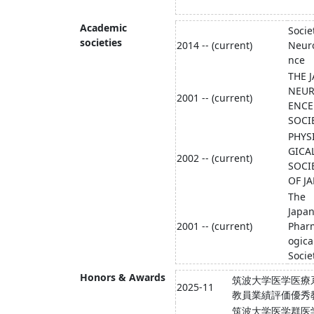
Academic
Socie
societies
2014 -- (current)
Neur
nce
THE 
NEUR
2001 -- (current)
ENCE
SOCI
PHYS
GICA
2002 -- (current)
SOCI
OF J
The
Japa
2001 -- (current)
Phar
ogica
Socie
Honors & Awards
筑波大学医学医療
2025-11
教員業績評価優秀
筑波大学医学群医