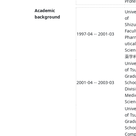
Profe
Academic
Unive
background
of
Shiz
Facul
1997-04 -- 2001-03
Phar
utical
Scie
薬学
Unive
of Ts
Grad
2001-04 -- 2003-03
Schoo
Divis
Medi
Scien
Unive
of Ts
Grad
Schoo
Comp