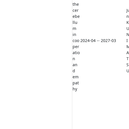
the
cer
J
ebe
n
llu
K
m
in
coo
2024-04 -- 2027-03
I
per
atio
A
n
T
an
S
d
em
pat
hy