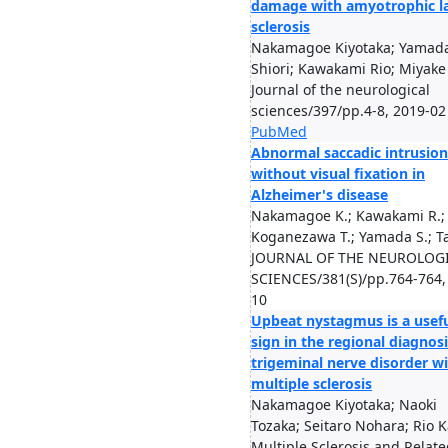
damage with amyotrophic la
sclerosis
Nakamagoe Kiyotaka; Yamad
Shiori; Kawakami Rio; Miyake 
Journal of the neurological
sciences/397/pp.4-8, 2019-02
PubMed
Abnormal saccadic intrusion
without visual fixation in
Alzheimer's disease
Nakamagoe K.; Kawakami R.;
Koganezawa T.; Yamada S.; Tak
JOURNAL OF THE NEUROLOG
SCIENCES/381(S)/pp.764-764,
10
Upbeat nystagmus is a usef
sign in the regional diagnosi
trigeminal nerve disorder w
multiple sclerosis
Nakamagoe Kiyotaka; Naoki
Tozaka; Seitaro Nohara; Rio Ka
Multiple Sclerosis and Relat