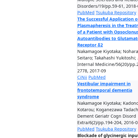
Disorders/19/pp.59-61, 2018-
PubMed
Tsukuba Repository
The Successful Application o
Plasmapheresis in the Trea
of a Patient with Opsoclonu
Autoantibodies to Glutamat
Receptor δ2
Nakamagoe Kiyotaka; Nohar
Seitaro; Takahashi Yukitoshi; .
Internal Medicine/56(20)/pp.
2778, 2017-09
CiNii
PubMed
Vestibular impairment in
frontotemporal dementia
syndrome
Nakamagoe Kiyotaka; Kadon
Kotarou; Koganezawa Tadachi
Dement Geriatr Cogn Disord
Extra/6(2)/pp.194-204, 2016-
PubMed
Tsukuba Repository
Blockade of glycinergic inpu