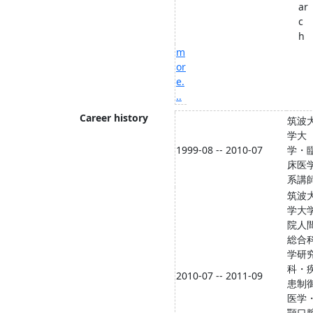
ar
c
h
m
or
e.
..
Career history
筑波
学大
1999-08 -- 2010-07
学・
床医
系講
筑波
学大
院人
総合
学研
科・
2010-07 -- 2011-09
患制
医学
顎口