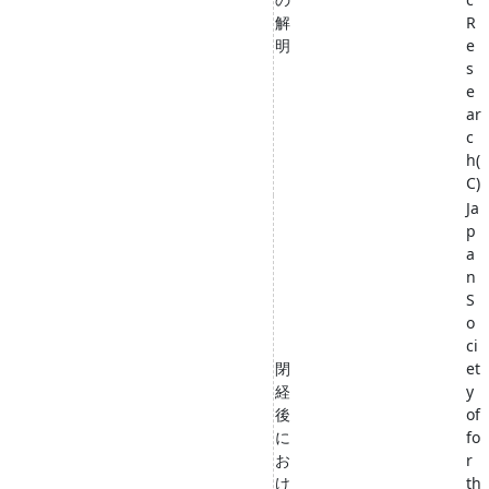
解
R
明
e
s
e
ar
c
h(
C)
Ja
p
a
n
S
o
ci
閉
et
経
y
後
of
に
fo
お
r
け
th