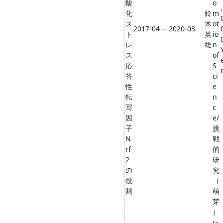
酸
o
,
化
鈴
m
ス
木
ot
2017-04 -- 2020-03
ト
英
io
レ
雄
n
ス
of
応
S
答
ci
性
e
転
n
写
c
因
e/
子
挑
N
戦
rf
的
2
研
の
究
役
（
割
萌
芽
）