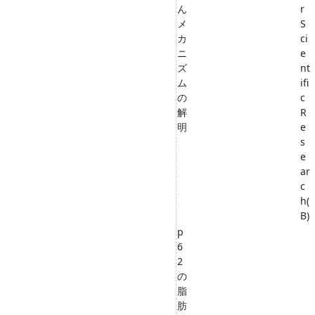
ん
r
メ
S
カ
ci
ニ
e
ズ
nt
ム
ifi
の
c
解
R
明
e
s
e
ar
c
h(
B)
p
6
2
の
脂
肪