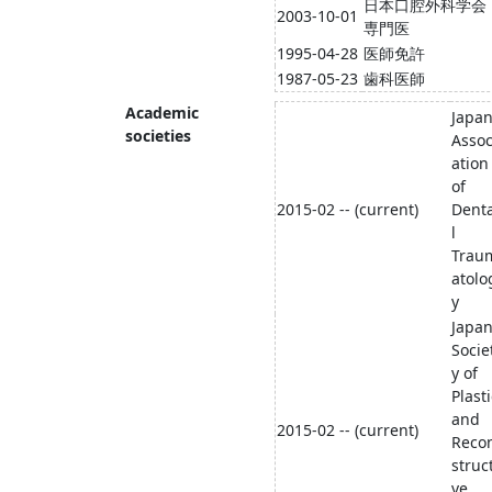
日本口腔外科学会
2003-10-01
専門医
1995-04-28
医師免許
1987-05-23
歯科医師
Academic
Japa
societies
Assoc
ation
of
2015-02 -- (current)
Dent
l
Trau
atolo
y
Japa
Socie
y of
Plasti
and
2015-02 -- (current)
Reco
struct
ve