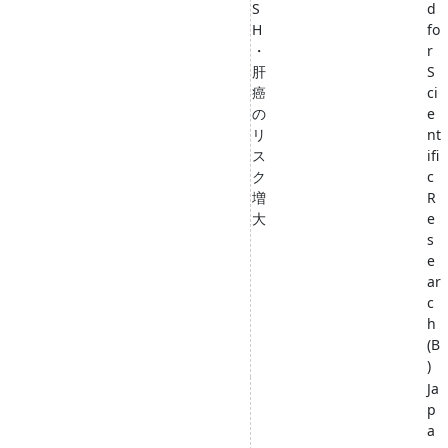
S
d
H
fo
・
r
肝
S
癌
ci
の
e
リ
nt
ス
ifi
ク
c
増
R
大
e
s
e
ar
c
h
(B
)
Ja
p
a