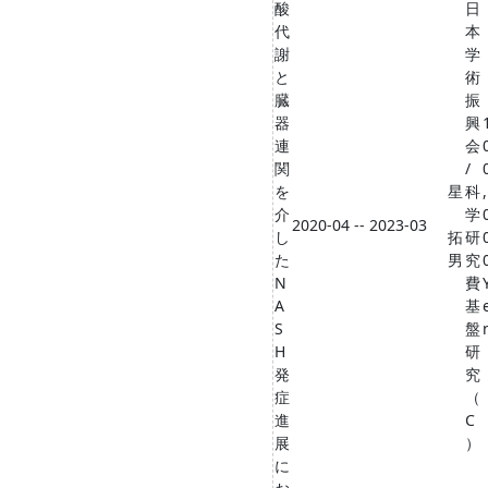
酸
日
代
本
謝
学
と
術
臓
振
器
興
連
会
関
/
を
星
科
,
介
学
2020-04 -- 2023-03
し
拓
研
た
男
究
N
費
A
基
S
盤
H
研
発
究
症
（
進
C
展
）
に