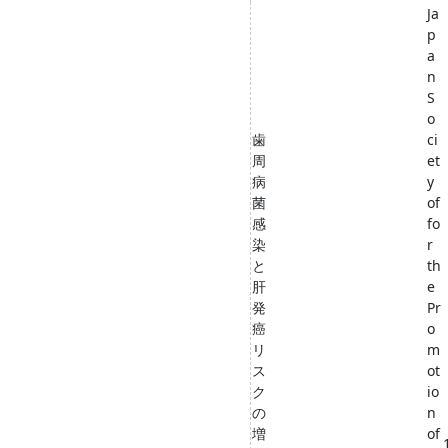
Ja
p
a
n
S
o
歯
ci
周
et
病
y
菌
of
感
fo
染
r
と
th
肝
e
発
Pr
癌
o
リ
m
ス
ot
ク
io
の
n
増
of