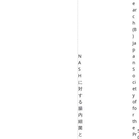
e
ar
c
h
(B
)
Ja
p
N
a
A
n
S
S
H
o
に
ci
対
et
す
y
る
of
腸
fo
内
r
細
th
菌
e
と
Pr