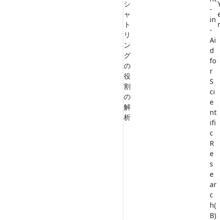
シ
-
ャ
in
ト
-
リ
Ai
ン
d
グ
fo
の
r
役
S
割
ci
の
e
解
nt
析
ifi
c
R
e
s
e
ar
c
h(
B)