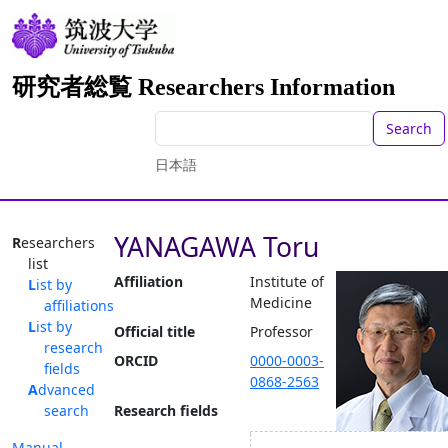
研究者総覧 Researchers Information
Search
日本語
YANAGAWA Toru
Researchers
list
Affiliation
Institute of
List by
Medicine
affiliations
List by
Official title
Professor
research
ORCID
0000-0003-
fields
0868-2563
Advanced
search
Research fields
Manual