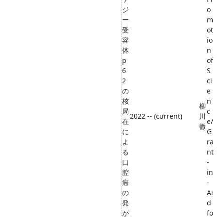
ジ
o
ー
m
受
ot
容
io
体
n
p
of
6
S
2
ci
の
e
核
n
柳
局
c
2022 -- (current)
川
在
e/
徹
に
G
よ
ra
る
nt
口
-
腔
in
癌
-
の
Ai
発
d
が
fo