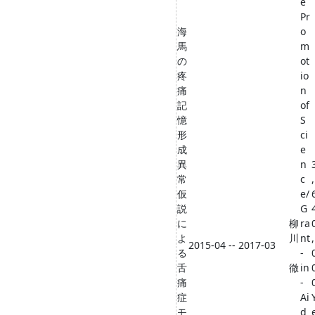
e
Pr
海
o
馬
m
の
ot
疼
io
痛
n
記
of
憶
S
形
ci
成
e
異
n
常
c
,
仮
e/
説
G
に
柳
ra
よ
川
nt
,
2015-04 -- 2017-03
る
-
舌
徹
in
痛
-
症
Ai
モ
d