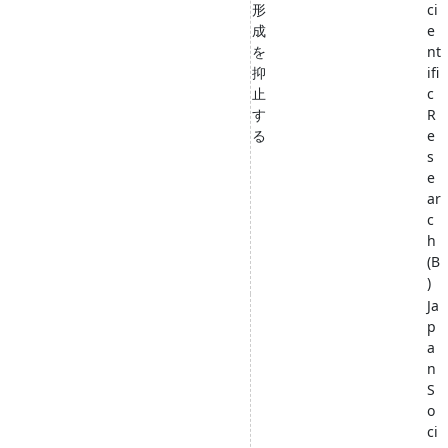
形
ci
成
e
を
nt
抑
ifi
止
c
す
R
る
e
s
e
ar
c
h
(B
)
Ja
p
a
n
S
o
ci