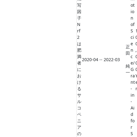
写
ot
因
io
子
n
N
of
rf
S
2
ci
は
e
正
肥
n
,
田
満
c
2020-04 -- 2022-03
者
e/
純
に
G
一
お
ra
け
nt
る
-
サ
in
ル
-
コ
Ai
ペ
d
ニ
fo
ア
r
の
S