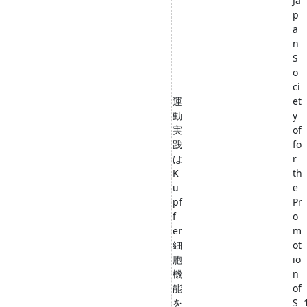
Ja
p
a
n
S
o
ci
運
et
動
y
実
of
践
fo
は
r
K
th
u
e
pf
Pr
f
o
er
m
細
ot
胞
io
機
n
能
of
を
S