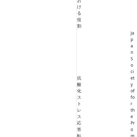
お
け
る
役
割
Ja
p
a
n
S
o
ci
抗
et
酸
y
化
of
ス
fo
ト
r
レ
th
ス
e
応
Pr
答
o
転
m