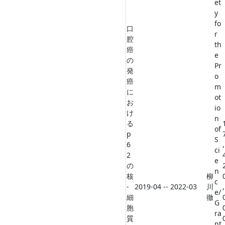
et
y
fo
口
r
腔
th
癌
e
の
Pr
発
o
癌
m
に
ot
お
io
け
n
る
of
p
S
6
,
ci
2
e
の
n
核
柳
c
-
2019-04 -- 2022-03
川
,
e/
細
徹
G
胞
ra
質
nt