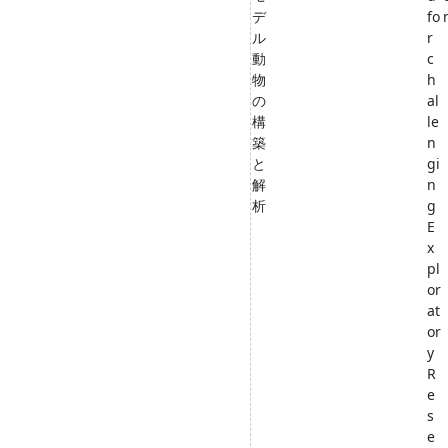
デ
fo
ル
r
動
c
物
h
の
al
構
le
築
n
と
gi
解
n
析
g
E
x
pl
or
at
or
y
R
e
s
e