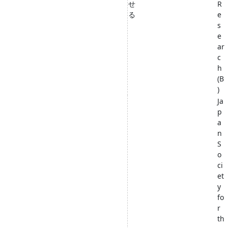
せ
R
る
e
s
e
ar
c
h
(B
)
Ja
p
a
n
S
o
ci
et
y
fo
r
th