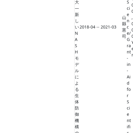
大
S
―
ci
新
e
山
,
し
n
縣
い
2018-04 -- 2021-03
c
憲
N
e/
司
A
G
S
ra
H
nt
モ
-
デ
in
ル
-
に
Ai
よ
d
る
fo
生
r
体
S
防
ci
御
e
機
nt
構
ifi
の
c