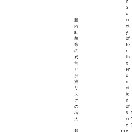
n
S
o
腸
ci
内
et
細
y
菌
of
叢
fo
の
r
異
th
常
e
と
Pr
肝
o
癌
m
リ
ot
ス
io
ク
n
の
of
増
S
大
ci
―
e
新
山
n
,