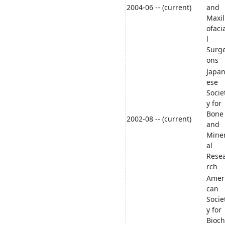
2004-06 -- (current)
and
Maxil
ofaci
l
Surg
ons
Japa
ese
Socie
y for
Bone
2002-08 -- (current)
and
Mine
al
Rese
rch
Amer
can
Socie
y for
Bioch