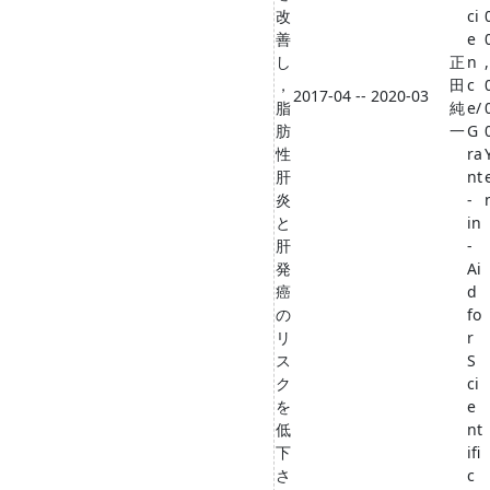
改
ci
善
e
し
正
n
,
，
田
c
2017-04 -- 2020-03
脂
純
e/
肪
一
G
性
ra
肝
nt
炎
-
と
in
肝
-
発
Ai
癌
d
の
fo
リ
r
ス
S
ク
ci
を
e
低
nt
下
ifi
さ
c