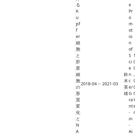
る
e
K
Pr
u
o
pf
m
f
ot
er
io
細
n
胞
of
と
S
肝
ci
星
e
細
鈴
n
,
胞
木
c
2018-04 -- 2021-03
の
英
e/
形
雄
G
質
ra
変
nt
化
-
と
in
N
-
A
Ai