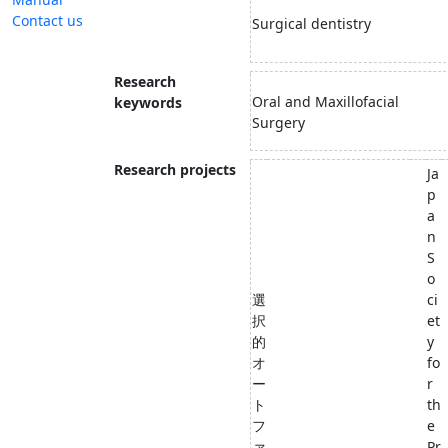
Contact us
Surgical dentistry
Research
Oral and Maxillofacial
keywords
Surgery
Research projects
Ja
p
a
n
S
o
選
ci
択
et
的
y
オ
fo
ー
r
ト
th
フ
e
ァ
Pr