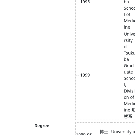
-- 1995
ba
Scho
l of
Medi
ine
Univ
rsity
of
Tsuk
ba
Grad
uate
-- 1999
Scho
l,
Divisi
on of
Medi
ine 
態系
Degree
博士
University o
1999-03