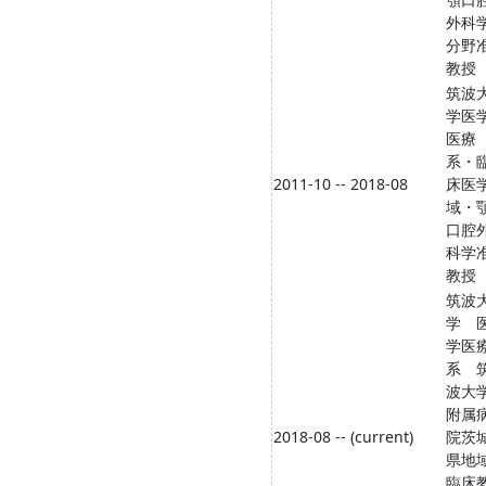
外科
分野
教授
筑波
学医
医療
系・
2011-10 -- 2018-08
床医
域・
口腔
科学
教授
筑波
学 
学医
系 
波大
附属
2018-08 -- (current)
院茨
県地
臨床