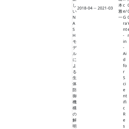
し
本
c
2018-04 -- 2021-03
い
雅
e/
N
一
G
A
ra
S
nt
H
-
モ
in
デ
-
ル
Ai
に
d
よ
fo
る
r
生
S
体
ci
防
e
御
nt
機
ifi
構
c
の
R
解
e
明
s