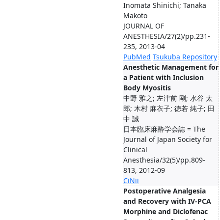
Inomata Shinichi; Tanaka
Makoto
JOURNAL OF
ANESTHESIA/27(2)/pp.231-
235, 2013-04
PubMed
Tsukuba Repository
Anesthetic Management for
a Patient with Inclusion
Body Myositis
中野 雅之; 左津前 剛; 水谷 太
郎; 木村 麻衣子; 徳若 純子; 田
中 誠
日本臨床麻酔学会誌 = The
Journal of Japan Society for
Clinical
Anesthesia/32(5)/pp.809-
813, 2012-09
CiNii
Postoperative Analgesia
and Recovery with IV-PCA
Morphine and Diclofenac