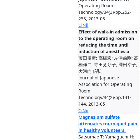
Operating Room
Technology/34(3)/pp.252-
253, 2013-08
CiNii
Effect of walk-in admission
to the operating room on
reducing the time until
induction of anesthesia
藤田規彦; 高橋宏; 左津前剛; 高
橋伸二; 寺田えり子; 澤田幸子;
大河内 信弘
Journal of Japanese
Association for Operating
Room
Technology/34(2)/pp.141-
144, 2013-05
CiNii
Magnesium sulfate
attenuates tourniquet pain
in healthy volunteers.
Satsumae T; Yamaguchi H;