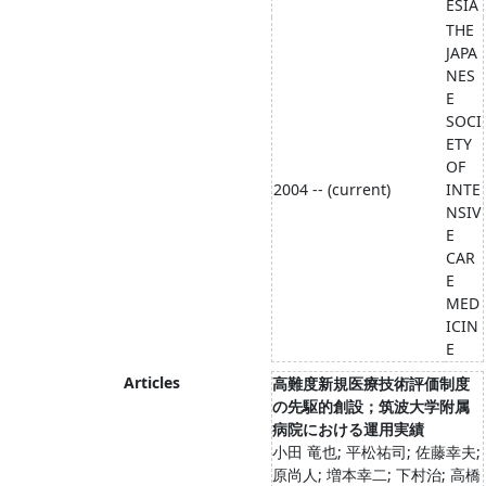
ESIA
THE
JAPA
NES
E
SOCI
ETY
OF
2004 -- (current)
INTE
NSIV
E
CAR
E
MED
ICIN
E
Articles
高難度新規医療技術評価制度
の先駆的創設；筑波大学附属
病院における運用実績
小田 竜也; 平松祐司; 佐藤幸夫;
原尚人; 増本幸二; 下村治; 高橋