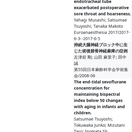
endotracheal tube
exacerbated postoperative
sore throat and hoarseness.
Yahagi Musashi; Satsumae
Tsuyoshi; Tanaka Makoto
Euroanaesthesia 2017/2017-
6-3--2017-6-5
持続大腿神経ブロック中に生
じた術後腓骨神経麻痺の症例
左津前 剛; 山田 麻里子; 田中
誠
第55回日本麻酔科学会学術集
会/2008-06
The end-tidal sevoflurane
concentration for
maintaining bispectral
index below 50 changes
with aging in infants and
children.
Satsumae Tsuyoshi;
Tokuwaka Junko; Mizutani
Taro; Inomata Sh...