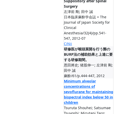
Suppository after Spinal
Surgery
左津前 剛; 田中 誠
日本臨床麻酔学会誌 = The
Journal of Japan Society for
Clinical
Anesthesia/32(4)/pp.541-
547, 2012-07
CiNii
研修医が喉頭展開を行う際の
BURP法の補助効果と上達に要
する研修期間。
恩田將史; 猪股伸一; 左津前 剛;
田中 誠
麻酔/61/p.444-447, 2012
Minimum alveolar
concentrations of
sevoflurane for maintaining
bispectral index below 50 in
children
Tsuruta Shouhei; Satsumae
Tsuyoshi; Mizutani Taro;