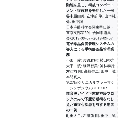
動態を呈し、術後コンパート
メント症候群を発症した一例
谷中亜由美; 左津前 剛; 山本純
偉; 田中誠
日本麻酔科学会関東甲信越・
東京支部第59回合同学術集
会/2019-09-07--2019-09-07
電子薬品保管管理システムの
導入による手術部薬品管理業
務
小田 峻; 渡邊雅昭; 横田裕之;
大平 慎; 細野智美; 神林泰行;
左津前 剛; 高橋伸二; 田中 誠;
本間真人
第27回クリニカルファーマシ
ーシンポジウム/2019-07
超音波ガイド下末梢神経ブロ
ックのみで下腿切断術をなし
えた重症心疾患を有する患者
の一例
町田大二; 左津前 剛; 田中 誠