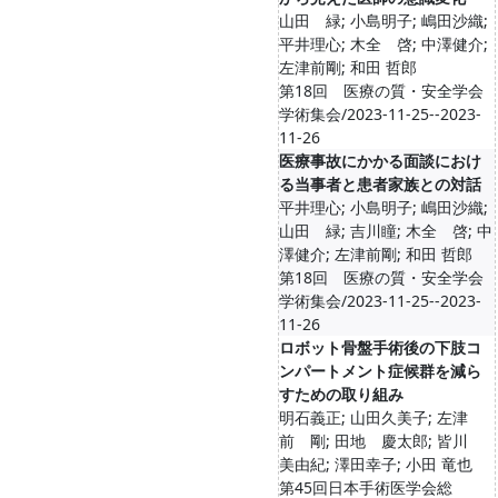
山田 緑; 小島明子; 嶋田沙織;
平井理心; 木全 啓; 中澤健介;
左津前剛; 和田 哲郎
第18回 医療の質・安全学会
学術集会/2023-11-25--2023-
11-26
医療事故にかかる面談におけ
る当事者と患者家族との対話
平井理心; 小島明子; 嶋田沙織;
山田 緑; 吉川瞳; 木全 啓; 中
澤健介; 左津前剛; 和田 哲郎
第18回 医療の質・安全学会
学術集会/2023-11-25--2023-
11-26
ロボット骨盤手術後の下肢コ
ンパートメント症候群を減ら
すための取り組み
明石義正; 山田久美子; 左津
前 剛; 田地 慶太郎; 皆川
美由紀; 澤田幸子; 小田 竜也
第45回日本手術医学会総