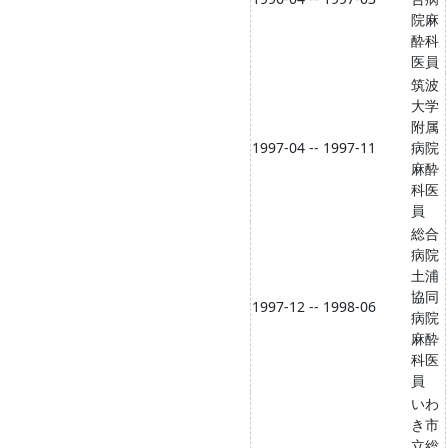
院麻
酔科
医員
筑波
大学
附属
1997-04 -- 1997-11
病院
麻酔
科医
員
総合
病院
土浦
協同
1997-12 -- 1998-06
病院
麻酔
科医
員
いわ
き市
立総