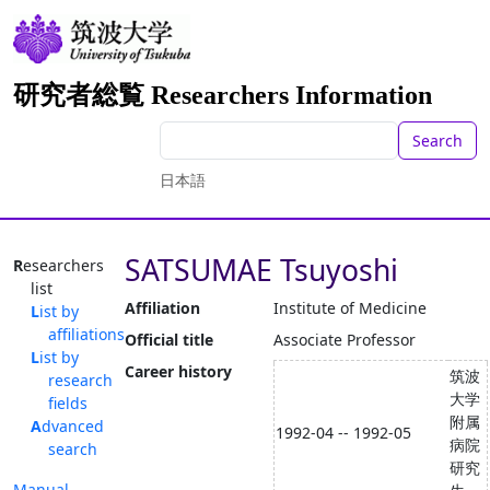
研究者総覧 Researchers Information
Search
日本語
SATSUMAE Tsuyoshi
Researchers
list
Affiliation
Institute of Medicine
List by
affiliations
Official title
Associate Professor
List by
Career history
筑波
research
大学
fields
附属
Advanced
1992-04 -- 1992-05
病院
search
研究
Manual