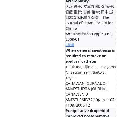
Arthroplasty
大坂 佳子; 左津前 剛; 森 智子;
斎藤 重行; 宮部 雅幸; 田中 誠
日本臨床麻酔学会誌 = The
Journal of Japan Society for
Clinical
Anesthesia/28(1)/pp.58-61,
2008-01
CiNii
When general anesthesia is
required to remove an
epidural catheter
T Fukuda; Iijima S; Takayama
N; Satsumae T; Saito S;
Toyo...
CANADIAN JOURNAL OF
ANAESTHESIA-JOURNAL
CANADIEN D
ANESTHESIE/52(10)/pp.1107-
1108, 2005-12
Preoperative droperidol
improved postoperative