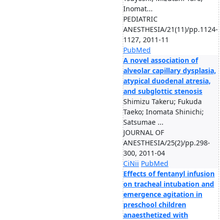
Inomat...
PEDIATRIC
ANESTHESIA/21(11)/pp.1124-
1127, 2011-11
PubMed
A novel association of
alveolar capillary dysplasia,
atypical duodenal atresia,
and subglottic stenosis
Shimizu Takeru; Fukuda
Taeko; Inomata Shinichi;
Satsumae ...
JOURNAL OF
ANESTHESIA/25(2)/pp.298-
300, 2011-04
CiNii
PubMed
Effects of fentanyl infusion
on tracheal intubation and
emergence agitation in
preschool children
anaesthetized with