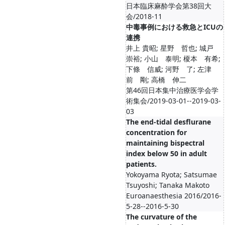
日本臨床麻酔学会第38回大
会/2018-11
中毒事例における救急とICUの
連携
井上 貴昭; 星野 哲也; 城戸
崇裕; 小山 泰明; 榎本 有希;
下條 信威; 河野 了; 左津
前 剛; 高橋 伸二
第46回日本集中治療医学会学
術集会/2019-03-01--2019-03-
03
The end-tidal desflurane
concentration for
maintaining bispectral
index below 50 in adult
patients.
Yokoyama Ryota; Satsumae
Tsuyoshi; Tanaka Makoto
Euroanaesthesia 2016/2016-
5-28--2016-5-30
The curvature of the