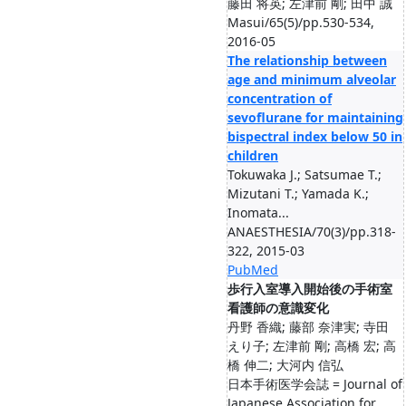
藤田 将英; 左津前 剛; 田中 誠
Masui/65(5)/pp.530-534,
2016-05
The relationship between
age and minimum alveolar
concentration of
sevoflurane for maintaining
bispectral index below 50 in
children
Tokuwaka J.; Satsumae T.;
Mizutani T.; Yamada K.;
Inomata...
ANAESTHESIA/70(3)/pp.318-
322, 2015-03
PubMed
歩行入室導入開始後の手術室
看護師の意識変化
丹野 香織; 藤部 奈津実; 寺田
えり子; 左津前 剛; 高橋 宏; 高
橋 伸二; 大河内 信弘
日本手術医学会誌 = Journal of
Japanese Association for