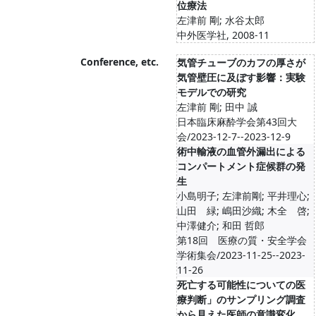
位療法
左津前 剛; 水谷太郎
中外医学社, 2008-11
Conference, etc.
気管チューブのカフの厚さが
気管壁圧に及ぼす影響：実験
モデルでの研究
左津前 剛; 田中 誠
日本臨床麻酔学会第43回大
会/2023-12-7--2023-12-9
術中輸液の血管外漏出による
コンパートメント症候群の発
生
小島明子; 左津前剛; 平井理心;
山田 緑; 嶋田沙織; 木全 啓;
中澤健介; 和田 哲郎
第18回 医療の質・安全学会
学術集会/2023-11-25--2023-
11-26
死亡する可能性についての医
療判断」のサンプリング調査
から見えた医師の意識変化