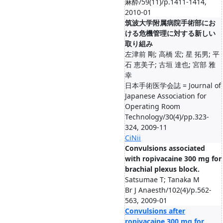
麻酔/59(11)/p.1411-1414,
2010-01
筑波大学附属病院手術部にお
ける危機管理に対する新しい
取り組み
左津前 剛; 高橋 宏; 星 拓男; 平
石 恵美子; 古垣 達也; 宮部 雅
幸
日本手術医学会誌 = Journal of
Japanese Association for
Operating Room
Technology/30(4)/pp.323-
324, 2009-11
CiNii
Convulsions associated
with ropivacaine 300 mg for
brachial plexus block.
Satsumae T; Tanaka M
Br J Anaesth/102(4)/p.562-
563, 2009-01
Convulsions after
ropivacaine 300 mg for