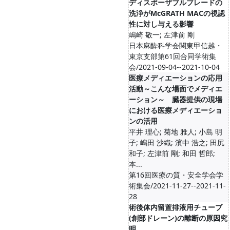
ディスポーザブルブレードの
洗浄がMcGRATH MACの視認
性に対し与える影響
嶋崎 敬一; 左津前 剛
日本麻酔科学会関東甲信越・
東京支部第61回合同学術集
会/2021-09-04--2021-10-04
医療メディエーションの応用
活動～こんな場面でメディエ
ーション～ 臓器提供の現場
における医療メディエーショ
ンの活用
平井 理心; 菊地 雅人; 小島 明
子; 嶋田 沙織; 濱中 浩之; 田尻
和子; 左津前 剛; 和田 哲郎;
本...
第16回医療の質・安全学会学
術集会/2021-11-27--2021-11-
28
術後体内留置排液用チューブ
(創部ドレーン)の離断の原因究
明