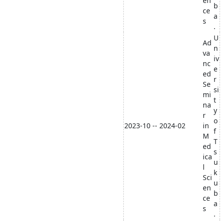
en
b
ce
a
s
.
U
Ad
n
va
iv
nc
e
ed
r
Se
si
mi
t
na
y
r
o
2023-10 -- 2024-02
in
f
M
T
ed
s
ica
u
l
k
Sci
u
en
b
ce
a
s
.