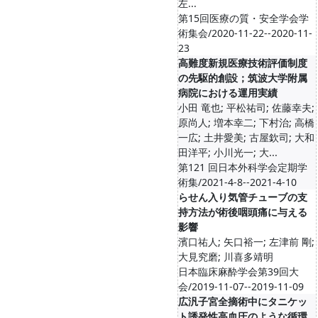
左...
第15回医療の質・安全学会学
術集会/2020-11-22--2020-11-
23
高難度新規医療技術評価制度
の先駆的創設；筑波大学附属
病院における運用実績
小田 竜也; 平松祐司; 佐藤幸夫;
原尚人; 増本幸二; 下村治; 高橋
一広; 土井愛美; 古屋欽司; 大和
田洋平; 小川光一; 大...
第121 回日本外科学会定期学
術集/2021-4-8--2021-4-10
らせん入り気管チューブの支
持方法が術後咽頭痛に与える
影響
濱口祐人; 矢口裕一; 左津前 剛;
大見究磨; 川喜多靖明
日本臨床麻酔学会第39回大
会/2019-11-07--2019-11-09
広汎子宮全摘術中にタニケッ
ト誘発性高血圧のような循環