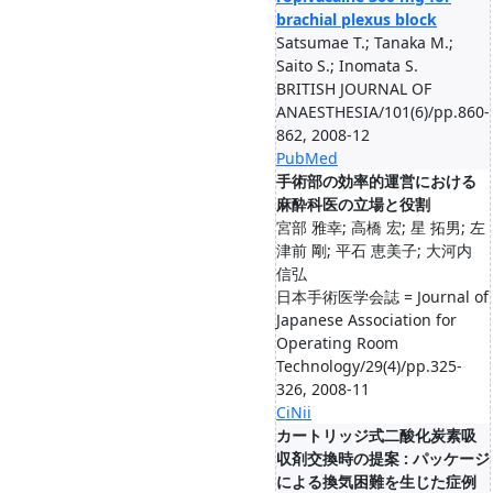
brachial plexus block
Satsumae T.; Tanaka M.;
Saito S.; Inomata S.
BRITISH JOURNAL OF
ANAESTHESIA/101(6)/pp.860-
862, 2008-12
PubMed
手術部の効率的運営における
麻酔科医の立場と役割
宮部 雅幸; 高橋 宏; 星 拓男; 左
津前 剛; 平石 恵美子; 大河内
信弘
日本手術医学会誌 = Journal of
Japanese Association for
Operating Room
Technology/29(4)/pp.325-
326, 2008-11
CiNii
カートリッジ式二酸化炭素吸
収剤交換時の提案 : パッケージ
による換気困難を生じた症例