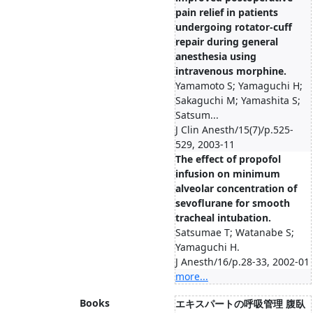
pain relief in patients
undergoing rotator-cuff
repair during general
anesthesia using
intravenous morphine.
Yamamoto S; Yamaguchi H;
Sakaguchi M; Yamashita S;
Satsum...
J Clin Anesth/15(7)/p.525-
529, 2003-11
The effect of propofol
infusion on minimum
alveolar concentration of
sevoflurane for smooth
tracheal intubation.
Satsumae T; Watanabe S;
Yamaguchi H.
J Anesth/16/p.28-33, 2002-01
more...
Books
エキスパートの呼吸管理 腹臥