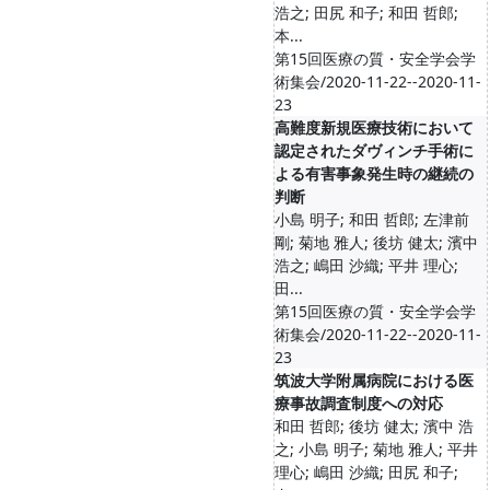
浩之; 田尻 和子; 和田 哲郎;
本...
第15回医療の質・安全学会学
術集会/2020-11-22--2020-11-
23
高難度新規医療技術において
認定されたダヴィンチ手術に
よる有害事象発生時の継続の
判断
小島 明子; 和田 哲郎; 左津前
剛; 菊地 雅人; 後坊 健太; 濱中
浩之; 嶋田 沙織; 平井 理心;
田...
第15回医療の質・安全学会学
術集会/2020-11-22--2020-11-
23
筑波大学附属病院における医
療事故調査制度への対応
和田 哲郎; 後坊 健太; 濱中 浩
之; 小島 明子; 菊地 雅人; 平井
理心; 嶋田 沙織; 田尻 和子;