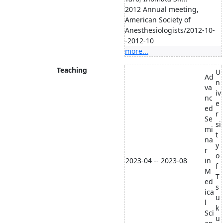
2012 Annual meeting,
American Society of
Anesthesiologists/2012-10-
-2012-10
more...
Teaching
U
Ad
n
va
iv
nc
e
ed
r
Se
si
mi
t
na
y
r
o
2023-04 -- 2023-08
in
f
M
T
ed
s
ica
u
l
k
Sci
u