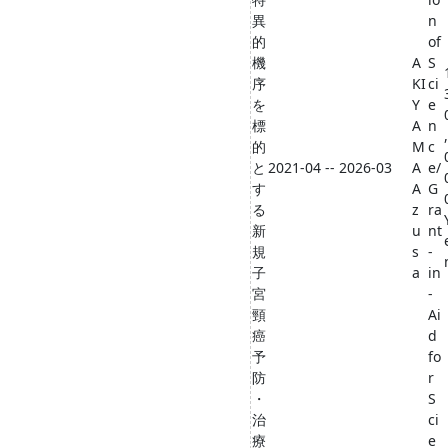
異
n
的
of
機
A
S
序
KI
ci
を
Y
e
標
A
n
,
的
M
c
と
2021-04 -- 2026-03
A
e/
す
A
G
る
z
ra
新
u
nt
規
s
-
子
a
in
宮
-
頸
Ai
癌
d
予
fo
防
r
・
S
治
ci
療
e