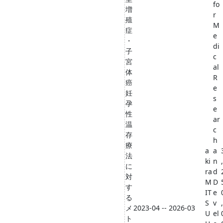
fo
増
r
殖
M
症
e
・
di
子
c
宮
al
体
R
癌
e
妊
s
孕
e
性
ar
温
c
存
h
療
a
a
法
ki
n
,
に
ra
d
対
M
D
す
IT
e
る
S
v
,
メ
2023-04 -- 2026-03
U
el
ト