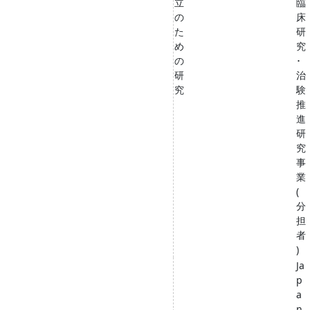
立
臨
の
床
た
研
め
究
の
･
研
治
究
験
推
進
研
究
事
業
(
分
担
者
)
Ja
p
a
n