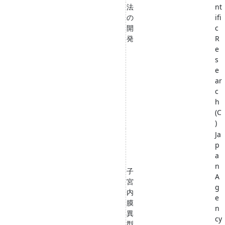
法
nt
の
ifi
開
c
発
R
e
s
e
ar
c
h
(C
)
Ja
p
a
n
子
A
宮
g
内
e
膜
n
異
cy
型