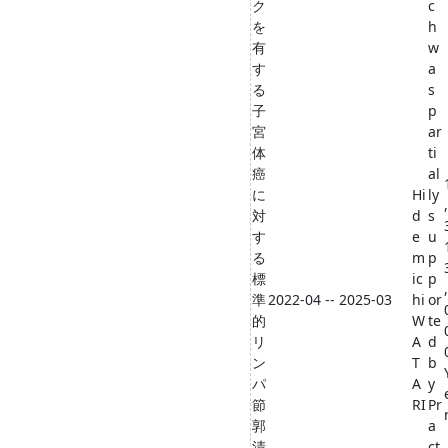
ク
c
を
h
有
w
す
a
る
s
子
p
宮
ar
体
ti
癌
al
に
Hi
ly
,
対
d
s
す
e
u
る
m
p
標
ic
p
,
準
2022-04 -- 2025-03
hi
or
的
W
te
リ
A
d
ン
T
b
パ
A
y
節
RI
Pr
郭
a
清
ct