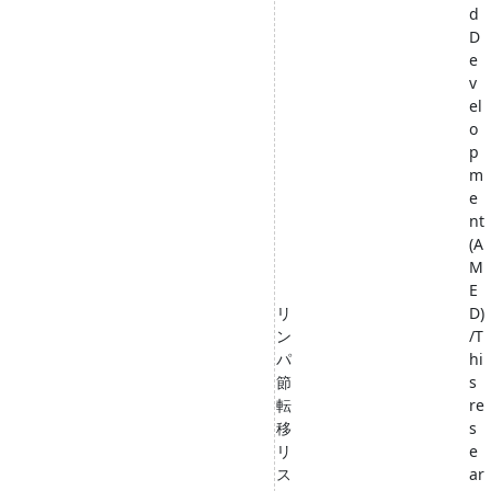
d
D
e
v
el
o
p
m
e
nt
(A
M
E
リ
D)
ン
/T
パ
hi
節
s
転
re
移
s
リ
e
ス
ar