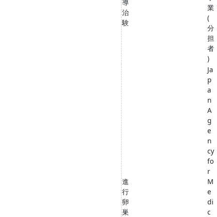
導
業
治
(
験
分
担
者
)
Ja
p
a
n
A
g
e
n
cy
fo
r
進
M
行
e
卵
di
巣
c