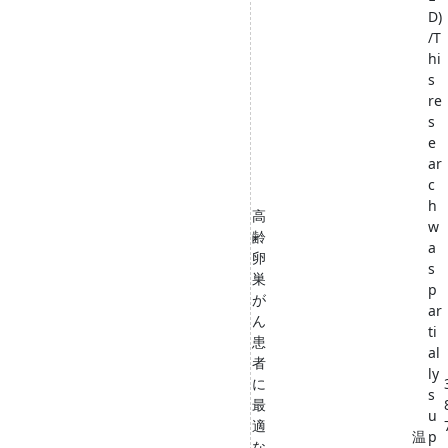
D)
/T
hi
s
re
s
e
ar
c
h
高
w
齢
a
卵
s
巣
p
が
ar
ん
ti
患
al
者
ly
に
s
最
u
適
温
p
な
,