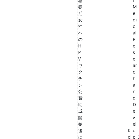
思
r
春
M
期
e
女
di
性
c
へ
al
の
R
H
e
P
s
V
e
ワ
ar
ク
c
チ
h
ン
a
公
n
費
d
助
D
成
e
開
v
始
el
後
K
o
に
oj
p