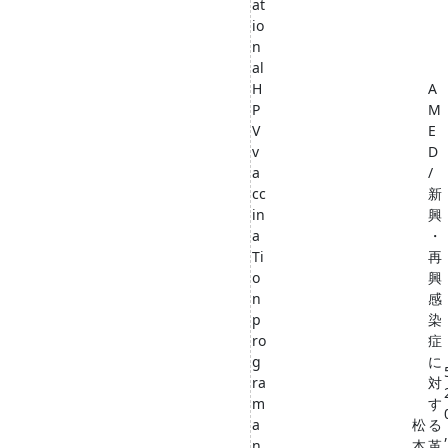
at
io
n
al
H
A
P
M
V
E
v
D
a
/
cc
新
in
興
a
・
Ti
再
o
興
n
感
p
染
ro
症
g
に
ra
対
m
す
a
松
る
,
n
本
革