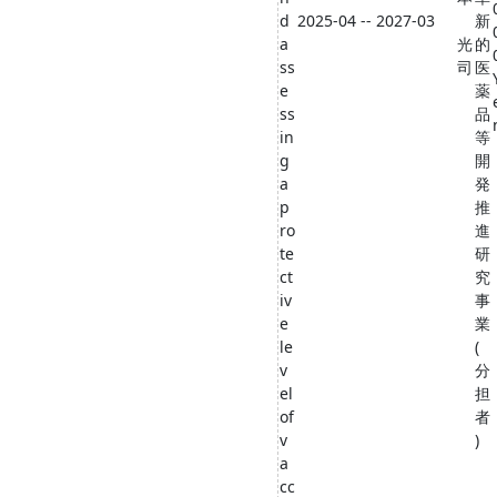
d
2025-04 -- 2027-03
新
a
光
的
ss
司
医
e
薬
ss
品
in
等
g
開
a
発
p
推
ro
進
te
研
ct
究
iv
事
e
業
le
(
v
分
el
担
of
者
v
)
a
cc