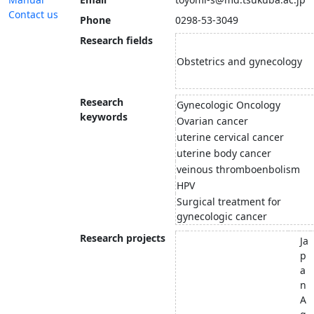
Contact us
Phone
0298-53-3049
Research fields
Obstetrics and gynecology
Research
Gynecologic Oncology
keywords
Ovarian cancer
uterine cervical cancer
uterine body cancer
veinous thromboenbolism
HPV
Surgical treatment for
gynecologic cancer
Research projects
Ja
p
a
n
A