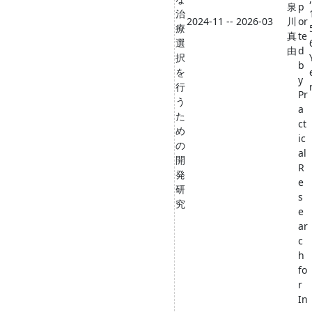
泉
p
治
2024-11 -- 2026-03
川
or
療
真
te
選
由
d
択
b
を
y
行
Pr
う
a
た
ct
め
ic
の
al
開
R
発
e
研
s
究
e
ar
c
h
fo
r
In