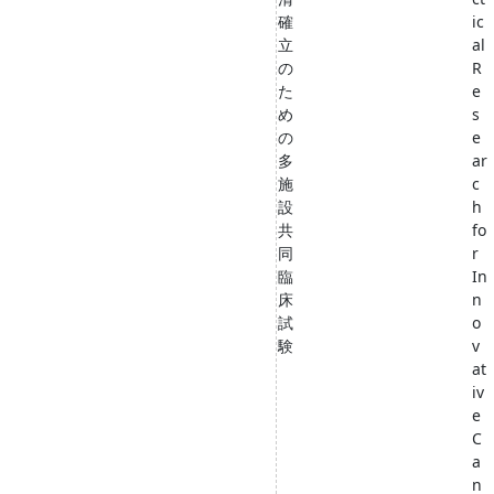
確
ic
立
al
の
R
た
e
め
s
の
e
多
ar
施
c
設
h
共
fo
同
r
臨
In
床
n
試
o
験
v
at
iv
e
C
a
n