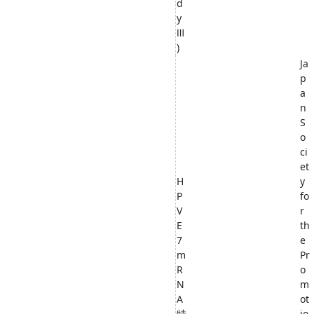
d
y
Ⅲ
)
Ja
p
a
n
S
o
ci
et
H
y
P
fo
V
r
E
th
7
e
m
Pr
R
o
N
m
A
ot
特
io