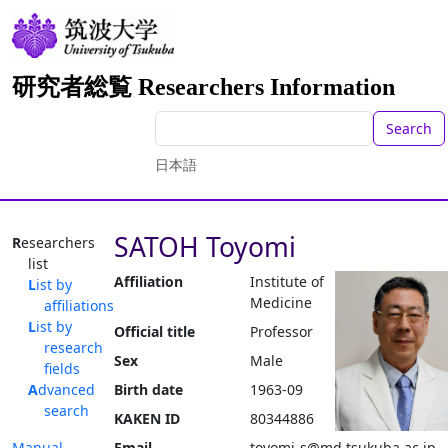
研究者総覧 Researchers Information
Search
日本語
SATOH Toyomi
Researchers
list
Affiliation
Institute of
List by
Medicine
affiliations
List by
Official title
Professor
research
Sex
Male
fields
Advanced
Birth date
1963-09
search
KAKEN ID
80344886
Manual
Email
toyomi-s@md.tsukuba.ac.jp