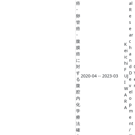
癌
al
･
R
卵
e
管
s
癌
e
･
ar
腹
c
K
膜
h
ei
癌
a
ic
に
n
hi
対
d
F
す
D
2020-04 -- 2023-03
UJ
る
e
I
腹
v
W
腔
el
A
内
o
R
化
p
A
学
m
療
e
法
nt
確
/