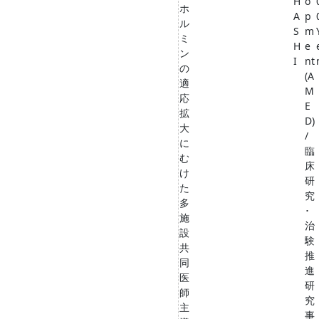
H
o
ホ
A
p
ル
S
m
ミ
H
e
ン
I
nt
の
(A
適
M
応
E
拡
D)
大
/
に
臨
む
床
け
研
た
究
多
･
施
治
設
験
共
推
同
進
医
研
師
究
主
事