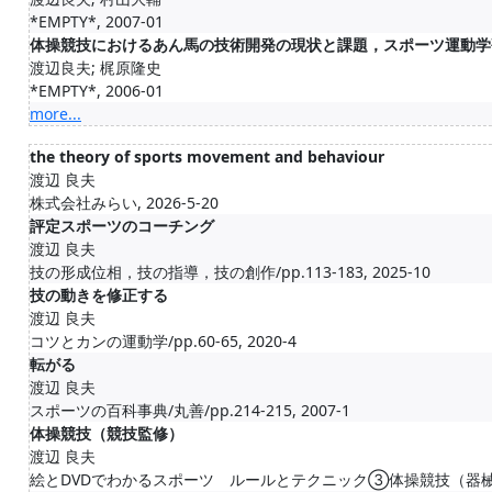
*EMPTY*, 2007-01
体操競技におけるあん馬の技術開発の現状と課題，スポーツ運動学研究19:
渡辺良夫; 梶原隆史
*EMPTY*, 2006-01
more...
the theory of sports movement and behaviour
渡辺 良夫
株式会社みらい, 2026-5-20
評定スポーツのコーチング
渡辺 良夫
技の形成位相，技の指導，技の創作/pp.113-183, 2025-10
技の動きを修正する
渡辺 良夫
コツとカンの運動学/pp.60-65, 2020-4
転がる
渡辺 良夫
スポーツの百科事典/丸善/pp.214-215, 2007-1
体操競技（競技監修）
渡辺 良夫
絵とDVDでわかるスポーツ ルールとテクニック③体操競技（器械運動）体