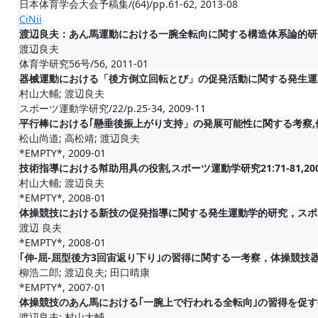
日本体育学会大会予稿集/(64)/pp.61-62, 2013-08
CiNii
渡辺良夫：あん馬運動における一腕全転向に関する構造体系論的研究．体
渡辺良夫
体育学研究56号/56, 2011-01
器械運動における「後方倒立回転とび」の促発活動に関する発生運
村山大輔; 渡辺良夫
スポーツ運動学研究/22/p.25-34, 2009-11
平行棒における｢懸垂後振上がり支持」の発展可能性に関する考察,体操競技
松山尚道; 高松靖; 渡辺良夫
*EMPTY*, 2009-01
技術指導における幇助用具の役割,スポーツ運動学研究21:71-81,2008
村山大輔; 渡辺良夫
*EMPTY*, 2008-01
体操競技における新技の促発指導に関する発生運動学的研究，スポーツ運動学
渡辺 良夫
*EMPTY*, 2008-01
｢伸-屈-屈型後方3回宙返り下り｣の習得に関する一考察，体操競技器械運
柳浩二郎; 渡辺良夫; 田口晴康
*EMPTY*, 2007-01
体操競技のあん馬における｢一腕上で行われる全転向｣の習得を促す補助用具,
渡辺良夫; 村山大輔