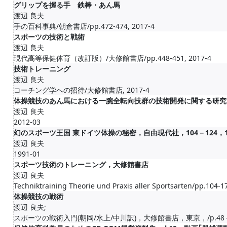
グリップを握る手 鉄棒・あん馬
渡辺 良夫
手の百科事典/朝倉書店/pp.472-474, 2017-4
スポーツの技術と戦術
渡辺 良夫
現代高等保健体育（改訂版）/大修館書店/pp.448-451, 2017-4
技術トレーニング
渡辺 良夫
コーチング学への招待/大修館書店, 2017-4
体操競技のあん馬における一腕全転向技群の技術開発に関する研究
渡辺 良夫
2012-03
幻のスポーツ王国 東ドイツ体操の秘密，自由現代社，104－124，199
渡辺 良夫
1991-01
スポーツ技術のトレーニング，大修館書店
渡辺 良夫
Techniktraining Theorie und Praxis aller Sportsarten/pp.104-1
体操競技の戦術
渡辺 良夫;
スポーツの戦術入門(朝岡/水上/中川訳)，大修館書店，東京，/p.48－49,