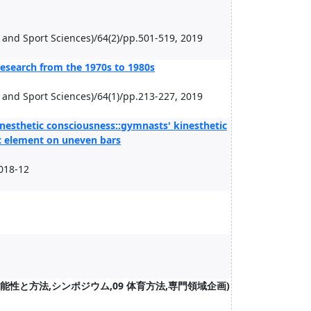
h and Sport Sciences)/64(2)/pp.501-519, 2019
 research from the 1970s to 1980s
h and Sport Sciences)/64(1)/pp.213-227, 2019
nesthetic consciousness::gymnasts' kinesthetic
c element on uneven bars
018-12
性と方法,シンポジウム,09 体育方法,専門領域企画)