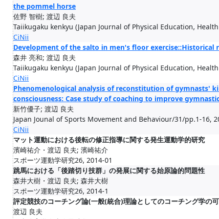
the pommel horse
佐野 智樹; 渡辺 良夫
Taiikugaku kenkyu (Japan Journal of Physical Education, Healt
CiNii
Development of the salto in men's floor exercise::Historical
森井 亮和; 渡辺 良夫
Taiikugaku kenkyu (Japan Journal of Physical Education, Healt
CiNii
Phenomenological analysis of reconstitution of gymnasts' ki
consciousness: Case study of coaching to improve gymnasti
新竹優子; 渡辺 良夫
Japan Jounal of Sports Movement and Behaviour/31/pp.1-16, 2
CiNii
マット運動における後転の修正指導に関する発生運動学的研究
濱崎祐介・渡辺 良夫; 濱崎祐介
スポーツ運動学研究26, 2014-01
跳馬における「後踏切り技群」の発展に関する始原論的問題性
森井大樹・渡辺 良夫; 森井大樹
スポーツ運動学研究26, 2014-1
評定競技のコーチング論(一般(統合)理論としてのコーチング学の可能
渡辺 良夫