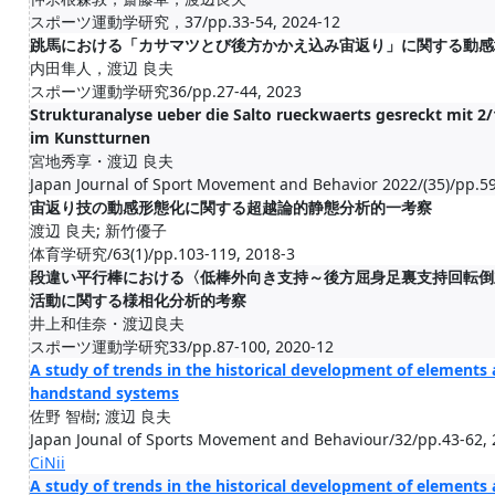
スポーツ運動学研究，37/pp.33-54, 2024-12
跳馬における「カサマツとび後方かかえ込み宙返り」に関する動感
内田隼人，渡辺 良夫
スポーツ運動学研究36/pp.27-44, 2023
Strukturanalyse ueber die Salto rueckwaerts gesreckt mit 
im Kunstturnen
宮地秀享・渡辺 良夫
Japan Journal of Sport Movement and Behavior 2022/(35)/pp.59
宙返り技の動感形態化に関する超越論的静態分析的一考察
渡辺 良夫; 新竹優子
体育学研究/63(1)/pp.103-119, 2018-3
段違い平行棒における〈低棒外向き支持～後方屈身足裏支持回転倒
活動に関する様相化分析的考察
井上和佳奈・渡辺良夫
スポーツ運動学研究33/pp.87-100, 2020-12
A study of trends in the historical development of elements
handstand systems
佐野 智樹; 渡辺 良夫
Japan Jounal of Sports Movement and Behaviour/32/pp.43-62,
CiNii
A study of trends in the historical development of elements