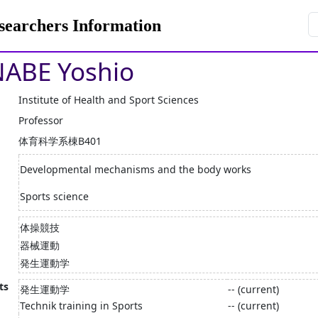
rchers Information
ABE Yoshio
Institute of Health and Sport Sciences
Professor
体育科学系棟B401
Developmental mechanisms and the body works
Sports science
体操競技
器械運動
発生運動学
ts
発生運動学
-- (current)
Technik training in Sports
-- (current)