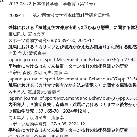
ds
2012-08-22
日本体育学会 学会賞（第21号）
2008-11
第22回筑波大学河本体育科学研究奨励賞
鉄棒における「棒越え後方伸身宙返り2回ひねり懸垂」に関する体
渡辺良夫; 宮地秀享
スポーツ運動学研究/38/pp.89-100, 2025-12
跳馬における「カサマツとび後方かかえ込み宙返り」に関する動感
内田 隼人; 渡辺良夫
japann journal of sport Movement and Behaviour/36/pp.27-44,
平均台におけるほんてん技群・ターン技群の技術発達史的研究
仲宗根 森敦; 渡辺 良夫; 齋藤 卓
japann journal of sport Movement and Behaviour/(37)/pp.33-5
跳馬における〈カサマツ後方かかえ込み宙返り〉に関する構造体系
内田隼人; 渡辺良夫; 齋藤卓
japann journal of sport Movement and Behaviour/(37)/pp.65-8
内田隼人，＊渡辺良夫，斎藤卓：跳馬における〈カサマツ後方かか
ツ運動学研究，37，65-70，2024年12月．
内田隼人，渡辺良夫，斎藤卓：
スポーツ運動学研究，37/p.35, 2024-12
平均台におけるほんてん技群・ターン技群の技術発達史的研究
仲宗根森敦，斎藤卓，渡辺良夫