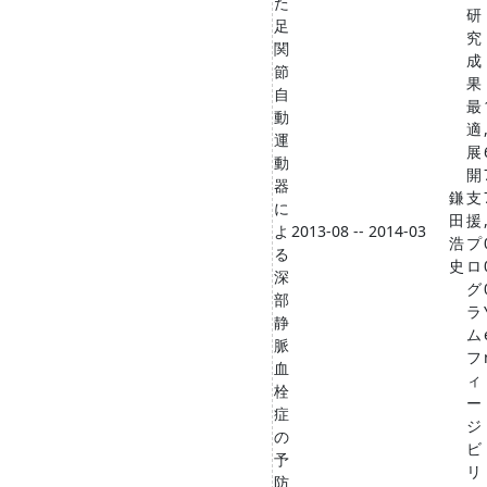
た
研
足
究
関
成
節
果
自
最
動
適
運
展
動
開
器
鎌
支
に
田
援
よ
2013-08 -- 2014-03
浩
プ
る
史
ロ
深
グ
部
ラ
静
ム
脈
フ
血
ィ
栓
ー
症
ジ
の
ビ
予
リ
防