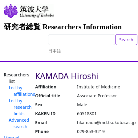
研究者総覧 Researchers Information
Search
日本語
KAMADA Hiroshi
Researchers
list
Affiliation
Institute of Medicine
List by
affiliations
Official title
Associate Professor
List by
Sex
Male
research
fields
KAKEN ID
60518801
Advanced
Email
hkamada@md.tsukuba.ac.jp
search
Phone
029-853-3219
Manual