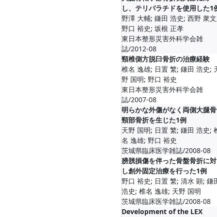
し、テリパラチドを使用した1
野澤 大輔; 鎌田 浩史; 西野 衆文
野口 裕史; 坂根 正孝
東日本整形災害外科学会雑
誌/2012-08
頸椎側方脱臼骨折の治療経験
椎名 逸雄; 日置 繁; 鎌田 浩史; 
野 国明; 野口 裕史
東日本整形災害外科学会雑
誌/2007-08
明らかな外傷がなく両側大腿骨
頸部骨折を生じた1例
天野 国明; 日置 繁; 鎌田 浩史; 
名 逸雄; 野口 裕史
茨城県臨床医学雑誌/2008-08
膀胱損傷を伴った骨盤骨折に対
し創外固定治療を行った1例
野口 裕史; 日置 繁; 清水 顕; 鎌
浩史; 椎名 逸雄; 天野 国明
茨城県臨床医学雑誌/2008-08
Development of the LEX