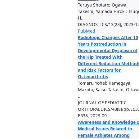
Teruya Shotaro; Ogawa
Takeshi; Yamada Hiroki; Tsug
H...
DIAGNOSTICS/13(23), 2023-1
PubMed
Radiologic Changes After 10
Years Postreduction in
Developmental Dysplasia of
the Hip Treated With
Different Reduction Method
and Risk Factors for
Osteoarthritis
Tomaru Yohei; Kamegaya
Makoto; Saisu Takashi; Oikaw
...
JOURNAL OF PEDIATRIC
ORTHOPAEDICS/43(8)/pp.E63
E638, 2023-09
Awareness and Knowledge o
Medical Issues Related to
Female Athletes Among