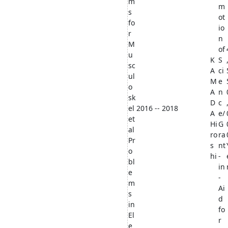
m
m
s
ot
fo
io
r
n
M
of
u
K
S
sc
A
ci
ul
M
e
o
A
n
sk
D
c
el
2016 -- 2018
A
e/
et
Hi
G
al
ro
ra
Pr
s
nt
o
hi
-
bl
in
e
-
m
Ai
s
d
in
fo
El
r
e