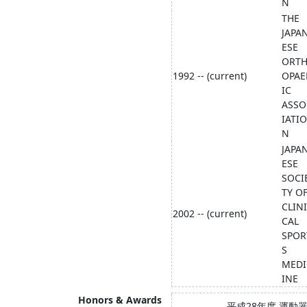
N
THE
JAPA
ESE
ORT
1992 -- (current)
OPAE
IC
ASSO
IATIO
N
JAPA
ESE
SOCI
TY O
CLINI
2002 -- (current)
CAL
SPOR
S
MEDI
INE
Honors & Awards
平成28年度 運動