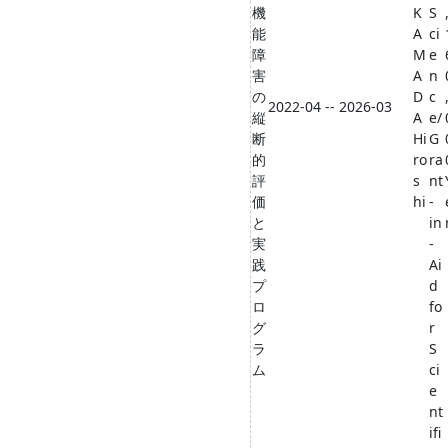
機
K
S
能
A
ci
障
M
e
害
A
n
の
D
c
2022-04 -- 2026-03
縦
A
e/
断
Hi
G
的
ro
ra
評
s
nt
価
hi
-
と
in
実
-
践
Ai
プ
d
ロ
fo
グ
r
ラ
S
ム
ci
e
nt
ifi