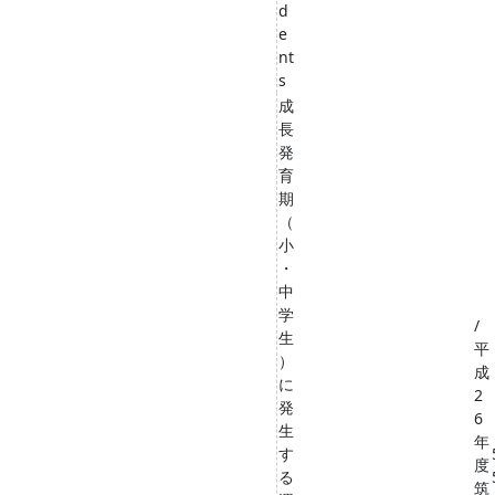
d
e
nt
s
成
長
発
育
期
（
小
・
中
学
/
生
平
）
成
に
2
発
6
生
年
す
度
る
筑