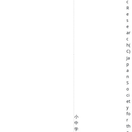
c
R
e
s
e
ar
c
h(
C)
Ja
p
a
n
S
o
ci
et
y
fo
小
r
中
th
学