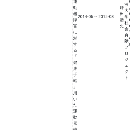
運
波
動
鎌
大
器
田
2014-06 -- 2015-03
学
障
浩
社
害
史
会
に
貢
対
献
す
プ
る
ロ
「
ジ
健
ェ
康
ク
手
ト
帳
」
用
い
た
運
動
器
検