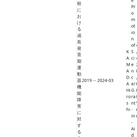
e
校
Pr
に
o
お
m
け
ot
る
io
成
n
長
of
発
K
S
育
A
ci
期
M
e
運
A
n
動
D
c
器
2019 -- 2024-03
A
e/
機
Hi
G
能
ro
ra
障
s
nt
害
hi
-
に
in
対
-
す
Ai
る
d