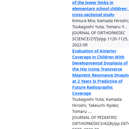
of the lower limbs in
elementary school children:
cross-sectional study
Kimura Mio; Kamada Hiroshi;
Tsukagoshi Yuta; Tomaru Y...
JOURNAL OF ORTHOPAEDIC
SCIENCE/27(5)/pp.1120-1125,
2022-09
Evaluation of Anterior
Coverage in Children With
Developmental Dysplasia of
the Hip Using Transverse
Magnetic Resonance Imagin
at 2 Years Is Predictive of
Future Radiographic
Coverage
Tsukagoshi Yuta; Kamada
Hiroshi; Takeuchi Ryoko;
Tomaru ...
JOURNAL OF PEDIATRIC
ORTHOPAEDICS/42(8)/pp.E87