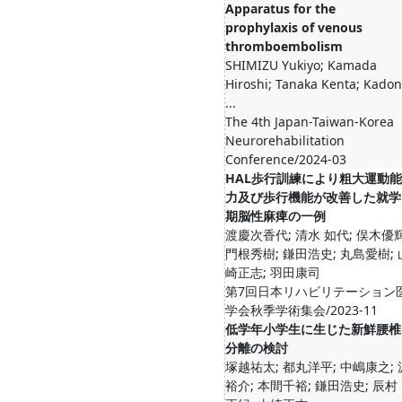
Apparatus for the
prophylaxis of venous
thromboembolism
SHIMIZU Yukiyo; Kamada
Hiroshi; Tanaka Kenta; Kado
...
The 4th Japan-Taiwan-Korea
Neurorehabilitation
Conference/2024-03
HAL歩行訓練により粗大運動能
力及び歩行機能が改善した就学
期脳性麻痺の一例
渡慶次香代; 清水 如代; 俣木優輝
門根秀樹; 鎌田浩史; 丸島愛樹; 
崎正志; 羽田康司
第7回日本リハビリテーション
学会秋季学術集会/2023-11
低学年小学生に生じた新鮮腰椎
分離の検討
塚越祐太; 都丸洋平; 中嶋康之; 
裕介; 本間千裕; 鎌田浩史; 辰村