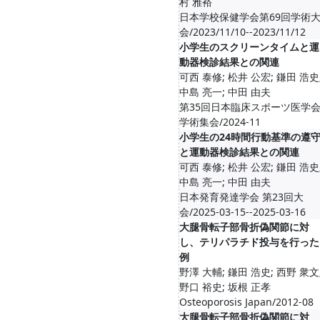
村 雅裕
日本学校保健学会第69回学術
会/2023/11/10--2023/11/12
小学生のスクリーンタイムと運
動器検診結果との関連
可西 泰修; 松井 公宏; 鎌田 浩史
中島 亮一; 中田 由夫
第35回日本臨床スポーツ医学
学術集会/2024-11
小学生の24時間行動基準の遵
と運動器検診結果との関連
可西 泰修; 松井 公宏; 鎌田 浩史
中島 亮一; 中田 由夫
日本発育発達学会 第23回大
会/2025-03-15--2025-03-16
大腿骨転子部骨折偽関節に対
し、テリパラチド投与を行った
例
野澤 大輔; 鎌田 浩史; 西野 衆文
野口 裕史; 坂根 正孝
Osteoporosis Japan/2012-08
大腿骨転子部骨折偽関節に対