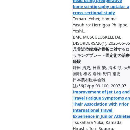
head using preoperative
bone scintigraphy uptake: a
cross sectional study
Tomaru Yohei; Homma
Yasuhiro; Hernigou Philippe;
Yoshi...
BMC MUSCULOSKELETAL
DISORDERS/26(1), 2025-06-05
尺骨近位端粉砕骨折に対するロ
ッキングプレート固定術の治療
経験
鎌田 浩史; 日置 繁; 清水 顕; 天
国明; 椎名 逸雄; 野口 裕史
日本農村医学会雑
誌/56(2)/pp.99-100, 2007-07
Improvement of Jet Lag and
Travel Fatigue Symptoms a
Their Association with Prior
International Travel
Experience in Junior Athlete
Tsukahara Yuka; Kamada
Hiroshi; Torii Suguru;