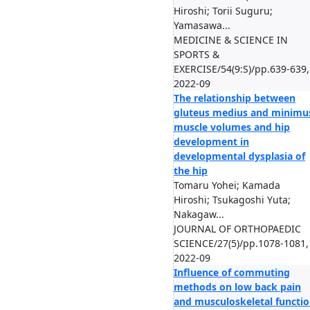
Hiroshi; Torii Suguru;
Yamasawa...
MEDICINE & SCIENCE IN
SPORTS &
EXERCISE/54(9:S)/pp.639-639,
2022-09
The relationship between
gluteus medius and minimu
muscle volumes and hip
development in
developmental dysplasia of
the hip
Tomaru Yohei; Kamada
Hiroshi; Tsukagoshi Yuta;
Nakagaw...
JOURNAL OF ORTHOPAEDIC
SCIENCE/27(5)/pp.1078-1081,
2022-09
Influence of commuting
methods on low back pain
and musculoskeletal functi