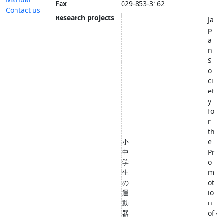
Fax
029-853-3162
Contact us
Research projects
Ja
p
a
n
S
o
ci
et
y
fo
r
th
小
e
中
Pr
学
o
生
m
の
ot
運
io
動
n
器
of