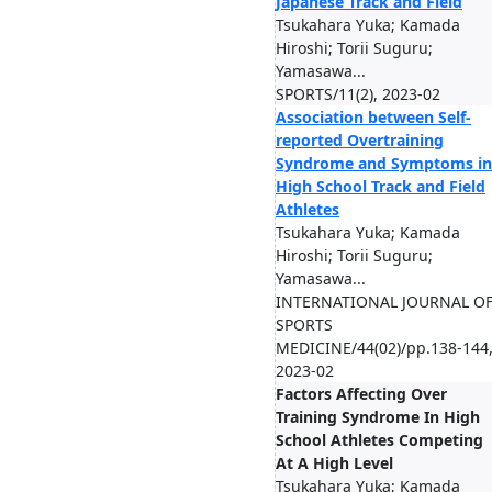
Japanese Track and Field
Tsukahara Yuka; Kamada
Hiroshi; Torii Suguru;
Yamasawa...
SPORTS/11(2), 2023-02
Association between Self-
reported Overtraining
Syndrome and Symptoms in
High School Track and Field
Athletes
Tsukahara Yuka; Kamada
Hiroshi; Torii Suguru;
Yamasawa...
INTERNATIONAL JOURNAL O
SPORTS
MEDICINE/44(02)/pp.138-144
2023-02
Factors Affecting Over
Training Syndrome In High
School Athletes Competing
At A High Level
Tsukahara Yuka; Kamada