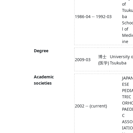
of
Tsuk
1986-04 -- 1992-03
ba
Scho
l of
Medi
ine
Degree
博士
University o
2009-03
(医学)
Tsukuba
Academic
JAPA
societies
ESE
PEDI
TRIC
ORH
2002 -- (current)
PAED
C
ASSO
IATIO