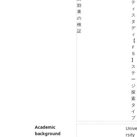
テ
効
ィ
果
ス
の
タ
検
デ
証
ィ
【
Ｆ
Ｓ
】
ス
テ
ー
ジ
探
索
タ
イ
プ
Academic
Univ
background
rsity