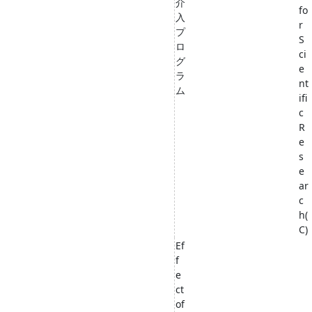
介
fo
入
r
プ
S
ロ
ci
グ
e
ラ
nt
ム
ifi
c
R
e
s
e
ar
c
h(
C)
Ef
f
e
ct
of