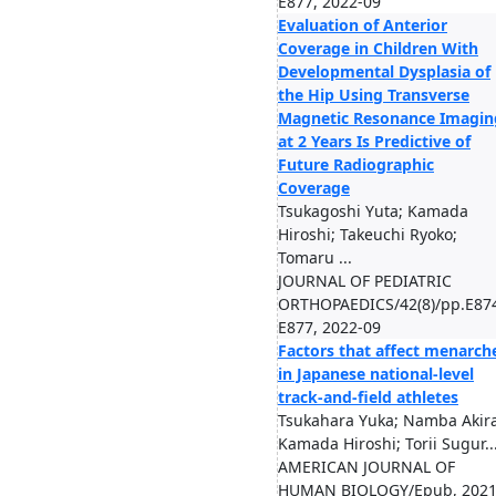
E877, 2022-09
Evaluation of Anterior
Coverage in Children With
Developmental Dysplasia of
the Hip Using Transverse
Magnetic Resonance Imagin
at 2 Years Is Predictive of
Future Radiographic
Coverage
Tsukagoshi Yuta; Kamada
Hiroshi; Takeuchi Ryoko;
Tomaru ...
JOURNAL OF PEDIATRIC
ORTHOPAEDICS/42(8)/pp.E87
E877, 2022-09
Factors that affect menarch
in Japanese national-level
track-and-field athletes
Tsukahara Yuka; Namba Akira
Kamada Hiroshi; Torii Sugur..
AMERICAN JOURNAL OF
HUMAN BIOLOGY/Epub, 2021