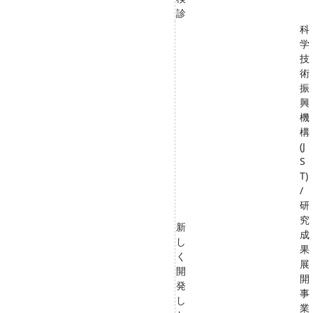
診
科
学
技
術
振
興
機
構
(J
S
T)
/
研
究
新
成
し
果
く
展
開
開
発
事
し
業