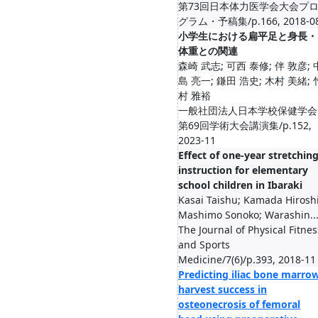
第73回日本体力医学会大会プ
グラム・予稿集/p.166, 2018-0
小学生における扁平足と身長・
体重との関連
森崎 武志; 可西 泰修; 伴 敦彦; 
島 亮一; 鎌田 浩史; 木村 美緒; 
村 雅裕
一般社団法人日本学校保健学会
第69回学術大会講演集/p.152,
2023-11
Effect of one-year stretchin
instruction for elementary
school children in Ibaraki
Kasai Taishu; Kamada Hiroshi
Mashimo Sonoko; Warashin..
The Journal of Physical Fitnes
and Sports
Medicine/7(6)/p.393, 2018-11
Predicting iliac bone marro
harvest success in
osteonecrosis of femoral