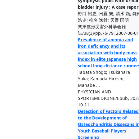
symphysis pubis with urinar
bladder injury : A case repor
野口 裕史; 日置 繁; 清水 顕; 鎌
浩史; 椎名 逸雄; 天野 国明
関東整形災害外科学会雑
誌/38(3)/pp.76-79, 2007-06-01
Prevalence of anemia and
iron deficiency and its
association with body mass
index in elite Japanese high
school long-distance runner
Tabata Shogo; Tsukahara
Yuka; Kamada Hiroshi;
Manabe ...
PHYSICIAN AND
SPORTSMEDICINE/Epub, 202
10-11
Detection of Factors Related
to the Development of
Osteochondritis Dissecans i
Youth Baseball Players
Screening