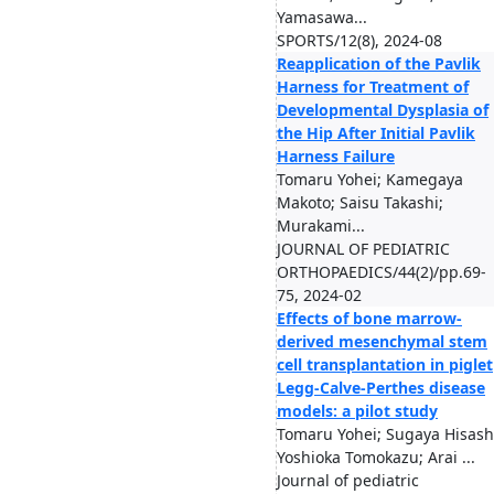
Yamasawa...
SPORTS/12(8), 2024-08
Reapplication of the Pavlik
Harness for Treatment of
Developmental Dysplasia of
the Hip After Initial Pavlik
Harness Failure
Tomaru Yohei; Kamegaya
Makoto; Saisu Takashi;
Murakami...
JOURNAL OF PEDIATRIC
ORTHOPAEDICS/44(2)/pp.69-
75, 2024-02
Effects of bone marrow-
derived mesenchymal stem
cell transplantation in piglet
Legg-Calve-Perthes disease
models: a pilot study
Tomaru Yohei; Sugaya Hisash
Yoshioka Tomokazu; Arai ...
Journal of pediatric