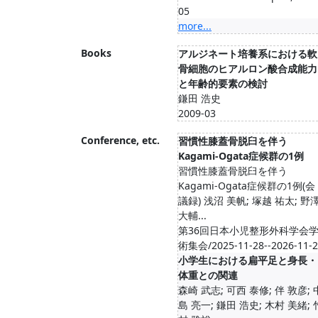
05
more...
Books
アルジネート培養系における軟
骨細胞のヒアルロン酸合成能力
と年齢的要素の検討
鎌田 浩史
2009-03
Conference, etc.
習慣性膝蓋骨脱臼を伴う
Kagami-Ogata症候群の1例
習慣性膝蓋骨脱臼を伴う
Kagami-Ogata症候群の1例(会
議録) 浅沼 美帆; 塚越 祐太; 野
大輔...
第36回日本小児整形外科学会
術集会/2025-11-28--2026-11-
小学生における扁平足と身長・
体重との関連
森崎 武志; 可西 泰修; 伴 敦彦; 
島 亮一; 鎌田 浩史; 木村 美緒; 