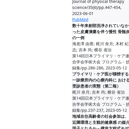
Journal of physical therapy
science/35(6)/pp.447-454,
2023-06-01
PubMed
数十年来創部洗浄されていなか
った皮膚潰瘍を伴う慢性 骨髄
の一例
海老澤 由香; 梶川 奈月; 木村 紀
志; 吉本 尚; 横谷 省治
第14回日本プライマリ・ケア
合学会学術大会 プログラム・
録集/pp.286-286, 2023-05-12
プライマリ・ケア医が標榜する
一診療所内の心療内科に おけ
受診患者の実態（第二報）
梶川 奈月; 吉本 尚; 横谷 省治
第14回日本プライマリ・ケア
合学会学術大会 プログラム・
録集/pp.237-237, 2023-05-12
地域在住高齢者の社会参加は、
近隣環境と主観的健康感 の媒
因子となるか－構造方程式モデ