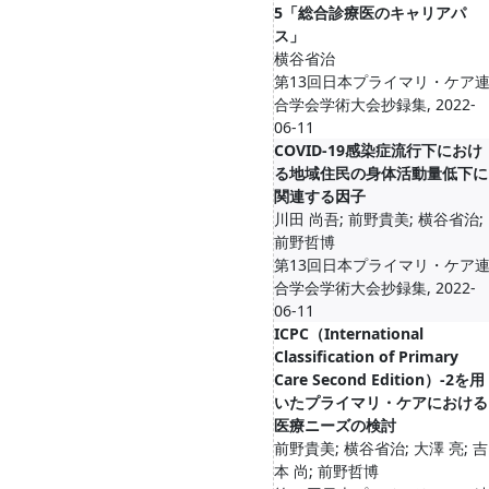
5「総合診療医のキャリアパ
ス」
横谷省治
第13回日本プライマリ・ケア
合学会学術大会抄録集, 2022-
06-11
COVID-19感染症流行下におけ
る地域住民の身体活動量低下に
関連する因子
川田 尚吾; 前野貴美; 横谷省治;
前野哲博
第13回日本プライマリ・ケア
合学会学術大会抄録集, 2022-
06-11
ICPC（International
Classification of Primary
Care Second Edition）-2を用
いたプライマリ・ケアにおける
医療ニーズの検討
前野貴美; 横谷省治; 大澤 亮; 吉
本 尚; 前野哲博