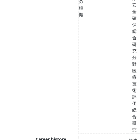
の
安
根
全
拠
確
保
総
合
研
究
分
野
医
療
技
術
評
価
総
合
研
究
Career history