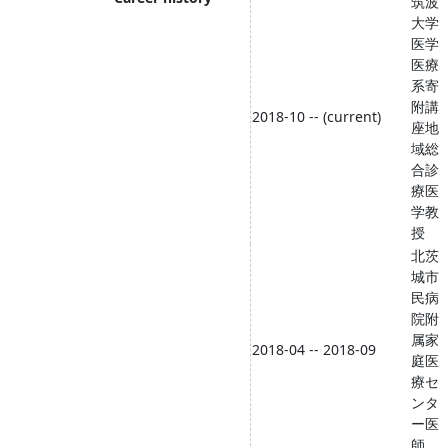
筑波
大学
医学
医療
系寄
附講
2018-10 -- (current)
座地
域総
合診
療医
学教
授
北茨
城市
民病
院附
属家
2018-04 -- 2018-09
庭医
療セ
ンタ
ー医
師