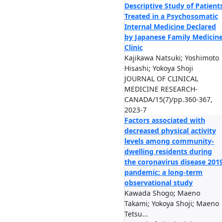
Descriptive Study of Patient
Treated in a Psychosomatic
Internal Medicine Declared
by Japanese Family Medicin
Clinic
Kajikawa Natsuki; Yoshimoto
Hisashi; Yokoya Shoji
JOURNAL OF CLINICAL
MEDICINE RESEARCH-
CANADA/15(7)/pp.360-367,
2023-7
Factors associated with
decreased physical activity
levels among community-
dwelling residents during
the coronavirus disease 201
pandemic: a long-term
observational study
Kawada Shogo; Maeno
Takami; Yokoya Shoji; Maeno
Tetsu...