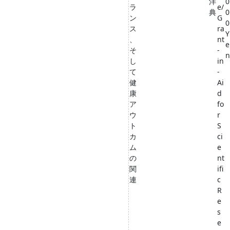
洋
0
ラ
e/
典
0
ン
G
0
ス
ra
Y
、
nt
e
そ
-
n
し
in
て
-
健
Ai
康
d
ア
fo
ウ
r
ト
S
カ
ci
ム
e
の
nt
関
ifi
連
c
R
e
s
e