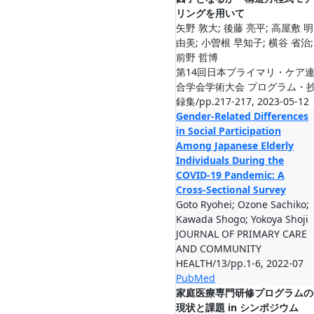
リングを用いて
矢野 敦大; 後藤 亮平; 高屋敷 明
由美; 小曽根 早知子; 横谷 省治;
前野 哲博
第14回日本プライマリ・ケア
合学会学術大会 プログラム・
録集/pp.217-217, 2023-05-12
Gender-Related Differences
in Social Participation
Among Japanese Elderly
Individuals During the
COVID-19 Pandemic: A
Cross-Sectional Survey
Goto Ryohei; Ozone Sachiko;
Kawada Shogo; Yokoya Shoji
JOURNAL OF PRIMARY CARE
AND COMMUNITY
HEALTH/13/pp.1-6, 2022-07
PubMed
家庭医療専門研修プログラムの
現状と課題 in シンポジウム