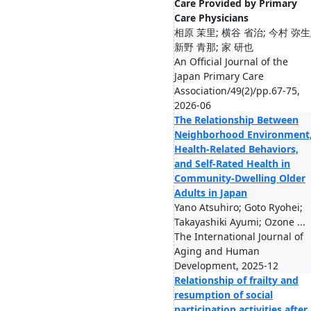
Care Provided by Primary
Care Physicians
相原 茉里; 横谷 省治; 今村 弥生
新野 青那; 家 研也
An Official Journal of the
Japan Primary Care
Association/49(2)/pp.67-75,
2026-06
The Relationship Between
Neighborhood Environment
Health-Related Behaviors,
and Self-Rated Health in
Community-Dwelling Older
Adults in Japan
Yano Atsuhiro; Goto Ryohei;
Takayashiki Ayumi; Ozone ...
The International Journal of
Aging and Human
Development, 2025-12
Relationship of frailty and
resumption of social
participation activities after