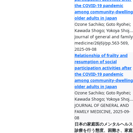
the COVID-19 pandemic
among community-dwelling
older adults in Japan
Ozone Sachiko; Goto Ryohei;
Kawada Shogo; Yokoya Shoj...
Journal of general and family
medicine/26(6)/pp.563-569,
2025-09-08
Relationship of frailty and
resumption of social
participation activities after
the COVID-19 pandemic
among community-dwelling
older adults in Japan
Ozone Sachiko; Goto Ryohei;
Kawada Shogo; Yokoya Shoj...
JOURNAL OF GENERAL AND
FAMILY MEDICINE, 2025-09-
08
日本の家庭医のメンタルヘルス
診療を行う態度、困難さ、家庭