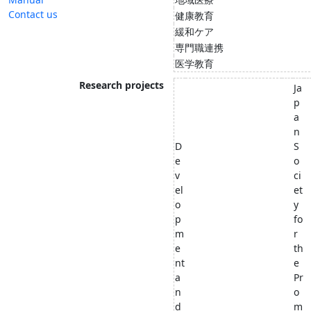
Contact us
健康教育
緩和ケア
専門職連携
医学教育
Research projects
Ja
p
a
n
D
S
e
o
v
ci
el
et
o
y
p
fo
m
r
e
th
nt
e
a
Pr
n
o
d
m