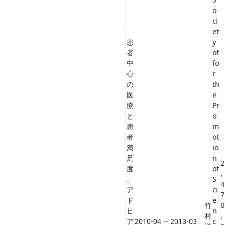
o
ci
et
患
y
者
of
中
fo
心
r
の
th
医
e
療
Pr
と
o
患
m
者
ot
満
io
足
n
2
度
of
,
、
S
4
ア
ci
7
ド
e
竹
0
ヒ
n
村
,
ア
2010-04 -- 2013-03
c