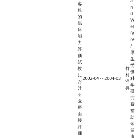
a
客
n
観
d
的
W
臨
el
床
fa
能
re
力
/
評
厚
価
生
試
労
験
竹
働
に
村
2002-04 -- 2004-03
科
お
洋
学
け
典
研
る
究
医
費
療
補
面
助
接
金
評
健
価
康