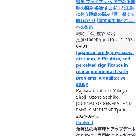
特集 プライマリ･ケアでみる睡
眠の悩み 各論:さまざまな主訴
に伴う睡眠の悩み ｢蒸し暑くて
眠れない｣,｢寒すぎて眠れない｣
への対応
島崎 千奈; 横谷 省治
治療/106(4)/pp.410-412, 2024
04-01
Japanese family physicians'
attitudes, difficulties, and
perceived significance in
managing mental health
problems: A qualitative
study
Kajikawa Natsuki; Yokoya
Shoji; Ozone Sachiko
JOURNAL OF GENERAL AND
FAMILY MEDICINE/Epub,
2024-09-16
PubMed
治療法の再整理とアップデート
のために 専門家による私の治