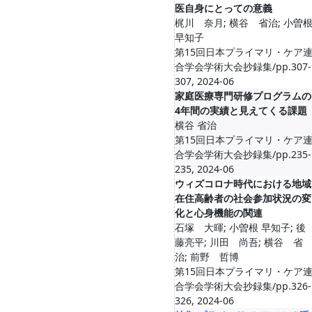
医自身にとっての意義
梶川 奈月; 横谷 省治; 小曽
早知子
第15回日本プライマリ・ケア
合学会学術大会抄録集/pp.307-
307, 2024-06
家庭医療専門研修プログラムの
4年間の実績と見えてくる課題
横谷 省治
第15回日本プライマリ・ケア
合学会学術大会抄録集/pp.235-
235, 2024-06
ウィズコロナ時代における地域
在住高齢者の社会参加状況の変
化と心身機能の関連
石塚 大暉; 小曽根 早知子; 後
藤亮平; 川田 尚吾; 横谷 省
治; 前野 哲博
第15回日本プライマリ・ケア
合学会学術大会抄録集/pp.326-
326, 2024-06