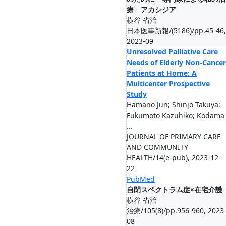
療 アカシジア
横谷 省治
日本医事新報/(5186)/pp.45-46,
2023-09
Unresolved Palliative Care
Needs of Elderly Non-Cancer
Patients at Home: A
Multicenter Prospective
Study
Hamano Jun; Shinjo Takuya;
Fukumoto Kazuhiko; Kodama
...
JOURNAL OF PRIMARY CARE
AND COMMUNITY
HEALTH/14(e-pub), 2023-12-
22
PubMed
自閉スペクトラム症×在宅介護
横谷 省治
治療/105(8)/pp.956-960, 2023
08