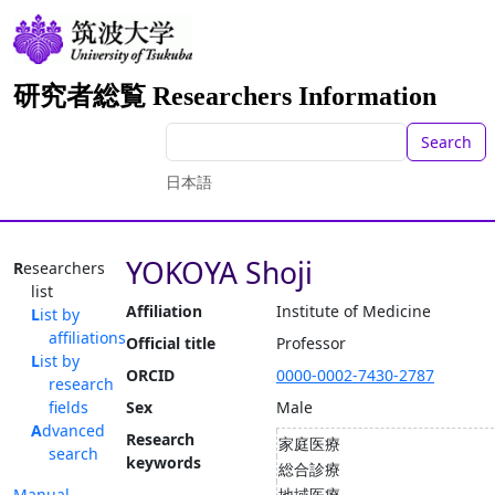
研究者総覧 Researchers Information
Search
日本語
YOKOYA Shoji
Researchers
list
Affiliation
Institute of Medicine
List by
affiliations
Official title
Professor
List by
ORCID
0000-0002-7430-2787
research
fields
Sex
Male
Advanced
Research
家庭医療
search
keywords
総合診療
Manual
地域医療