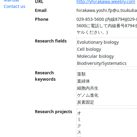
URL
http://yhirakawa.weebly.com
Contact us
Email
hirakawa.yoshi.fp@u.tsukuba
Phone
029-853-5600 (内線8794)(029-
5600に電話して内線番号8794
ヤルください。)
Research fields
Evolutionary biology
Cell biology
Molecular biology
Biodiversity/Systematics
Research
藻類
keywords
葉緑体
細胞内共生
ゲノム進化
炭素固定
Research projects
オ
ミ
ク
ス