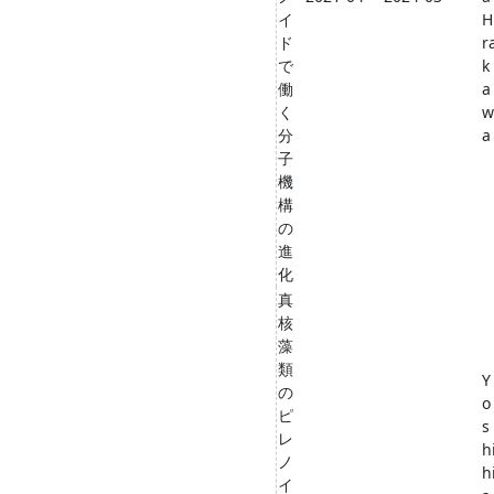
イ
H
ド
r
で
k
働
a
く
w
分
a
子
機
構
の
進
化
真
核
藻
類
Y
の
o
ピ
s
レ
h
ノ
h
イ