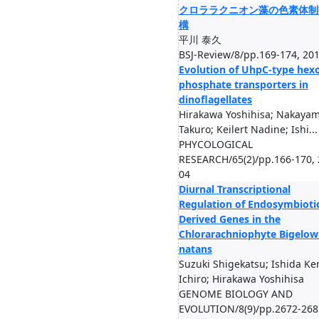
クロララクニオン藻の色素体制
構
平川 泰久
BSJ-Review/8/pp.169-174, 20
Evolution of UhpC-type hex
phosphate transporters in
dinoflagellates
Hirakawa Yoshihisa; Nakaya
Takuro; Keilert Nadine; Ishi...
PHYCOLOGICAL
RESEARCH/65(2)/pp.166-170, 
04
Diurnal Transcriptional
Regulation of Endosymbiotic
Derived Genes in the
Chlorarachniophyte Bigelowi
natans
Suzuki Shigekatsu; Ishida Ke
Ichiro; Hirakawa Yoshihisa
GENOME BIOLOGY AND
EVOLUTION/8(9)/pp.2672-268