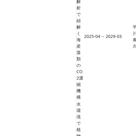
解
析
で
紐
解
く
2025-04 -- 2029-03
海
産
藻
類
の
CO
2濃
縮
機
構
水
環
境
で
植
物