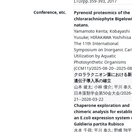
LTD/pp.359-393, 2017
Conference, etc.
Pyrenoid proteomics of the
chlorarachniophyte Bigelowi
natans.
Yamamoto Kenta; Kobayashi
Yusuke; HIRAKAWA Yoshihisa
The 11th International
Symposium on Inorganic Ca
Utilization by Aquatic
Photosynthetic Organisms
(CCM11)/2025-08-20--2025-08
クロララクニオン藻における新
遺伝子導入系の確立
山本 健太; 小林 優介; 平川 泰久
日本藻類学会第50会大会/2026-
21--2026-03-22
Chaperone exploration and
chimeric analysis for establi
an E.coli expression system 
Galdieria partita Rubisco
水本 千尋; 平川 泰久; 野﨑 翔平