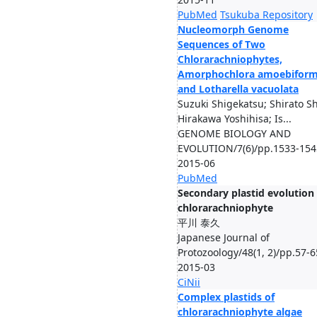
PubMed
Tsukuba Repository
Nucleomorph Genome
Sequences of Two
Chlorarachniophytes,
Amorphochlora amoebiform
and Lotharella vacuolata
Suzuki Shigekatsu; Shirato S
Hirakawa Yoshihisa; Is...
GENOME BIOLOGY AND
EVOLUTION/7(6)/pp.1533-154
2015-06
PubMed
Secondary plastid evolution 
chlorarachniophyte
平川 泰久
Japanese Journal of
Protozoology/48(1, 2)/pp.57-6
2015-03
CiNii
Complex plastids of
chlorarachniophyte algae