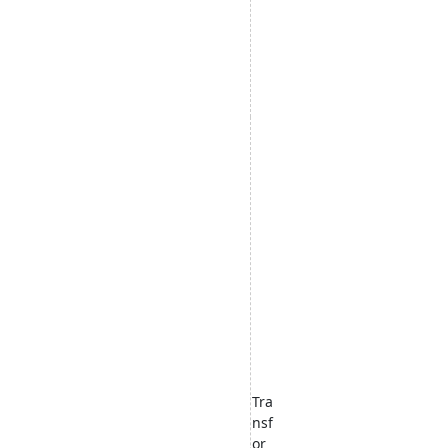
Tra
nsf
or