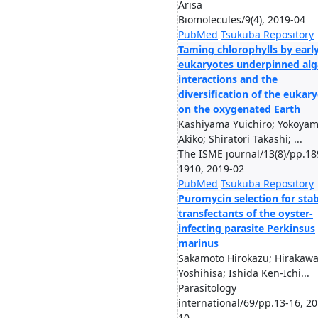
Arisa
Biomolecules/9(4), 2019-04
PubMed
Tsukuba Repository
Taming chlorophylls by earl
eukaryotes underpinned alg
interactions and the
diversification of the eukar
on the oxygenated Earth
Kashiyama Yuichiro; Yokoya
Akiko; Shiratori Takashi; ...
The ISME journal/13(8)/pp.18
1910, 2019-02
PubMed
Tsukuba Repository
Puromycin selection for stab
transfectants of the oyster-
infecting parasite Perkinsus
marinus
Sakamoto Hirokazu; Hirakaw
Yoshihisa; Ishida Ken-Ichi...
Parasitology
international/69/pp.13-16, 20
10