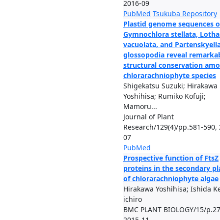
2016-09
PubMed
Tsukuba Repository
Plastid genome sequences o
Gymnochlora stellata, Lotha
vacuolata, and Partenskyell
glossopodia reveal remarka
structural conservation am
chlorarachniophyte species
Shigekatsu Suzuki; Hirakawa
Yoshihisa; Rumiko Kofuji;
Mamoru...
Journal of Plant
Research/129(4)/pp.581-590, 
07
PubMed
Prospective function of FtsZ
proteins in the secondary pl
of chlorarachniophyte algae
Hirakawa Yoshihisa; Ishida K
ichiro
BMC PLANT BIOLOGY/15/p.27
2015-11