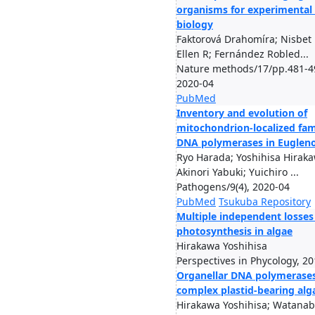
organisms for experimental 
biology
Faktorová Drahomíra; Nisbet
Ellen R; Fernández Robled...
Nature methods/17/pp.481-4
2020-04
PubMed
Inventory and evolution of
mitochondrion-localized fam
DNA polymerases in Eugleno
Ryo Harada; Yoshihisa Hiraka
Akinori Yabuki; Yuichiro ...
Pathogens/9(4), 2020-04
PubMed
Tsukuba Repository
Multiple independent losses
photosynthesis in algae
Hirakawa Yoshihisa
Perspectives in Phycology, 2
Organellar DNA polymerases
complex plastid-bearing alg
Hirakawa Yoshihisa; Watana