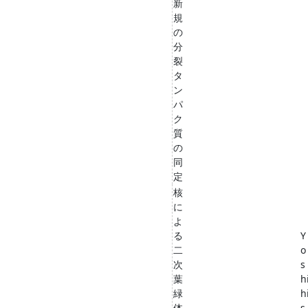
新
規
の
分
裂
タ
ン
パ
ク
質
の
同
定
核
に
よ
る
Y
二
o
次
s
葉
h
緑
h
体
s