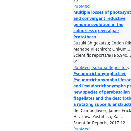
PubMed
Multiple losses of photosynt
and convergent reductive
genome evolution in the
colourless green algae
Prototheca
Suzuki Shigekatsu; Endoh Rik
Manabe Ri-Ichiroh; Ohkum...
Scientific reports/8(1)/p.940,
01
PubMed
Tsukuba Repository
Pseudotrichonympha leei,
Pseudotrichonympha lifeson
and Pseudotrichonympha pe
new species of parabasalian
flagellates and the descripti
a rotating subcellular struct
del Campo Javier; James Erick
Hirakawa Yoshihisa; Kar...
Scientific Reports, 2017-12
PubMed