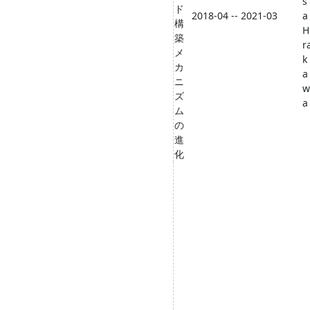
s
ド
2018-04 -- 2021-03
a
構
H
築
r
メ
k
カ
a
ニ
w
ズ
a
ム
の
進
化