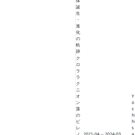
体
誕
生
・
進
化
の
軌
跡
ク
ロ
ラ
ラ
ク
ニ
オ
Y
ン
o
藻
s
の
h
ピ
h
レ
s
ノ
2021-04 -- 2024-03
a