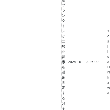
プ
ラ
ン
ク
ト
ン
Y
が
o
二
s
酸
h
化
h
炭
s
素
2024-10 -- 2025-09
a
を
H
濃
r
縮
k
固
a
定
w
す
a
る
分
子