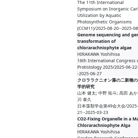
The 11th International
Symposium on Inorganic Ca
Utilization by Aquatic
Photosynthetic Organisms
(CCM11)/2025-08-20--2025-08
Genome sequencing and gen
transformation of
chlorarachniophyte algae
HIRAKAWA Yoshihisa
16th International Congress 
Protistology 2025/2025-06-22
-2025-06-27
クロララクニオン藻の二新種の
学的研究
山本 健太; 中野 拓斗; 高田 あか
川 泰久
日本藻類学会第49会大会/2025-
21--2025-03-23
CO2-Fixing Organelle in a M
Chlorarachniophyte Alga
HIRAKAWA Yoshihisa