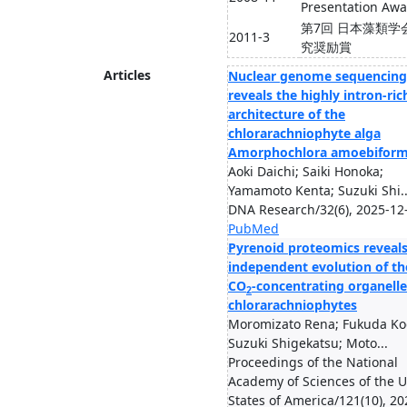
Presentation Aw
第7回 日本藻類学
2011-3
究奨励賞
Articles
Nuclear genome sequencing
reveals the highly intron-ric
architecture of the
chlorarachniophyte alga
Amorphochlora amoebiform
Aoki Daichi; Saiki Honoka;
Yamamoto Kenta; Suzuki Shi..
DNA Research/32(6), 2025-12
PubMed
Pyrenoid proteomics reveal
independent evolution of th
CO
-concentrating organelle
2
chlorarachniophytes
Moromizato Rena; Fukuda Ko
Suzuki Shigekatsu; Moto...
Proceedings of the National
Academy of Sciences of the U
States of America/121(10), 20