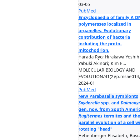
03-05
PubMed
Encyclopaedia of family A 
polymerases localized in
organelles: Evolutionary
contribution of bacteria
including the proto-
mitochodrion.
Harada Ryo; Hirakawa Yoshihi
Yabuki Akinori; Kim E...
MOLECULAR BIOLOGY AND
EVOLUTION/41(2)/p.msae014
2024-01
PubMed
New Parabasalia symbionts
Snyderella
spp. and
Daimony
gen. nov. from South Ameri
Rugitermes
termites and the
parallel evolution of a cell w
rotating "head"
Hehenberger Elisabeth; Bosc