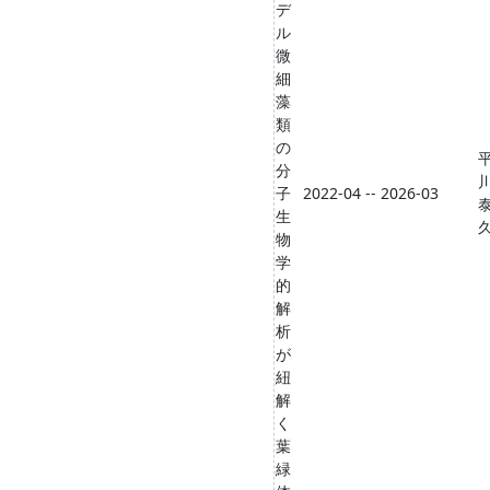
デ
ル
微
細
藻
類
の
分
子
2022-04 -- 2026-03
生
物
学
的
解
析
が
紐
解
く
葉
緑