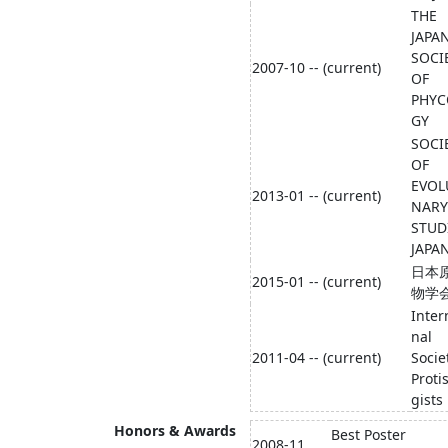
THE
JAPA
SOCI
2007-10 -- (current)
OF
PHYC
GY
SOCI
OF
EVOL
2013-01 -- (current)
NARY
STUD
JAPA
日本
2015-01 -- (current)
物学
Inter
nal
2011-04 -- (current)
Socie
Proti
gists
Honors & Awards
Best Poster
2008-11