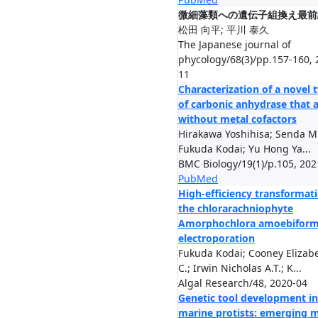
微細藻類への遺伝子組換え最前
松田 向平; 平川 泰久
The Japanese journal of
phycology/68(3)/pp.157-160, 
11
Characterization of a novel 
of carbonic anhydrase that a
without metal cofactors
Hirakawa Yoshihisa; Senda Mi
Fukuda Kodai; Yu Hong Ya...
BMC Biology/19(1)/p.105, 202
PubMed
High-efficiency transformati
the chlorarachniophyte
Amorphochlora amoebiform
electroporation
Fukuda Kodai; Cooney Elizab
C.; Irwin Nicholas A.T.; K...
Algal Research/48, 2020-04
Genetic tool development in
marine protists: emerging 