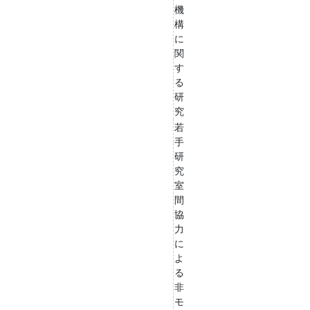
機
構
に
関
す
る
研
究
若
手
研
究
室
間
協
力
に
よ
る
非
モ