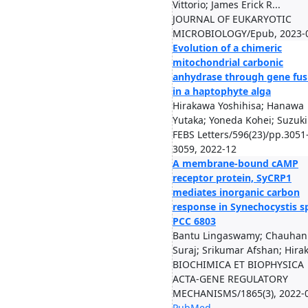
Vittorio; James Erick R...
JOURNAL OF EUKARYOTIC
MICROBIOLOGY/Epub, 2023-
Evolution of a chimeric
mitochondrial carbonic
anhydrase through gene fus
in a haptophyte alga
Hirakawa Yoshihisa; Hanawa
Yutaka; Yoneda Kohei; Suzuki 
FEBS Letters/596(23)/pp.3051
3059, 2022-12
A membrane-bound cAMP
receptor protein, SyCRP1
mediates inorganic carbon
response in Synechocystis s
PCC 6803
Bantu Lingaswamy; Chauhan
Suraj; Srikumar Afshan; Hirak
BIOCHIMICA ET BIOPHYSICA
ACTA-GENE REGULATORY
MECHANISMS/1865(3), 2022-
PubMed