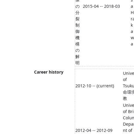
の
2015-04 -- 2018-03
a
分
H
裂
r
制
k
御
a
機
w
構
a
の
解
明
Career history
Unive
of
2012-10 -- (current)
Tsuk
命環
教
Unive
of Bri
Colu
Depa
2012-04 -- 2012-09
nt of