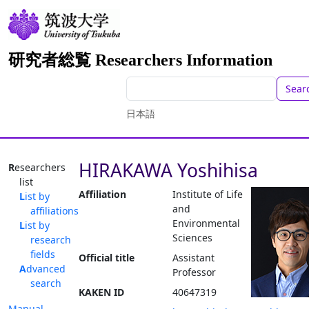
研究者総覧 Researchers Information
Sear
日本語
HIRAKAWA Yoshihisa
Researchers
list
Affiliation
Institute of Life
List by
and
affiliations
Environmental
List by
Sciences
research
fields
Official title
Assistant
Advanced
Professor
search
KAKEN ID
40647319
Manual