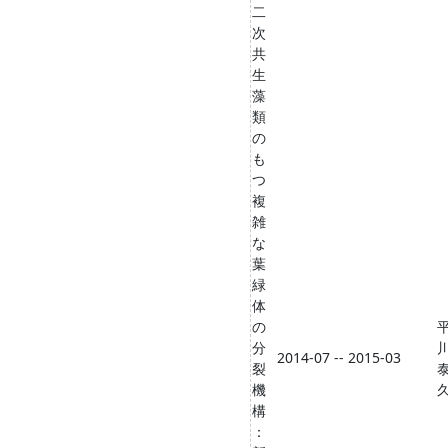
二
次
共
生
藻
類
の
も
つ
複
雑
な
葉
緑
体
の
分
2014-07 -- 2015-03
裂
機
構
：