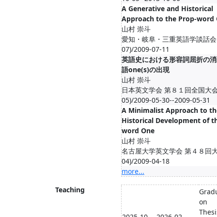
A Generative and Historical
Approach to the Prop-word
山村 崇斗
愛知・岐阜・三重英語学談話会 (2
07)/2009-07-11
英語史における形容詞屈折の消
語one(s)の出現
山村 崇斗
日本英文学会 第８１回全国大会 (
05)/2009-05-30--2009-05-31
A Minimalist Approach to th
Historical Development of t
word One
山村 崇斗
名古屋大学英文学会 第４８回大会 
04)/2009-04-18
more...
Teaching
Gradu
on
Thesi
2025-10 -- 2026-02