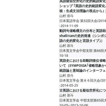
英語疑似空所化の史的統語変化
ショップ ｢英語の史的統語変化
核：生成文法理論の視点から｣ 
山村 崇斗
日本英語学会 第32回大会/2014-1
-2014-11-09
動詞句省略構文の分布と英語助
shall/canの史的発達（シンポ
語の史的変化と言語タイプ｣）
山村 崇斗
日本英文学会中部支部 第66回大会
10-18
英語史における助動詞後位省略
いて（SYMPOSIA｢省略現象
統語論と意味論のインターフェ
山村 崇斗
日本英文学会 第８６回大会/2014-
-2014-05-25
古英語における疑似空所化につ
山村 崇斗
日本英文学会 中部支部第65回大会
10-05--2013-10-06