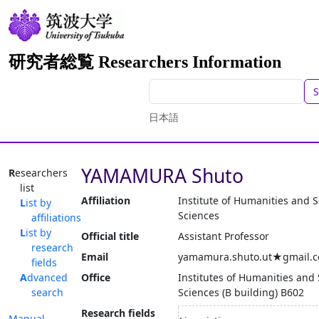
研究者総覧 Researchers Information
S
日本語
YAMAMURA Shuto
Researchers
list
Affiliation
Institute of Humanities and S
List by
Sciences
affiliations
List by
Official title
Assistant Professor
research
Email
yamamura.shuto.ut★gmail.
fields
Advanced
Office
Institutes of Humanities and 
search
Sciences (B building) B602
Research fields
Manual