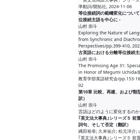
準動詞/開拓社, 2024-11-06
等位接続詞の範疇変化について 
位接続主語を中心に -
山村 崇斗
Exploring the Nature of Lan
from Synchronic and Diachro
Perspectives/pp.399-410, 202
古英語における分離等位接続主
山村 崇斗
The Promising Age 31: Specia
in Honor of Megumi Uchi
教育学部英語研究会/pp.153-162,
02
第10章 比較、再建、および類
訳）
山村 崇斗
言語はどのように変化するのか, 2
｢英文法大事典｣シリーズ５ 前
詞句、そして否定（翻訳）
縄田裕幸; 久米祐介; 松元洋介;
｢英文法大事典｣シリーズ５ 前