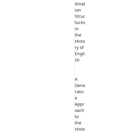
dinat
ion
Struc
tures
in
the
Histo
ry of
Engli
sh
A
Gene
rativ
e
Appr
oach
to
the
Histo