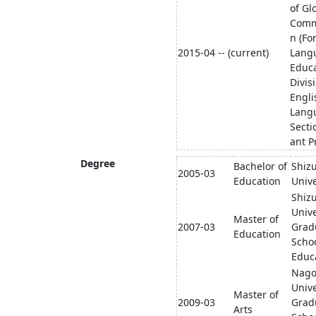
of Gl
Comm
n (Fo
2015-04 -- (current)
Lang
Educ
Divis
Engli
Lang
Secti
ant P
Degree
Bachelor of
Shiz
2005-03
Education
Unive
Shiz
Unive
Master of
2007-03
Grad
Education
Schoo
Educ
Nago
Unive
Master of
2009-03
Grad
Arts