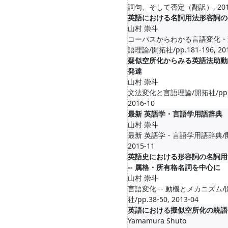
詞句、そして否定（翻訳）, 2018
英語における名詞用法形容詞の
山村 崇斗
コーパスからわかる言語変化・
語理論/開拓社/pp.181-196, 201
疑似空所化からみる英語法助動
発達
山村 崇斗
文法変化と言語理論/開拓社/pp.26
2016-10
最新 英語学・言語学用語辞典
山村 崇斗
最新 英語学・言語学用語辞典/
2015-11
英語史における形容詞の名詞用
-- 属格・所有格名詞を中心に
山村 崇斗
言語変化 -- 動機とメカニズム/
社/pp.38-50, 2013-04
英語における擬似空所化の統語
Yamamura Shuto