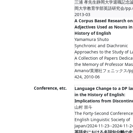
三浦 孝先生静岡大学退職記念論
岡大学教育学部英語研究会/pp.67
2013-03
A Corpus Based Research on
Adjectives Used as Nouns in
History of English
Yamamura Shuto
Synchronic and Diachronic
Approaches to the Study of 
A Collection of Papers Dedica
the Memory of Professor Mas
Amano/英潮社フェニックス/pp.
424, 2010-06
Conference, etc.
Language Change to a DP l
in the History of English:
Implications from Disconti
山村 崇斗
The Forty-Second Conference
English Linguistic Society of
Japan/2024-11-23--2024-11-2
英語史における名詞句分離の史