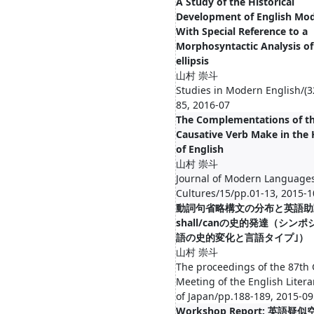
A Study of the Historical
Development of English Mod
With Special Reference to a
Morphosyntactic Analysis of
ellipsis
山村 崇斗
Studies in Modern English/(3
85, 2016-07
The Complementations of t
Causative Verb Make in the 
of English
山村 崇斗
Journal of Modern Language
Cultures/15/pp.01-13, 2015-1
動詞句省略構文の分布と英語助
shall/canの史的発達（シンポ
語の史的変化と言語タイプ｣）
山村 崇斗
The proceedings of the 87th
Meeting of the English Litera
of Japan/pp.188-189, 2015-09
Workshop Report: 英語