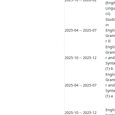
(Engl
Lingu
cs)
Studi
in
2025-04 -- 2025-07
Engli
Gra
r II
Engli
Gra
2025-10 -- 2025-12
r and
Synta
(1)-b
Engli
Gra
2025-04 -- 2025-07
r and
Synta
(1)-a
Engli
2025-10 -- 2025-12