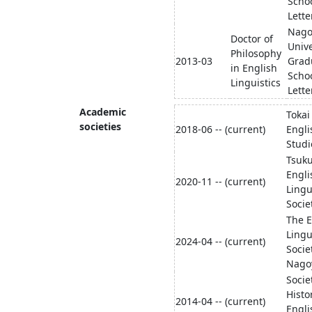
Schoo
Lette
Nago
Doctor of
Unive
Philosophy
2013-03
Grad
in English
Schoo
Linguistics
Lette
Academic
Tokai
societies
2018-06 -- (current)
Engli
Studi
Tsuk
Engli
2020-11 -- (current)
Lingu
Socie
The E
Lingu
2024-04 -- (current)
Socie
Nago
Socie
Histo
2014-04 -- (current)
Engli