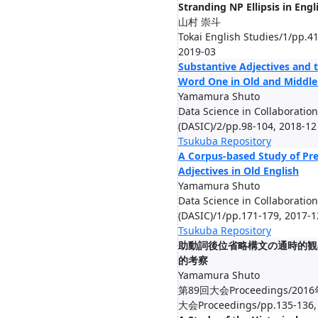
Stranding NP Ellipsis in Engl
山村 崇斗
Tokai English Studies/1/pp.41
2019-03
Substantive Adjectives and 
Word One in Old and Middle
Yamamura Shuto
Data Science in Collaboration
(DASIC)/2/pp.98-104, 2018-12
Tsukuba Repository
A Corpus-based Study of Pr
Adjectives in Old English
Yamamura Shuto
Data Science in Collaboration
(DASIC)/1/pp.171-179, 2017-1
Tsukuba Repository
助動詞後位省略構文の通時的観
的考察
Yamamura Shuto
第89回大会Proceedings/20
大会Proceedings/pp.135-136,