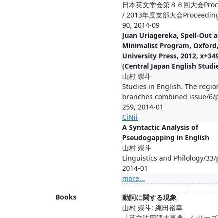
日本英文学会第８６回大会Procee
/ 2013年度支部大会Proceedings
90, 2014-09
Juan Uriagereka, Spell-Out 
Minimalist Program, Oxford
University Press, 2012, x+34
(Central Japan English Studi
山村 崇斗
Studies in English. The regio
branches combined issue/6/
259, 2014-01
CiNii
A Syntactic Analysis of
Pseudogapping in English
山村 崇斗
Linguistics and Philology/33/
2014-01
more...
Books
動詞に関する現象
山村 崇斗; 縄田裕幸
「英文法用語大事典」シリーズ