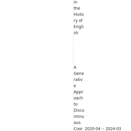
in
the
Histo
ry of
Engli
sh
A
Gene
rativ
e
Appr
oach
to
Disco
ntinu
ous
Coor
2020-04 -- 2024-03