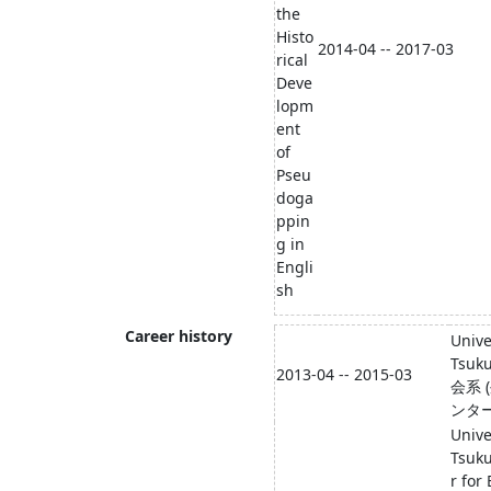
the
Histo
2014-04 -- 2017-03
rical
Deve
lopm
ent
of
Pseu
doga
ppin
g in
Engli
sh
Career history
Unive
Tsu
2013-04 -- 2015-03
会系 
ンター
Unive
Tsuk
r for