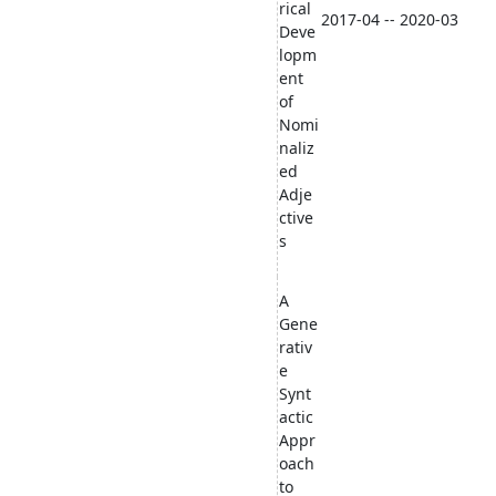
rical
2017-04 -- 2020-03
Deve
lopm
ent
of
Nomi
naliz
ed
Adje
ctive
s
A
Gene
rativ
e
Synt
actic
Appr
oach
to