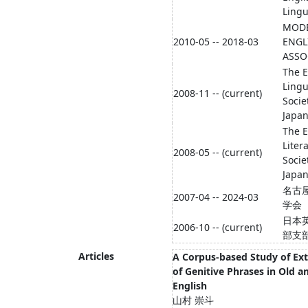
Lingu
MOD
2010-05 -- 2018-03
ENGL
ASSO
The E
Lingu
2008-11 -- (current)
Socie
Japa
The E
Liter
2008-05 -- (current)
Socie
Japa
名古
2007-04 -- 2024-03
学会
日本
2006-10 -- (current)
部支
Articles
A Corpus-based Study of Ext
of Genitive Phrases in Old a
English
山村 崇斗