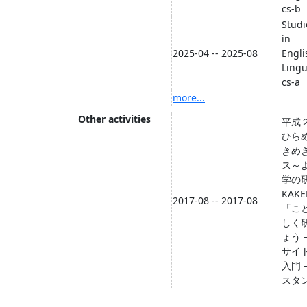
cs-b
Studi
in
2025-04 -- 2025-08
Engli
Lingu
cs-a
more...
Other activities
平成
ひら
きめ
ス～
学の
KAK
2017-08 -- 2017-08
「こ
しく
ょう 
サイ
入門
スタ