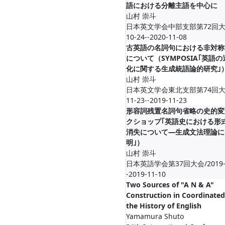
語における分離主語を中心に
山村 崇斗
日本英文学会中部支部第72回大会/
10-24--2020-11-08
古英語の名詞句における非対称
について（SYMPOSIA｢英語
化に関する生成統語論的研究｣
山村 崇斗
日本英文学会東北支部第74回大会/
11-23--2019-11-23
形容詞残置名詞句省略の史的変
クショップ｢英語史における形
消失について―生成文法理論に
明｣）
山村 崇斗
日本英語学会第37回大会/2019-1
-2019-11-10
Two Sources of "A N & A"
Construction in Coordinated
the History of English
Yamamura Shuto