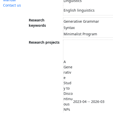
Linguistics
Contact us
English linguistics
Research
Generative Grammar
keywords
Syntax
Minimalist Program
Research projects
A
Gene
rativ
e
Stud
y to
Disco
ntinu
2023-04 -- 2026-03
ous
NPs