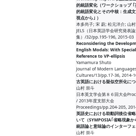
的統語変化（ワークショップ ｢
的統語変化とその中核：生成文
視点から｣ ）
本多尚子; 宋 蔚; 松元洋介; 山村
JELS（日本英語学会研究発表論
集）/32/pp.195-196, 2015-03
Reconsidering the Developm
English Modals: With Special
Reference to VP-ellipsis
Yamamura Shuto
Journal of Modern Language
Cultures/13/pp.17-36, 2014-1
古英語における疑似空所化につ
山村 崇斗
日本英文学会第８６回大会Procee
/ 2013年度支部大会
Proceedings/pp.204-205, 201
英語史における助動詞後位省略
いて（SYMPOSIA｢省略現象
統語論と意味論のインターフェ
山村 崇斗