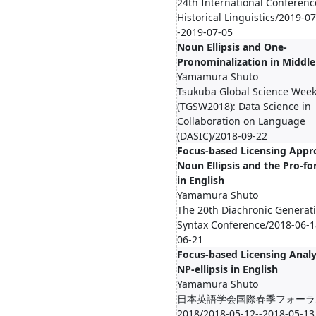
24th International Conferenc
Historical Linguistics/2019-07
-2019-07-05
Noun Ellipsis and One-
Pronominalization in Middle
Yamamura Shuto
Tsukuba Global Science Wee
(TGSW2018): Data Science in
Collaboration on Language
(DASIC)/2018-09-22
Focus-based Licensing Appr
Noun Ellipsis and the Pro-f
in English
Yamamura Shuto
The 20th Diachronic Generat
Syntax Conference/2018-06-1
06-21
Focus-based Licensing Analy
NP-ellipsis in English
Yamamura Shuto
日本英語学会国際春季フォーラ
2018/2018-05-12--2018-05-13