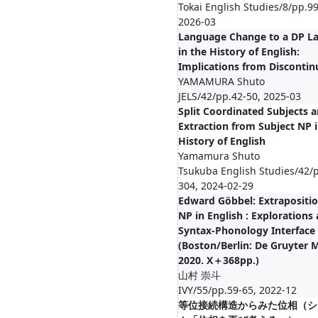
Tokai English Studies/8/pp.9
2026-03
Language Change to a DP L
in the History of English:
Implications from Disconti
YAMAMURA Shuto
JELS/42/pp.42-50, 2025-03
Split Coordinated Subjects 
Extraction from Subject NP i
History of English
Yamamura Shuto
Tsukuba English Studies/42/
304, 2024-02-29
Edward Göbbel: Extrapositi
NP in English : Explorations 
Syntax-Phonology Interface
(Boston/Berlin: De Gruyter 
2020. X＋368pp.)
山村 崇斗
IVY/55/pp.59-65, 2022-12
等位接続構造からみた位相（シ