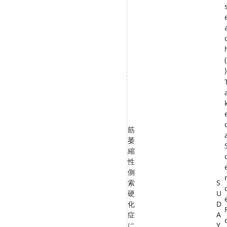
)
筋
萎
縮
性
側
索
S
硬
U
化
D
症
A
に
Y