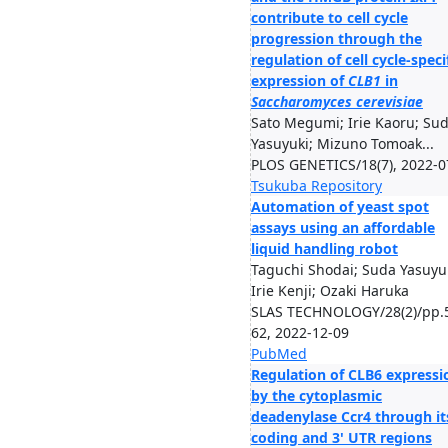
contribute to cell cycle
progression through the
regulation of cell cycle-speci
expression of
CLB1
in
Saccharomyces cerevisiae
Sato Megumi; Irie Kaoru; Su
Yasuyuki; Mizuno Tomoak...
PLOS GENETICS/18(7), 2022-0
Tsukuba Repository
Automation of yeast spot
assays using an affordable
liquid handling robot
Taguchi Shodai; Suda Yasuyuk
Irie Kenji; Ozaki Haruka
SLAS TECHNOLOGY/28(2)/pp.
62, 2022-12-09
PubMed
Regulation of CLB6 expressi
by the cytoplasmic
deadenylase Ccr4 through it
coding and 3' UTR regions