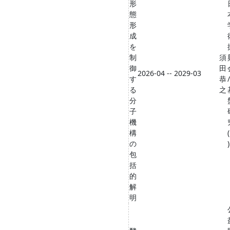
形
態
形
成
を
制
須
御
田
2026-04 -- 2029-03
す
恭
/
る
之
分
子
機
構
の
)
包
括
的
解
明