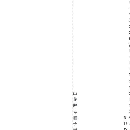
出
芽
酵
母
胞
S
子
U
形
D