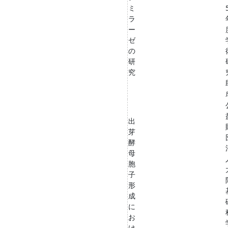
ミ
ラ
ー
ゼ
の
研
究
出
芽
酵
母
胞
子
形
成
に
お
け