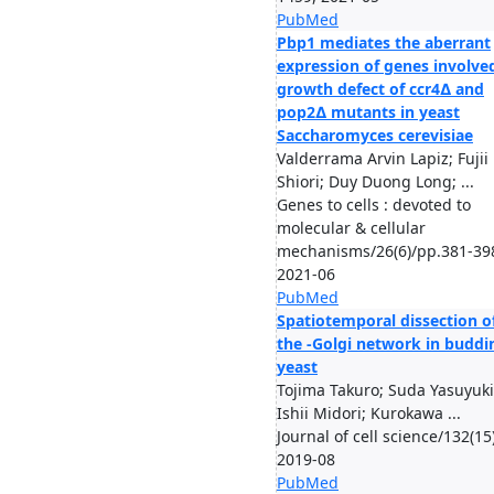
PubMed
Pbp1 mediates the aberrant
expression of genes involved
growth defect of ccr4∆ and
pop2∆ mutants in yeast
Saccharomyces cerevisiae
Valderrama Arvin Lapiz; Fujii
Shiori; Duy Duong Long; ...
Genes to cells : devoted to
molecular & cellular
mechanisms/26(6)/pp.381-39
2021-06
PubMed
Spatiotemporal dissection o
the -Golgi network in buddi
yeast
Tojima Takuro; Suda Yasuyuki
Ishii Midori; Kurokawa ...
Journal of cell science/132(15)
2019-08
PubMed