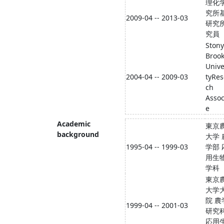
理化
究所
2009-04 -- 2013-03
研究
究員
Stony
Broo
Unive
2004-04 -- 2009-03
tyRes
ch
Assoc
e
Academic
東京
background
大学 
1995-04 -- 1999-03
学部 
用生
学科
東京
大学
院 農
1999-04 -- 2001-03
研究
応用