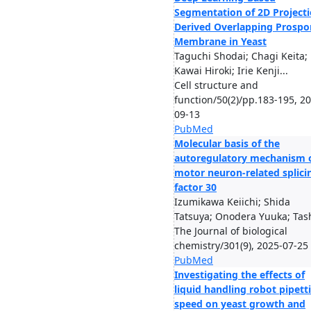
Segmentation of 2D Projecti
Derived Overlapping Prospo
Membrane in Yeast
Taguchi Shodai; Chagi Keita;
Kawai Hiroki; Irie Kenji...
Cell structure and
function/50(2)/pp.183-195, 2
09-13
PubMed
Molecular basis of the
autoregulatory mechanism 
motor neuron-related splici
factor 30
Izumikawa Keiichi; Shida
Tatsuya; Onodera Yuuka; Tash
The Journal of biological
chemistry/301(9), 2025-07-25
PubMed
Investigating the effects of
liquid handling robot pipett
speed on yeast growth and