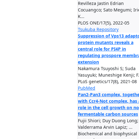
Revilleza Jastin Edrian
Cocuangco; Sato Megumi; Iri
K...
PLOS ONE/17(5), 2022-05
Tsukuba Repository
Suppression of Vps13 adapt
protein mutants reveals a
central role for PI4P in
regulating prospore membr
extension
Nakamura Tsuyoshi S; Suda
Yasuyuki; Muneshige Kenji; F.
PLoS genetics/17(8), 2021-08
PubMed
Pan2-Pan3 complex, togeth
with Ccr4-Not complex, has 
role in the cell growth on n
fermentable carbon sources
Fujii Shiori; Duy Duong Long;
Valderrama Arvin Lapiz; ...
Biochemical and biophysical