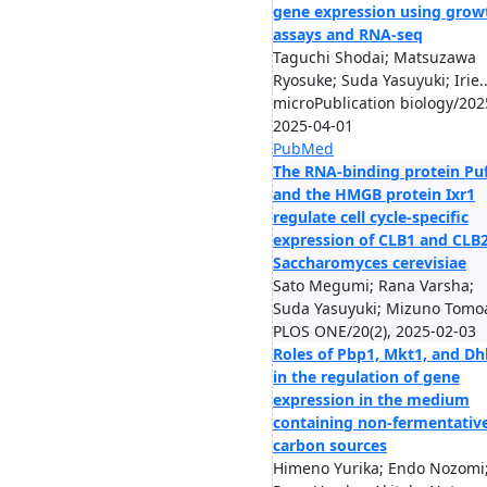
gene expression using grow
assays and RNA-seq
Taguchi Shodai; Matsuzawa
Ryosuke; Suda Yasuyuki; Irie..
microPublication biology/202
2025-04-01
PubMed
The RNA-binding protein Pu
and the HMGB protein Ixr1
regulate cell cycle-specific
expression of CLB1 and CLB2
Saccharomyces cerevisiae
Sato Megumi; Rana Varsha;
Suda Yasuyuki; Mizuno Tomoa
PLOS ONE/20(2), 2025-02-03
Roles of Pbp1, Mkt1, and D
in the regulation of gene
expression in the medium
containing non-fermentativ
carbon sources
Himeno Yurika; Endo Nozomi