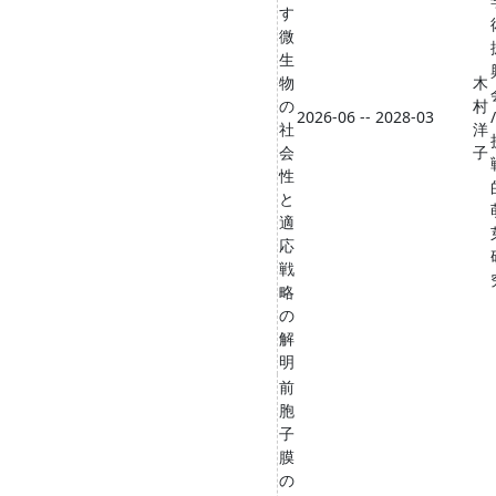
す
微
生
物
木
の
村
2026-06 -- 2028-03
/
社
洋
会
子
性
と
適
応
戦
略
の
解
明
前
胞
子
膜
の