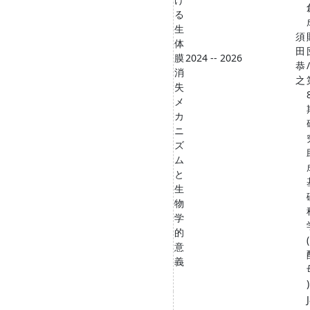
る
生
須
体
田
膜
2024 -- 2026
恭
/
消
之
失
メ
カ
ニ
ズ
ム
と
生
物
学
的
(
意
義
)