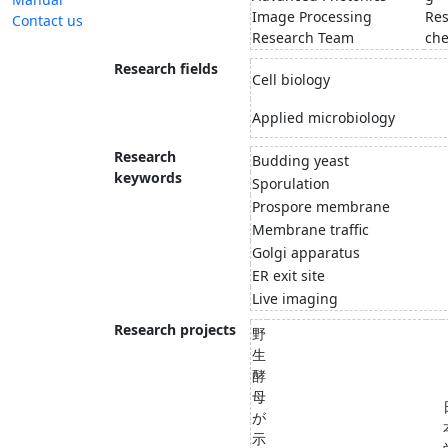
Image Processing
Res
Contact us
Research Team
che
Research fields
Cell biology
Applied microbiology
Research
Budding yeast
keywords
Sporulation
Prospore membrane
Membrane traffic
Golgi apparatus
ER exit site
Live imaging
Research projects
野
生
酵
母
が
示