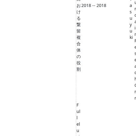
お
2018 -- 2018
a
け
s
る
u
繋
y
留
u
複
ki
合
体
の
役
割
F
ul
l
el
u