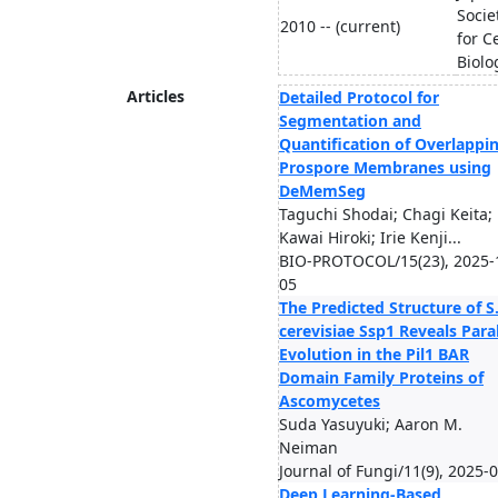
Socie
2010 -- (current)
for Ce
Biolo
Articles
Detailed Protocol for
Segmentation and
Quantification of Overlappi
Prospore Membranes using
DeMemSeg
Taguchi Shodai; Chagi Keita;
Kawai Hiroki; Irie Kenji...
BIO-PROTOCOL/15(23), 2025-
05
The Predicted Structure of S
cerevisiae Ssp1 Reveals Paral
Evolution in the Pil1 BAR
Domain Family Proteins of
Ascomycetes
Suda Yasuyuki; Aaron M.
Neiman
Journal of Fungi/11(9), 2025-
Deep Learning-Based