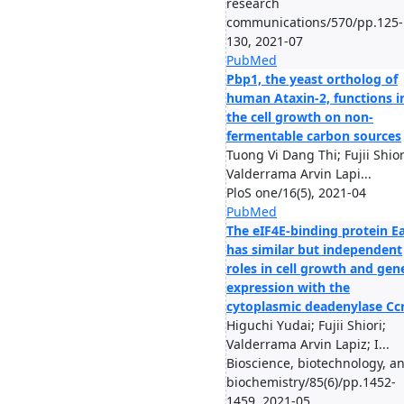
research
communications/570/pp.125-
130, 2021-07
PubMed
Pbp1, the yeast ortholog of
human Ataxin-2, functions i
the cell growth on non-
fermentable carbon sources
Tuong Vi Dang Thi; Fujii Shior
Valderrama Arvin Lapi...
PloS one/16(5), 2021-04
PubMed
The eIF4E-binding protein E
has similar but independent
roles in cell growth and gen
expression with the
cytoplasmic deadenylase Cc
Higuchi Yudai; Fujii Shiori;
Valderrama Arvin Lapiz; I...
Bioscience, biotechnology, a
biochemistry/85(6)/pp.1452-
1459, 2021-05