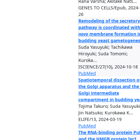
Rana Varsha; Akitake Nats...
GENES TO CELLS/Epub, 2024-
26
Remodeling of the secretory
pathway is coordinated wit
novo
membrane formation i
budding yeast gametogenes
Suda Yasuyuki; Tachikawa
Hiroyuki; Suda Tomomi;
Kuroka...
ISCIENCE/27(10), 2024-10-18
PubMed
Spatiotemporal dissection o
the Golgi apparatus and the
Golgi intermediate
compartment in budding ye
Tojima Takuro; Suda Yasuyuki
Jin Natsuko; Kurokawa K...
ELIFE/13, 2024-03-19
PubMed
The RNA-binding protein Pu
and the HMGB protein Ixr1