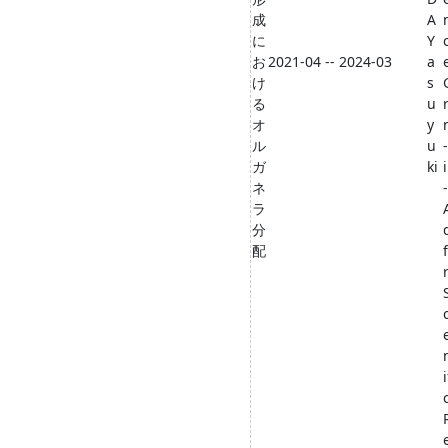
成
A
に
Y
お
2021-04 -- 2024-03
a
け
s
る
u
オ
y
ル
u
-
ガ
ki
ネ
-
ラ
分
配
i