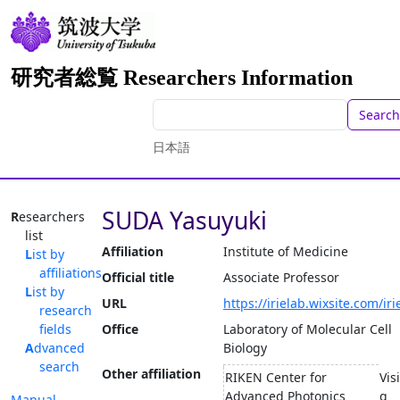
研究者総覧 Researchers Information
Search
日本語
SUDA Yasuyuki
Researchers
list
Affiliation
Institute of Medicine
List by
affiliations
Official title
Associate Professor
List by
URL
https://irielab.wixsite.com/iri
research
fields
Office
Laboratory of Molecular Cell
Advanced
Biology
search
Other affiliation
RIKEN Center for
Vis
Advanced Photonics
g
Manual