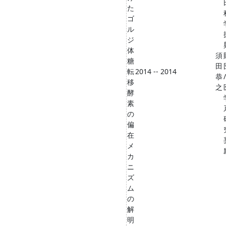
た
ゴ
ル
ジ
体
須
糖
田
転
2014 -- 2014
恭
/
移
之
酵
素
の
偏
在
メ
カ
ニ
ズ
ム
の
解
明