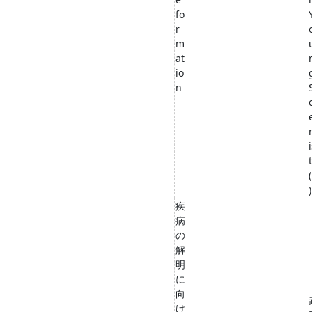
fo
r
m
at
io
n
)
疾
病
の
解
明
に
向
け