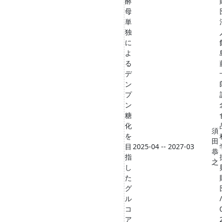
酵
母
単
独
に
よ
る
デ
ン
プ
ン
糖
化
須
を
田
目
2025-04 -- 2027-03
恭
指
之
し
た
グ
ル
コ
ア