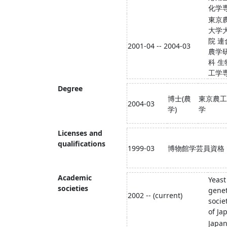
化学
東京
大学
院 連
2001-04 -- 2004-03
農学
科 生
工学
Degree
博士(農
東京農工
2004-03
学)
学
Licenses and
qualifications
1999-03
博物館学芸員資格
Academic
Yeast
societies
genet
2002 -- (current)
socie
of Ja
Japa