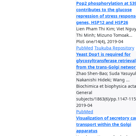
Pop2 phosphorylation at S3
contributes to the glucose
repression of stress respons
genes, HSP12 and HSP26
Lien Pham Thi Kim; Viet Ngu
Thi Minh; Mizuno Tomoak...
PloS one/14(4), 2019-04
PubMed
Tsukuba Repository
Yeast Dop1 is required for
glycosyltransferase retrieval
from the trans-Golgi netwo
Zhao Shen-Bao; Suda Yasuyuk
Nakanishi Hideki; Wang ...
Biochimica et biophysica acta
General
subjects/1863(6)/pp.1147-115
2019-04
PubMed
Visualization of secretory c
transport within the Golgi
apparatus