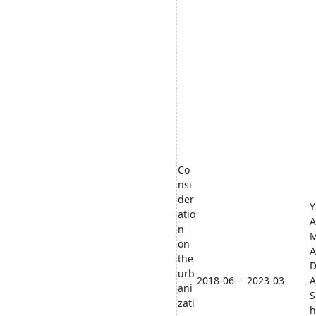
Co
nsi
der
Y
atio
A
n
on
A
the
urb
2018-06 -- 2023-03
A
ani
S
zati
h