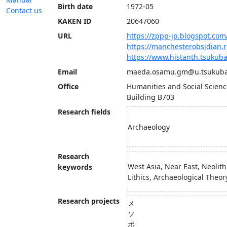
Birth date
1972-05
Contact us
KAKEN ID
20647060
URL
https://zppp-jp.blogspot.com
https://manchesterobsidian.r
https://www.histanth.tsukuba
Email
maeda.osamu.gm@u.tsukuba.
Office
Humanities and Social Scienc
Building B703
Research fields
Archaeology
Research
West Asia, Near East, Neolith
keywords
Lithics, Archaeological Theor
Research projects
メ
ソ
ポ