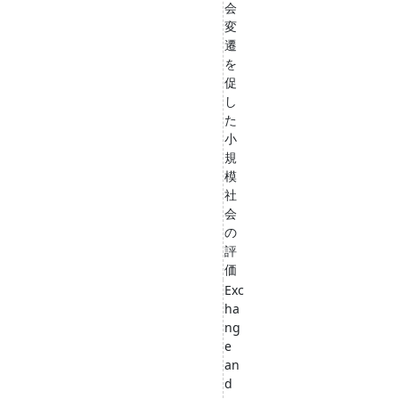
会
変
遷
を
促
し
た
小
規
模
社
会
の
評
価
Exc
ha
ng
e
an
d