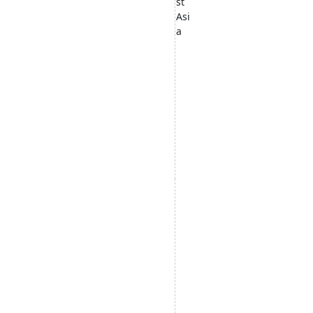
st
Asi
a