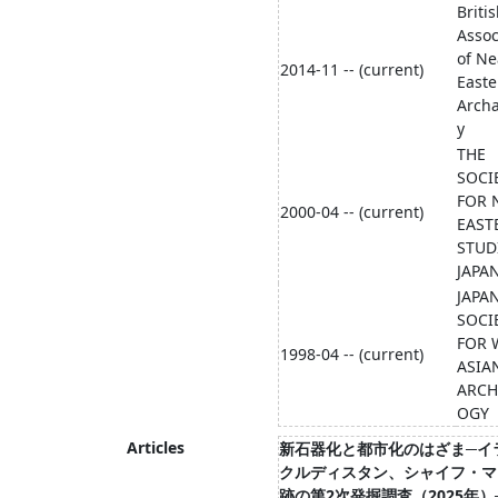
Briti
Assoc
of Ne
2014-11 -- (current)
Easte
Arch
y
THE
SOCI
FOR 
2000-04 -- (current)
EAST
STUD
JAPA
JAPA
SOCI
FOR 
1998-04 -- (current)
ASIA
ARCH
OGY
Articles
新石器化と都市化のはざま─イ
クルディスタン、シャイフ・マ
跡の第2次発掘調査（2025年