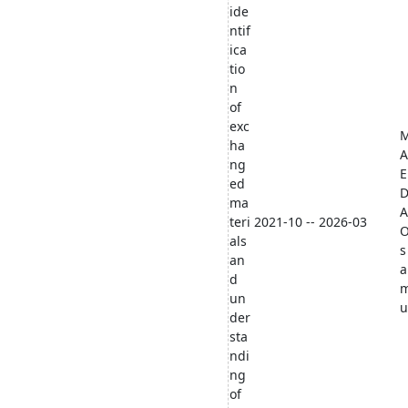
ide
ntif
ica
tio
n
of
exc
ha
A
ng
E
ed
ma
A
teri
2021-10 -- 2026-03
als
s
an
a
d
un
u
der
sta
ndi
ng
of