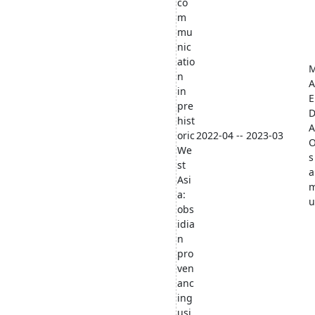
co
m
mu
nic
atio
n
A
in
E
pre
hist
A
oric
2022-04 -- 2023-03
We
s
st
a
Asi
a:
u
obs
idia
n
pro
ven
anc
ing
usi