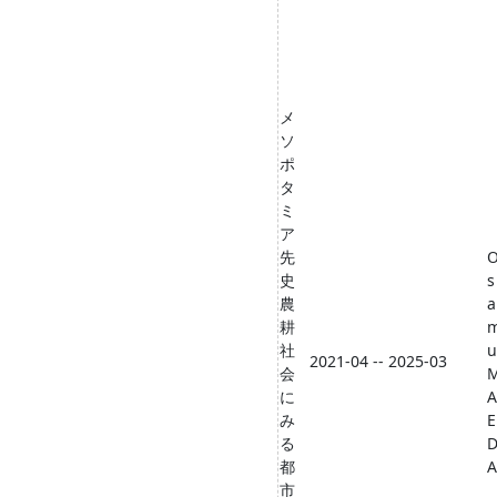
メ
ソ
ポ
タ
ミ
ア
先
史
s
農
a
耕
社
u
2021-04 -- 2025-03
会
に
A
み
E
る
都
A
市