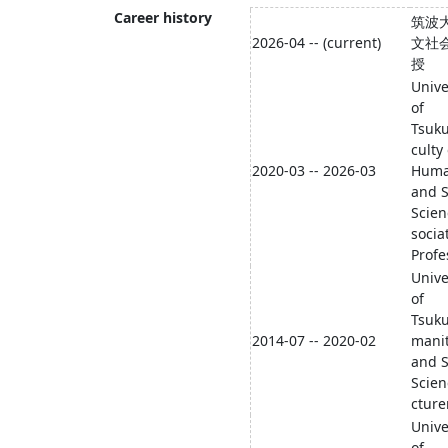
Career history
筑波
2026-04 -- (current)
文社
授
Unive
of
Tsuk
culty 
2020-03 -- 2026-03
Huma
and S
Scien
socia
Profe
Unive
of
Tsuk
2014-07 -- 2020-02
manit
and S
Scien
cture
Unive
of