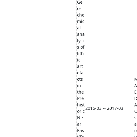
Ge
o-
che
mic
al
ana
lysi
s of
lith
ic
art
efa
cts
in
A
the
E
Pre
hist
A
2016-03 -- 2017-03
oric
Ne
s
ar
a
Eas
t(Fo
u