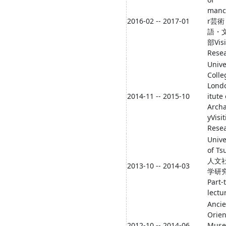
manc
2016-02 -- 2017-01
r芸
語・
部Visi
Rese
Unive
Colle
Lond
2014-11 -- 2015-10
itute 
Arch
yVisi
Rese
Unive
of Ts
人文
2013-10 -- 2014-03
学研
Part-
lectu
Ancie
Orien
2012-10 -- 2014-06
Mus