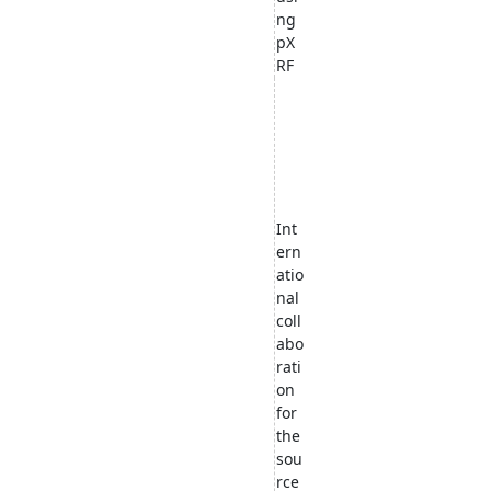
ng
pX
RF
Int
ern
atio
nal
coll
abo
rati
on
for
the
sou
rce