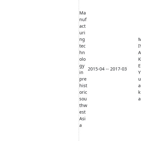
Ma
nuf
act
uri
ng
tec
I
hn
A
olo
K
gy
E
2015-04 -- 2017-03
in
Y
pre
u
hist
a
oric
k
sou
a
thw
est
Asi
a