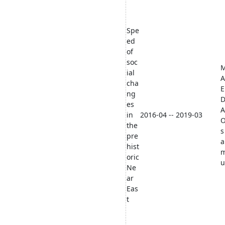
Spe
ed
of
soc
ial
A
cha
E
ng
es
A
in
2016-04 -- 2019-03
the
s
pre
a
hist
oric
u
Ne
ar
Eas
t