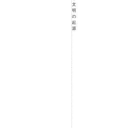
文
明
の
起
源