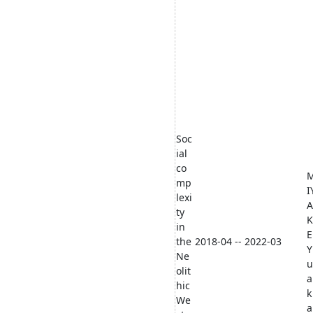
Soc
ial
co
mp
I
lexi
A
ty
K
in
E
the
2018-04 -- 2022-03
Y
Ne
u
olit
a
hic
k
We
a