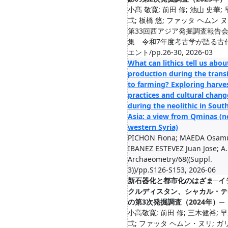
小髙 敬寛; 前田 修; 池山 史華; 
弌; 板橋 悠; ファッタ ヘムン 
第33回西アジア発掘調査報告
集 令和7年度考古学が語る古
エント/pp.26-30, 2026-03
What can lithics tell us abou
production during the trans
to farming? Exploring harve
practices and cultural chang
during the neolithic in Sout
Asia: a view from Qminas (n
western Syria)
PICHON Fiona; MAEDA Osam
IBANEZ ESTEVEZ Juan Jose; A.
Archaeometry/68((Suppl.
3))/pp.S126-S153, 2026-06
新石器化と都市化のはざま─イ
クルディスタン、シャカル・テ
の第3次発掘調査（2024年）─
小高敬寛; 前田 修; 三木健裕; 
弌; ファッタ ヘムン・ヌリ; ガ