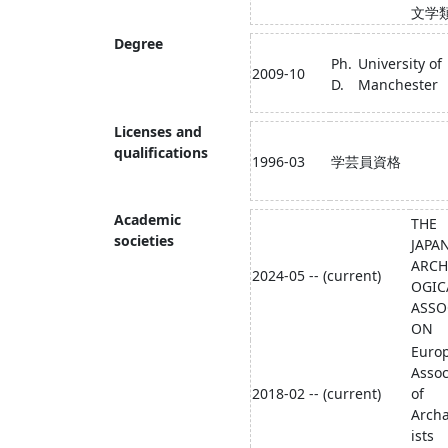
文学
Degree
Ph.
University of
2009-10
D.
Manchester
Licenses and
qualifications
1996-03
学芸員資格
Academic
THE
societies
JAPA
ARCH
2024-05 -- (current)
OGIC
ASSO
ON
Euro
Assoc
2018-02 -- (current)
of
Arch
ists