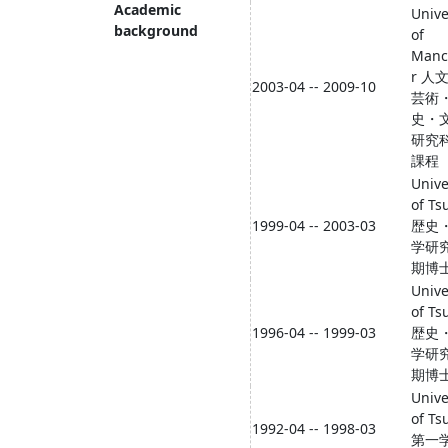
Academic
Unive
background
of
Manc
r 人
2003-04 -- 2009-10
芸術
史・
研究
課程
Unive
of Ts
1999-04 -- 2003-03
歴史
学研
期博
Unive
of Ts
1996-04 -- 1999-03
歴史
学研
期博
Unive
of Ts
1992-04 -- 1998-03
第一学