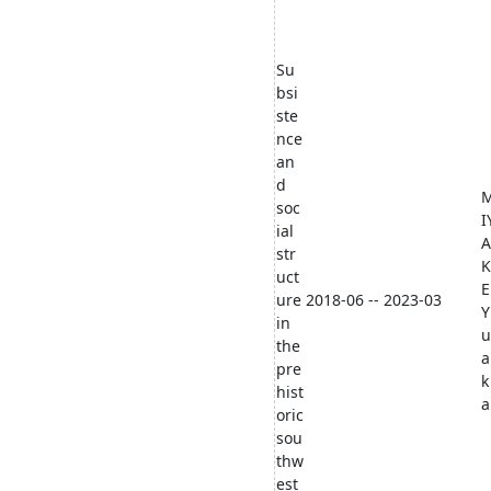
Su
bsi
ste
nce
an
d
soc
I
ial
A
str
K
uct
E
ure
2018-06 -- 2023-03
Y
in
u
the
a
pre
k
hist
a
oric
sou
thw
est