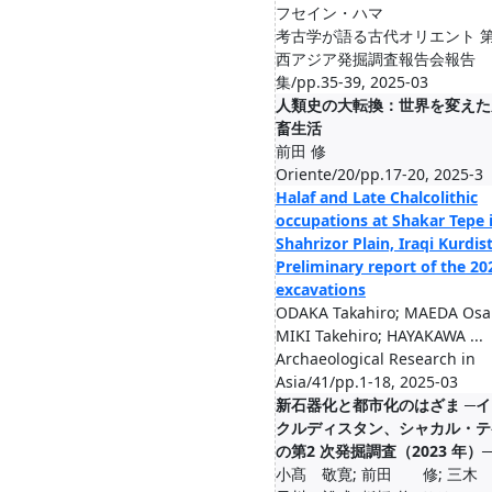
フセイン・ハマ
考古学が語る古代オリエント 第
西アジア発掘調査報告会報告
集/pp.35-39, 2025-03
人類史の大転換：世界を変えた
畜生活
前田 修
Oriente/20/pp.17-20, 2025-3
Halaf and Late Chalcolithic
occupations at Shakar Tepe 
Shahrizor Plain, Iraqi Kurdis
Preliminary report of the 20
excavations
ODAKA Takahiro; MAEDA Os
MIKI Takehiro; HAYAKAWA ...
Archaeological Research in
Asia/41/pp.1-18, 2025-03
新石器化と都市化のはざま ─
クルディスタン、シャカル・テ
の第2 次発掘調査（2023 年）
小髙 敬寛; 前田 修; 三木 