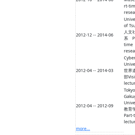
rt-ti
resea
Unive
of Ts
人文
2012-12 -- 2014-06
系 Pa
time
resea
Cybe
Unive
2012-04 -- 2014-03
世界
部Visi
lectu
Tokyo
Gaku
Unive
2012-04 -- 2012-09
教育
Part-
lectu
more...