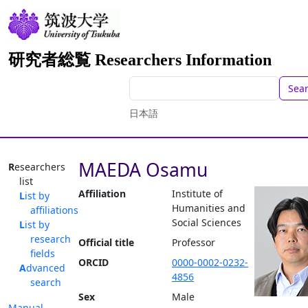
研究者総覧 Researchers Information
Sea
日本語
MAEDA Osamu
Researchers
list
Affiliation
Institute of
List by
Humanities and
affiliations
Social Sciences
List by
research
Official title
Professor
fields
ORCID
0000-0002-0232-
Advanced
4856
search
Sex
Male
Manual