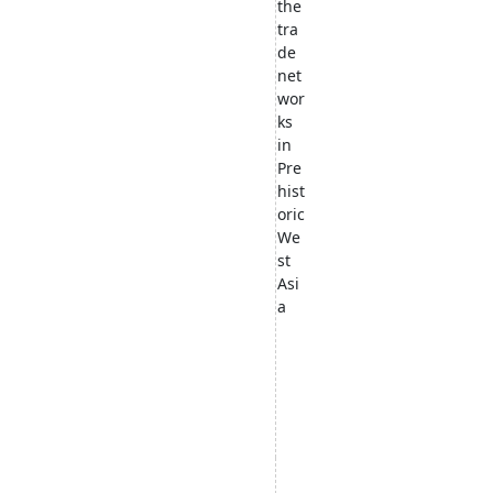
the
tra
de
net
wor
ks
in
Pre
hist
oric
We
st
Asi
a