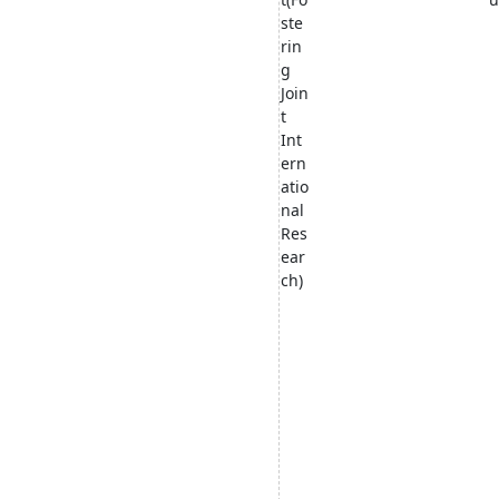
ste
rin
g
Join
t
Int
ern
atio
nal
Res
ear
ch)