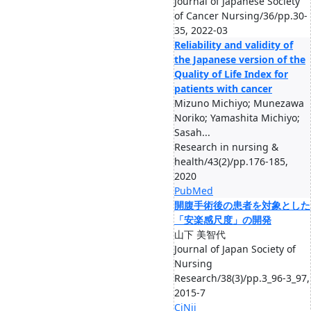
Journal of Japanese Society
of Cancer Nursing/36/pp.30-
35, 2022-03
Reliability and validity of
the Japanese version of the
Quality of Life Index for
patients with cancer
Mizuno Michiyo; Munezawa
Noriko; Yamashita Michiyo;
Sasah...
Research in nursing &
health/43(2)/pp.176-185,
2020
PubMed
開腹手術後の患者を対象とした
「安楽感尺度」の開発
山下 美智代
Journal of Japan Society of
Nursing
Research/38(3)/pp.3_96-3_97,
2015-7
CiNii