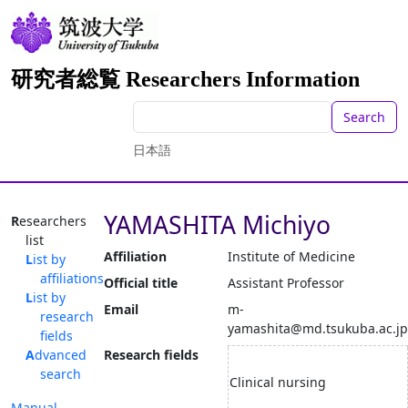
研究者総覧 Researchers Information
Search
日本語
YAMASHITA Michiyo
Researchers
list
Affiliation
Institute of Medicine
List by
affiliations
Official title
Assistant Professor
List by
Email
m-
research
yamashita@md.tsukuba.ac.jp
fields
Advanced
Research fields
search
Clinical nursing
Manual