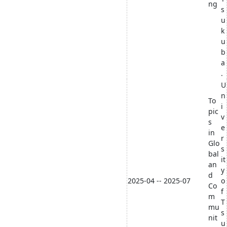
ng
s
u
k
u
b
a
.
U
n
To
i
pic
v
s
e
in
r
Glo
s
bal
it
an
y
d
2025-04 -- 2025-07
o
Co
f
m
T
mu
s
nit
u