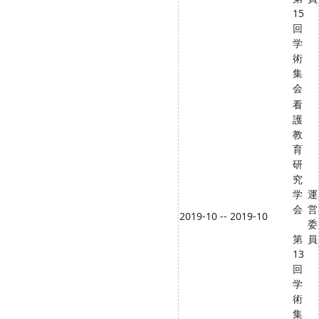
15
回
学
術
集
会
看
護
教
育
研
究
学
運
会
営
2019-10 -- 2019-10
委
第
員
13
回
学
術
集