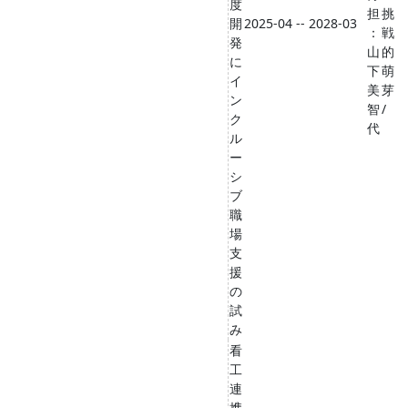
度
担
挑
開
2025-04 -- 2028-03
：
戦
発
山
的
に
下
萌
イ
美
芽
ン
智
/
ク
代
ル
ー
シ
ブ
職
場
支
援
の
試
み
看
工
連
携