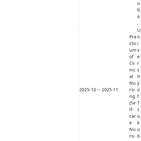
u
b
a
.
U
Pra
n
ctic
i
um
v
of
e
Cli
r
nic
s
al
it
Nu
y
2025-10 -- 2025-11
rsi
o
ng
f
(Se
T
lf-
s
car
u
e
k
Nu
u
rsi
b