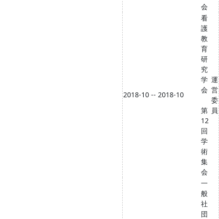
会
看
護
教
育
研
究
学
運
会
営
2018-10 -- 2018-10
委
第
員
12
回
学
術
集
会
一
般
社
団