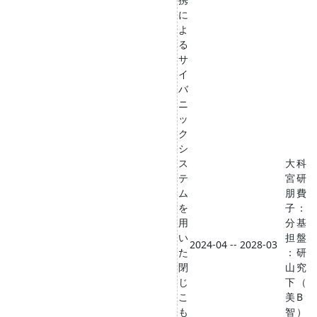
に
よ
る
サ
イ
バ
ニ
ッ
ク
シ
ス
大
科
テ
宮
研
ム
朋
費
を
子
：
用
分
基
い
担
盤
2024-04 -- 2028-03
た
：
研
閉
山
究
じ
下
（
こ
美
B
も
智
）