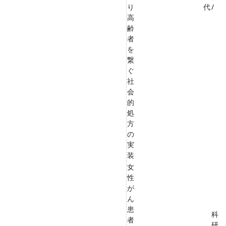
り
代
/
高
齢
者
を
繋
ぐ
社
会
的
処
方
の
実
装
女
性
が
ん
患
科
者
研