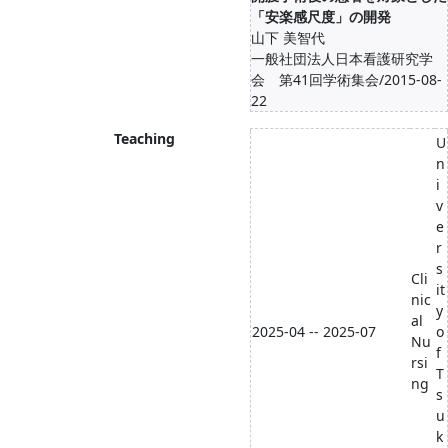
「安楽感尺度」の開発
山下 美智代
一般社団法人日本看護研究学
会 第41回学術集会/2015-08-
22
Teaching
U
n
i
v
e
r
s
Cli
it
nic
y
al
2025-04 -- 2025-07
o
Nu
f
rsi
T
ng
s
u
k