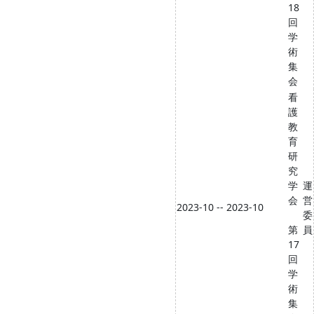
18
回
学
術
集
会
看
護
教
育
研
究
学
運
会
営
2023-10 -- 2023-10
委
第
員
17
回
学
術
集