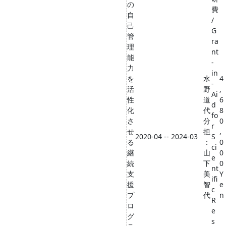
の
費
自
/
己
G
管
ra
理
nt
能
-
力
in
を
水
4
-
活
野
,
Ai
性
道
6
d
化
代
8
fo
さ
分
0
r
せ
担
,
2020-04 -- 2024-03
S
る
：
0
ci
継
山
0
e
続
下
0
nt
支
美
Y
ifi
援
智
e
c
プ
代
n
R
ロ
e
グ
s