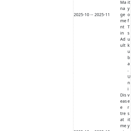
Ma
it
na
y
2025-10 -- 2025-11
ge
o
me
f
nt
T
in
s
Ad
u
ult
k
u
b
a
.
U
n
i
Dis
v
eas
e
e
r
tre
s
at
it
me
y