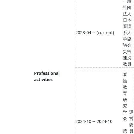
一般
社団
法人
日本
看護
2023-04 -- (current)
系大
学協
議会
災害
連携
教員
Professional
看
activities
護
教
育
研
究
学
運
会
営
2024-10 -- 2024-10
委
第
員