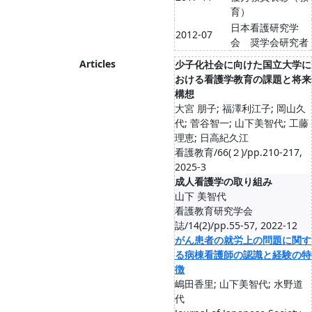
育）
日本看護研究学
2012-07
会 奨学会研究者
Articles
少子化社会に向けた国立大学に
おける看護学教育の課題と将来
構想
大宮 朋子; 福澤利江子; 岡山久
代; 菅谷智一; 山下美智代; 工藤
理恵; 日高紀久江
看護教育/66(２)/pp.210-217,
2025-3
成人看護学の取り組み
山下 美智代
看護教育研究学会
誌/14(2)/pp.55-57, 2022-12
がん患者の就労上の問題に関す
る病棟看護師の認識と経験の特
徴
嶋田香里; 山下美智代; 水野道
代