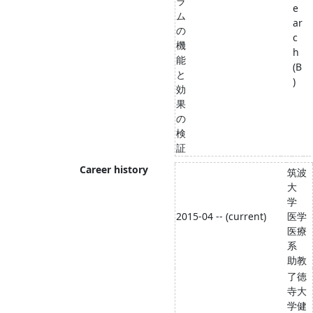
ラ
e
ム
ar
の
c
機
h
能
(B
と
)
効
果
の
検
証
Career history
筑波
大
学
2015-04 -- (current)
医学
医療
系
助教
了徳
寺大
学健