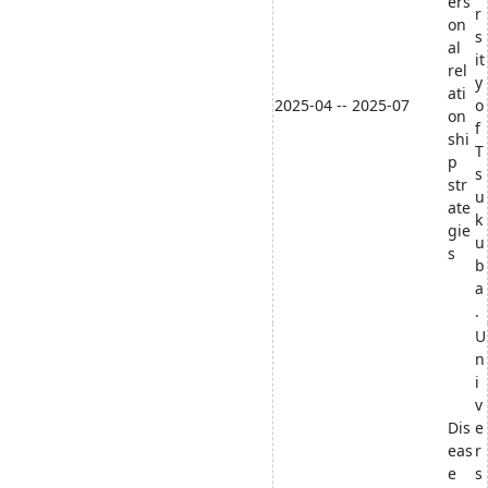
ers
r
on
s
al
it
rel
y
ati
2025-04 -- 2025-07
o
on
f
shi
T
p
s
str
u
ate
k
gie
u
s
b
a
.
U
n
i
v
Dis
e
eas
r
e
s