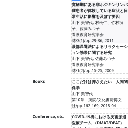
寛解期にある非ホジキンリンパ
腫患者が体験している症状と日
常生活に影響を及ぼす要因
山下 美智代; 村松仁、竹村禎
子、佐藤みつ子
看護教育研究学会
誌/3(1)/pp.29-36, 2011
眼部温罨法によるリラクセーシ
ョン効果に関する研究
山下 美智代; 佐藤みつ子
看護教育研究学会
誌/1(2)/pp.15-25, 2009
Books
ここだけは押さえたい 人間関
係学
山下 美智代
第10章 病院/文化書房博文
社/pp.162-169, 2018-04
Conference, etc.
COVID-19禍における災害派遣
医療チーム （DMAT/DPAT）