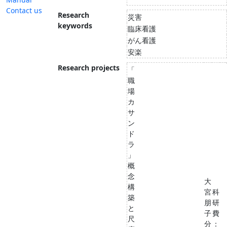
Contact us
Research
災害
keywords
臨床看護
がん看護
安楽
Research projects
「
職
場
カ
サ
ン
ド
ラ
」
概
念
大
構
宮
科
築
朋
研
と
子
費
尺
分
：