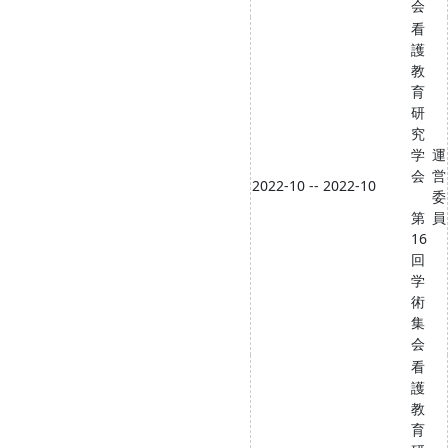
会
看
護
教
育
研
究
学
運
会
営
2022-10 -- 2022-10
委
第
員
16
回
学
術
集
会
看
護
教
育