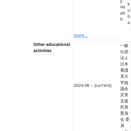
y
k
He
u
alt
b
h
a
.
more...
Other educational
一般
activities
社団
法人
日本
看護
系大
学協
2024-08 -- (current)
議会
災害
支援
対策
委員
会 委
員