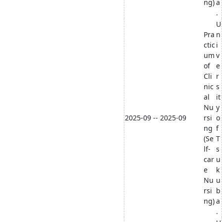
ng)
a
.
U
Pra
n
ctic
i
um
v
of
e
Cli
r
nic
s
al
it
Nu
y
2025-09 -- 2025-09
rsi
o
ng
f
(Se
T
lf-
s
car
u
e
k
Nu
u
rsi
b
ng)
a
.