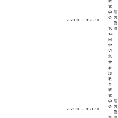
研
究
学
運
会
営
2020-10 -- 2020-10
委
第
員
14
回
学
術
集
会
看
護
教
育
研
究
学
運
会
営
2021-10 -- 2021-10
委
第
員