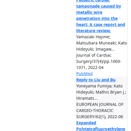
tamponade caused by
metallic wire
penetration into the
heart: A case report and
literature review.
Yamazaki Hajime;
Matsubara Muneaki; Kato
Hideyuki; Imagaw...
Journal of Cardiac
Surgery/37(4)/pp.1069-
1071, 2022-04
PubMed
Reply to Liu and Bu
Yoneyama Fumiya; Kato
Hideyuki; Mathis Bryan J.;
Hiramats...
EUROPEAN JOURNAL OF
CARDIO-THORACIC
SURGERY/62(1), 2022-06
Expanded
Polytetrafluoroethylene