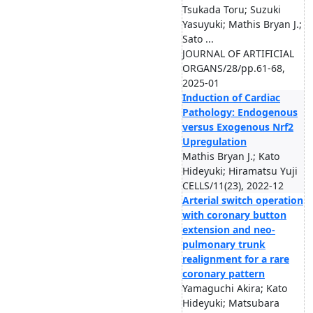
Tsukada Toru; Suzuki
Yasuyuki; Mathis Bryan J.;
Sato ...
JOURNAL OF ARTIFICIAL
ORGANS/28/pp.61-68,
2025-01
Induction of Cardiac
Pathology: Endogenous
versus Exogenous Nrf2
Upregulation
Mathis Bryan J.; Kato
Hideyuki; Hiramatsu Yuji
CELLS/11(23), 2022-12
Arterial switch operation
with coronary button
extension and neo-
pulmonary trunk
realignment for a rare
coronary pattern
Yamaguchi Akira; Kato
Hideyuki; Matsubara