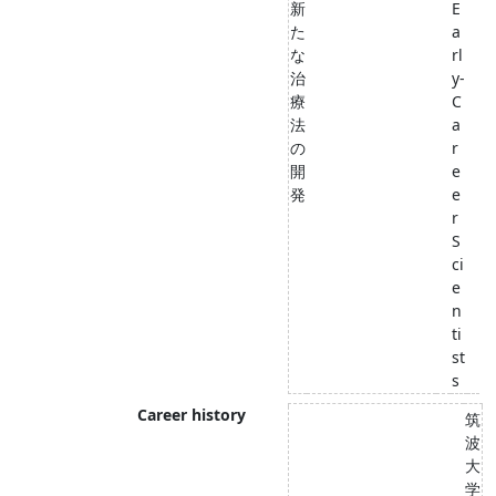
新
E
た
a
な
rl
治
y-
療
C
法
a
の
r
開
e
発
e
r
S
ci
e
n
ti
st
s
Career history
筑
波
大
学