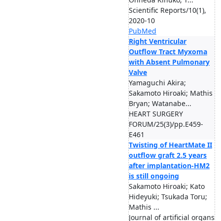
Scientific Reports/10(1),
2020-10
PubMed
Right Ventricular
Outflow Tract Myxoma
with Absent Pulmonary
Valve
Yamaguchi Akira;
Sakamoto Hiroaki; Mathis
Bryan; Watanabe...
HEART SURGERY
FORUM/25(3)/pp.E459-
E461
Twisting of HeartMate II
outflow graft 2.5 years
after implantation-HM2
is still ongoing
Sakamoto Hiroaki; Kato
Hideyuki; Tsukada Toru;
Mathis ...
Journal of artificial organs