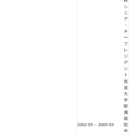
科
シ
ニ
ア
・
チ
ー
フ
レ
ジ
デ
ン
ト
筑
波
大
学
附
属
病
2002-05 -- 2005-03
院
外