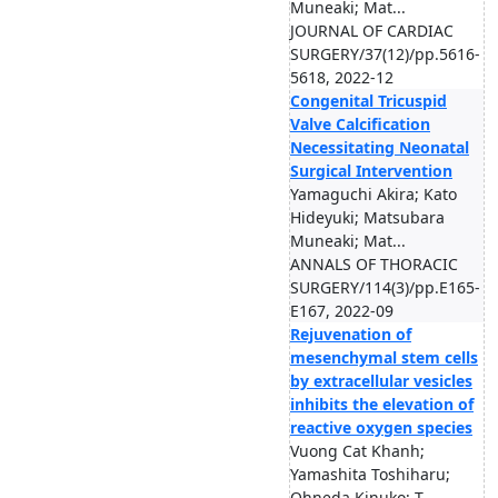
Muneaki; Mat...
JOURNAL OF CARDIAC
SURGERY/37(12)/pp.5616-
5618, 2022-12
Congenital Tricuspid
Valve Calcification
Necessitating Neonatal
Surgical Intervention
Yamaguchi Akira; Kato
Hideyuki; Matsubara
Muneaki; Mat...
ANNALS OF THORACIC
SURGERY/114(3)/pp.E165-
E167, 2022-09
Rejuvenation of
mesenchymal stem cells
by extracellular vesicles
inhibits the elevation of
reactive oxygen species
Vuong Cat Khanh;
Yamashita Toshiharu;
Ohneda Kinuko; T...