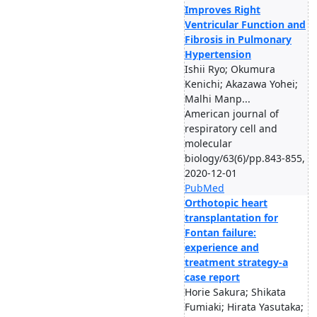
Improves Right
Ventricular Function and
Fibrosis in Pulmonary
Hypertension
Ishii Ryo; Okumura
Kenichi; Akazawa Yohei;
Malhi Manp...
American journal of
respiratory cell and
molecular
biology/63(6)/pp.843-855,
2020-12-01
PubMed
Orthotopic heart
transplantation for
Fontan failure:
experience and
treatment strategy-a
case report
Horie Sakura; Shikata
Fumiaki; Hirata Yasutaka;