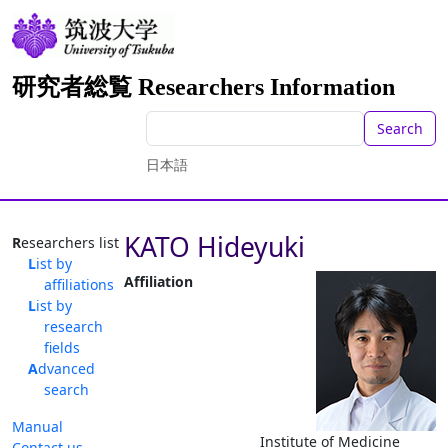
研究者総覧 Researchers Information
Search
日本語
KATO Hideyuki
Researchers list
List by
Affiliation
affiliations
List by
research
fields
Advanced
search
Manual
Institute of Medicine
Contact us