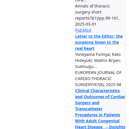
Annals of thoracic
surgery short
reports/3(1)/pp.99-101,
2025-03-01
PubMed
Letter to the Editor: the
surgeons listen to the
real heart
Yoneyama Fumiya; Kato
Hideyuki; Mathis Bryan;
Suetsugu...
EUROPEAN JOURNAL OF
CARDIO-THORACIC
SURGERY/67(8), 2025-08
Clinical Characteristics
and Outcomes of Cardiac
Surgery and
Transcatheter
Procedures in Patients
With Adult Congenital
Heart Disease - Insights