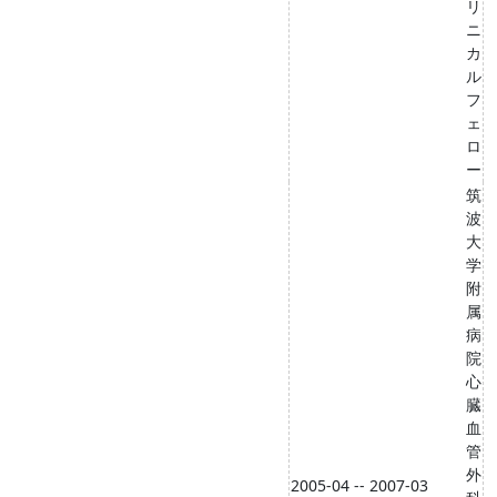
リ
ニ
カ
ル
フ
ェ
ロ
ー
筑
波
大
学
附
属
病
院
心
臓
血
管
外
2005-04 -- 2007-03