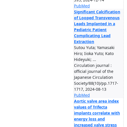
PubMed
Significant Calcification
of Looped Transvenous
Leads Implanted in a
Pediatric Patient
Complicating Lead
Extraction
Sutou Yuta; Yamasaki
Hiro; Iioka Yuto; Kato
Hideyuki; ...
Circulation journal :
official journal of the
Japanese Circulation
Society/88(10)/pp.1717-
1717, 2024-08-13
PubMed
Aortic valve area index
values of Trifecta
implants correlate with
energy loss and
increased valve stress