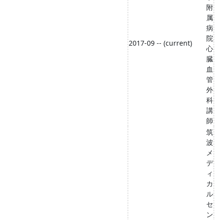
附
属
病
院
2017-09 -- (current)
心
臓
血
管
外
科
講
師
筑
波
メ
デ
ィ
カ
ル
セ
ン