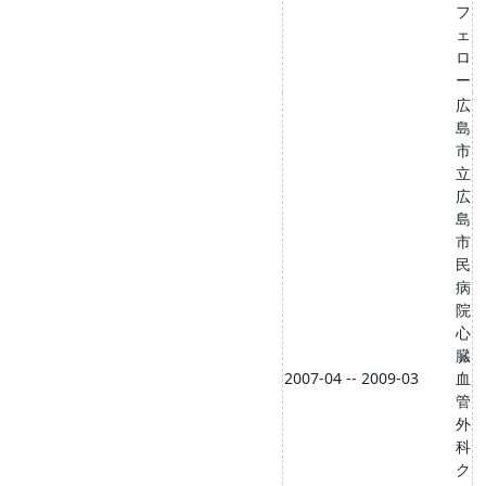
フ
ェ
ロ
ー
広
島
市
立
広
島
市
民
病
院
心
臓
2007-04 -- 2009-03
血
管
外
科
ク