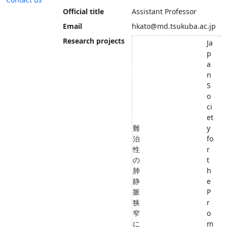
Official title
Assistant Professor
Email
hkato@md.tsukuba.ac.jp
Research projects
Ja
p
a
n
S
o
ci
et
難
y
治
fo
性
r
の
t
肺
h
静
e
脈
P
狭
r
窄
o
に
m