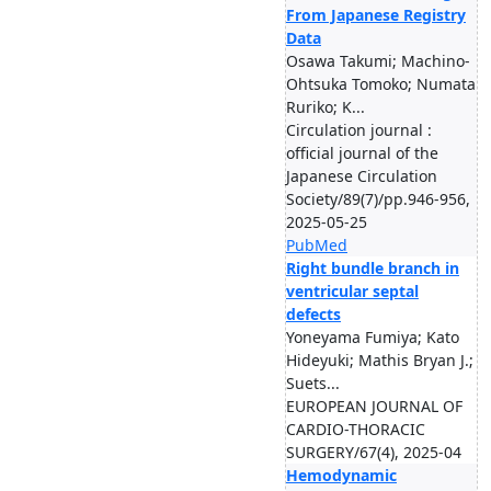
From Japanese Registry
Data
Osawa Takumi; Machino-
Ohtsuka Tomoko; Numata
Ruriko; K...
Circulation journal :
official journal of the
Japanese Circulation
Society/89(7)/pp.946-956,
2025-05-25
PubMed
Right bundle branch in
ventricular septal
defects
Yoneyama Fumiya; Kato
Hideyuki; Mathis Bryan J.;
Suets...
EUROPEAN JOURNAL OF
CARDIO-THORACIC
SURGERY/67(4), 2025-04
Hemodynamic