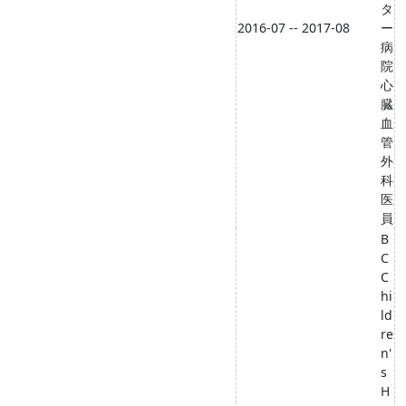
タ
2016-07 -- 2017-08
ー
病
院
心
臓
血
管
外
科
医
員
B
C
C
hi
ld
re
n'
s
H