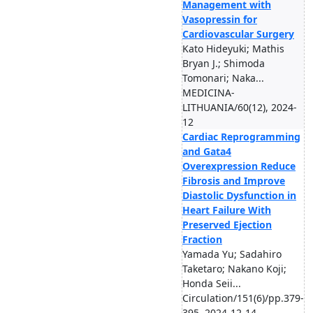
Management with
Vasopressin for
Cardiovascular Surgery
Kato Hideyuki; Mathis
Bryan J.; Shimoda
Tomonari; Naka...
MEDICINA-
LITHUANIA/60(12), 2024-
12
Cardiac Reprogramming
and Gata4
Overexpression Reduce
Fibrosis and Improve
Diastolic Dysfunction in
Heart Failure With
Preserved Ejection
Fraction
Yamada Yu; Sadahiro
Taketaro; Nakano Koji;
Honda Seii...
Circulation/151(6)/pp.379-
395, 2024-12-14