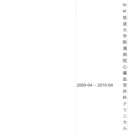
lo
w
筑
波
大
学
附
属
病
院
心
臓
血
2009-04 -- 2010-04
管
外
科
ク
リ
ニ
カ
ル