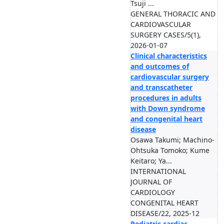
Tsuji ...
GENERAL THORACIC AND
CARDIOVASCULAR
SURGERY CASES/5(1),
2026-01-07
Clinical characteristics
and outcomes of
cardiovascular surgery
and transcatheter
procedures in adults
with Down syndrome
and congenital heart
disease
Osawa Takumi; Machino-
Ohtsuka Tomoko; Kume
Keitaro; Ya...
INTERNATIONAL
JOURNAL OF
CARDIOLOGY
CONGENITAL HEART
DISEASE/22, 2025-12
Pediatric cardiac