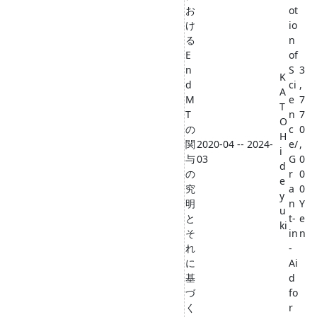
お
ot
け
io
る
n
E
of
n
S
3
K
d
ci
,
A
M
e
7
T
T
n
7
O
の
c
0
H
関
2020-04 -- 2024-
e/
,
i
与
03
G
0
d
の
r
0
e
究
a
0
y
明
n
Y
u
と
t-
e
ki
そ
in
n
れ
-
に
Ai
基
d
づ
fo
く
r