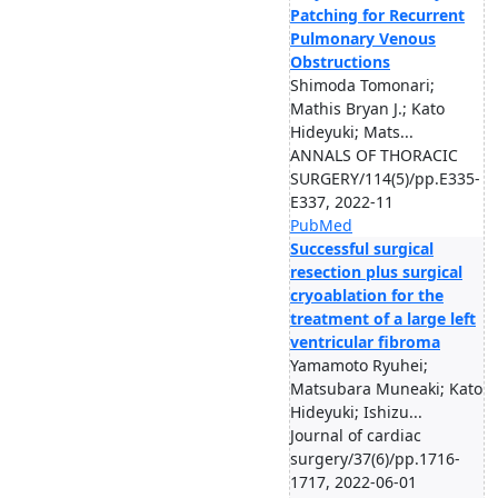
Patching for Recurrent
Pulmonary Venous
Obstructions
Shimoda Tomonari;
Mathis Bryan J.; Kato
Hideyuki; Mats...
ANNALS OF THORACIC
SURGERY/114(5)/pp.E335-
E337, 2022-11
PubMed
Successful surgical
resection plus surgical
cryoablation for the
treatment of a large left
ventricular fibroma
Yamamoto Ryuhei;
Matsubara Muneaki; Kato
Hideyuki; Ishizu...
Journal of cardiac
surgery/37(6)/pp.1716-
1717, 2022-06-01