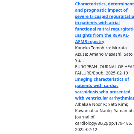
Characteristics, determinant
and prognostic impact of
severe tricuspid regurgitati
in patients with atrial
functional mitral regurgitati
Insights from the REVEAL-
AFMR registry
Kaneko Tomohiro; Murata
Azusa; Amano Masashi; Sato
Yu...
EUROPEAN JOURNAL OF HEA
FAILURE/Epub, 2025-02-19
Imaging characteristics of
patients with cardiac
sarcoidosis who presented
with ventricular arrhythmia
Albakaa Noor K; Sato Kimi;
Kawamatsu Naoto; Yamamoto 
Journal of
cardiology/86(2)/pp.179-186,
2025-02-12