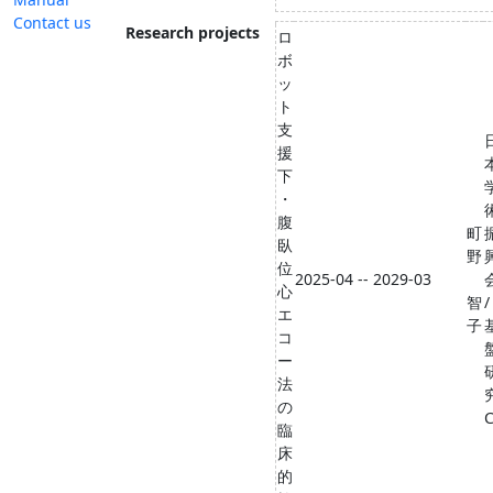
Contact us
Research projects
ロ
ボ
ッ
ト
支
援
下
・
腹
町
臥
野
位
2025-04 -- 2029-03
心
智
/
エ
子
コ
ー
法
の
C
臨
床
的