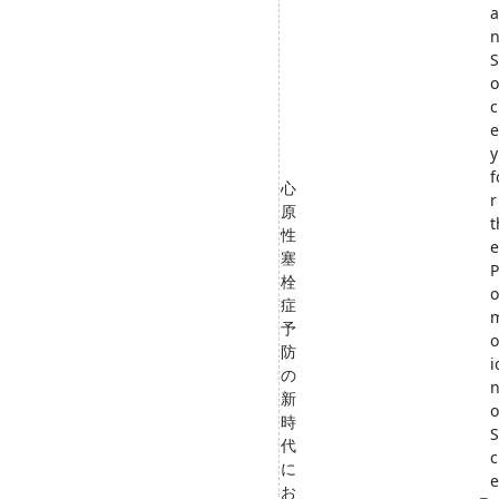
a
S
o
c
e
y
f
心
r
原
t
性
e
塞
P
栓
o
症
予
o
防
i
の
新
o
時
S
代
c
に
e
お