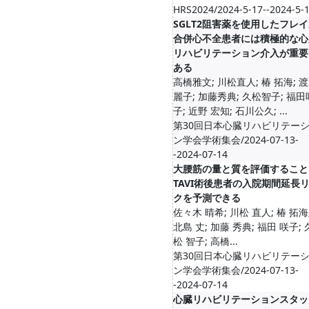
HRS2024/2024-5-17--2024-5-
SGLT2阻害薬を使用したフレ
合併心不全患者には積極的な心
リハビリテーション介入が重要
ある
高橋雅文; 川松直人; 椿 拓海; 
麗子; 加藤秀典; 久松智子; 福田
子; 近野 宏知; 石川公久; ...
第30回日本心臓リハビリテー
ン学会学術集会/2024-07-13-
-2024-07-14
大腰筋の量と質を評価すること
TAVI術後患者の入院期間延長
クを予測できる
佐々木 晴希; 川松 直人; 椿 拓海
北島 丈; 加藤 秀典; 福田 咲子; 
松 智子; 高橋...
第30回日本心臓リハビリテー
ン学会学術集会/2024-07-13-
-2024-07-14
心臓リハビリテーションスタッ