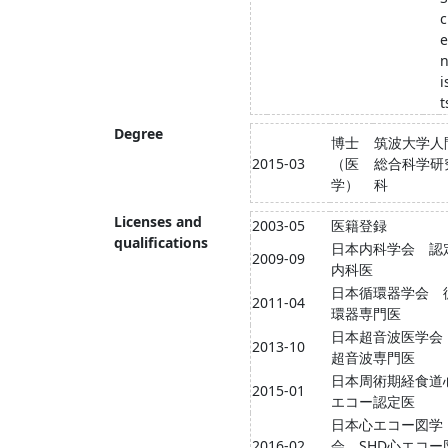
c
e
n
i
t
Degree
博士
筑波大学人
2015-03
（医
総合科学研
学）
科
Licenses and
2003-05
医籍登録
qualifications
日本内科学会 認
2009-09
内科医
日本循環器学会 
2011-04
環器専門医
日本超音波医学
2013-10
超音波専門医
日本周術期経食道
2015-01
エコー認定医
日本心エコー図学
2016-02
会 SHD心エコー