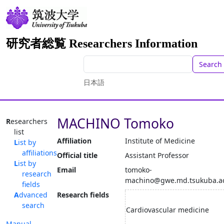
研究者総覧 Researchers Information
Search
日本語
MACHINO Tomoko
Researchers
list
Affiliation
Institute of Medicine
List by
affiliations
Official title
Assistant Professor
List by
Email
tomoko-
research
machino@gwe.md.tsukuba.ac
fields
Advanced
Research fields
search
Cardiovascular medicine
Manual