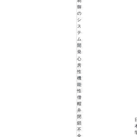
制
御
の
シ
ス
テ
ム
開
発
心
房
性
機
能
性
僧
帽
弁
閉
鎖
不
全