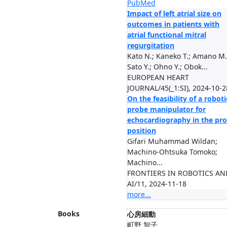
PubMed
Impact of left atrial size on
outcomes in patients with
atrial functional mitral
regurgitation
Kato N.; Kaneko T.; Amano M.
Sato Y.; Ohno Y.; Obok...
EUROPEAN HEART
JOURNAL/45(_1:SI), 2024-10-2
On the feasibility of a roboti
probe manipulator for
echocardiography in the pr
position
Gifari Muhammad Wildan;
Machino-Ohtsuka Tomoko;
Machino...
FRONTIERS IN ROBOTICS AN
AI/11, 2024-11-18
more...
Books
心房細動
町野 智子