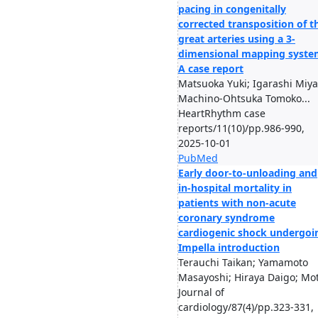
pacing in congenitally
corrected transposition of t
great arteries using a 3-
dimensional mapping syste
A case report
Matsuoka Yuki; Igarashi Miya
Machino-Ohtsuka Tomoko...
HeartRhythm case
reports/11(10)/pp.986-990,
2025-10-01
PubMed
Early door-to-unloading and
in-hospital mortality in
patients with non-acute
coronary syndrome
cardiogenic shock undergoi
Impella introduction
Terauchi Taikan; Yamamoto
Masayoshi; Hiraya Daigo; Mot
Journal of
cardiology/87(4)/pp.323-331,