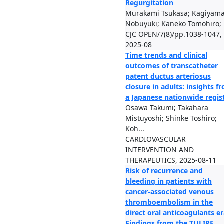
Regurgitation
Murakami Tsukasa; Kagiyam
Nobuyuki; Kaneko Tomohiro; .
CJC OPEN/7(8)/pp.1038-1047,
2025-08
Time trends and clinical
outcomes of transcatheter
patent ductus arteriosus
closure in adults: insights f
a Japanese nationwide regis
Osawa Takumi; Takahara
Mistuyoshi; Shinke Toshiro;
Koh...
CARDIOVASCULAR
INTERVENTION AND
THERAPEUTICS, 2025-08-11
Risk of recurrence and
bleeding in patients with
cancer-associated venous
thromboembolism in the
direct oral anticoagulants er
Findings from the TULIPE