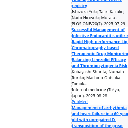
registry
Ishizuka Yuki; Tajiri Kazuko;
Naito Hiroyuki; Murata ...
PLOS ONE/20(7), 2025-07-29
Successful Management of
Infective Endocarditis utilizi
Rapid High-performance Liq
Chromatography-based
Therapeutic Drug Monitorin
Balancing Linezolid Efficacy
and Thrombocytopenia Risk
Kobayashi Shunta; Numata
Ruriko; Machino-Ohtsuka
Tomok...
Internal medicine (Tokyo,
Japan), 2025-08-28
PubMed
Management of arrhythmia
and heart failure in a 60-yea
old with unrepaired D-
transposition of the great