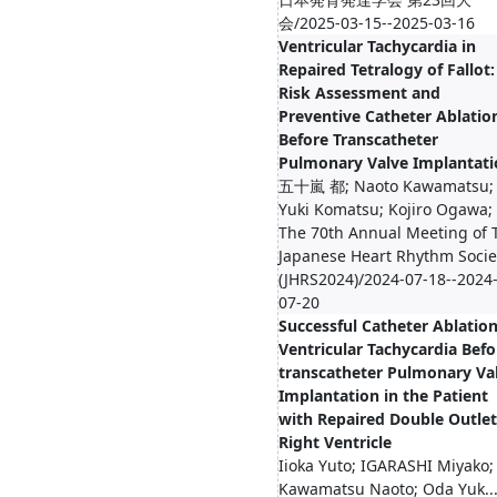
会/2025-03-15--2025-03-16
Ventricular Tachycardia in
Repaired Tetralogy of Fallot:
Risk Assessment and
Preventive Catheter Ablatio
Before Transcatheter
Pulmonary Valve Implantati
五十嵐 都; Naoto Kawamatsu;
Yuki Komatsu; Kojiro Ogawa; T
The 70th Annual Meeting of 
Japanese Heart Rhythm Socie
(JHRS2024)/2024-07-18--2024
07-20
Successful Catheter Ablation
Ventricular Tachycardia Befo
transcatheter Pulmonary Va
Implantation in the Patient
with Repaired Double Outlet
Right Ventricle
Iioka Yuto; IGARASHI Miyako;
Kawamatsu Naoto; Oda Yuk..