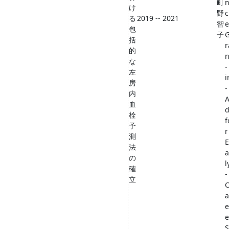
町
け
野
c
る
2019 -- 2021
智
e
包
子
括
r
的
n
な
-
左
i
房
-
内
A
血
栓
f
予
r
測
E
法
a
の
l
確
-
立
a
e
e
S