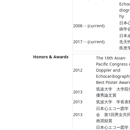
Echo
diog
hy
日本
2008 -- (current)
病学
日本
2017 -- (current)
先天
疾患
Honors & Awards
The 16th Asian-
Pacific Congress 
2012
Doppler and
Echocardiograph
Best Poster Awar
筑波大学 大学院
2013
優秀論文賞
2013
筑波大学 学長表
日本心エコー図学
2013
会 第1回男女共
画奨励賞
日本心エコー図学