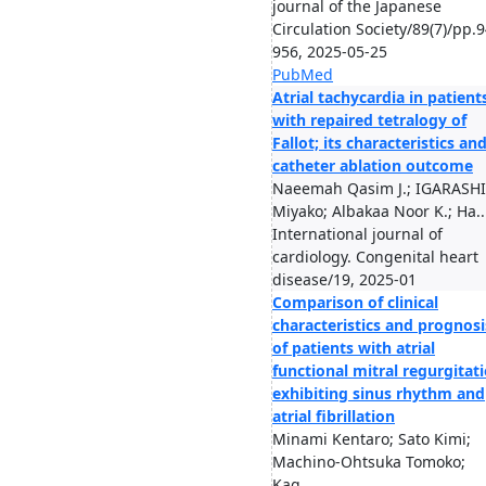
journal of the Japanese
Circulation Society/89(7)/pp.
956, 2025-05-25
PubMed
Atrial tachycardia in patient
with repaired tetralogy of
Fallot; its characteristics an
catheter ablation outcome
Naeemah Qasim J.; IGARASHI
Miyako; Albakaa Noor K.; Ha..
International journal of
cardiology. Congenital heart
disease/19, 2025-01
Comparison of clinical
characteristics and prognosi
of patients with atrial
functional mitral regurgitat
exhibiting sinus rhythm and
atrial fibrillation
Minami Kentaro; Sato Kimi;
Machino-Ohtsuka Tomoko;
Kag...