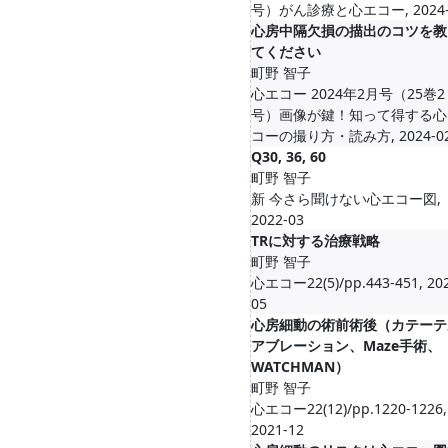
号）がん診療と心エコー, 2024-
心房中隔欠損の描出のコツを教
てください
町野 智子
心エコー 2024年2月号（25巻2
号）画像が鍵！知って得する心
コーの撮り方・読み方, 2024-0
Q30, 36, 60
町野 智子
新 今さら聞けない心エコー図,
2022-03
TRに対する治療戦略
町野 智子
心エコー22(5)/pp.443-451, 20
05
心房細動の術前術後（カテーテ
アブレーション、Maze手術、
WATCHMAN）
町野 智子
心エコー22(12)/pp.1220-1226,
2021-12