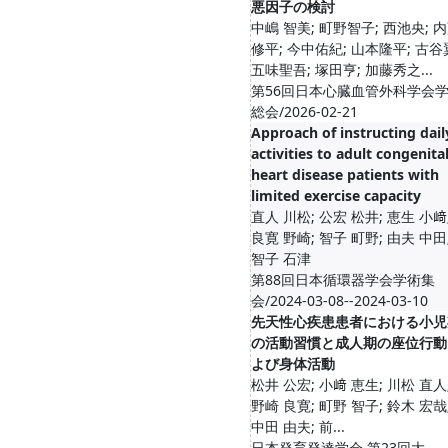
悪因子の検討
中嶋 智美; 町野智子; 西池央; 
修平; 今中佑紀; 山本隆平; 古谷
五味聖吾; 塚田亨; 加藤秀之...
第56回日本心臓血管外科学会
総会/2026-02-21
Approach of instructing dail
activities to adult congenita
heart disease patients with
limited exercise capacity
直人 川松; 公宏 松井; 恵生 小﨑
良寛 野崎; 智子 町野; 由夫 中田
智子 石津
第88回日本循環器学会学術集
会/2024-03-08--2024-03-10
先天性心疾患患者における小児
の活動習慣と成人期の座位行動
よび身体活動
松井 公宏; 小﨑 恵生; 川松 直人
野崎 良寛; 町野 智子; 鈴木 宏哉
中田 由夫; 前...
日本発育発達学会 第23回大