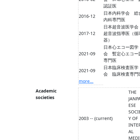
認証医
日本内科学会 総
2016-12
内科専門医
日本超音波医学
2017-12
超音波指導医（循
器）
日本心エコー図学
2021-09
会 暫定心エコー
専門医
日本臨床検査医学
2021-09
会 臨床検査専門
more...
Academic
THE
societies
JANP
ESE
SOCI
2003 -- (current)
Y OF
INTE
AL
MEDI