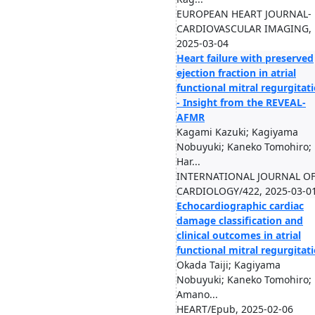
EUROPEAN HEART JOURNAL-
CARDIOVASCULAR IMAGING,
2025-03-04
Heart failure with preserved
ejection fraction in atrial
functional mitral regurgitat
- Insight from the REVEAL-
AFMR
Kagami Kazuki; Kagiyama
Nobuyuki; Kaneko Tomohiro;
Har...
INTERNATIONAL JOURNAL O
CARDIOLOGY/422, 2025-03-0
Echocardiographic cardiac
damage classification and
clinical outcomes in atrial
functional mitral regurgitat
Okada Taiji; Kagiyama
Nobuyuki; Kaneko Tomohiro;
Amano...
HEART/Epub, 2025-02-06