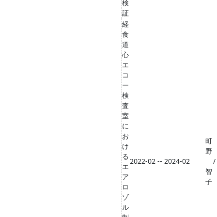
検
証
経
食
道
心
エ
コ
ー
検
査
室
に
お
町
け
野
る
2022-02 -- 2024-02
/
エ
智
ア
子
ロ
ゾ
ル