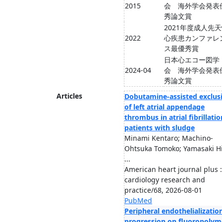
2015
会 海外学会発表
秀論文賞
2021年度成人先
2022
心疾患カンファレ
ス最優秀賞
日本心エコー図学
2024-04
会 海外学会発表
秀論文賞
Articles
Dobutamine-assisted exclus
of left atrial appendage
thrombus in atrial fibrillatio
patients with sludge
Minami Kentaro; Machino-
Ohtsuka Tomoko; Yamasaki Hi
...
American heart journal plus :
cardiology research and
practice/68, 2026-08-01
PubMed
Peripheral endothelializatio
progression on fluoropolym