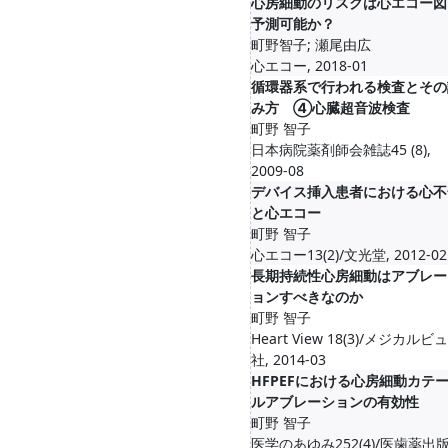
心房細動のリスクは心エコー図
予測可能か？
町野智子; 瀬尾由広
心エコー, 2018-01
循環器系で行われる検査とその
み方 ④心臓超音波検査
町野 智子
日本病院薬剤師会雑誌45 (8),
2009-08
デバイス挿入患者における心不
と心エコー
町野 智子
心エコー13(2)/文光堂, 2012-02
長期持続性心房細動はアブレー
ョンすべきなのか
町野 智子
Heart View 18(3)/メジカルビ
社, 2014-03
HFPEFにおける心房細動カテ
ルアブレーションの有効性
町野 智子
医学のあゆみ252(4)/医歯薬出版