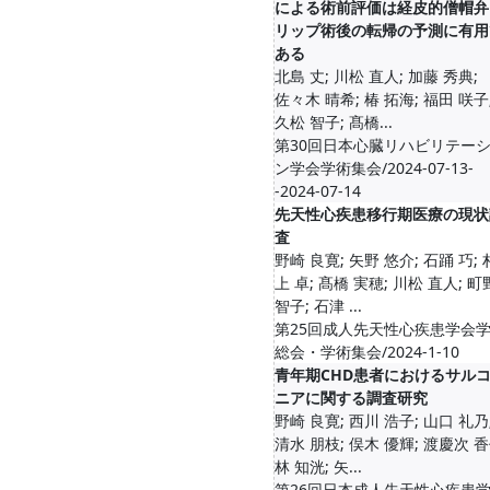
による術前評価は経皮的僧帽弁
リップ術後の転帰の予測に有用
ある
北島 丈; 川松 直人; 加藤 秀典;
佐々木 晴希; 椿 拓海; 福田 咲子
久松 智子; 髙橋...
第30回日本心臓リハビリテー
ン学会学術集会/2024-07-13-
-2024-07-14
先天性心疾患移行期医療の現状
査
野崎 良寛; 矢野 悠介; 石踊 巧; 
上 卓; 髙橋 実穂; 川松 直人; 町
智子; 石津 ...
第25回成人先天性心疾患学会
総会・学術集会/2024-1-10
青年期CHD患者におけるサル
ニアに関する調査研究
野崎 良寛; 西川 浩子; 山口 礼乃
清水 朋枝; 俣木 優輝; 渡慶次 香
林 知洸; 矢...
第26回日本成人先天性心疾患