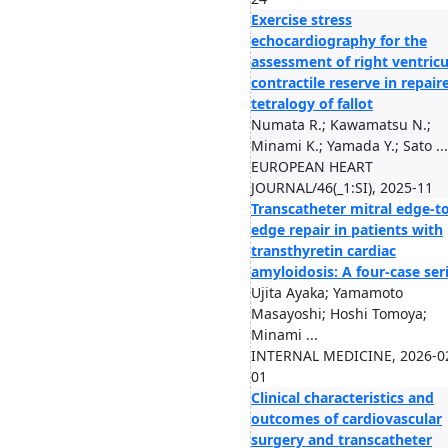
Exercise stress
echocardiography for the
assessment of right ventricu
contractile reserve in repair
tetralogy of fallot
Numata R.; Kawamatsu N.;
Minami K.; Yamada Y.; Sato ...
EUROPEAN HEART
JOURNAL/46(_1:SI), 2025-11
Transcatheter mitral edge-to
edge repair in patients with
transthyretin cardiac
amyloidosis: A four-case ser
Ujita Ayaka; Yamamoto
Masayoshi; Hoshi Tomoya;
Minami ...
INTERNAL MEDICINE, 2026-0
01
Clinical characteristics and
outcomes of cardiovascular
surgery and transcatheter