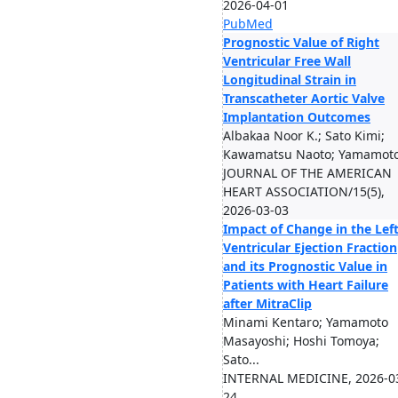
2026-04-01
PubMed
Prognostic Value of Right
Ventricular Free Wall
Longitudinal Strain in
Transcatheter Aortic Valve
Implantation Outcomes
Albakaa Noor K.; Sato Kimi;
Kawamatsu Naoto; Yamamoto 
JOURNAL OF THE AMERICAN
HEART ASSOCIATION/15(5),
2026-03-03
Impact of Change in the Lef
Ventricular Ejection Fraction
and its Prognostic Value in
Patients with Heart Failure
after MitraClip
Minami Kentaro; Yamamoto
Masayoshi; Hoshi Tomoya;
Sato...
INTERNAL MEDICINE, 2026-0
24