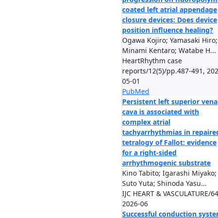
coated left atrial appendage
closure devices: Does device
position influence healing?
Ogawa Kojiro; Yamasaki Hiro;
Minami Kentaro; Watabe H...
HeartRhythm case
reports/12(5)/pp.487-491, 20
05-01
PubMed
Persistent left superior vena
cava is associated with
complex atrial
tachyarrhythmias in repaire
tetralogy of Fallot: evidence
for a right-sided
arrhythmogenic substrate
Kino Tabito; Igarashi Miyako;
Suto Yuta; Shinoda Yasu...
IJC HEART & VASCULATURE/64
2026-06
Successful conduction syst