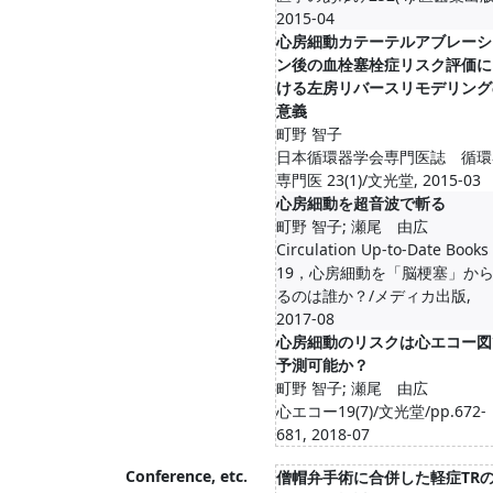
2015-04
心房細動カテーテルアブレーシ
ン後の血栓塞栓症リスク評価に
ける左房リバースリモデリング
意義
町野 智子
日本循環器学会専門医誌 循環
専門医 23(1)/文光堂, 2015-03
心房細動を超音波で斬る
町野 智子; 瀬尾 由広
Circulation Up-to-Date Books
19，心房細動を「脳梗塞」か
るのは誰か？/メディカ出版,
2017-08
心房細動のリスクは心エコー図
予測可能か？
町野 智子; 瀬尾 由広
心エコー19(7)/文光堂/pp.672-
681, 2018-07
Conference, etc.
僧帽弁手術に合併した軽症TR