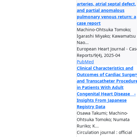
arteries, atrial septal defect,
and partial anomalous
pulmonary venous return: a
case report
Machino-Ohtsuka Tomoko;
Igarashi Miyako; Kawamatsu
Nao...
European Heart Journal - Cas
Reports/9(4), 2025-04
PubMed
Clinical Characteristics and
Outcomes of Cardiac Surger
and Transcatheter Procedur
in Patients With Adult
Congenital Heart Disease -
Insights From Japanese
Registry Data
Osawa Takumi; Machino-
Ohtsuka Tomoko; Numata
Ruriko; K...
Circulation journal : official