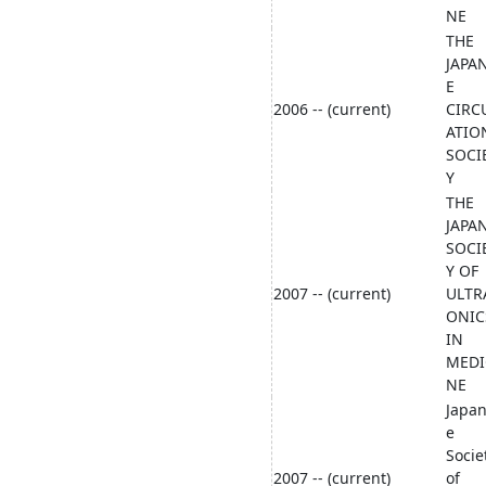
NE
THE
JAPA
E
2006 -- (current)
CIRC
ATIO
SOCI
Y
THE
JAPA
SOCI
Y OF
2007 -- (current)
ULTR
ONIC
IN
MEDI
NE
Japa
e
Socie
2007 -- (current)
of