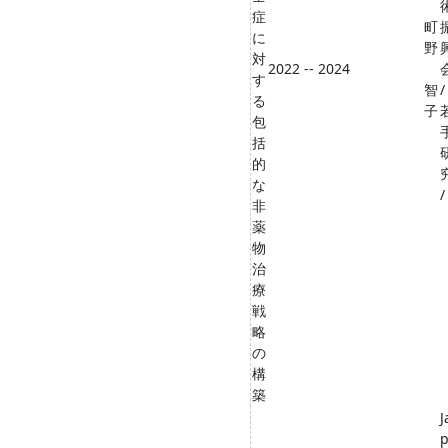
症
町
に
野
対
2022 -- 2024
す
智
/
る
子
包
括
的
な
/
非
薬
物
治
療
戦
略
の
構
築
J