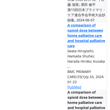
藤 瑠美; 濱田 修平
第15回日本プライマリ・
ケア連合学会学術大会抄
録集, 2024-06-07
A comparison of
opioid dose between
home palliative care
and hospital palliative
care
Iwata Hiroyoshi;
Hamada Shuhei;
Harada Hiroko; Kusaka
...
BMC PRIMARY
CARE/25(1)/p.33, 2024-
01-23
PubMed
A comparison of
opioid dose between
home palliative care
and hospital palliative