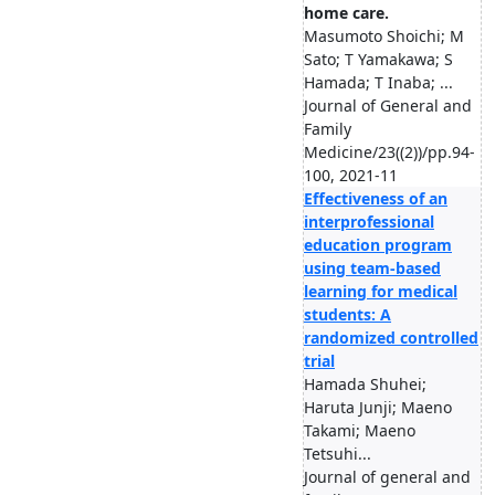
home care.
Masumoto Shoichi; M
Sato; T Yamakawa; S
Hamada; T Inaba; ...
Journal of General and
Family
Medicine/23((2))/pp.94-
100, 2021-11
Effectiveness of an
interprofessional
education program
using team-based
learning for medical
students: A
randomized controlled
trial
Hamada Shuhei;
Haruta Junji; Maeno
Takami; Maeno
Tetsuhi...
Journal of general and