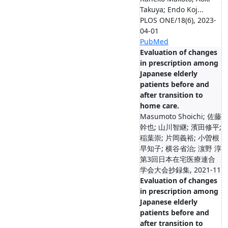
Takuya; Endo Koj...
PLOS ONE/18(6), 2023-
04-01
PubMed
Evaluation of changes
in prescription among
Japanese elderly
patients before and
after transition to
home care.
Masumoto Shoichi; 佐藤
幹也; 山川智継; 濱田修平;
稲葉崇; 片岡義裕; 小曽根
早知子; 横谷省治; 濵野 淳
第3回日本在宅医療連合
学会大会抄録集, 2021-11
Evaluation of changes
in prescription among
Japanese elderly
patients before and
after transition to