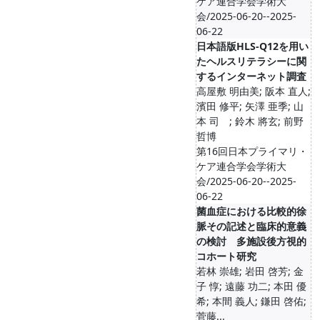
ケア連合学会学術大
会/2025-06-20--2025-
06-22
日本語版HLS-Q12を用い
たヘルスリテラシーに関
するインターネット調査
高屋敷 明由美; 阪本 直人;
濱田 修平; 矢澤 亜季; 山
本 司 ; 鈴木 將玄; 前野
哲博
第16回日本プライマリ・
ケア連合学会学術大
会/2025-06-20--2025-
06-22
菌血症における比較的徐
脈その記述と臨床的意義
の検討 多施設後方視的
コホート研究
若林 崇雄; 岩田 啓芳; 金
子 惇; 遠藤 功二; 本田 優
希; 本間 義人; 鎌田 啓佑;
菅藤...