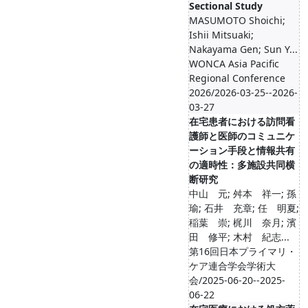
Sectional Study
MASUMOTO Shoichi;
Ishii Mitsuaki;
Nakayama Gen; Sun Y...
WONCA Asia Pacific
Regional Conference
2026/2026-03-25--2026-
03-27
在宅患者における訪問看
護師と医師のコミュニケ
ーション手段と情報共有
の適時性：多施設共同横
断研究
中山 元; 舛本 祥一; 孫
瑜; 石井 充章; 任 明夏;
稲葉 崇; 梶川 奈月; 濱
田 修平; 木村 紀志...
第16回日本プライマリ・
ケア連合学会学術大
会/2025-06-20--2025-
06-22