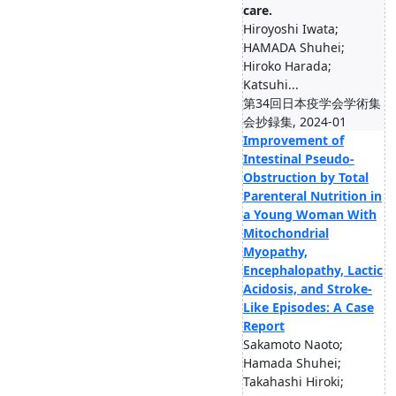
care.
Hiroyoshi Iwata;
HAMADA Shuhei;
Hiroko Harada;
Katsuhi...
第34回日本疫学会学術集
会抄録集, 2024-01
Improvement of
Intestinal Pseudo-
Obstruction by Total
Parenteral Nutrition in
a Young Woman With
Mitochondrial
Myopathy,
Encephalopathy, Lactic
Acidosis, and Stroke-
Like Episodes: A Case
Report
Sakamoto Naoto;
Hamada Shuhei;
Takahashi Hiroki;