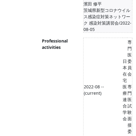
濱田 修平
茨城県新型コロナウイル
ス感染症対策ネットワー
ク 感染対策講習会/2022-
08-05
Professional
専
activities
門
医
日
委
本
員
在
会
宅
2022-08 --
医
専
(current)
療
門
連
医
合
試
学
験
会
面
接
委