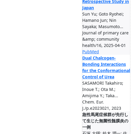
Retrospective Study in
Japan
Sun Yu; Goto Ryohei;
Hamano Jun; Nin
Sayaka; Masumoto...
Journal of primary care
&amp; community
health/16, 2025-04-01
PubMed
Dual Chalcogen-
Bonding Interactions
for the Conformational
Control of Urea
SASAMORI Takahiro;
Inoue T.; Ota M.;
Amijima Y.; Taka...
Chem. Eur.
J./p.e2023021, 2023
急性馬尾症候群が先行し
て生じた無菌性髄膜炎の
一例
石塚 大暉; 鈴木 潤一; 佐