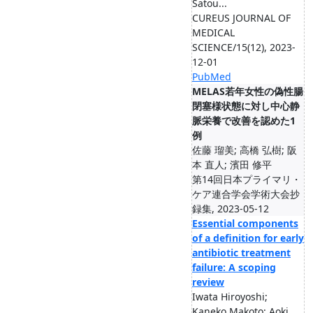
Satou...
CUREUS JOURNAL OF
MEDICAL
SCIENCE/15(12), 2023-
12-01
PubMed
MELAS若年女性の偽性腸
閉塞様状態に対し中心静
脈栄養で改善を認めた1
例
佐藤 瑠美; 高橋 弘樹; 阪
本 直人; 濱田 修平
第14回日本プライマリ・
ケア連合学会学術大会抄
録集, 2023-05-12
Essential components
of a definition for early
antibiotic treatment
failure: A scoping
review
Iwata Hiroyoshi;
Kaneko Makoto; Aoki