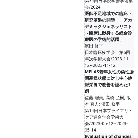
第34回日本疫学会学術集
会/2024
医師不足地域での臨床・
研究基盤の開墾 「アカ
デミックジェネラリスト
～臨床に献身する総合診
療医の学術的活躍」
濱田 修平
日本臨床疫学会 第6回
年次学術大会/2023-11-
12--2023-11-12
MELAS若年女性の偽性腸
閉塞様状態に対し中心静
脈栄養で改善を認めた1
例
佐藤 瑠美; 高橋 弘樹; 阪
本 直人; 濱田 修平
第14回日本プライマリ・
ケア連合学会学術大
会/2023-05-12--2023-
05-14
Evaluation of changes