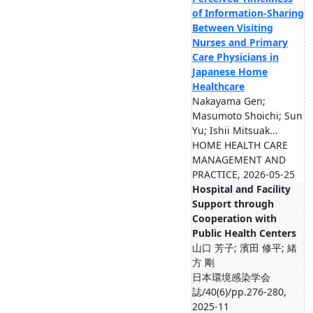
of Information-Sharing
Between Visiting
Nurses and Primary
Care Physicians in
Japanese Home
Healthcare
Nakayama Gen;
Masumoto Shoichi; Sun
Yu; Ishii Mitsuak...
HOME HEALTH CARE
MANAGEMENT AND
PRACTICE, 2026-05-25
Hospital and Facility
Support through
Cooperation with
Public Health Centers
山口 芳子; 濱田 修平; 緒
方 剛
日本環境感染学会
誌/40(6)/pp.276-280,
2025-11