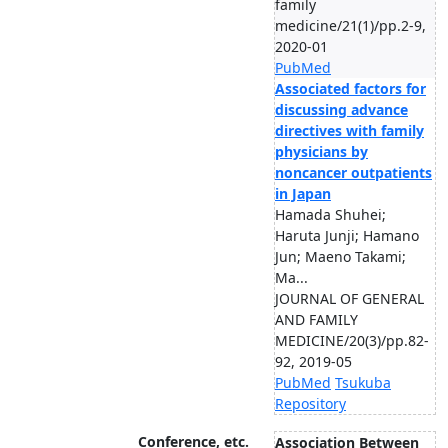
family
medicine/21(1)/pp.2-9,
2020-01
PubMed
Associated factors for
discussing advance
directives with family
physicians by
noncancer outpatients
in Japan
Hamada Shuhei;
Haruta Junji; Hamano
Jun; Maeno Takami;
Ma...
JOURNAL OF GENERAL
AND FAMILY
MEDICINE/20(3)/pp.82-
92, 2019-05
PubMed
Tsukuba
Repository
Conference, etc.
Association Between