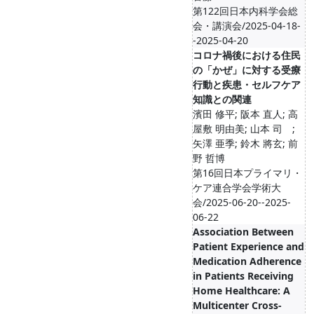
第122回日本内科学会総
会・講演会/2025-04-18-
-2025-04-20
コロナ禍後における住民
の「かぜ」に対する受療
行動と疾患・セルフケア
知識との関連
濱田 修平; 阪本 直人; 高
屋敷 明由美; 山本 司 ;
矢澤 亜季; 鈴木 將玄; 前
野 哲博
第16回日本プライマリ・
ケア連合学会学術大
会/2025-06-20--2025-
06-22
Association Between
Patient Experience and
Medication Adherence
in Patients Receiving
Home Healthcare: A
Multicenter Cross-