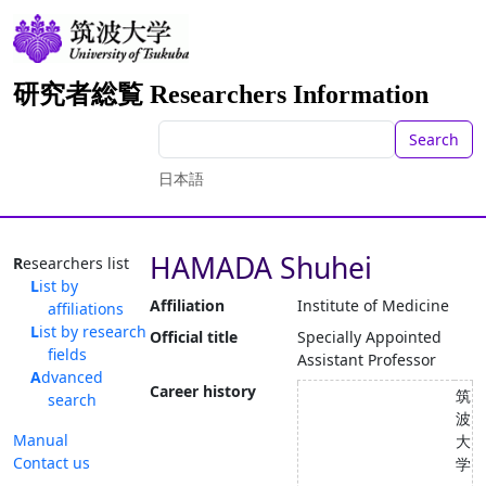
研究者総覧 Researchers Information
Search
日本語
HAMADA Shuhei
Researchers list
List by
Affiliation
Institute of Medicine
affiliations
List by research
Official title
Specially Appointed
fields
Assistant Professor
Advanced
Career history
筑
search
波
Manual
大
Contact us
学