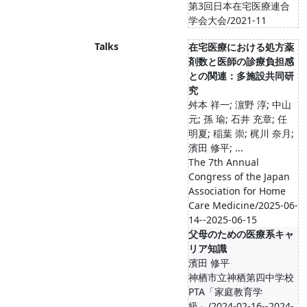
第3回日本在宅医療連合
学会大会/2021-11
Talks
在宅医療における処方薬
剤数と医師の診療負担感
との関連：多施設共同研
究
舛本 祥一; 濵野 淳; 中山
元; 孫 瑜; 石井 充章; 任
明夏; 稲葉 崇; 梶川 奈月;
濱田 修平; ...
The 7th Annual
Congress of the Japan
Association for Home
Care Medicine/2025-06-
14--2025-06-15
父母のための医療系キャ
リア知識
濱田 修平
神栖市立神栖第四中学校
PTA「家庭教育学
級」/2024-02-16--2024-