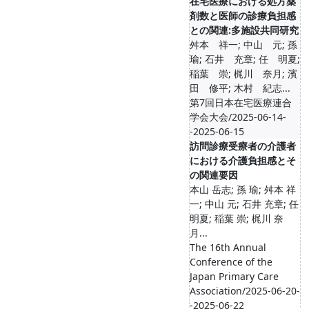
在宅医療における処方薬
剤数と医師の診療負担感
との関連:多施設共同研究
舛本 祥一; 中山 元; 孫
瑜; 石井 充章; 任 明夏;
稲葉 崇; 梶川 奈月; 濱
田 修平; 木村 紀志...
第7回日本在宅医療連合
学会大会/2025-06-14-
-2025-06-15
訪問診療受療者の介護者
における介護負担感とそ
の関連要因
本山 岳志; 孫 瑜; 舛本 祥
一; 中山 元; 石井 充章; 任
明夏; 稲葉 崇; 梶川 奈
月...
The 16th Annual
Conference of the
Japan Primary Care
Association/2025-06-20-
-2025-06-22