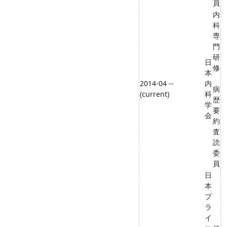
員
内
科
専
門
研
日
修
本
2014-04 --
内
病
(current)
科
歴
学
要
会
約
査
読
委
員
日
本
プ
ラ
イ