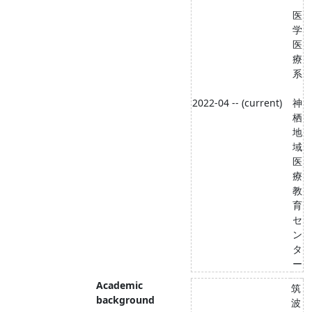
医
学
医
療
系
2022-04 -- (current)
神
栖
地
域
医
療
教
育
セ
ン
タ
ー
Academic
筑
background
波