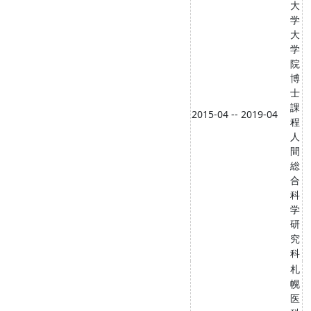
大
学
大
学
院
博
士
課
2015-04 -- 2019-04
程
人
間
総
合
科
学
研
究
科
札
幌
医