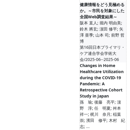
健康情報をどう見極める
か。～市民を対象にした
全国Web調査結果～
阪本 直人; 堀内 明由美;
鈴木 將玄; 濵田 修平; 矢
澤 亜季; 山本 司; 前野 哲
博​​
第16回日本プライマリ・
ケア連合学会学術大
会/2025-06--2025-06
Changes in Home
Healthcare Utilization
during the COVID-19
Pandemic: A
Retrospective Cohort
Study in Japan
孫 瑜; 後藤 亮平; 濵
野 淳; 任 明夏; 舛本
祥一; 梶川 奈月; 稲葉
崇; 濱田 修平; 木村 紀
志; ...