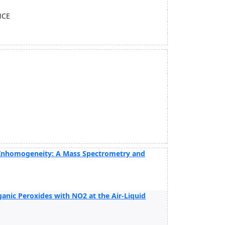
NCE
e Inhomogeneity: A Mass Spectrometry and
anic Peroxides with NO2 at the Air-Liquid