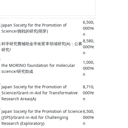
6,500,
進
Japan Society for the Promotion of
000Ye
Science/挑戦的研究(萌芽)
n
8,580,
進
科学研究費補助金学術変革領域研究(A)：公募
000Ye
研究/
n
M
1,000,
the MORINO foundation for molecular
000Ye
c
science/研究助成
n
M
Japan Society for the Promotion of
8,710,
Science/Grant-in-Aid for Transformative
000Ye
c
Research Areas(A)
n
M
Japan Society for the Promotion of Science
6,500,
(JSPS)/Grant-in-Aid for Challenging
000Ye
c
Research (Exploratory)
n