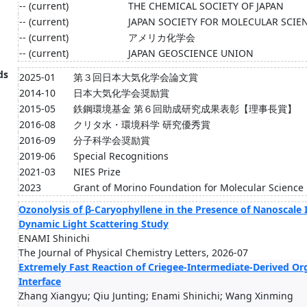
-- (current)
THE CHEMICAL SOCIETY OF JAPAN
-- (current)
JAPAN SOCIETY FOR MOLECULAR SCIE
-- (current)
アメリカ化学会
-- (current)
JAPAN GEOSCIENCE UNION
ds
2025-01
第３回日本大気化学会論文賞
2014-10
日本大気化学会奨励賞
2015-05
鉄鋼環境基金 第６回助成研究成果表彰【理事長賞】
2016-08
クリタ水・環境科学 研究優秀賞
2016-09
分子科学会奨励賞
2019-06
Special Recognitions
2021-03
NIES Prize
2023
Grant of Morino Foundation for Molecular Science
Ozonolysis of β-Caryophyllene in the Presence of Nanoscal
Dynamic Light Scattering Study
ENAMI Shinichi
The Journal of Physical Chemistry Letters, 2026-07
Extremely Fast Reaction of Criegee-Intermediate-Derived Org
Interface
Zhang Xiangyu; Qiu Junting; Enami Shinichi; Wang Xinming