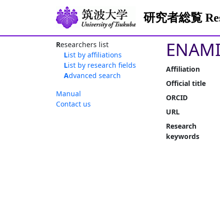
研究者総覧 Resea
ENAMI 
Researchers list
List by affiliations
List by research fields
Affiliation
Advanced search
Official title
Manual
ORCID
Contact us
URL
Research
keywords