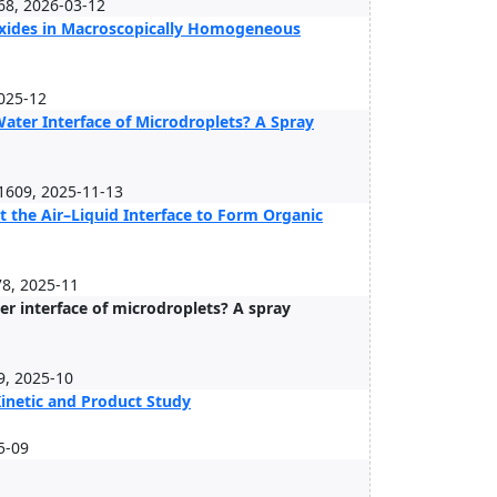
8, 2026-03-12
oxides in Macroscopically Homogeneous
2025-12
ater Interface of Microdroplets? A Spray
609, 2025-11-13
 the Air–Liquid Interface to Form Organic
78, 2025-11
er interface of microdroplets? A spray
, 2025-10
Kinetic and Product Study
5-09