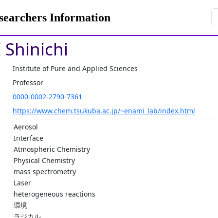
rchers Information
Shinichi
Institute of Pure and Applied Sciences
Professor
0000-0002-2790-7361
https://www.chem.tsukuba.ac.jp/~enami_lab/index.html
Aerosol
Interface
Atmospheric Chemistry
Physical Chemistry
mass spectrometry
Laser
heterogeneous reactions
環境
ラジカル