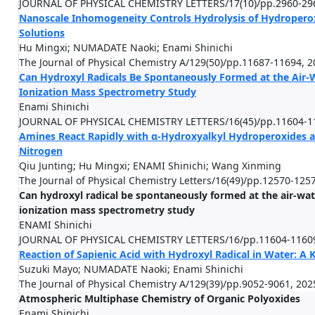
JOURNAL OF PHYSICAL CHEMISTRY LETTERS/17(10)/pp.2960-296
Nanoscale Inhomogeneity Controls Hydrolysis of Hydroper
Solutions
Hu Mingxi; NUMADATE Naoki; Enami Shinichi
The Journal of Physical Chemistry A/129(50)/pp.11687-11694, 
Can Hydroxyl Radicals Be Spontaneously Formed at the Air-W
Ionization Mass Spectrometry Study
Enami Shinichi
JOURNAL OF PHYSICAL CHEMISTRY LETTERS/16(45)/pp.11604-11
Amines React Rapidly with α-Hydroxyalkyl Hydroperoxides at
Nitrogen
Qiu Junting; Hu Mingxi; ENAMI Shinichi; Wang Xinming
The Journal of Physical Chemistry Letters/16(49)/pp.12570-125
Can hydroxyl radical be spontaneously formed at the air-wat
ionization mass spectrometry study
ENAMI Shinichi
JOURNAL OF PHYSICAL CHEMISTRY LETTERS/16/pp.11604-11609
Reaction of Sapienic Acid with Hydroxyl Radical in Water: A 
Suzuki Mayo; NUMADATE Naoki; Enami Shinichi
The Journal of Physical Chemistry A/129(39)/pp.9052-9061, 202
Atmospheric Multiphase Chemistry of Organic Polyoxides
Enami Shinichi