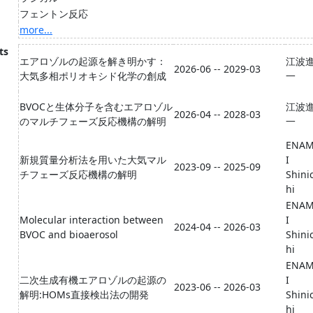
フェントン反応
more...
ts
エアロゾルの起源を解き明かす：
江波
2026-06 -- 2029-03
大気多相ポリオキシド化学の創成
一
BVOCと生体分子を含むエアロゾル
江波
2026-04 -- 2028-03
のマルチフェーズ反応機構の解明
一
ENA
新規質量分析法を用いた大気マル
I
2023-09 -- 2025-09
チフェーズ反応機構の解明
Shini
hi
ENA
Molecular interaction between
I
2024-04 -- 2026-03
BVOC and bioaerosol
Shini
hi
ENA
二次生成有機エアロゾルの起源の
I
2023-06 -- 2026-03
解明:HOMs直接検出法の開発
Shini
hi