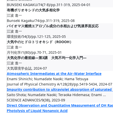
BUNSEKI KAGAKU/74(7-8)/pp.311-319, 2025-04-01
有機ポリオキシドの大気多相化学
江波 進一
Bunseki Kagaku/74/pp.311-319, 2025-08
バイオマス燃焼エアロゾル成分の水相および気液界面反応
江波 進一
環境技術/54(3)/pp.121-125, 2025-05
大気中のヒドロトリオキシド（ROOOH）
江波 進一
月刊化学/1(80)/pp.70-71, 2025-01
大気化学の最前線―第3講 大気不均一化学入門―
江波 進一
大気環境学会誌, 2024-07
Atmospheric Intermediates at the Air–Water Interface
Enami Shinichi; Numadate Naoki; Hama Tetsuya
Journal of Physical Chemistry A/128(28)/pp.5419-5434, 2024-07
Impurity contribution to ultraviolet absorption of saturated 
Saito Shota; Numadate Naoki; Teraoka Hidemasa; Enami ...
SCIENCE ADVANCES/9(38), 2023-09
Direct Observation and Quantitative Measurement of OH Radi
Photolysis of Liquid Nonanoic Acid