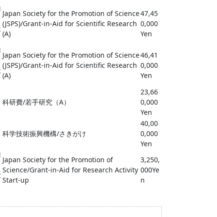
M
Japan Society for the Promotion of Science
47,45
(JSPS)/Grant-in-Aid for Scientific Research
0,000
c
(A)
Yen
M
Japan Society for the Promotion of Science
46,41
(JSPS)/Grant-in-Aid for Scientific Research
0,000
c
(A)
Yen
23,66
科研費/若手研究（A）
0,000
Yen
40,00
科学技術振興機構/さきがけ
0,000
Yen
M
Japan Society for the Promotion of
3,250,
Science/Grant-in-Aid for Research Activity
000Ye
c
Start-up
n