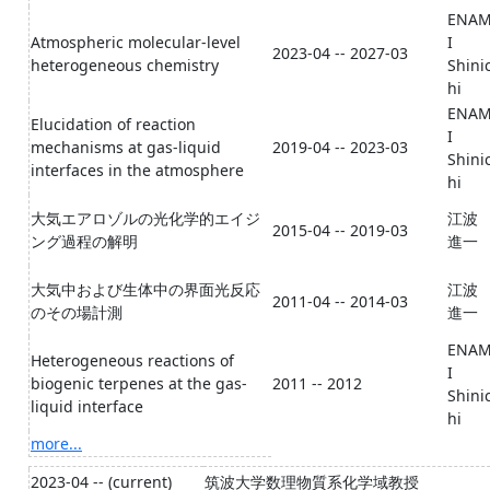
ENA
Atmospheric molecular-level
I
2023-04 -- 2027-03
heterogeneous chemistry
Shini
hi
ENA
Elucidation of reaction
I
mechanisms at gas-liquid
2019-04 -- 2023-03
Shini
interfaces in the atmosphere
hi
大気エアロゾルの光化学的エイジ
江波
2015-04 -- 2019-03
ング過程の解明
進一
大気中および生体中の界面光反応
江波
2011-04 -- 2014-03
のその場計測
進一
ENA
Heterogeneous reactions of
I
biogenic terpenes at the gas-
2011 -- 2012
Shini
liquid interface
hi
more...
2023-04 -- (current)
筑波大学数理物質系化学域教授