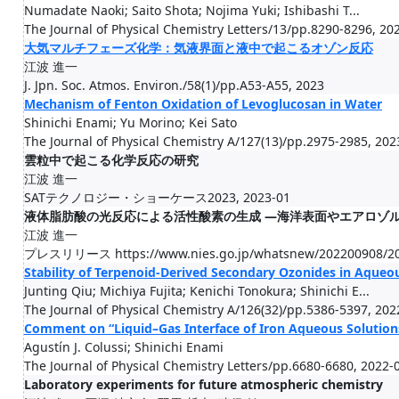
Numadate Naoki; Saito Shota; Nojima Yuki; Ishibashi T...
The Journal of Physical Chemistry Letters/13/pp.8290-8296, 20
大気マルチフェーズ化学：気液界面と液中で起こるオゾン反応
江波 進一
J. Jpn. Soc. Atmos. Environ./58(1)/pp.A53-A55, 2023
Mechanism of Fenton Oxidation of Levoglucosan in Water
Shinichi Enami; Yu Morino; Kei Sato
The Journal of Physical Chemistry A/127(13)/pp.2975-2985, 202
雲粒中で起こる化学反応の研究
江波 進一
SATテクノロジー・ショーケース2023, 2023-01
液体脂肪酸の光反応による活性酸素の生成 —海洋表面やエアロゾ
江波 進一
プレスリリース https://www.nies.go.jp/whatsnew/202200908/202
Stability of Terpenoid-Derived Secondary Ozonides in Aqueo
Junting Qiu; Michiya Fujita; Kenichi Tonokura; Shinichi E...
The Journal of Physical Chemistry A/126(32)/pp.5386-5397, 202
Comment on “Liquid–Gas Interface of Iron Aqueous Solutio
Agustín J. Colussi; Shinichi Enami
The Journal of Physical Chemistry Letters/pp.6680-6680, 2022-
Laboratory experiments for future atmospheric chemistry