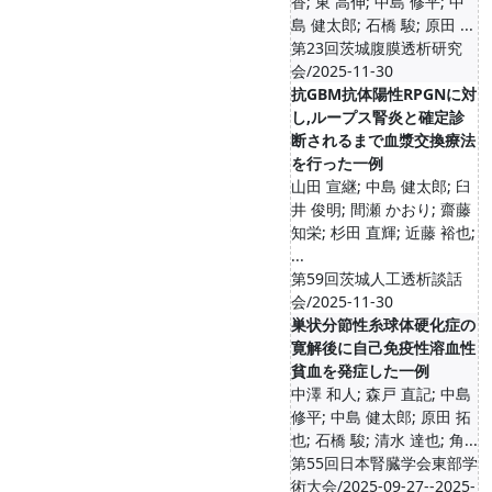
香; 東 高伸; 中島 修平; 中
島 健太郎; 石橋 駿; 原田 ...
第23回茨城腹膜透析研究
会/2025-11-30
抗GBM抗体陽性RPGNに対
し,ループス腎炎と確定診
断されるまで血漿交換療法
を行った一例
山田 宣継; 中島 健太郎; 臼
井 俊明; 間瀬 かおり; 齋藤
知栄; 杉田 直輝; 近藤 裕也;
...
第59回茨城人工透析談話
会/2025-11-30
巣状分節性糸球体硬化症の
寛解後に自己免疫性溶血性
貧血を発症した一例
中澤 和人; 森戸 直記; 中島
修平; 中島 健太郎; 原田 拓
也; 石橋 駿; 清水 達也; 角...
第55回日本腎臓学会東部学
術大会/2025-09-27--2025-