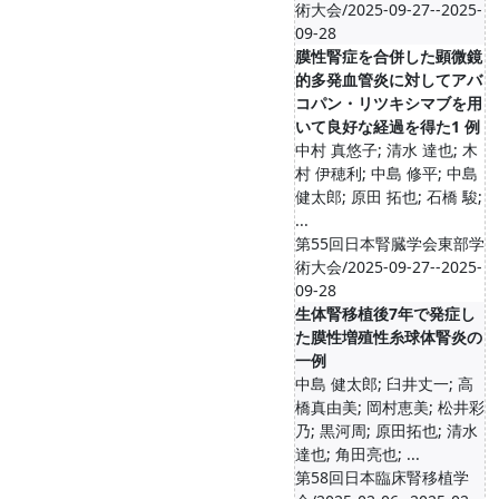
術大会/2025-09-27--2025-
09-28
膜性腎症を合併した顕微鏡
的多発血管炎に対してアバ
コパン・リツキシマブを用
いて良好な経過を得た1 例
中村 真悠子; 清水 達也; 木
村 伊穂利; 中島 修平; 中島
健太郎; 原田 拓也; 石橋 駿;
...
第55回日本腎臓学会東部学
術大会/2025-09-27--2025-
09-28
生体腎移植後7年で発症し
た膜性増殖性糸球体腎炎の
一例
中島 健太郎; 臼井丈一; 高
橋真由美; 岡村恵美; 松井彩
乃; 黒河周; 原田拓也; 清水
達也; 角田亮也; ...
第58回日本臨床腎移植学