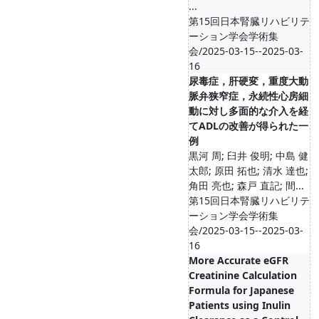
...
第15回日本腎臓リハビリテ
ーション学会学術集
会/2025-03-15--2025-03-
16
尿毒症，肝硬変，重度大動
脈弁狭窄症，永続性心房細
動に対し多面的な介入を経
てADLの改善が得られた一
例
黒河 周; 臼井 俊明; 中島 健
太郎; 原田 拓也; 清水 達也;
角田 亮也; 森戸 直記; 間...
第15回日本腎臓リハビリテ
ーション学会学術集
会/2025-03-15--2025-03-
16
More Accurate eGFR
Creatinine Calculation
Formula for Japanese
Patients using Inulin