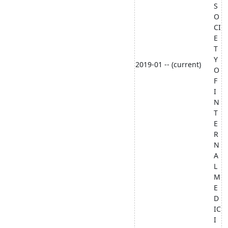
S
O
CI
E
T
Y
2019-01 -- (current)
O
F
I
N
T
E
R
N
A
L
M
E
D
IC
I