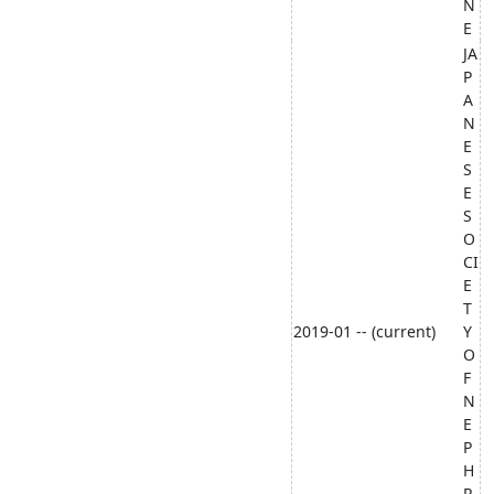
N
E
JA
P
A
N
E
S
E
S
O
CI
E
T
2019-01 -- (current)
Y
O
F
N
E
P
H
R