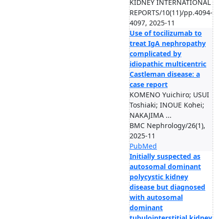
KIDNEY INTERNATIONAL
REPORTS/10(11)/pp.4094-
4097, 2025-11
Use of tocilizumab to
treat IgA nephropathy
complicated by
idiopathic multicentric
Castleman disease: a
case report
KOMENO Yuichiro; USUI
Toshiaki; INOUE Kohei;
NAKAJIMA ...
BMC Nephrology/26(1),
2025-11
PubMed
Initially suspected as
autosomal dominant
polycystic kidney
disease but diagnosed
with autosomal
dominant
tubulointerstitial kidney