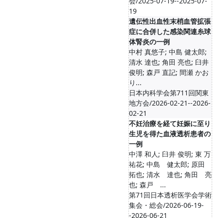
会/2025-07-19--2025-07-
19
遺伝性出血性末梢血管拡張
症に合併した感染関連糸球
体腎炎の一例
中村 真悠子; 中島 健太郎;
清水 達也; 角田 亮也; 臼井
俊明; 森戸 直記; 間瀬 かお
り...
日本内科学会第711回関東
地方会/2026-02-21--2026-
02-21
不妊治療を経て妊娠に至り
生児を得た血液透析患者の
一例
中澤 和人; 臼井 俊明; 東 万
祐花; 中島 健太郎; 原田
拓也; 清水 達也; 角田 亮
也; 森戸 ...
第71回日本透析医学会学術
集会・総会/2026-06-19-
-2026-06-21