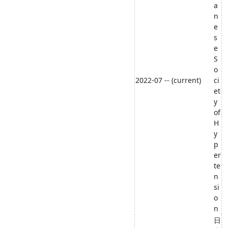
a
n
e
s
e
S
o
2022-07 -- (current)
ci
et
y
of
H
y
p
er
te
n
si
o
n
日