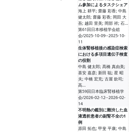
ム参加によるタスクシェア
海上 耕平; 齋藤 彩香; 中島
健太郎; 齋藤 彩香; 岡田 大
吾; 越田 里美; 岡部 祥; 石...
第61回日本移植学会総
会/2025-10-09--2025-10-
11
生体腎移植後の感染症検索
における多項目遺伝子検査
の役割
中島 健太郎; 髙橋 真由美;
喜安 嘉彦; 新田 聡; 星 昭
夫; 中橋 宏充; 古屋 欽司;
高...
第59回日本臨床腎移植学
会/2026-02-12--2026-02-
14
不明熱の鑑別に難渋した血
液透析患者の副腎不全の1
例
原田 拓也; 甲斐 平康; 中島