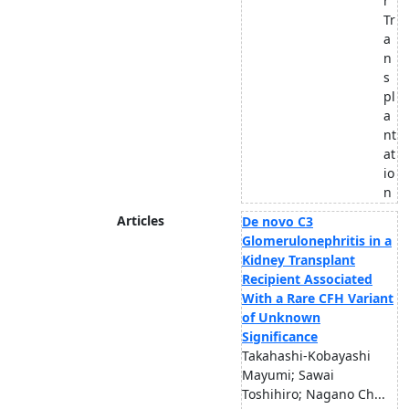
r
Tr
a
n
s
pl
a
nt
at
io
n
Articles
De novo C3
Glomerulonephritis in a
Kidney Transplant
Recipient Associated
With a Rare CFH Variant
of Unknown
Significance
Takahashi-Kobayashi
Mayumi; Sawai
Toshihiro; Nagano Ch...