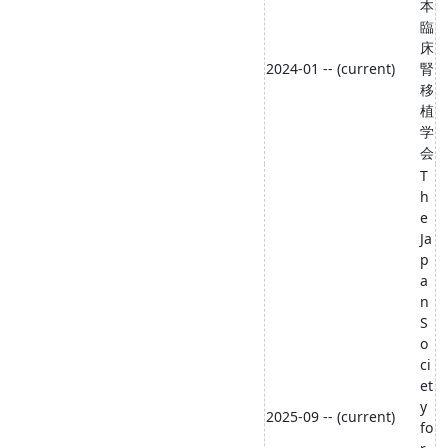
本
臨
床
2024-01 -- (current)
腎
移
植
学
会
T
h
e
Ja
p
a
n
S
o
ci
et
y
2025-09 -- (current)
fo