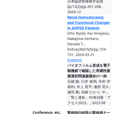
日本臨床腎移植学会雑
誌/12(2)/pp.201-208,
2024-12
Renal Hemodynamic
and Functional Changes
in ADPKD Patients
Ishii Ryota; Kai Hirayasu;
Nakajima Kentaro;
Harada T...
Kidney360/5(5)/pp.724-
731, 2024-03-21
PubMed
バイオフィルム形成を電子
顕微鏡で確認した再燃性腹
膜透析関連腹膜炎の一例
石橋 駿; 臼井 俊明; 木村 伊
穂利; 井上 晃平; 服部 晃久;
塚田 剛; 高柳 ひかり; 中...
「腎と透析」95巻別冊「ア
クセス2023」, 2023-08
Conference, etc.
腎移植内科医の腎移植チー