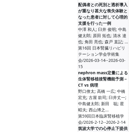
配偶者との死別と透析導入
が重なり甚大な喪失体験と
なった患者に対して心理的
支援を行った一例
中澤 和人; 臼井 俊明; 中島
健太郎; 原田 拓也; 清水 達
也; 角田 亮也; 森戸 直記; ...
第16回 日本腎臓リハビリ
テーション学会学術集
会/2026-03-14--2026-03-
15
nephron mass定量による
生体腎移植後腎機能予測－
CT vs 病理
野口僚太; 高橋 一広; 中橋
宏充; 古屋 欽司; 臼井丈一;
中島健太郎; 新田 聡; 星
昭夫; 西山博之...
第59回日本臨床腎移植学
会/2026-2-12--2026-2-14
筑波大学での心停止下提供