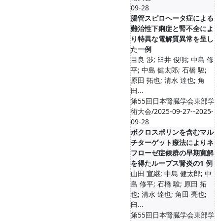
09-28
腸管スピロヘータ症による
難治性下痢症と腎不全によ
り特異な電解質異常を呈し
た一例
目良 渉; 臼井 俊明; 中島 修
平; 中島 健太郎; 石橋 駿;
原田 拓也; 清水 達也; 角
田...
第55回日本腎臓学会東部学
術大会/2025-09-27--2025-
09-28
ボクロスポリンを含むマル
チターゲット療法によりネ
フローゼ症候群の早期寛解
を得たループス腎炎の1 例
山田 宣継; 中島 健太郎; 中
島 修平; 石橋 駿; 原田 拓
也; 清水 達也; 角田 亮也;
臼...
第55回日本腎臓学会東部学