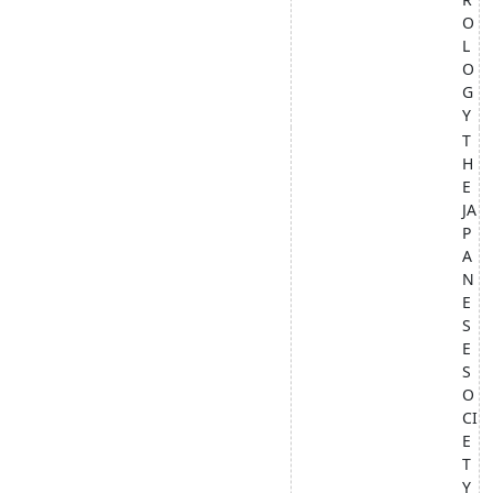
O
L
O
G
Y
T
H
E
JA
P
A
N
E
S
E
S
O
CI
E
T
Y