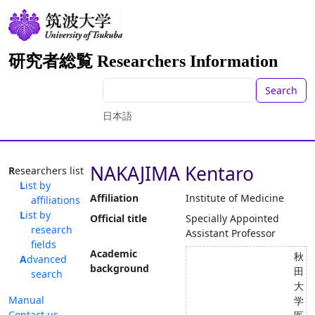
研究者総覧 Researchers Information
Search
日本語
NAKAJIMA Kentaro
Researchers list
List by
Affiliation
Institute of Medicine
affiliations
List by
Official title
Specially Appointed
research
Assistant Professor
fields
Academic
秋
Advanced
background
田
search
大
Manual
学
Contact us