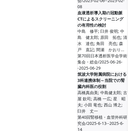
会/2025-02-06--2025-02-
08
血液透析導入期の冠動脈
CTによるスクリーニング
の有用性の検討
中島 修平; 臼井 俊明; 中
島 健太郎; 原田 拓也; 清
水 達也; 角田 亮也; 森
戸 直記; 間瀬 かおり...
第70回日本透析医学会学術
集会・総会/2025-06-26-
-2025-06-29
筑波大学附属病院における
3科連携体制～当院での腎
臓内科医の役割
高橋真由美; 中島健太郎; 古
屋 欽司; 高橋 一広; 星 昭
夫; 小田 竜也; 西山 博之;
臼井 丈一
第40回腎移植・血管外科研
究会/2025-6-13--2025-6-
14