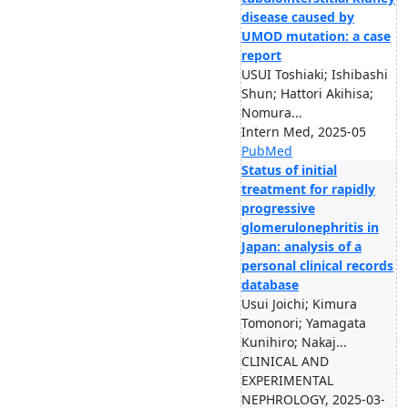
disease caused by
UMOD mutation: a case
report
USUI Toshiaki; Ishibashi
Shun; Hattori Akihisa;
Nomura...
Intern Med, 2025-05
PubMed
Status of initial
treatment for rapidly
progressive
glomerulonephritis in
Japan: analysis of a
personal clinical records
database
Usui Joichi; Kimura
Tomonori; Yamagata
Kunihiro; Nakaj...
CLINICAL AND
EXPERIMENTAL
NEPHROLOGY, 2025-03-