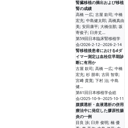
腎臓移植の摘出および移植
腎の成績
高橋 一広; 古屋 欽司; 中橋
宏充; 中島健太郎; 高橋真由
美; 安田康平; 大橋佳那; 坂
寄俊子; 臼井丈...
第59回日本臨床腎移植学
会/2026-2-12--2026-2-14
腎移植後患者におけるdダ
イマー測定は血栓症早期診
断に有用か
古屋 欽司; 高橋 一広; 中橋
宏充; 杉 朋幸; 古田 智章;
宮﨑 貴寛; 下村 治; 中島
健...
第61回日本移植学会総
会/2025-10-9--2025-10-11
腹膜透析・血液透析の併用
療法中に発症した膠原性腸
炎の一例
目良 渉; 臼井 俊明; 楠 優