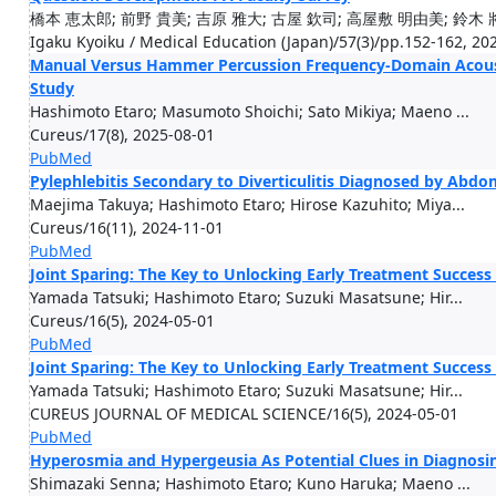
橋本 恵太郎; 前野 貴美; 吉原 雅大; 古屋 欽司; 高屋敷 明由美; 鈴木 
Igaku Kyoiku / Medical Education (Japan)/57(3)/pp.152-162, 20
Manual Versus Hammer Percussion Frequency-Domain Acousti
Study
Hashimoto Etaro; Masumoto Shoichi; Sato Mikiya; Maeno ...
Cureus/17(8), 2025-08-01
PubMed
Pylephlebitis Secondary to Diverticulitis Diagnosed by A
Maejima Takuya; Hashimoto Etaro; Hirose Kazuhito; Miya...
Cureus/16(11), 2024-11-01
PubMed
Joint Sparing: The Key to Unlocking Early Treatment Success i
Yamada Tatsuki; Hashimoto Etaro; Suzuki Masatsune; Hir...
Cureus/16(5), 2024-05-01
PubMed
Joint Sparing: The Key to Unlocking Early Treatment Success i
Yamada Tatsuki; Hashimoto Etaro; Suzuki Masatsune; Hir...
CUREUS JOURNAL OF MEDICAL SCIENCE/16(5), 2024-05-01
PubMed
Hyperosmia and Hypergeusia As Potential Clues in Diagnosin
Shimazaki Senna; Hashimoto Etaro; Kuno Haruka; Maeno ...