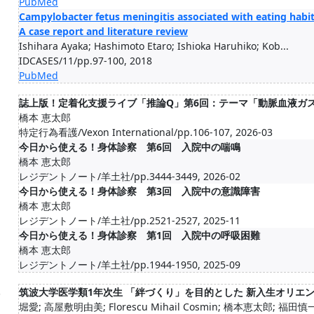
PubMed
Campylobacter fetus meningitis associated with eating habits
A case report and literature review
Ishihara Ayaka; Hashimoto Etaro; Ishioka Haruhiko; Kob...
IDCASES/11/pp.97-100, 2018
PubMed
誌上版！定着化支援ライブ「推論Q」第6回：テーマ「動脈血液ガ
橋本 恵太郎
特定行為看護/Vexon International/pp.106-107, 2026-03
今日から使える！身体診察 第6回 入院中の喘鳴
橋本 恵太郎
レジデントノート/羊土社/pp.3444-3449, 2026-02
今日から使える！身体診察 第3回 入院中の意識障害
橋本 恵太郎
レジデントノート/羊土社/pp.2521-2527, 2025-11
今日から使える！身体診察 第1回 入院中の呼吸困難
橋本 恵太郎
レジデントノート/羊土社/pp.1944-1950, 2025-09
.
筑波大学医学類1年次生 「絆づくり」を目的とした 新入生オリエ
堀愛; 高屋敷明由美; Florescu Mihail Cosmin; 橋本恵太郎; 福田慎