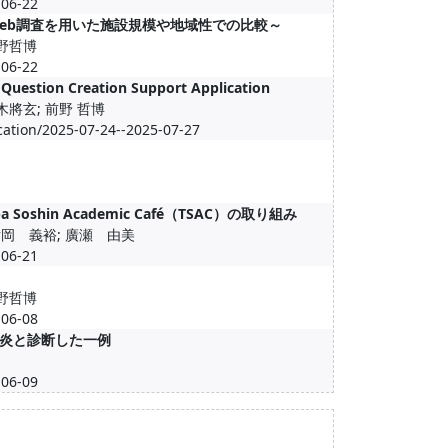
6-22
eb調査を用いた施設規模や地域性での比較～
前野哲博
6-22
Question Creation Support Application
木將玄; 前野 哲博
cation/2025-07-24--2025-07-27
hin Academic Café（TSAC）の取り組み
片岡 義裕; 廣瀬 由美
6-21
前野哲博
6-08
炎と診断した一例
6-09