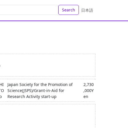
Search
日本語
)
HI
Japan Society for the Promotion of
2,730
TO
Science(JSPS)/Grant-in-Aid for
,000Y
o
Research Activity start-up
en