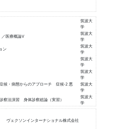
筑波大
学
筑波大
）／医療概論Ⅴ
学
筑波大
ョン
学
筑波大
学
筑波大
学
症候・病態からのアプローチ 症候-2 悪
筑波大
学
筑波大
 診察法演習 身体診察総論（実習）
学
ヴェクソンインターナショナル株式会社