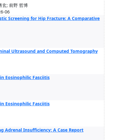
將玄; 前野 哲博
26-06
c Screening for Hip Fracture: A Comparative
bdominal Ultrasound and Computed Tomography
n Eosinophilic Fasciitis
n Eosinophilic Fasciitis
g Adrenal Insufficiency: A Case Report