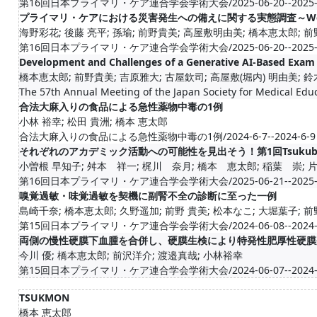
第16回日本プライマリ・ケア連合学会学術大会/2025-06-20--2025-0
プライマリ・ケアにおける災害発生への備えに関する実態調査～W
海野彩花; 後藤 亮平; 孫瑜; 前野貴美; 高屋敷明由美; 橋本恵太郎; 
第16回日本プライマリ・ケア連合学会学術大会/2025-06-20--2025-0
Development and Challenges of a Generative AI-Based Exam 
橋本恵太郎; 前野貴美; 吉原雅大; 古屋欽司; 高屋敷(堀内) 明由美; 鈴
The 57th Annual Meeting of the Japan Society for Medical Edu
合法大麻入りの食品による急性薬物中毒の1例
小林 裕幸; 松田 貴洲; 橋本 恵太郎
合法大麻入りの食品による急性薬物中毒の1例/2024-6-7--2024-6-9
それぞれのアカデミック活動への可能性を見出そう！第1回Tsukuba Sos
小曽根 早知子; 舛本 祥一; 梶川 奈月; 橋本 恵太郎; 稲葉 崇; 
第16回日本プライマリ・ケア連合学会学術大会/2025-06-21--2025-0
嗅覚過敏・味覚過敏を契機に副腎不全の診断に至った一例
島崎千奈; 橋本恵太郎; 久野遥加; 前野 貴美; 松本なこ; 大堀葉子; 
第15回日本プライマリ・ケア連合学会学術大会/2024-06-08--2024-0
両側の慢性硬膜下血腫を合併し、硬膜生検により特発性肥厚性硬膜
今川 優; 橋本恵太郎; 前沢洋介; 渡邉真哉; 小林裕幸
第15回日本プライマリ・ケア連合学会学術大会/2024-06-07--2024-0
TSUKMON
橋本 恵太郎