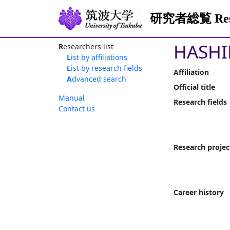
研究者総覧 Resea
HASHI
Researchers list
List by affiliations
List by research fields
Affiliation
Advanced search
Official title
Manual
Research fields
Contact us
Research projec
Career history