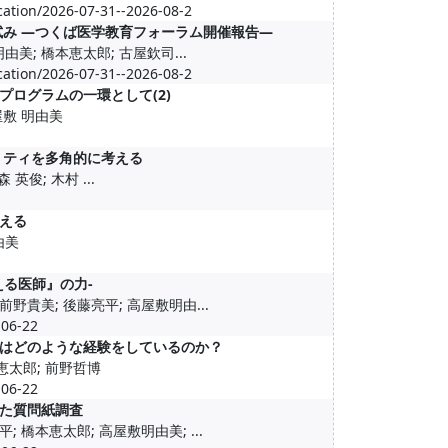
cation/2026-07-31--2026-08-2
試み ―つくば医学教育フォーラム開催報告―
敷明由美; 橋本恵太郎; 古屋欽司...
cation/2026-07-31--2026-08-2
ログラムの一環として(2)
屋敷 明由美
リティを多角的に考える
英俊; 木村 ...
える
由美
る医師』の力-
前野貴美; 後藤亮平; 高屋敷明由...
6-22
はどのような経験をしているのか？
本恵太郎; 前野哲博
6-22
た質問紙調査
; 橋本恵太郎; 高屋敷明由美; ...