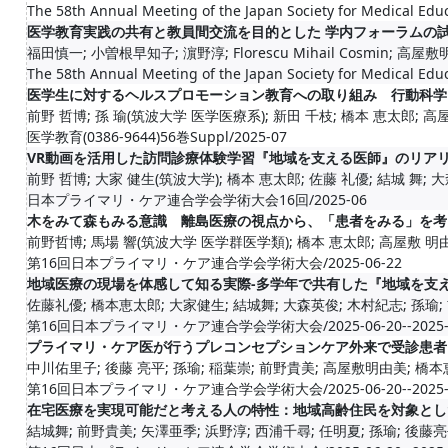
The 58th Annual Meeting of the Japan Society for Medical Edu
医学教育実践の共有と教員間交流を目的とした 学内フォーラムの
福田慎一; 小曽根早知子; 濵野淳; Florescu Mihail Cosmin; 高屋
The 58th Annual Meeting of the Japan Society for Medical Edu
医学生に対するヘルスプロモーション教育への取り組み 行動科学プ
前野 哲博; 孫 瑜(筑波大学 医学医療系); 新田 千枝; 橋本 恵太郎; 高
医学教育(0386-9644)56巻Suppl/2025-07
VR動画を活用した訪問診療体験学習『地域を支える医師』のリア
前野 哲博; 大家 健生(筑波大学); 橋本 恵太郎; 佐藤 礼優; 結城 舞; 大森 
日本プライマリ・ケア連合学会学術大会16回/2025-06
木をみて森もみる意識 離島医療の視点から、「患者をみる」を考
前野哲博; 馬場 響(筑波大学 医学群医学類); 橋本 恵太郎; 高屋敷 明
第16回日本プライマリ・ケア連合学会学術大会/2025-06-22
地域医療の現場を体感して知る実際-多学年で共有した『地域を支え
佐藤礼優; 橋本恵太郎; 大家健生; 結城舞; 大森英俊; 木村紀志; 孫瑜; 
第16回日本プライマリ・ケア連合学会学術大会/2025-06-20--2025-0
プライマリ・ケア医が行うプレコンセプションケア外来で受診患者
中川佑里子; 後藤 亮平; 孫瑜; 稲葉崇; 前野貴美; 高屋敷明由美; 橋
第16回日本プライマリ・ケア連合学会学術大会/2025-06-20--2025-0
在宅医療を実現可能だと考える人の特性：地域高齢住民を対象とし
結城舞; 前野貴美; 矢澤亜季; 浜野淳; 西浦千尋; 任明夏; 孫瑜; 後藤亮平