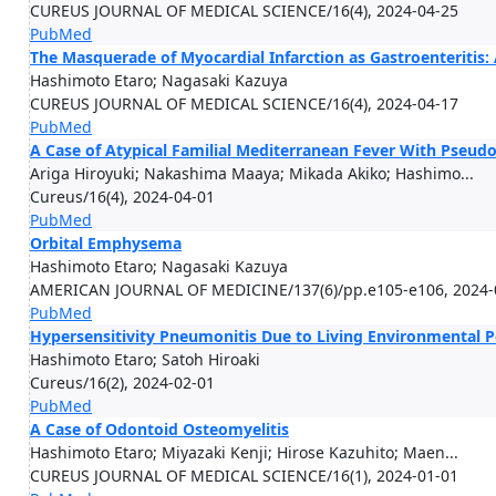
CUREUS JOURNAL OF MEDICAL SCIENCE/16(4), 2024-04-25
PubMed
The Masquerade of Myocardial Infarction as Gastroenteritis:
Hashimoto Etaro; Nagasaki Kazuya
CUREUS JOURNAL OF MEDICAL SCIENCE/16(4), 2024-04-17
PubMed
A Case of Atypical Familial Mediterranean Fever With Pseud
Ariga Hiroyuki; Nakashima Maaya; Mikada Akiko; Hashimo...
Cureus/16(4), 2024-04-01
PubMed
Orbital Emphysema
Hashimoto Etaro; Nagasaki Kazuya
AMERICAN JOURNAL OF MEDICINE/137(6)/pp.e105-e106, 2024-
PubMed
Hypersensitivity Pneumonitis Due to Living Environmental
Hashimoto Etaro; Satoh Hiroaki
Cureus/16(2), 2024-02-01
PubMed
A Case of Odontoid Osteomyelitis
Hashimoto Etaro; Miyazaki Kenji; Hirose Kazuhito; Maen...
CUREUS JOURNAL OF MEDICAL SCIENCE/16(1), 2024-01-01