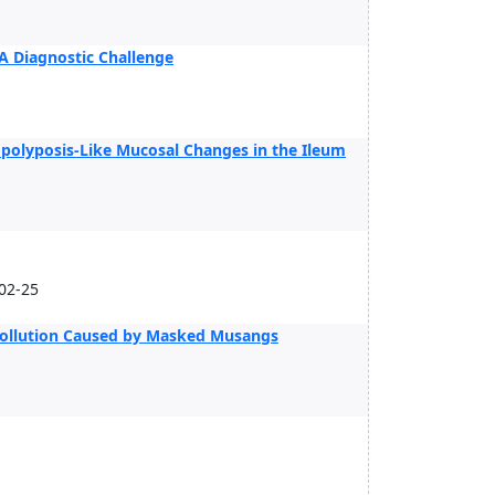
 A Diagnostic Challenge
opolyposis-Like Mucosal Changes in the Ileum
02-25
 Pollution Caused by Masked Musangs