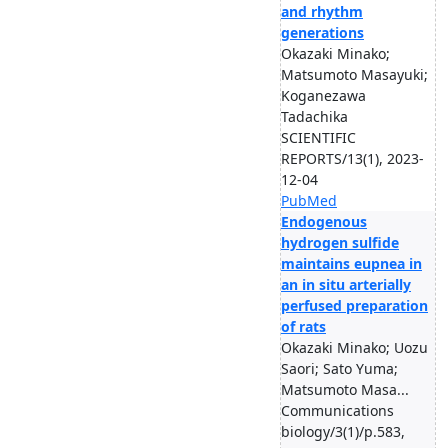
and rhythm
generations
Okazaki Minako;
Matsumoto Masayuki;
Koganezawa
Tadachika
SCIENTIFIC
REPORTS/13(1), 2023-
12-04
PubMed
Endogenous
hydrogen sulfide
maintains eupnea in
an in situ arterially
perfused preparation
of rats
Okazaki Minako; Uozu
Saori; Sato Yuma;
Matsumoto Masa...
Communications
biology/3(1)/p.583,