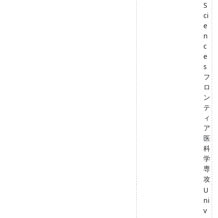
S
ci
e
n
c
e
s
フ
ロ
ン
テ
ィ
ア
医
科
学
専
攻
U
ni
v