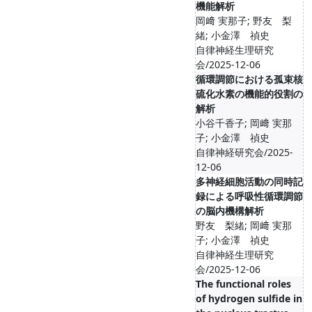
機能解析
岡﨑 実那子; 野友 梨
緒; 小金澤 禎史
自律神経生理研究
会/2025-12-06
循環調節における孤束核
硫化水素の機能的役割の
解析
小谷千香子; 岡﨑 実那
子; 小金澤 禎史
自律神経研究会/2025-
12-06
多神経細胞活動の同時記
録による呼吸性循環調節
の脳内機構解析
野友 梨緒; 岡﨑 実那
子; 小金澤 禎史
自律神経生理研究
会/2025-12-06
The functional roles
of hydrogen sulfide in