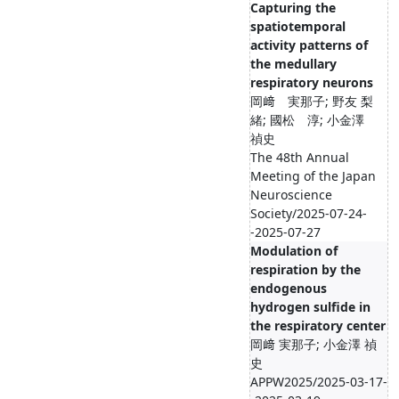
Capturing the
spatiotemporal
activity patterns of
the medullary
respiratory neurons
岡﨑 実那子; 野友 梨
緒; 國松 淳; 小金澤
禎史
The 48th Annual
Meeting of the Japan
Neuroscience
Society/2025-07-24-
-2025-07-27
Modulation of
respiration by the
endogenous
hydrogen sulfide in
the respiratory center
岡﨑 実那子; 小金澤 禎
史
APPW2025/2025-03-17-