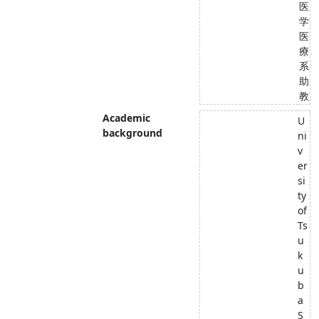
医
学
医
療
系
助
教
Academic
U
background
ni
v
er
si
ty
of
Ts
u
k
u
b
a
S