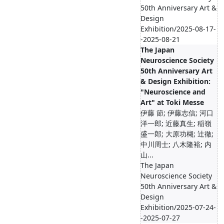
50th Anniversary Art &
Design
Exhibition/2025-08-17-
-2025-08-21
The Japan
Neuroscience Society
50th Anniversary Art
& Design Exhibition:
"Neuroscience and
Art" at Toki Messe
伊藤 節; 伊藤志信; 河口
洋一郎; 近藤真生; 稲嶺
盛一郎; 大原功楜; 辻徹;
中川周士; 八木隆裕; 内
山...
The Japan
Neuroscience Society
50th Anniversary Art &
Design
Exhibition/2025-07-24-
-2025-07-27