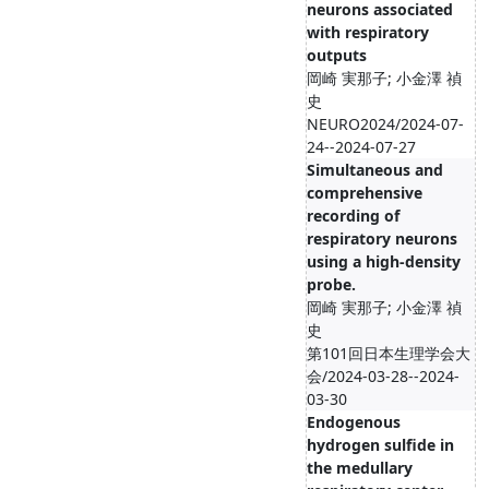
neurons associated
with respiratory
outputs
岡崎 実那子; 小金澤 禎
史
NEURO2024/2024-07-
24--2024-07-27
Simultaneous and
comprehensive
recording of
respiratory neurons
using a high-density
probe.
岡崎 実那子; 小金澤 禎
史
第101回日本生理学会大
会/2024-03-28--2024-
03-30
Endogenous
hydrogen sulfide in
the medullary