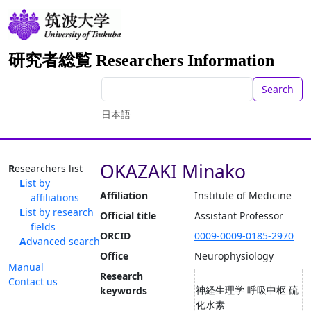
研究者総覧 Researchers Information
Search
日本語
OKAZAKI Minako
Researchers list
List by
Affiliation
Institute of Medicine
affiliations
List by research
Official title
Assistant Professor
fields
ORCID
0009-0009-0185-2970
Advanced search
Office
Neurophysiology
Manual
Research
Contact us
神経生理学 呼吸中枢 硫
keywords
化水素