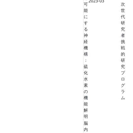
2023-03
可
次
能
世
に
代
す
研
る
究
神
者
経
挑
機
戦
構
的
：
研
硫
究
化
プ
水
ロ
素
グ
の
ラ
機
ム
能
解
明
脳
内