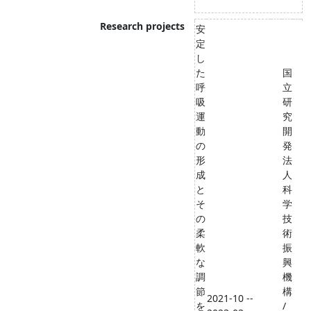
Research projects
安
定
し
た
国
呼
立
吸
研
運
究
動
開
の
発
形
法
成
人
と
科
そ
学
の
技
柔
術
軟
振
な
興
調
機
節
構
2021-10 --
を
/