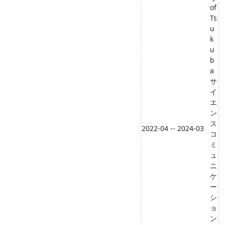
of
Ts
u
k
u
b
a
サ
イ
エ
ン
ス
2022-04 -- 2024-03
コ
ミ
ュ
ニ
ケ
ー
シ
ョ
ン