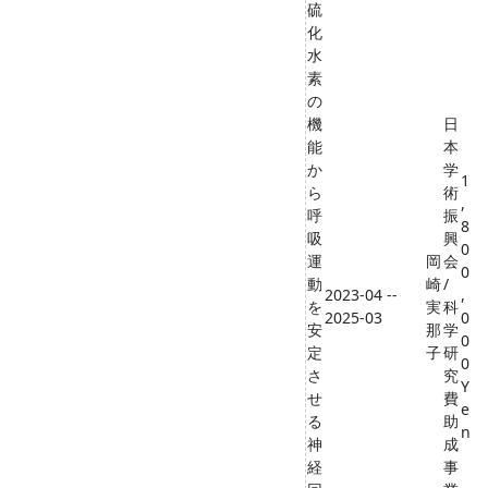
硫
化
水
素
の
機
日
能
本
か
学
1
ら
術
,
呼
振
8
吸
興
0
運
岡
会
0
動
崎
/
2023-04 --
,
を
実
科
2025-03
0
安
那
学
0
定
子
研
0
さ
究
Y
せ
費
e
る
助
n
神
成
経
事