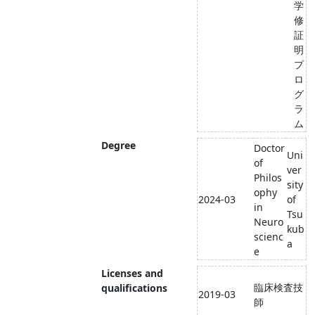
学
修
証
明
プ
ロ
グ
ラ
ム
Degree
Doctor
Uni
of
ver
Philos
sity
ophy
2024-03
of
in
Tsu
Neuro
kub
scienc
a
e
Licenses and
臨床検査技
qualifications
2019-03
師