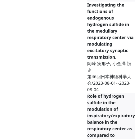
Investigating the
functions of
endogenous
hydrogen sulfide in
the medullary
respiratory center via
modulating
excitatory synaptic
transmission.
岡崎 実那子; 小金澤 禎
史
第46回日本神経科学大
会/2023-08-01--2023-
08-04
Role of hydrogen
sulfide in the
modulation of
inspiratory/expiratory
balance in the
respiratory center as
compared to