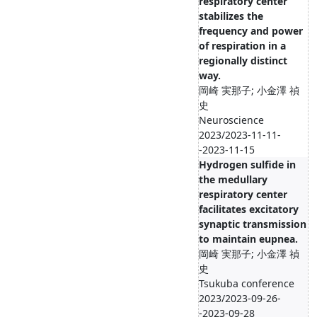
respiratory center
stabilizes the
frequency and power
of respiration in a
regionally distinct
way.
岡崎 実那子; 小金澤 禎
史
Neuroscience
2023/2023-11-11-
-2023-11-15
Hydrogen sulfide in
the medullary
respiratory center
facilitates excitatory
synaptic transmission
to maintain eupnea.
岡崎 実那子; 小金澤 禎
史
Tsukuba conference
2023/2023-09-26-
-2023-09-28