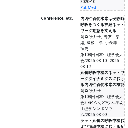
2020-10
PubMed
Conference, etc.
内因性硫化水素は安静時
呼吸をつくる神経ネット
ワーク動態を支える
岡﨑 実那子; 野友 梨
緒; 國松 淳; 小金澤
禎史
第103回日本生理学会大
会/2026-03-10--2026-
03-12
延髄呼吸中枢のネットワ
ークダイナミクスにおけ
る内因性硫化水素の機能
岡﨑 実那子
第103回日本生理学会大
会SIGシンポジウム呼吸
生理学シンポジウ
ム/2026-03-09
ラット延髄の呼吸中枢お
よび循環中枢における多