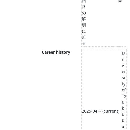
回
業
路
の
解
明
に
迫
る
Career history
U
ni
v
er
si
ty
of
Ts
u
k
2025-04 -- (current)
u
b
a