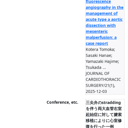
fluorescence
angiography in the
management of
acute type a aortic
dissection with
mesenteric
malperfusion: a
case report
Kotera Tomoka;
Sasaki Hanae;
Yamazaki Hajime;
Tsukada ...
JOURNAL OF
CARDIOTHORACIC
SURGERY/21(1),
2025-12-03
Conference, etc.
三尖弁のstradding
を伴う両大血管右室
起始症に対して腱索
移植によりに心室修
復を行った一例