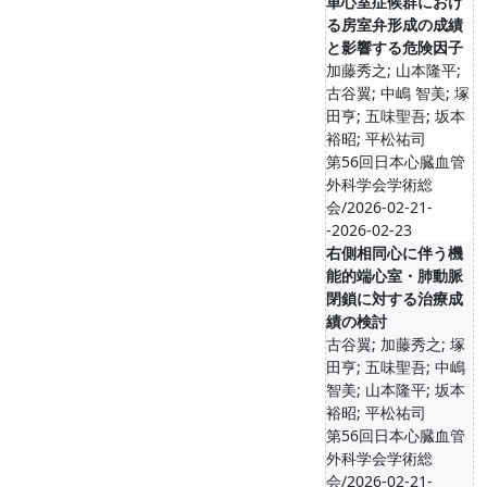
単心室症候群におけ
る房室弁形成の成績
と影響する危険因子
加藤秀之; 山本隆平;
古谷翼; 中嶋 智美; 塚
田亨; 五味聖吾; 坂本
裕昭; 平松祐司
第56回日本心臓血管
外科学会学術総
会/2026-02-21-
-2026-02-23
右側相同心に伴う機
能的端心室・肺動脈
閉鎖に対する治療成
績の検討
古谷翼; 加藤秀之; 塚
田亨; 五味聖吾; 中嶋
智美; 山本隆平; 坂本
裕昭; 平松祐司
第56回日本心臓血管
外科学会学術総
会/2026-02-21-