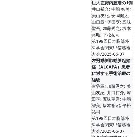
巨大左房内腫瘍の1例
井口裕介; 中嶋 智美;
美山友紀; 安岡健太;
山口章; 塚田亨; 五味
聖吾; 加藤秀之; 坂本
裕昭; 平松祐司
第198回日本胸部外
科学会関東甲信越地
方会/2025-06-07
左冠動脈肺動脈起始
症（ALCAPA）患者
に対する手術治療の
経験
古谷翼; 加藤秀之; 美
山友紀; 井口裕介; 塚
田亨; 五味聖吾; 中嶋
智美; 坂本裕昭; 平松
祐司
第198回日本胸部外
科学会関東甲信越地
方会/2025-06-07