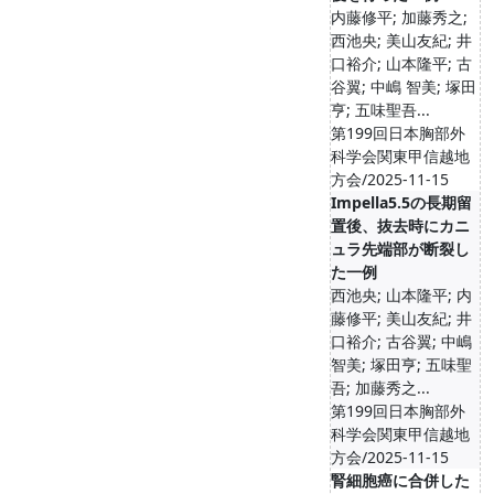
内藤修平; 加藤秀之;
西池央; 美山友紀; 井
口裕介; 山本隆平; 古
谷翼; 中嶋 智美; 塚田
亨; 五味聖吾...
第199回日本胸部外
科学会関東甲信越地
方会/2025-11-15
Impella5.5の長期留
置後、抜去時にカニ
ュラ先端部が断裂し
た一例
西池央; 山本隆平; 内
藤修平; 美山友紀; 井
口裕介; 古谷翼; 中嶋
智美; 塚田亨; 五味聖
吾; 加藤秀之...
第199回日本胸部外
科学会関東甲信越地
方会/2025-11-15
腎細胞癌に合併した