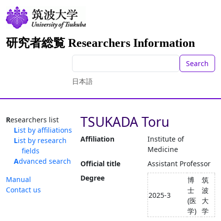
研究者総覧 Researchers Information
Search
日本語
TSUKADA Toru
Researchers list
List by affiliations
Affiliation
Institute of
List by research
Medicine
fields
Advanced search
Official title
Assistant Professor
Degree
Manual
博
筑
Contact us
士
波
2025-3
(医
大
学)
学