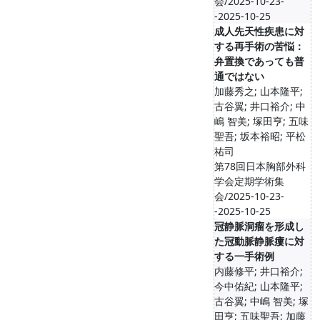
会/2025-10-23-
-2025-10-25
成人先天性疾患に対
する再手術の苦悩：
弁置換であっても普
通ではない
加藤秀之; 山本隆平;
古谷翼; 井口裕介; 中
嶋 智美; 塚田亨; 五味
聖吾; 坂本裕昭; 平松
祐司
第78回日本胸部外科
学会定期学術集
会/2025-10-23-
-2025-10-25
冠静脈洞瘤を形成し
た冠動脈静脈瘻に対
する一手術例
内藤修平; 井口裕介;
今中佑紀; 山本隆平;
古谷翼; 中嶋 智美; 塚
田亨; 五味聖吾; 加藤