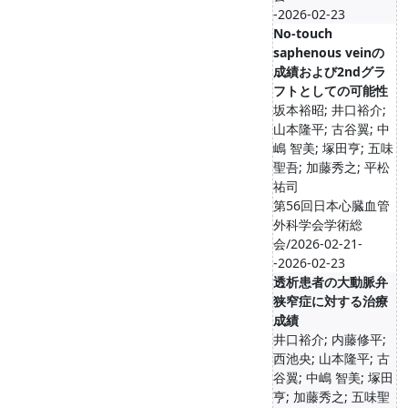
-2026-02-23
No-touch
saphenous veinの
成績および2ndグラ
フトとしての可能性
坂本裕昭; 井口裕介;
山本隆平; 古谷翼; 中
嶋 智美; 塚田亨; 五味
聖吾; 加藤秀之; 平松
祐司
第56回日本心臓血管
外科学会学術総
会/2026-02-21-
-2026-02-23
透析患者の大動脈弁
狭窄症に対する治療
成績
井口裕介; 内藤修平;
西池央; 山本隆平; 古
谷翼; 中嶋 智美; 塚田
亨; 加藤秀之; 五味聖