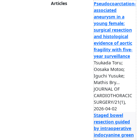
Articles
Pseudocoarctation-
associated
aneurysm in a
young female:
surgical resection
and histological
evidence of aortic
fragility with five-
year surveillance
Tsukada Toru;
Oosaka Motoo;
Iguchi Yusuke;
Mathis Bry...
JOURNAL OF
CARDIOTHORACIC
SURGERY/21(1),
2026-04-02
Staged bowel
resection guided
by intraoperative
indocyanine green