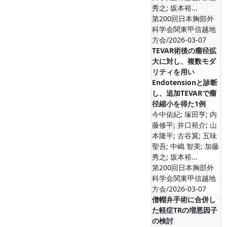
秀之; 坂本裕...
第200回日本胸部外
科学会関東甲信越地
方会/2026-03-07
TEVAR術後の瘤径拡
大に対し、複数モダ
リティを用い
Endotensionと診断
し、追加TEVARで瘤
径縮小を得た1例
今中佑紀; 塚田亨; 内
藤修平; 井口裕介; 山
本隆平; 古谷翼; 五味
聖吾; 中嶋 智美; 加藤
秀之; 坂本裕...
第200回日本胸部外
科学会関東甲信越地
方会/2026-03-07
僧帽弁手術に合併し
た軽症TRの増悪因子
の検討