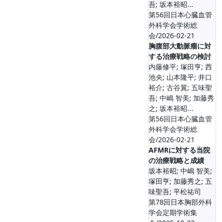
吾; 坂本裕昭...
第56回日本心臓血管
外科学会学術総
会/2026-02-21
胸腹部大動脈瘤に対
する治療戦略の検討
内藤修平; 塚田亨; 西
池央; 山本隆平; 井口
裕介; 古谷翼; 五味聖
吾; 中嶋 智美; 加藤秀
之; 坂本裕昭...
第56回日本心臓血管
外科学会学術総
会/2026-02-21
AFMRに対する当院
の治療戦略と成績
坂本裕昭; 中嶋 智美;
塚田亨; 加藤秀之; 五
味聖吾; 平松祐司
第78回日本胸部外科
学会定期学術集