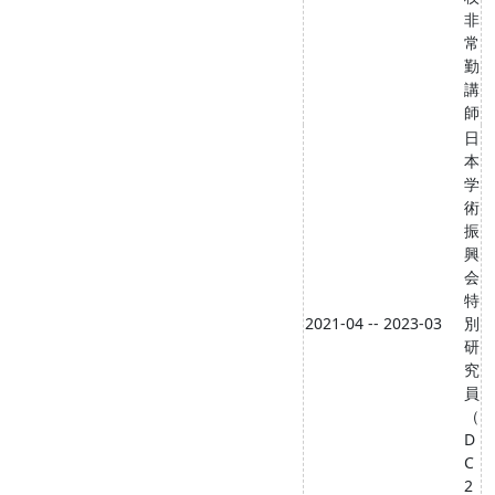
非
常
勤
講
師
日
本
学
術
振
興
会
特
2021-04 -- 2023-03
別
研
究
員
（
D
C
2