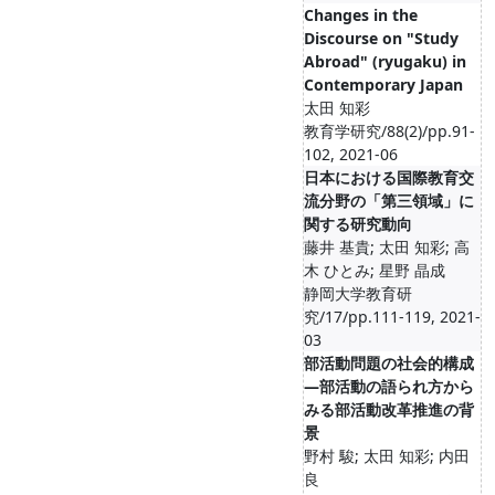
Changes in the
Discourse on "Study
Abroad" (ryugaku) in
Contemporary Japan
太田 知彩
教育学研究/88(2)/pp.91-
102, 2021-06
日本における国際教育交
流分野の「第三領域」に
関する研究動向
藤井 基貴; 太田 知彩; 高
木 ひとみ; 星野 晶成
静岡大学教育研
究/17/pp.111-119, 2021-
03
部活動問題の社会的構成
―部活動の語られ方から
みる部活動改革推進の背
景
野村 駿; 太田 知彩; 内田
良