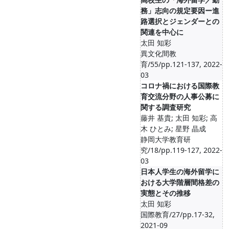
務」志向の規定要因ー進
路選択とジェンダーとの
関連を中心に
太田 知彩
異文化間教
育/55/pp.121-137, 2022-
03
コロナ禍における国際教
育交流分野の人事公募に
関する調査研究
藤井 基貴; 太田 知彩; 高
木 ひとみ; 星野 晶成
静岡大学教育研
究/18/pp.119-127, 2022-
03
日本人学生の海外留学に
おける大学階層間格差の
実態とその推移
太田 知彩
国際教育/27/pp.17-32,
2021-09