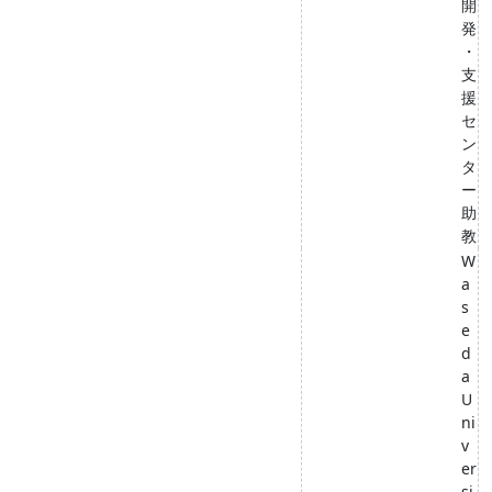
開
発
・
支
援
セ
ン
タ
ー
助
教
W
a
s
e
d
a
U
ni
v
er
si