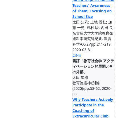
Teachers' Awareness
of Them; Focusing on
School Size
太田 知彩; 上地 香杜; 加
藤 一晃; 野村 駿; 内田 良
名古屋大学大学院教育発
達科学研究科紀要. 教育
科学/66(2)/pp.211-219,
2020-03-31
CiNii
書評「教育社会学 アクテ
ィベーション的展開とそ
の外部」
太田 知彩
教育論叢/特別編
(2020)/pp.58-62, 2020-
03
Why Teachers Actively
Participate in the
Coaching of
Extracurricular Club