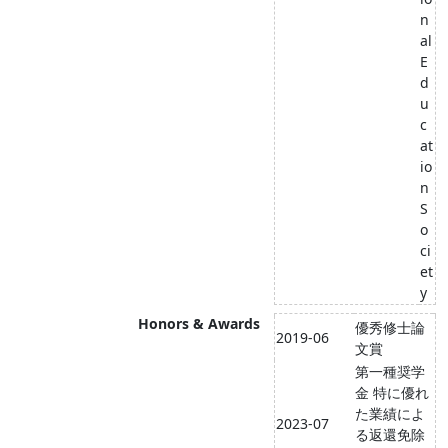
n
al
E
d
u
c
at
io
n
S
o
ci
et
y
Honors & Awards
優秀修士論
2019-06
文賞
第一種奨学
金 特に優れ
た業績によ
2023-07
る返還免除