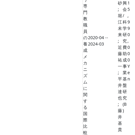
砂
興
1
専
;
会
5
門
堀
/
,
教
江
科
9
職
未
学
9
員
来
研
0
の
2020-04 --
;
究
,
養
2024-03
近
費
0
成
藤
助
0
メ
祐
成
0
カ
一
事
Y
ニ
;
業
e
ズ
平
基
n
ム
井
盤
に
達
研
関
也
究
す
;
(B
る
藤
)
国
井
際
基
比
貴
較