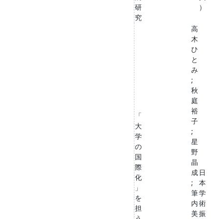
研
）
究
高
木
ひ
と
み
;
秋
庭
裕
「
子
大
;
学
星
の
野
国
晶
際
成
日
化
;
本
」
筆
学
を
内
術
担
美
振
う