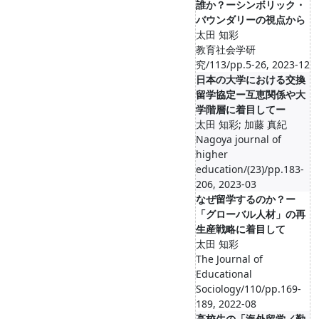
誰か？ーシンボリック・
バウンダリーの視点から
太田 知彩
教育社会学研
究/113/pp.5-26, 2023-12
日本の大学における交換
留学協定ー互恵関係や大
学階層に着目してー
太田 知彩; 加藤 真紀
Nagoya journal of
higher
education/(23)/pp.183-
206, 2023-03
なぜ留学するのか？ー
「グローバル人材」の再
生産戦略に着目して
太田 知彩
The Journal of
Educational
Sociology/110/pp.169-
189, 2022-08
高校生の「海外留学／勤