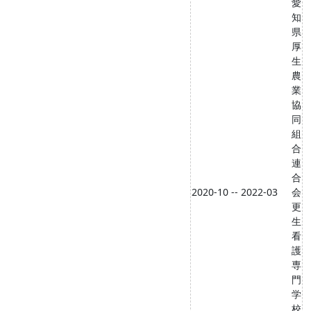
愛
知
県
厚
生
農
業
協
同
組
合
連
合
2020-10 -- 2022-03
会
更
生
看
護
専
門
学
校