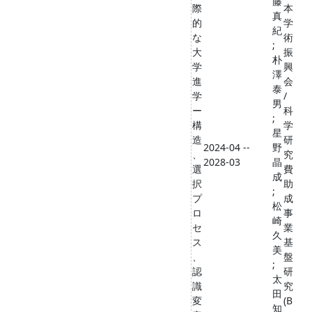
藤
際
本
真
的
学
紀
な
術
;
大
振
朴
学
興
澤
進
会
泰
学
/
男
ー
科
;
構
学
星
造
研
2024-04 --
野
、
究
2028-03
晶
選
費
成
択
助
;
プ
成
松
ロ
事
崎
セ
業
久
ス
基
美
、
盤
;
認
研
太
識
究
田
変
(B
知