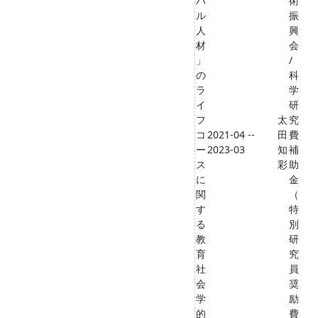
バ
術
ル
振
人
興
材
会
」
/
の
科
ラ
学
イ
研
フ
太
究
コ
2021-04 --
田
費
ー
2023-03
知
補
ス
彩
助
に
金
関
（
す
特
る
別
教
研
育
究
社
員
会
奨
学
励
的
費