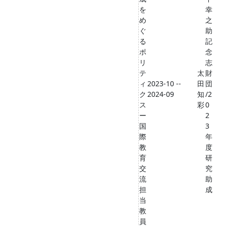
を
幸
め
之
ぐ
助
る
記
ポ
念
リ
志
テ
太
財
ィ
2023-10 --
田
団
ク
2024-09
知
/2
ス
彩
0
ー
2
国
3
際
年
教
度
育
研
交
究
流
助
担
成
当
教
員