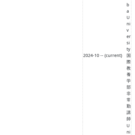
b
a
U
ni
v
er
si
ty
2024-10 -- (current)
国
際
教
養
学
部
非
常
勤
講
師
U
ni