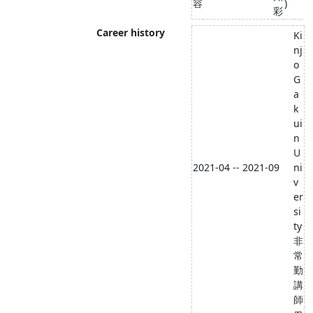
容
)
彩
Career history
Ki
nj
o
G
a
k
ui
n
U
2021-04 -- 2021-09
ni
v
er
si
ty
非
常
勤
講
師