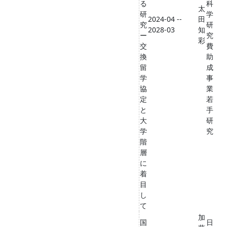
る
科
太
研
学
2024-04 --
田
究
研
2028-03
知
ー
究
彩
交
費
換
助
留
成
学
事
協
業
定
若
と
手
大
研
学
究
階
層
に
着
目
し
て
加
国
日