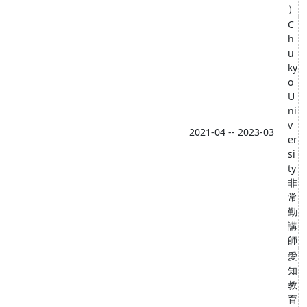
）
C
h
u
ky
o
U
ni
v
2021-04 -- 2023-03
er
si
ty
非
常
勤
講
師
愛
知
教
育