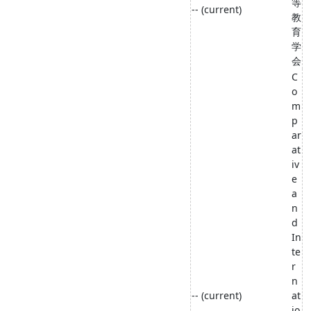
等
-- (current)
教
育
学
会
C
o
m
p
ar
at
iv
e
a
n
d
In
te
r
n
-- (current)
at
io