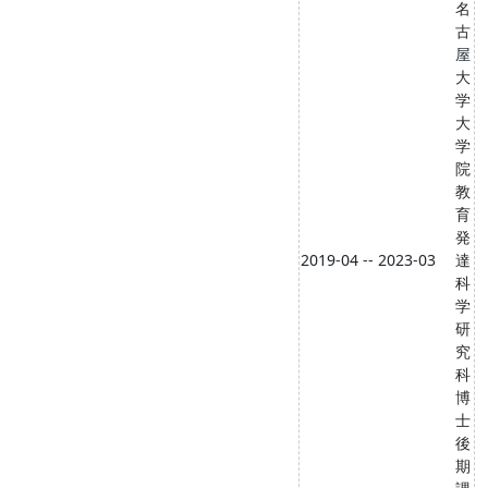
名
古
屋
大
学
大
学
院
教
育
発
2019-04 -- 2023-03
達
科
学
研
究
科
博
士
後
期