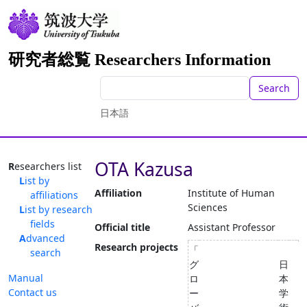
研究者総覧 Researchers Information
Search
日本語
OTA Kazusa
Researchers list
List by
Affiliation
Institute of Human
affiliations
Sciences
List by research
fields
Official title
Assistant Professor
Advanced
Research projects
「
search
グ
日
Manual
ロ
本
Contact us
ー
学