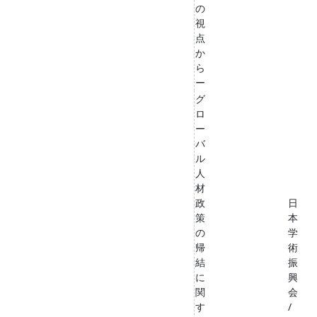
の
視
点
か
ら
ー
グ
ロ
ー
バ
ル
人
材
政
日
策
本
の
学
帰
術
結
振
に
興
関
会
す
/