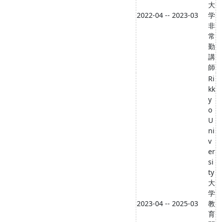
大
2022-04 -- 2023-03
学
非
常
勤
講
師
Ri
kk
y
o
U
ni
v
er
si
ty
大
学
2023-04 -- 2025-03
教
育