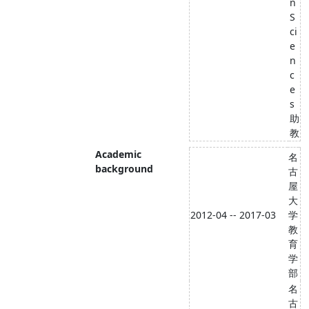
n
S
ci
e
n
c
e
s
助
教
Academic
名
background
古
屋
大
2012-04 -- 2017-03
学
教
育
学
部
名
古