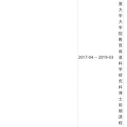
屋
大
学
大
学
院
教
育
発
2017-04 -- 2019-03
達
科
学
研
究
科
博
士
前
期
課
程