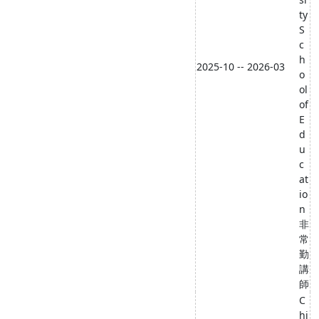
ty
S
c
h
2025-10 -- 2026-03
o
ol
of
E
d
u
c
at
io
n
非
常
勤
講
師
C
hi