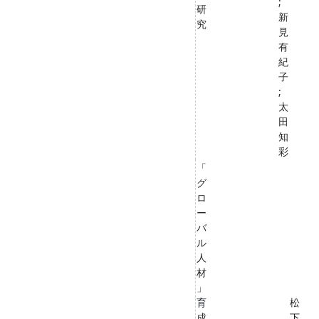
;
研
新
究
見
有
紀
子
;
太
田
知
彩
「
グ
ロ
ー
バ
ル
人
材
」
育
松
成
下