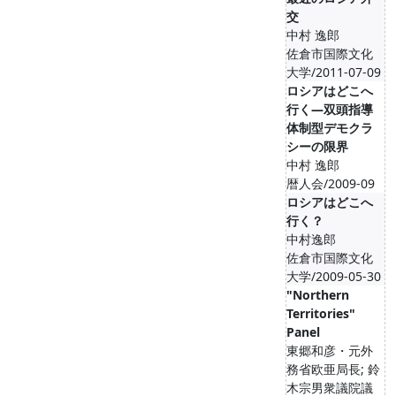
交
中村 逸郎
佐倉市国際文化
大学/2011-07-09
ロシアはどこへ
行く―双頭指導
体制型デモクラ
シーの限界
中村 逸郎
暦人会/2009-09
ロシアはどこへ
行く？
中村逸郎
佐倉市国際文化
大学/2009-05-30
"Northern
Territories"
Panel
東郷和彦・元外
務省欧亜局長; 鈴
木宗男衆議院議