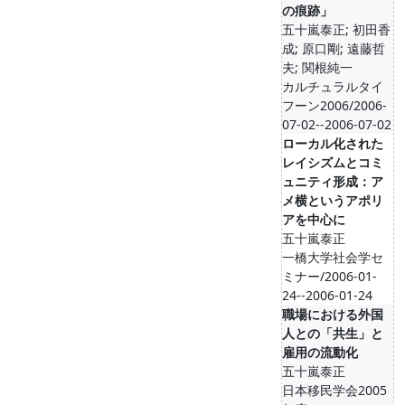
の痕跡」
五十嵐泰正; 初田香
成; 原口剛; 遠藤哲
夫; 関根純一
カルチュラルタイ
フーン2006/2006-
07-02--2006-07-02
ローカル化された
レイシズムとコミ
ュニティ形成：ア
メ横というアポリ
アを中心に
五十嵐泰正
一橋大学社会学セ
ミナー/2006-01-
24--2006-01-24
職場における外国
人との「共生」と
雇用の流動化
五十嵐泰正
日本移民学会2005