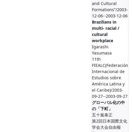
and Cultural
Formations”/2003-
12-06--2003-12-06
Brazilians in
multi- racial /
cultural
workplace
Igarashi
Yasumasa
11th
FIEALC(Federación
Internacional de
Estudios sobre
América Latina y
el Caribe)/2003-
09-27--2003-09-27
グローバル化の中
の「下町」
五十嵐泰正
第2回日本国際文化
学会大会自由報