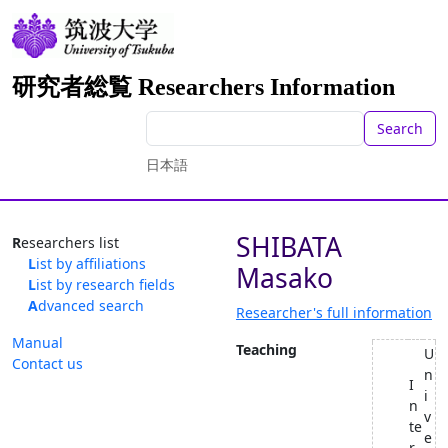
研究者総覧 Researchers Information
Search
日本語
SHIBATA
Researchers list
List by affiliations
Masako
List by research fields
Advanced search
Researcher's full information
Manual
Teaching
U
Contact us
n
I
i
n
v
te
e
r