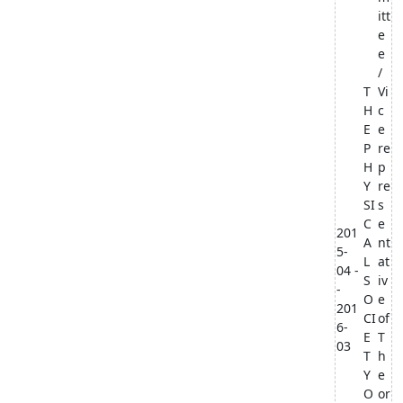
itt
e
e
/
T
Vi
H
c
E
e
P
re
H
p
Y
re
SI
s
C
e
201
A
nt
5-
L
at
04 -
S
iv
-
O
e
201
CI
of
6-
E
T
03
T
h
Y
e
O
or