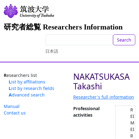
研究者総覧 Researchers Information
Search
日本語
NAKATSUKASA
Researchers list
List by affiliations
Takashi
List by research fields
Advanced search
Researcher's full information
Manual
Professional
R
Contact us
activities
EI
M
EI
R