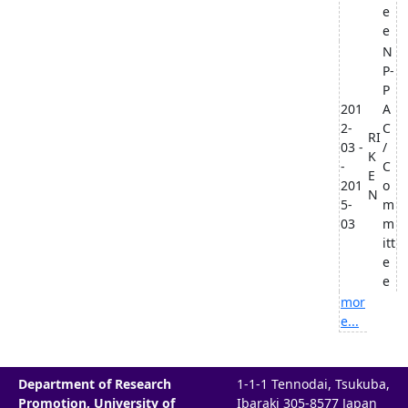
e
e
N
P-
P
201
A
2-
C
RI
03 -
/
K
-
C
E
201
o
N
5-
m
03
m
itt
e
e
mor
e...
Department of Research
1-1-1 Tennodai, Tsukuba,
Promotion, University of
Ibaraki 305-8577 Japan