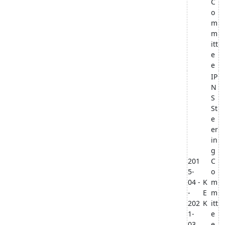
C
o
m
m
itt
e
e
IP
N
S
St
e
er
in
g
201
C
5-
o
04 -
K
m
-
E
m
202
K
itt
1-
e
03
e