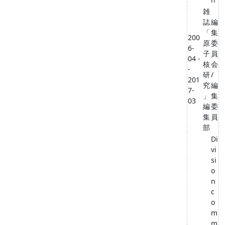
雑
誌
編
「
集
200
原
委
6-
子
員
04 -
核
会
-
研
/
201
究
編
7-
」
集
03
編
委
集
員
部
Di
vi
si
o
n
c
o
m
m