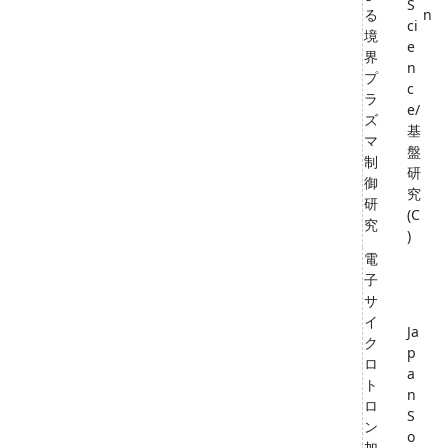
S
る
n
ci
境
e
界
n
プ
c
ラ
e/
ズ
基
マ
盤
制
研
御
究
研
(C
究
)
電
子
サ
イ
Ja
ク
p
ロ
a
ト
n
ロ
S
ン
o
加