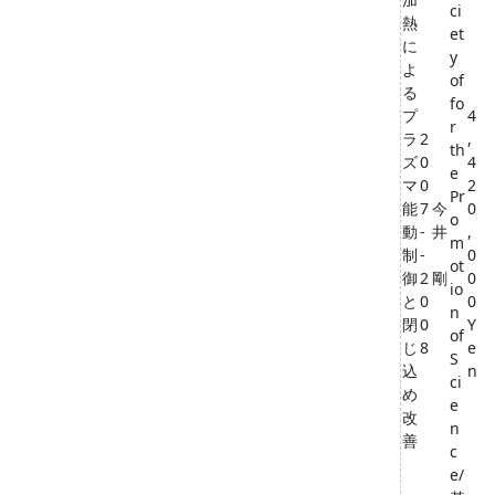
ci
熱
et
に
y
よ
of
る
fo
プ
4
r
ラ
2
,
th
ズ
0
4
e
マ
0
2
Pr
能
7
今
0
o
動
-
井
,
m
制
-
0
ot
御
2
剛
0
io
と
0
0
n
閉
0
Y
of
じ
8
e
S
込
n
ci
め
e
改
n
善
c
e/