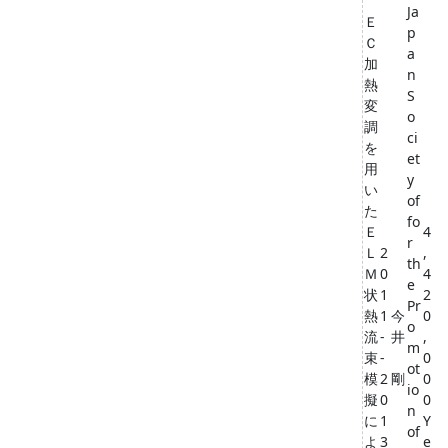
Ja
Ｅ
p
Ｃ
a
加
n
熱
S
変
o
調
ci
を
et
用
y
い
of
た
fo
Ｅ
4
r
Ｌ
2
,
th
Ｍ
0
4
e
状
1
2
Pr
熱
1
今
0
o
流
-
井
,
m
束
-
0
ot
模
2
剛
0
io
擬
0
0
n
に
1
Y
of
よ
3
e