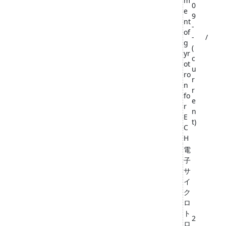
m
0
e
9
nt
-
of
-
/
g
(
yr
c
ot
u
ro
r
n
r
fo
e
r
n
E
t)
C
H
電
子
サ
イ
ク
ロ
ト
2
ロ