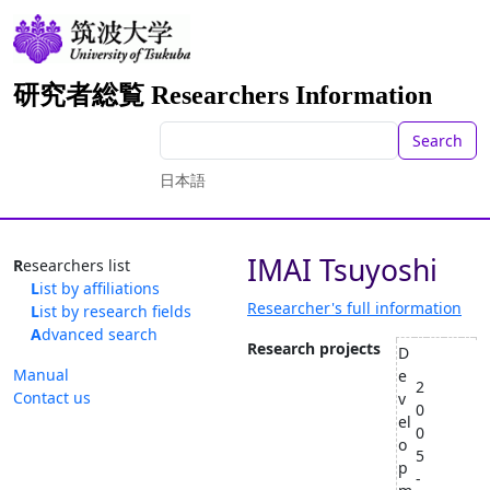
研究者総覧 Researchers Information
Search
日本語
IMAI Tsuyoshi
Researchers list
List by affiliations
Researcher's full information
List by research fields
Advanced search
Research projects
D
Manual
e
2
Contact us
v
0
el
0
o
5
p
-