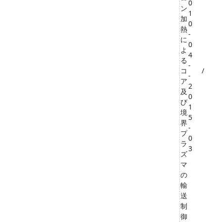
0
ン
1
加
0
熱
-
に
0
よ
4
る
-
コ
/
-
ア
2
及
0
び
1
境
5
界
-
プ
0
ラ
3
ズ
マ
の
輸
送
制
御