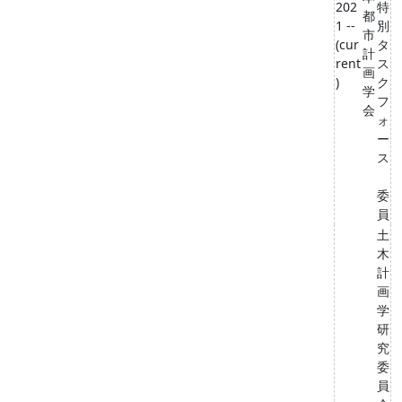
202
特
都
1 --
別
市
(cur
タ
計
rent
ス
画
)
ク
学
フ
会
ォ
ー
ス
委
員
土
木
計
画
学
研
究
委
員