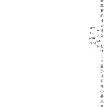
会
革
新
的
技
術
202
土
導
1 --
木
入
(cur
学
に
rent
会
お
)
け
る
合
意
形
成
研
究
小
委
員
会