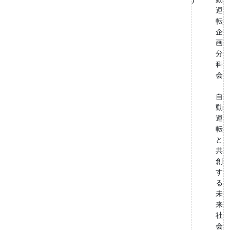
運
転
企
画
分
科
会
自
動
運
転
と
共
創
す
る
未
来
社
会