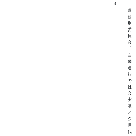
3
課
題
別
委
員
会
「
自
動
運
転
の
社
会
実
装
と
次
世
代