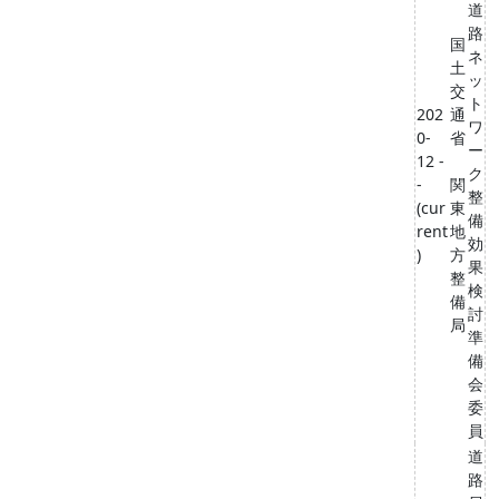
道
路
国
ネ
土
ッ
交
ト
202
通
ワ
0-
省
ー
12 -
ク
-
関
整
(cur
東
備
rent
地
効
)
方
果
整
検
備
討
局
準
備
会
委
員
道
路