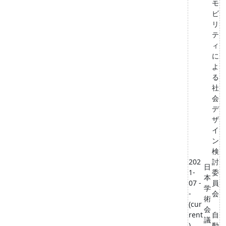
モ
ビ
リ
テ
ィ
に
よ
る
社
会
デ
ザ
イ
ン
検
202
討
日
1-
委
本
07 -
員
学
-
会
術
(cur
会
rent
自
議
)
動