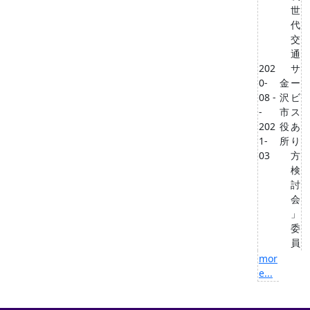
世
代
交
通
202
サ
0-
金
ー
08 -
沢
ビ
-
市
ス
202
役
あ
1-
所
り
03
方
検
討
会
」
委
員
mor
e...