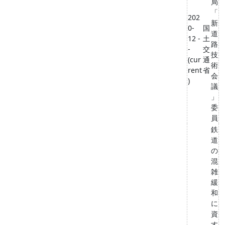
局
「
202
新
0-
国
道
12 -
土
路
-
交
技
(cur
通
術
rent
省
会
)
議
」
委
員
鉄
道
の
混
雑
緩
和
に
資
す