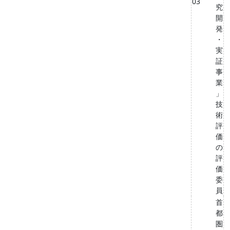
03
究
開
発
・
実
証
事
業
」
技
術
評
価
の
評
価
委
員
首
都
圏