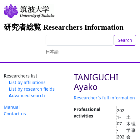
研究者総覧 Researchers Information
Search
日本語
TANIGUCHI
Researchers list
List by affiliations
Ayako
List by research fields
Advanced search
Researcher's full information
Manual
Professional
202
Contact us
activities
1-
土
07 -
木
理
-
学
事
202
会