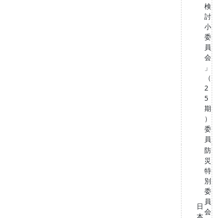
検
討
小
委
員
会
」
（
2
5
期
）
委
員
防
災
特
別
委
員
日
会
本