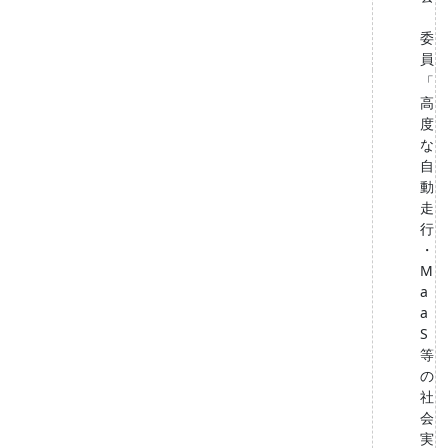
委
員
「
高
度
な
自
動
走
行
・
M
a
a
S
等
の
社
会
実