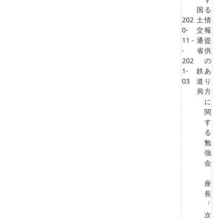
国
る
202
土
情
0-
交
報
11 -
通
提
-
省
供
202
の
1-
鉄
あ
03
道
り
局
方
に
関
す
る
勉
強
会
座
長
「
次