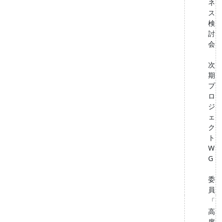
ネ
ス
検
討
会
次
期
プ
ロ
ジ
ェ
ク
ト
W
G
委
員
「
高
度