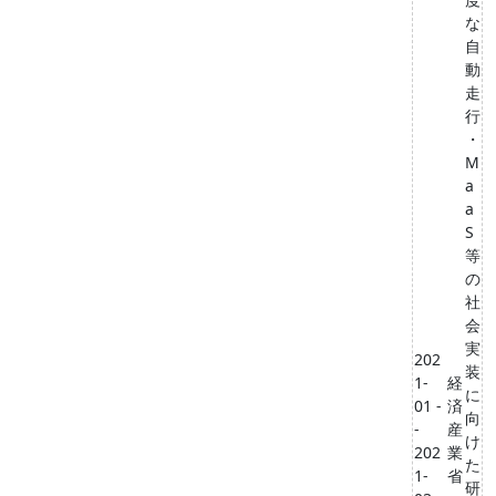
な
自
動
走
行
・
M
a
a
S
等
の
社
会
実
202
装
1-
経
に
01 -
済
向
-
産
け
202
業
た
1-
省
研