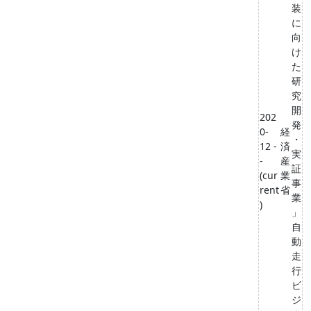
装
に
向
け
た
研
究
開
202
発
0-
経
・
12 -
済
実
-
産
証
(cur
業
事
rent
省
業
)
」
自
動
走
行
ビ
ジ