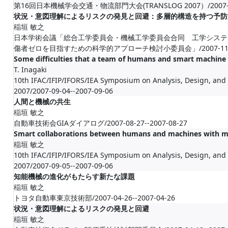
第16回日本機械学会交通・物流部門大会(TRANSLOG 2007）/2007-12-1
状況・意図理解によるリスクの発見と回避：多層的構造を持つ予防
稲垣 敏之
日本学術会議「総合工学委員会・機械工学委員会合同 工学システ
傷者ゼロを目指すための科学的アプローチ検討小委員会」/2007-11-23--
Some difficulties that a team of humans and smart machine
T. Inagaki
10th IFAC/IFIP/IFORS/IEA Symposium on Analysis, Design, a
2007/2007-09-04--2007-09-06
人間と機械の共生
稲垣 敏之
自動車技術会GIAダイアログ/2007-08-27--2007-08-27
Smart collaborations between humans and machines with m
稲垣 敏之
10th IFAC/IFIP/IFORS/IEA Symposium on Analysis, Design, a
2007/2007-09-05--2007-09-06
知能機械の進化がもたらす新たな課題
稲垣 敏之
トヨタ自動車東京技術部/2007-04-26--2007-04-26
状況・意図理解によるリスクの発見と回避
稲垣 敏之