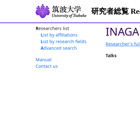
研究者総覧 Resea
INAGAK
Researchers list
List by affiliations
List by research fields
Researcher's ful
Advanced search
Talks
Manual
Contact us