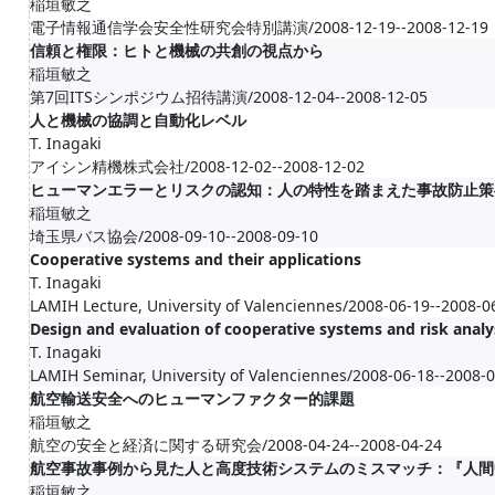
稲垣敏之
電子情報通信学会安全性研究会特別講演/2008-12-19--2008-12-19
信頼と権限：ヒトと機械の共創の視点から
稲垣敏之
第7回ITSシンポジウム招待講演/2008-12-04--2008-12-05
人と機械の協調と自動化レベル
T. Inagaki
アイシン精機株式会社/2008-12-02--2008-12-02
ヒューマンエラーとリスクの認知：人の特性を踏まえた事故防止策
稲垣敏之
埼玉県バス協会/2008-09-10--2008-09-10
Cooperative systems and their applications
T. Inagaki
LAMIH Lecture, University of Valenciennes/2008-06-19--2008-0
Design and evaluation of cooperative systems and risk analy
T. Inagaki
LAMIH Seminar, University of Valenciennes/2008-06-18--2008-
航空輸送安全へのヒューマンファクター的課題
稲垣敏之
航空の安全と経済に関する研究会/2008-04-24--2008-04-24
航空事故事例から見た人と高度技術システムのミスマッチ：『人間
稲垣敏之