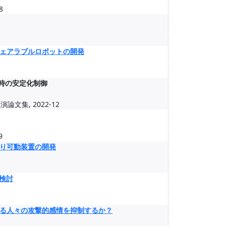
8
ェアラブルロボットの開発
走行時の安定化制御
集, 2022-12
9
り可動装置の開発
検討
る人々の攻撃的感情を抑制するか？