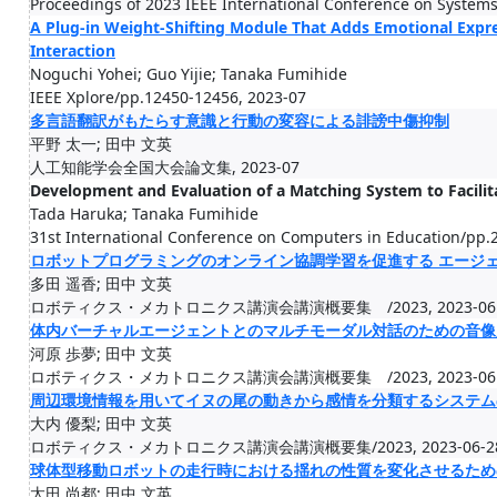
Proceedings of 2023 IEEE International Conference on System
A Plug-in Weight-Shifting Module That Adds Emotional Expr
Interaction
Noguchi Yohei; Guo Yijie; Tanaka Fumihide
IEEE Xplore/pp.12450-12456, 2023-07
多言語翻訳がもたらす意識と行動の変容による誹謗中傷抑制
平野 太一; 田中 文英
人工知能学会全国大会論文集, 2023-07
Development and Evaluation of a Matching System to Facilit
Tada Haruka; Tanaka Fumihide
31st International Conference on Computers in Education/pp.
ロボットプログラミングのオンライン協調学習を促進する エージ
多田 遥香; 田中 文英
ロボティクス・メカトロニクス講演会講演概要集 /2023, 2023-06
体内バーチャルエージェントとのマルチモーダル対話のための音像
河原 歩夢; 田中 文英
ロボティクス・メカトロニクス講演会講演概要集 /2023, 2023-06
周辺環境情報を用いてイヌの尾の動きから感情を分類するシステム
大内 優梨; 田中 文英
ロボティクス・メカトロニクス講演会講演概要集/2023, 2023-06-2
球体型移動ロボットの走行時における揺れの性質を変化させるためのWei
太田 尚都; 田中 文英