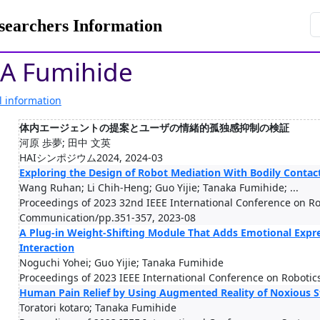
rchers Information
A Fumihide
l information
体内エージェントの提案とユーザの情緒的孤独感抑制の検証
河原 歩夢; 田中 文英
HAIシンポジウム2024, 2024-03
Exploring the Design of Robot Mediation With Bodily Contac
Wang Ruhan; Li Chih-Heng; Guo Yijie; Tanaka Fumihide; ...
Proceedings of 2023 32nd IEEE International Conference on R
Communication/pp.351-357, 2023-08
A Plug-in Weight-Shifting Module That Adds Emotional Expr
Interaction
Noguchi Yohei; Guo Yijie; Tanaka Fumihide
Proceedings of 2023 IEEE International Conference on Roboti
Human Pain Relief by Using Augmented Reality of Noxious S
Toratori kotaro; Tanaka Fumihide