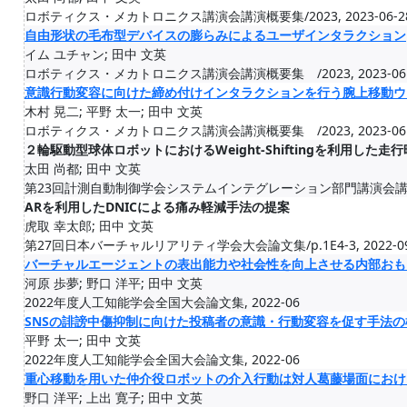
ロボティクス・メカトロニクス講演会講演概要集/2023, 2023-06-2
自由形状の毛布型デバイスの膨らみによるユーザインタラクション
イム ユチャン; 田中 文英
ロボティクス・メカトロニクス講演会講演概要集 /2023, 2023-06
意識行動変容に向けた締め付けインタラクションを行う腕上移動ウ
木村 晃二; 平野 太一; 田中 文英
ロボティクス・メカトロニクス講演会講演概要集 /2023, 2023-06
２輪駆動型球体ロボットにおけるWeight-Shiftingを利用した
太田 尚都; 田中 文英
第23回計測自動制御学会システムインテグレーション部門講演会講演論文
ARを利用したDNICによる痛み軽減手法の提案
虎取 幸太郎; 田中 文英
第27回日本バーチャルリアリティ学会大会論文集/p.1E4-3, 2022-0
バーチャルエージェントの表出能力や社会性を向上させる内部おも
河原 歩夢; 野口 洋平; 田中 文英
2022年度人工知能学会全国大会論文集, 2022-06
SNSの誹謗中傷抑制に向けた投稿者の意識・行動変容を促す手法の
平野 太一; 田中 文英
2022年度人工知能学会全国大会論文集, 2022-06
重心移動を用いた仲介役ロボットの介入行動は対人葛藤場面におけ
野口 洋平; 上出 寛子; 田中 文英