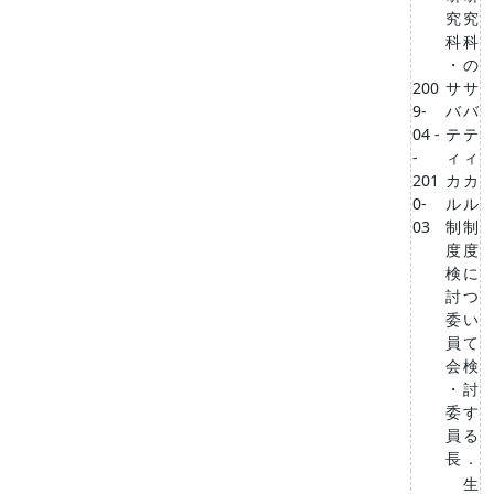
究
究
科
科
・
の
200
サ
サ
9-
バ
バ
04 -
テ
テ
-
ィ
ィ
201
カ
カ
0-
ル
ル
03
制
制
度
度
検
に
討
つ
委
い
員
て
会
検
・
討
委
す
員
る
長
．
生