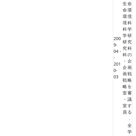
生
命
命
環
環
境
境
科
科
学
学
研
200
研
究
9-
究
科
04 -
科
の
-
・
企
201
企
画
0-
画
戦
03
戦
略
略
を
室
審
・
議
室
す
員
る
．
全
学