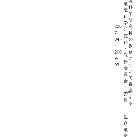
境
環
科
境
学
科
研
学
200
究
研
7-
科
究
04 -
の
科
-
教
・
200
務
教
9-
に
務
03
つ
委
い
員
て
会
審
・
議
委
す
員
る
．
生
命
環
境