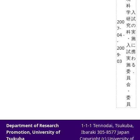
科
学
入
研
試
200
究
の
7-
科
実
04 -
・
施
-
入
に
200
試
携
9-
実
わ
03
施
る
委
．
員
会
・
委
員
Department of Research
1-1-1 Tennodai, Tsukuba,
Promotion, University of
Ibaraki 305-8577 Japan
Tsukuba
Copyright (c) University of