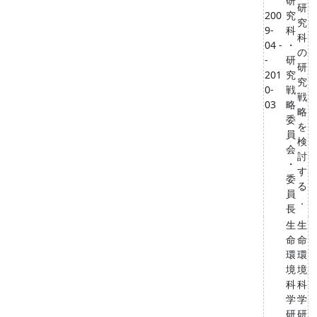
研
研
200
究
究
9-
科
科
04 -
・
の
-
研
研
201
究
究
0-
戦
戦
03
略
略
委
を
員
検
会
討
・
す
委
る
員
．
長
生
生
命
命
環
環
境
境
科
科
学
学
研
研