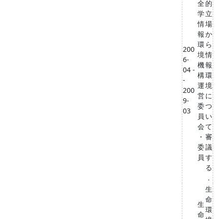
全
的
学
立
情
場
報
か
環
ら
200
境
情
6-
機
報
04 -
構
環
-
運
境
200
営
に
9-
委
つ
03
員
い
会
て
・
審
委
議
員
す
る
．
生
命
生
環
命