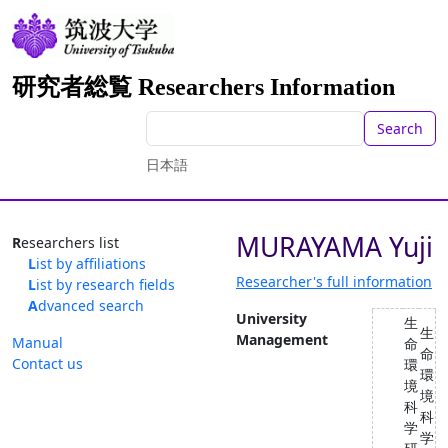
研究者総覧 Researchers Information
Search
日本語
MURAYAMA Yuji
Researchers list
List by affiliations
Researcher's full information
List by research fields
Advanced search
University
生
生
Management
Manual
命
命
Contact us
環
環
境
境
科
科
学
学