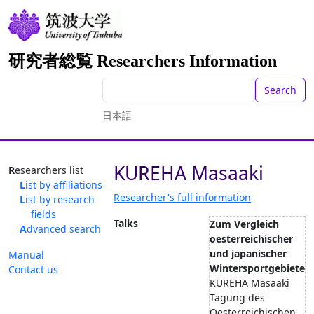
研究者総覧 Researchers Information
Search
日本語
KUREHA Masaaki
Researchers list
List by affiliations
Researcher's full information
List by research
fields
Talks
Zum Vergleich
Advanced search
oesterreichischer
und japanischer
Manual
Wintersportgebiete
Contact us
KUREHA Masaaki
Tagung des
Oesterreichischen