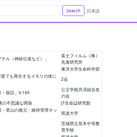
Search
日本語
富士フィルム（株）
グナル（神経伝達など）」
先進研究所
東洋大学生命科学部
「何度でも再生するイモリの体に
Z会
公立学校共済組合友
探訪」V.149
の会
球の不思議な関係
JT生命誌研究館
田・里山の復元・維持管理ネッ
筑波大学
茨城県立並木中等教
育学校
筑波大学