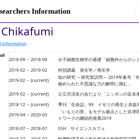
rchers Information
 Chikafumi
l information
nal
2018-09 -- 2018-09
分子細胞生物学の基礎「細胞外からのシ
2019-02 -- 2019-02
特別講義 発生学／再生学
知の研究 ～研究室訪問～ 2019年春号
2019-02 -- (current)
秘められた不思議な力の解明に挑む」
2019-02 -- (current)
公立共済友の会だより「ニッポンの近未来・
2018-12 -- (current)
季刊「生命誌」99 イモリの再生と赤血
「いもりの里」をモデル拠点とした谷津
2019-04 -- 2020-03
トワークの継続的発展2019
2018-07 -- 2018-07
SSH サイエンスカフェ
2018-07 -- 2018-07
附属駒場高校２年生筑波大学研究室訪問