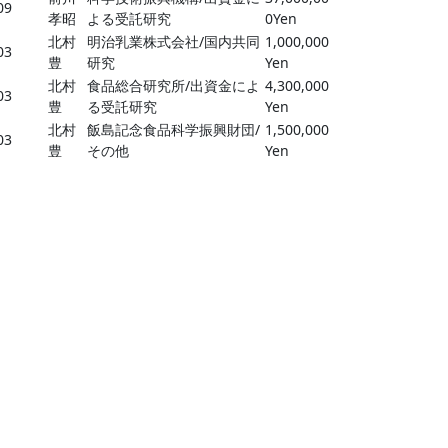
09
孝昭
よる受託研究
0Yen
北村
明治乳業株式会社/国内共同
1,000,000
03
豊
研究
Yen
北村
食品総合研究所/出資金によ
4,300,000
03
豊
る受託研究
Yen
北村
飯島記念食品科学振興財団/
1,500,000
03
豊
その他
Yen