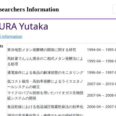
rchers Information
URA Yutaka
l information
ts
寒冷地型メタン発酵槽の開発に関する研究
1994-04 -- 1995-
馬鈴薯でんぷん廃水の二相式メタン発酵法によ
1995-04 -- 1996-
る処理
通電操作による食品の解凍状態のモニタリング
1996-04 -- 1997-
低コスト栽培・高効率発酵によるライスエタノ
2007-04 -- 2010-
ールシステムの確立
マイクロバブル技術を用いたバイオガス生物脱
2007-04 -- 2008-
硫システムの開発
食品乾燥における低温減圧噴霧乾燥法の効率化
2006-04 -- 2007-
湖沼の富栄養化防止・修復のための持続可能な