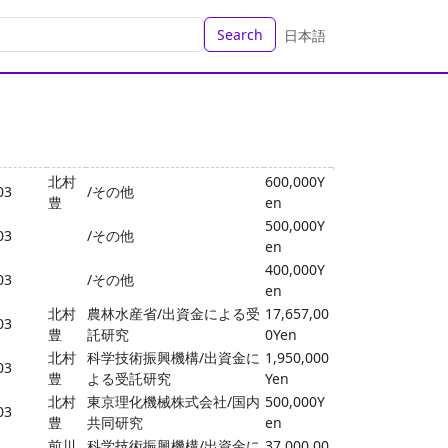
Search
日本語
北村
600,000Y
03
/その他
豊
en
500,000Y
03
/その他
en
400,000Y
03
/その他
en
北村
農林水産省/出資金による受
17,657,00
03
豊
託研究
0Yen
北村
科学技術振興機構/出資金に
1,950,000
03
豊
よる受託研究
Yen
北村
東京理化機械株式会社/国内
500,000Y
03
豊
共同研究
en
前川
科学技術振興機構/出資金に
37,000,00