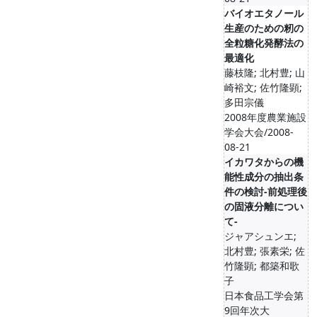
バイオエタノール
生産のための籾の
全粒糖化発酵法の
最適化
藤枝隆; 北村豊; 山
崎裕文; 佐竹隆顕;
多田宗儀
2008年度農業施設
学会大会/2008-
08-21
イカワタからの機
能性成分の抽出条
件の検討-前処理後
の固液分離につい
て-
ジャアシュンエ;
北村豊; 張素栄; 佐
竹隆顕; 都築和歌
子
日本食品工学会第
9回年次大