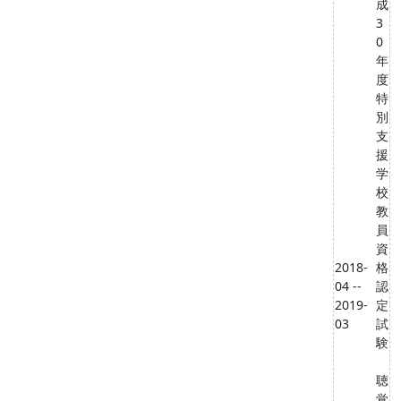
成
3
0
年
度
特
別
支
援
学
校
教
員
資
2018-
格
04 --
認
2019-
定
03
試
験
聴
覚