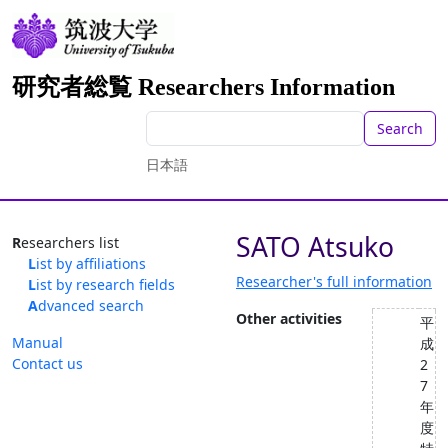
研究者総覧 Researchers Information
Search
日本語
SATO Atsuko
Researchers list
List by affiliations
Researcher's full information
List by research fields
Advanced search
Other activities
平
Manual
成
Contact us
2
7
年
度