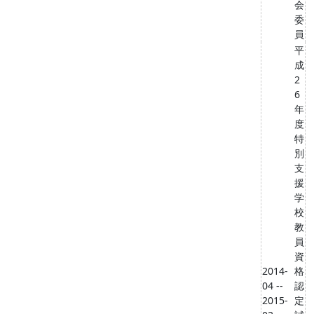
会
委
員
平
成
2
6
年
度
特
別
支
援
学
校
教
員
資
2014-
格
04 --
認
2015-
定