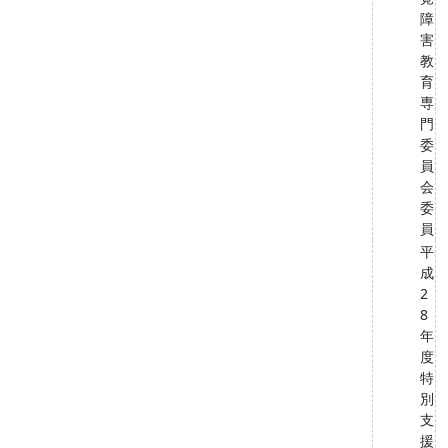
障
害
教
育
専
門
委
員
会
委
員
平
成
2
8
年
度
特
別
支
援