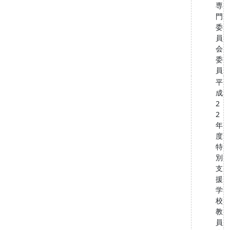
専
門
委
員
会
委
員
平
成
2
2
年
度
特
別
支
援
学
校
教
員