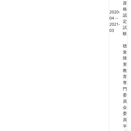
資
格
2020-
認
04 --
定
2021-
試
03
験
聴
覚
障
害
教
育
専
門
委
員
会
委
員
平