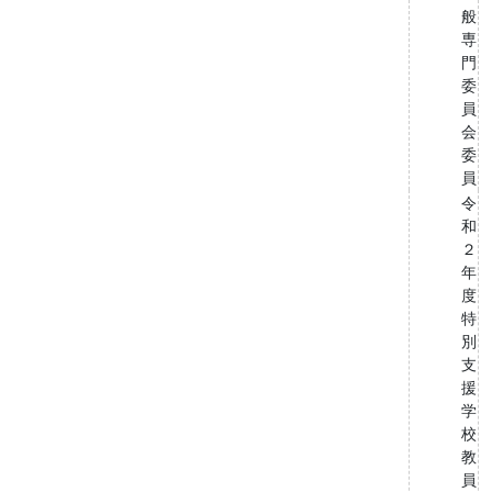
般
専
門
委
員
会
委
員
令
和
２
年
度
特
別
支
援
学
校
教
員