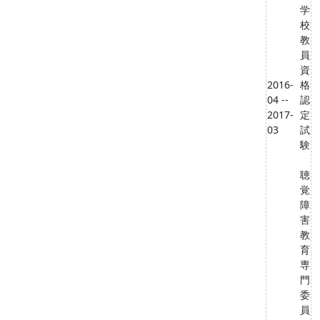
学
校
教
員
資
2016-
格
04 --
認
2017-
定
03
試
験
聴
覚
障
害
教
育
専
門
委
員