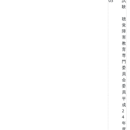
03
試
験
聴
覚
障
害
教
育
専
門
委
員
会
委
員
平
成
2
4
年
度