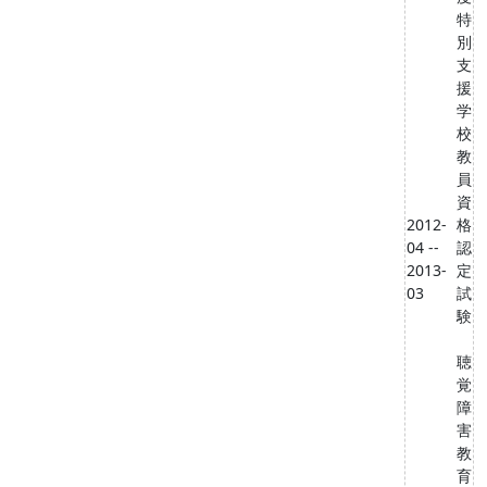
特
別
支
援
学
校
教
員
資
2012-
格
04 --
認
2013-
定
03
試
験
聴
覚
障
害
教
育