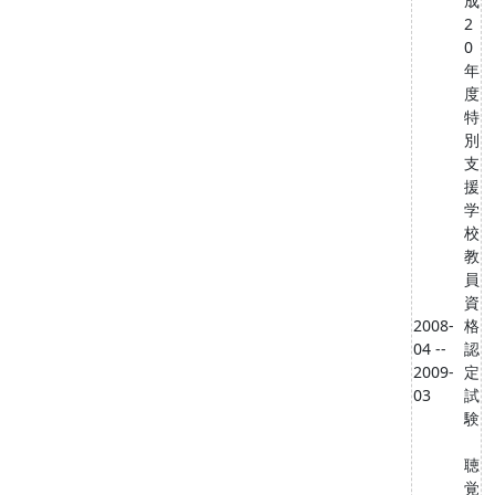
成
2
0
年
度
特
別
支
援
学
校
教
員
資
2008-
格
04 --
認
2009-
定
03
試
験
聴
覚