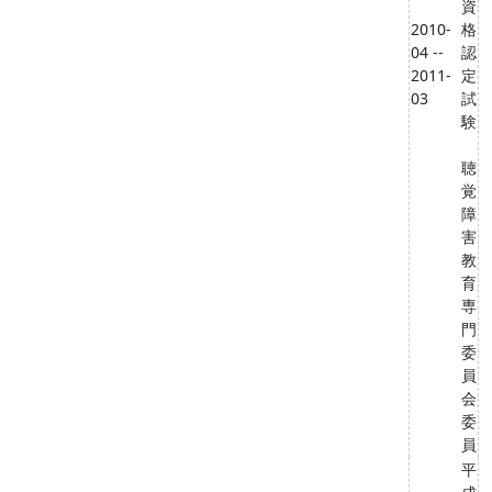
資
2010-
格
04 --
認
2011-
定
03
試
験
聴
覚
障
害
教
育
専
門
委
員
会
委
員
平