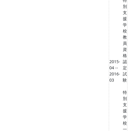
特
別
支
援
学
校
教
員
資
格
2015-
認
04 --
定
2016-
試
03
験
特
別
支
援
学
校
一