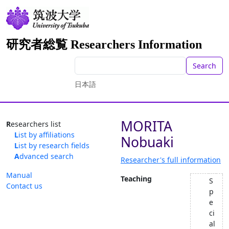
研究者総覧 Researchers Information
Search
日本語
MORITA
Researchers list
List by affiliations
Nobuaki
List by research fields
Advanced search
Researcher's full information
Manual
Teaching
S
Contact us
p
e
ci
al