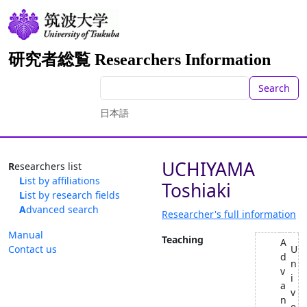
研究者総覧 Researchers Information
Search
日本語
UCHIYAMA
Researchers list
List by affiliations
Toshiaki
List by research fields
Advanced search
Researcher's full information
Manual
Teaching
A
Contact us
U
d
n
v
i
a
v
n
e