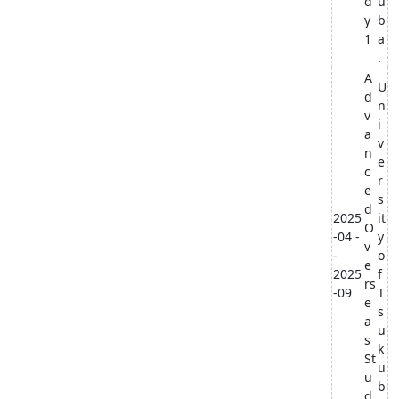
d
u
y
b
1
a
.
A
U
d
n
v
i
a
v
n
e
c
r
e
s
d
2025
it
O
-04 -
y
v
-
o
e
2025
f
rs
-09
T
e
s
a
u
s
k
St
u
u
b
d