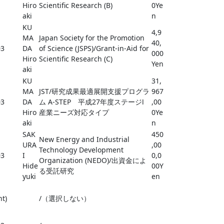
Hiro
Scientific Research (B)
0Ye
aki
n
KU
4,9
MA
Japan Society for the Promotion
40,
03
DA
of Science (JSPS)/Grant-in-Aid for
000
Hiro
Scientific Research (C)
Yen
aki
KU
31,
MA
JST/研究成果最適展開支援プログラ
967
03
DA
ム A-STEP 平成27年度ステージⅠ
,00
Hiro
産業ニーズ対応タイプ
0Ye
aki
n
SAK
450
New Energy and Industrial
URA
,00
Technology Development
03
I
0,0
Organization (NEDO)/出資金によ
Hide
00Y
る受託研究
yuki
en
nt)
/（選択しない）