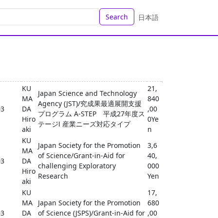
Search
日本語
KU
21,
Japan Science and Technology
MA
840
Agency (JST)/究成果最適展開支援
03
DA
,00
プログラム A-STEP 平成27年度ス
Hiro
0Ye
テージⅠ 産業ニーズ対応タイプ
aki
n
KU
Japan Society for the Promotion
3,6
MA
of Science/Grant-in-Aid for
40,
03
DA
challenging Exploratory
000
Hiro
Research
Yen
aki
KU
17,
MA
Japan Society for the Promotion
680
03
DA
of Science (JSPS)/Grant-in-Aid for
,00