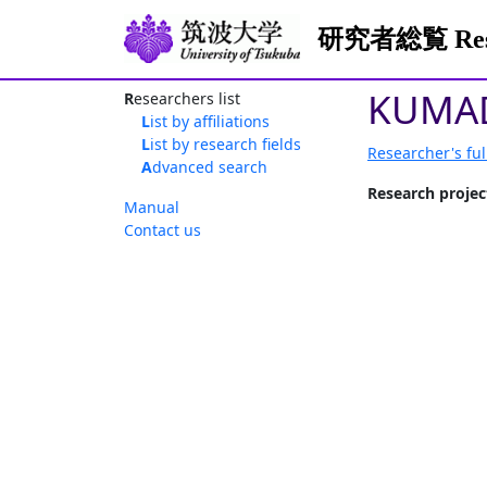
研究者総覧 Resea
KUMAD
Researchers list
List by affiliations
List by research fields
Researcher's ful
Advanced search
Research projec
Manual
Contact us