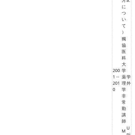
方
a.
に
つ
い
て
）
獨
協
医
科
大
200
学
1 --
薬
学
201
理
外
0
学
非
常
勤
講
師
U
M
ni