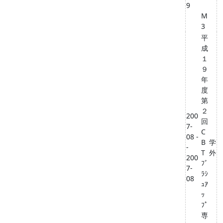
9
M
3
平
成
１
９
年
度
第
２
200
回
7-
C
08 -
B
学
-
T
外
200
ﾌﾞ
7-
ﾗｼ
08
ｭｱ
ｯ
ﾌﾟ
専