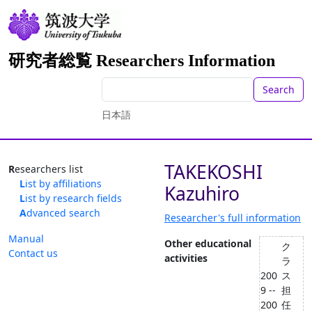
研究者総覧 Researchers Information
Search
日本語
TAKEKOSHI
Researchers list
List by affiliations
Kazuhiro
List by research fields
Advanced search
Researcher's full information
Manual
Other educational
ク
Contact us
activities
ラ
200
ス
9 --
担
200
任