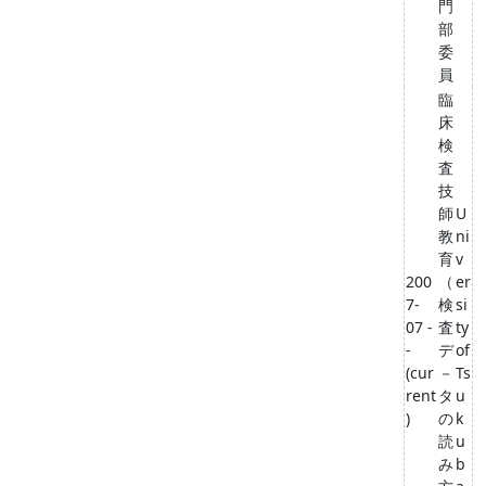
門
部
委
員
臨
床
検
査
技
師
U
教
ni
育
v
200
（
er
7-
検
si
07 -
査
ty
-
デ
of
(cur
－
Ts
rent
タ
u
)
の
k
読
u
み
b