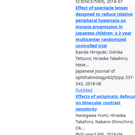
SCIENCE/59(9), 2018-07
Effect of spectacle lenses
designed to reduce relative
peripheral hyperopia on
myopia progression in
Japanese children: a 2-year
multicenter randomized
controlled trial
Kanda Hiroyuki; Oshika
Tetsuro; Hiraoka Takahiro;
Hase...
Japanese journal of
ophthalmology/62(5)/pp.537-
543, 2018-08
PubMed
Effects of astigmatic defocu
on binocular contrast
sensitivity
Hasegawa Yumi; Hiraoka
Takahiro; Nakano Shinichiro;
Ok...
PloS one/13(8), 2018-04