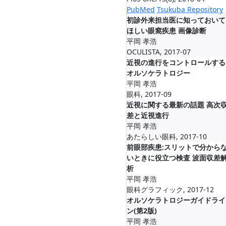
PubMed
Tsukuba Repository
初診外来担当医に知っておいて
ほしい眼窩疾患 画像診断
平岡 孝浩
OCULISTA, 2017-07
近視の進行をコントロールする
オルソケラトロジー
平岡 孝浩
眼科, 2017-09
近視に関する最新の話題 高次
差と近視進行
平岡 孝浩
あたらしい眼科, 2017-10
前眼部疾患:スリットで分から
いときに役立つ検査 波面収差
析
平岡 孝浩
眼科グラフィック, 2017-12
オルソケラトロジーガイドライ
ン(第2版)
平岡 孝浩