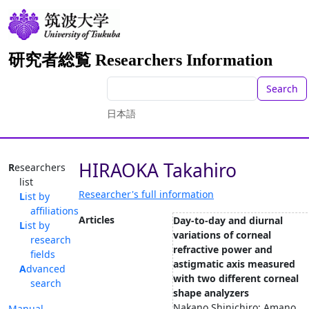
研究者総覧 Researchers Information
Search
日本語
HIRAOKA Takahiro
Researchers
list
Researcher's full information
List by
affiliations
Articles
Day-to-day and diurnal
List by
variations of corneal
research
refractive power and
fields
astigmatic axis measured
Advanced
with two different corneal
search
shape analyzers
Nakano Shinichiro; Amano
Manual