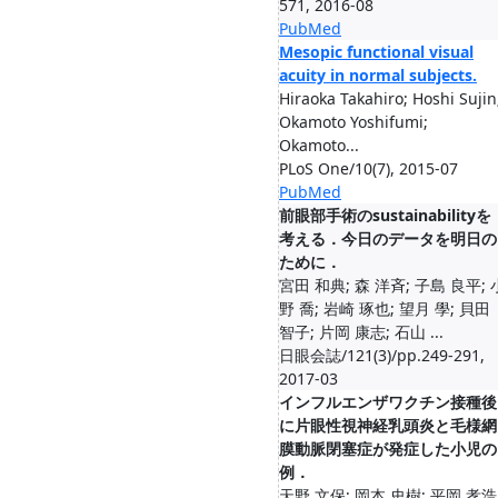
571, 2016-08
PubMed
Mesopic functional visual
acuity in normal subjects.
Hiraoka Takahiro; Hoshi Sujin
Okamoto Yoshifumi;
Okamoto...
PLoS One/10(7), 2015-07
PubMed
前眼部手術のsustainabilityを
考える．今日のデータを明日の
ために．
宮田 和典; 森 洋斉; 子島 良平; 
野 喬; 岩崎 琢也; 望月 學; 貝田
智子; 片岡 康志; 石山 ...
日眼会誌/121(3)/pp.249-291,
2017-03
インフルエンザワクチン接種後
に片眼性視神経乳頭炎と毛様網
膜動脈閉塞症が発症した小児の
例．
天野 文保; 岡本 史樹; 平岡 孝浩