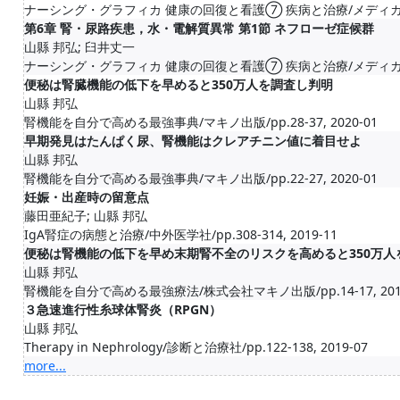
ナーシング・グラフィカ 健康の回復と看護⑦ 疾病と治療/メディカ出版/pp.
第6章 腎・尿路疾患，水・電解質異常 第1節 ネフローゼ症候群
山縣 邦弘; 臼井丈一
ナーシング・グラフィカ 健康の回復と看護⑦ 疾病と治療/メディカ出版/pp.
便秘は腎臓機能の低下を早めると350万人を調査し判明
山縣 邦弘
腎機能を自分で高める最強事典/マキノ出版/pp.28-37, 2020-01
早期発見はたんぱく尿、腎機能はクレアチニン値に着目せよ
山縣 邦弘
腎機能を自分で高める最強事典/マキノ出版/pp.22-27, 2020-01
妊娠・出産時の留意点
藤田亜紀子; 山縣 邦弘
IgA腎症の病態と治療/中外医学社/pp.308-314, 2019-11
便秘は腎機能の低下を早め末期腎不全のリスクを高めると350万人
山縣 邦弘
腎機能を自分で高める最強療法/株式会社マキノ出版/pp.14-17, 2019
３急速進行性糸球体腎炎（RPGN）
山縣 邦弘
Therapy in Nephrology/診断と治療社/pp.122-138, 2019-07
more...