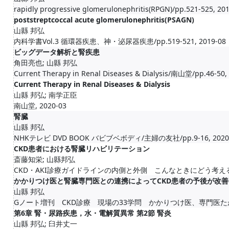
rapidly progressive glomerulonephritis(RPGN)/pp.521-525, 20
poststreptcoccal acute glomerulonephritis(PSAGN)
山縣 邦弘
内科学書Vol.3 循環器疾患、神・泌尿器疾患/pp.519-521, 2019-08
ビッグデータ解析と腎疾患
角田亮也; 山縣 邦弘
Current Therapy in Renal Diseases & Dialysis/南山堂/pp.46-50,
Current Therapy in Renal Diseases & Dialysis
山縣 邦弘; 南学正臣
南山堂, 2020-03
腎臓
山縣 邦弘
NHKテレビ DVD BOOK バビブベボディ/主婦の友社/pp.9-16, 2020
CKD患者における腎臓リハビリテーション
斎藤知栄; 山縣邦弘
CKD・AKI診療ガイドラインの内側と外側 こんなときにどう考える？どう
かかりつけ医と腎臓専門医との連携によってCKD患者の予後が改
山縣 邦弘
Gノート増刊 CKD診療 現場の33学問 かかりつけ医、専門医たがいのギ
第6章 腎・尿路疾患，水・電解質異常 第2節 腎炎
山縣 邦弘; 臼井丈一