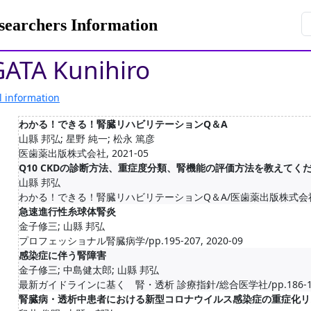
rchers Information
ATA Kunihiro
l information
わかる！できる！腎臓リハビリテーションQ＆A
山縣 邦弘; 星野 純一; 松永 篤彦
医歯薬出版株式会社, 2021-05
Q10 CKDの診断方法、重症度分類、腎機能の評価方法を教えてく
山縣 邦弘
わかる！できる！腎臓リハビリテーションQ＆A/医歯薬出版株式会社/pp.5
急速進行性糸球体腎炎
金子修三; 山縣 邦弘
プロフェッショナル腎臓病学/pp.195-207, 2020-09
感染症に伴う腎障害
金子修三; 中島健太郎; 山縣 邦弘
最新ガイドラインに基く 腎・透析 診療指針/総合医学社/pp.186-194,
腎臓病・透析中患者における新型コロナウイルス感染症の重症化リ