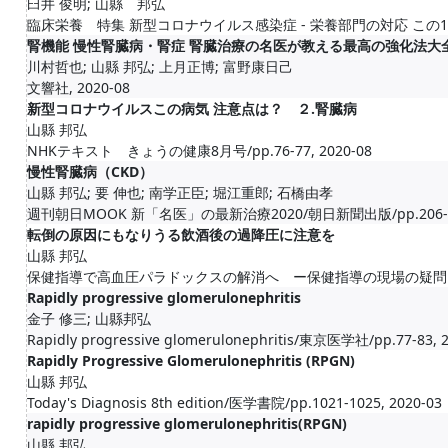
臼井 俊明; 山縣 邦弘
臨床栄養 特集 新型コロナウイルス感染症 - 栄養部門の対応 この1年, そし
腎機能 慢性腎臓病・腎症 腎臓治療の名医が教える最高の強化法大
川村哲也; 山縣 邦弘; 上月正博; 富野康日己
文響社, 2020-08
新型コロナウイルスこの病気 注意点は？ ２.腎臓病
山縣 邦弘
NHKテキスト きょうの健康8月号/pp.76-77, 2020-08
慢性腎臓病（CKD）
山縣 邦弘; 要 伸也; 南学正臣; 堀江重郎; 石橋由孝
週刊朝日MOOK 新「名医」の最新治療2020/朝日新聞出版/pp.206-211
転倒の原因にもなりうる飲酒後の過降圧に注意を
山縣 邦弘
保健指導で高血圧パラドックスの解消へ ー保健指導の現場の疑問に答えるー
Rapidly progressive glomerulonephritis
金子 修三; 山縣邦弘
Rapidly progressive glomerulonephritis/東京医学社/pp.77-83, 
Rapidly Progressive Glomerulonephritis (RPGN)
山縣 邦弘
Today's Diagnosis 8th edition/医学書院/pp.1021-1025, 2020-03
rapidly progressive glomerulonephritis(RPGN)
山縣 邦弘