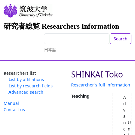
研究者総覧 Researchers Information
Search
日本語
SHINKAI Toko
Researchers list
List by affiliations
Researcher's full information
List by research fields
Advanced search
Teaching
A
Manual
d
Contact us
v
a
n
U
c
n