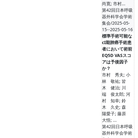
尚寛; 市村...
第42回日本呼吸
器外科学会学術
集会/2025-05-
15--2025-05-16
標準手術可能な
cI期肺癌手術患
者において術前
EQ5D VASスコ
アは予後因子
か？
市村 秀夫; 小
林 敬祐; 皆
木 健治; 川
端 俊太郎; 河
村 知幸; 鈴
木 久史; 森
陽愛子; 藤原
大悟; ...
第42回日本呼吸
器外科学会学術