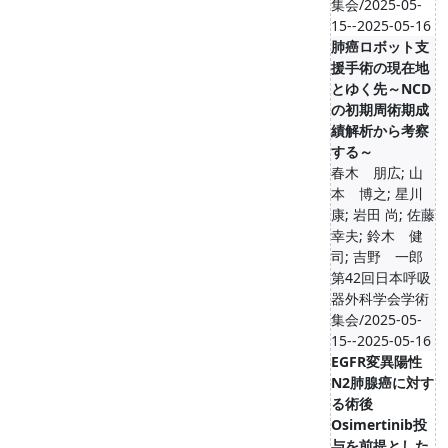
集会/2025-05-
15--2025-05-16
肺癌ロボット支
援手術の現在地
とゆく先～NCD
の初期周術期成
績解析から考察
する～
春木 朋広; 山
本 博之; 星川
康; 岩田 尚; 佐藤
幸夫; 鈴木 健
司; 吉野 一郎
第42回日本呼吸
器外科学会学術
集会/2025-05-
15--2025-05-16
EGFR変異陽性
N2肺腺癌に対す
る術後
Osimertinib投
与を前提とした