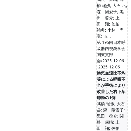
橋 瑞歩; 大石 岳;
森 陽愛子; 黒
田 啓介; 上
田 翔; 佐伯
祐典; 小林 尚
寛; 市...
第 195回日本呼
吸器内視鏡学会
関東支部
会/2025-12-06-
-2025-12-06
換気血流比不均
等による呼吸不
全が手術により
改善した右下葉
肺癌の1例
髙橋 瑞歩; 大石
岳; 森 陽愛子;
黒田 啓介; 関
根 康晴; 上
田 翔; 佐伯