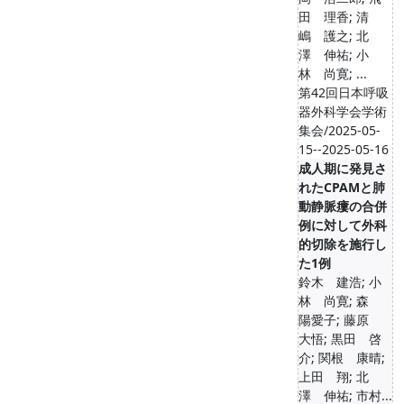
田 理香; 清
嶋 護之; 北
澤 伸祐; 小
林 尚寛; ...
第42回日本呼吸
器外科学会学術
集会/2025-05-
15--2025-05-16
成人期に発見さ
れたCPAMと肺
動静脈瘻の合併
例に対して外科
的切除を施行し
た1例
鈴木 建浩; 小
林 尚寛; 森
陽愛子; 藤原
大悟; 黒田 啓
介; 関根 康晴;
上田 翔; 北
澤 伸祐; 市村...