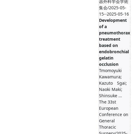
器外科学会学術
集会/2025-05-
15--2025-05-16
Development
of a
pneumothorax
treatment
based on
endobronchial
gelatin
occlusion
Tmomoyuki
Kawamura;
Kazuto Sgai;
Naoki Maki;
Shinsuke ...
The 33st
European
Conference on
General
Thoracic
Surgery/2025-