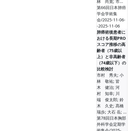
林 尚寛; 市...
第66回日本肺癌
学会学術集
会/2025-11-06-
-2025-11-06
肺癌術後患者に
おける長期PRO
スコア推移の高
齢者（75歳以
上）と非高齢者
（74歳以下）の
比較検討
市村 秀夫; 小
林 敬祐; 皆
木 健治; 河
村 知幸; 川
端 俊太郎; 鈴
木 久史; 髙橋
瑞歩; 大石 岳; ...
第78回日本胸部
外科学会定期学
術集会/2025-