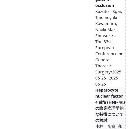
occlusion
Kazuto Sgai;
Tmomoyuki
Kawamura;
Naoki Maki;
Shinsuke ...
The 33st
European
Conference on
General
Thoracic
Surgery/2025-
05-25--2025-
05-25
Hepatocyte
nuclear factor
4 alfa (HNF-4α)
の臨床病理学的
な特徴について
の検討
小林 尚寛; 髙