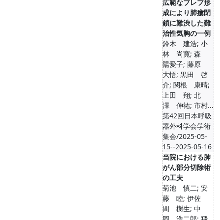
広範なブレブ形
成により肺瘻閉
鎖に難渋した難
治性気胸の一例
鈴木 建浩; 小
林 尚寛; 森
陽愛子; 藤原
大悟; 黒田 啓
介; 関根 康晴;
上田 翔; 北
澤 伸祐; 市村...
第42回日本呼吸
器外科学会学術
集会/2025-05-
15--2025-05-16
当院における肺
がん部分切除術
の工夫
菊池 慎二; 安
藤 睦; 伊佐
間 樹生; 中
岡 浩二郎; 飛