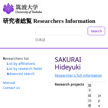
研究者総覧 Researchers Information
Search
日本語
SAKURAI
Researchers list
List by affiliations
Hideyuki
List by research fields
Advanced search
Researcher's full information
Manual
Research projects
陽
Contact us
子
線
Ja
治
p
療
a