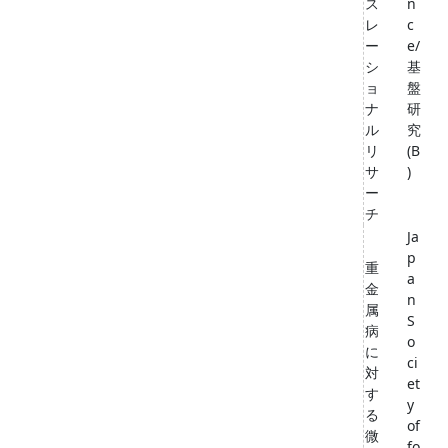
ス
n
レ
c
ー
e/
シ
基
ョ
盤
ナ
研
ル
究
リ
(B
サ
)
ー
チ
Ja
p
重
a
金
n
属
S
病
o
に
ci
対
et
す
y
る
of
微
fo