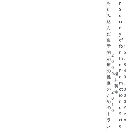
を
n
組
S
み
o
込
ci
ん
et
だ
y
集
of
学
fo
1
的
r
5
2
治
th
,
0
療
e
3
0
の
Pr
4
9
櫻
推
o
0
-
井
進
m
,
-
英
の
ot
0
2
幸
た
io
0
0
め
n
0
1
の
of
Y
0
ト
S
e
ラ
ci
n
ン
e