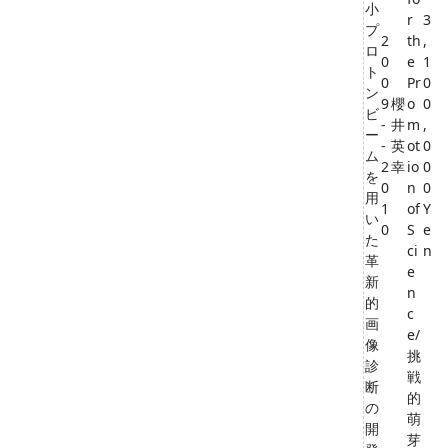
小
r
3
プ
2
th
,
ロ
0
e
1
ト
0
Pr
0
ン
9
櫻
o
0
ビ
-
井
m
,
ー
-
英
ot
0
ム
2
幸
io
0
を
0
n
0
用
1
of
Y
い
0
S
e
た
ci
n
革
e
新
n
的
c
画
e/
像
挑
診
戦
断
的
の
萌
開
芽