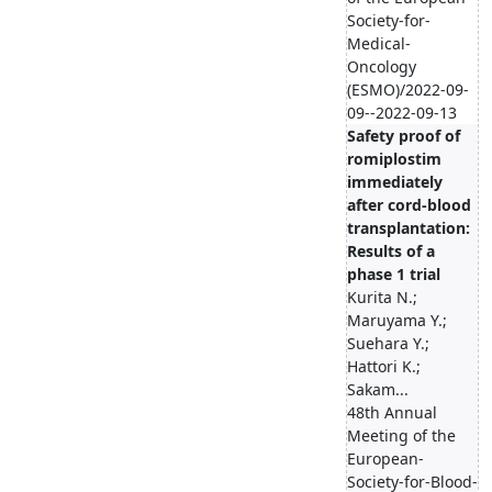
Society-for-
Medical-
Oncology
(ESMO)/2022-09-
09--2022-09-13
Safety proof of
romiplostim
immediately
after cord-blood
transplantation:
Results of a
phase 1 trial
Kurita N.;
Maruyama Y.;
Suehara Y.;
Hattori K.;
Sakam...
48th Annual
Meeting of the
European-
Society-for-Blood-