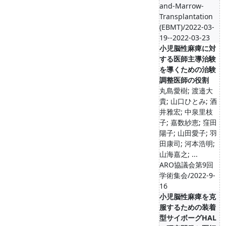
and-Marrow-
Transplantation
(EBMT)/2022-03-
19--2022-03-23
小児脳性麻痺に対
する医師主導治験
を導くための治験
調整医師の役割
丸島愛樹; 渡邉大
貴; 山口ひとみ; 酒
井雅宏; 中泉里枝
子; 嘉数紗恵; 窪田
陽子; 山田愛子; 羽
田康司; 河本浩明;
山海嘉之; ...
ARO協議会第9回
学術集会/2022-9-
16
小児脳性麻痺を克
服するための装着
型サイボーグHAL