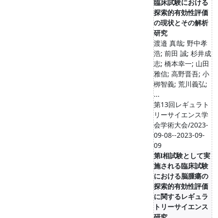
臨床試験における
探索的有効性評価
の現状とその解析
研究
渡邉 真哉; 野中孝
浩; 前田 誠; 杉井成
志; 橋本幸一; 山田
雅信; 高野晋吾; 小
栁智義; 荒川義弘;
...
第13回レギュラト
リーサイエンス学
会学術大会/2023-
09-08--2023-09-
09
第Ⅰ相試験として実
施される臨床試験
における脳腫瘍の
探索的有効性評価
に関するレギュラ
トリーサイエンス
研究