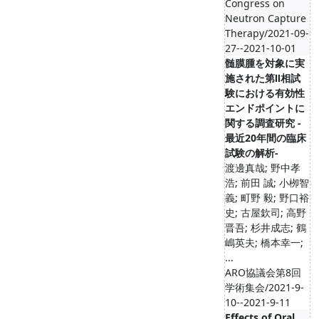
Congress on
Neutron Capture
Therapy/2021-09-
27--2021-10-01
髄膜腫を対象に実
施された第Ⅱ相試
験における有効性
エンドポイントに
関する調査研究 -
最近20年間の臨床
試験の解析-
渡邊真哉; 野中孝
浩; 前田 誠; 小栁智
義; 町野 毅; 野口裕
史; 古屋欽司; 高野
晋吾; 杉井成志; 鶴
嶋英夫; 橋本幸一;
...
ARO協議会第8回
学術集会/2021-9-
10--2021-9-11
Effects of Oral