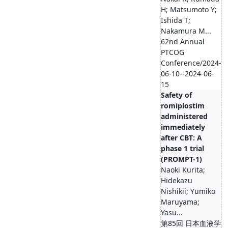
H; Matsumoto Y;
Ishida T;
Nakamura M...
62nd Annual
PTCOG
Conference/2024-
06-10--2024-06-
15
Safety of
romiplostim
administered
immediately
after CBT: A
phase 1 trial
(PROMPT-1)
Naoki Kurita;
Hidekazu
Nishikii; Yumiko
Maruyama;
Yasu...
第85回 日本血液学