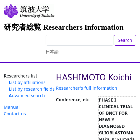
研究者総覧 Researchers Information
Search
日本語
HASHIMOTO Koichi
Researchers list
List by affiliations
Researcher's full information
List by research fields
Advanced search
Conference, etc.
PHASE I
CLINICAL TRIAL
Manual
OF BNCT FOR
Contact us
NEWLY
DIAGNOSED
GLIOBLASTOMA
Nakai K; Kumada