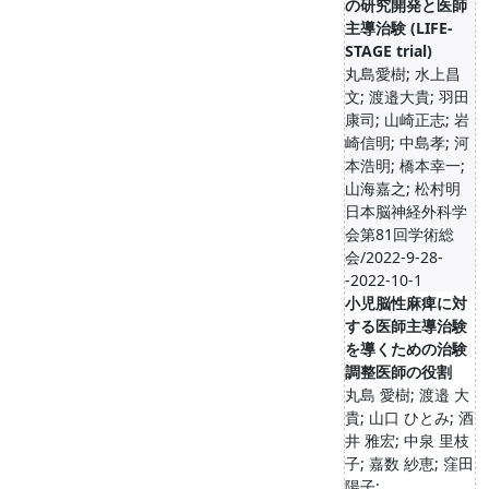
の研究開発と医師
主導治験 (LIFE-
STAGE trial)
丸島愛樹; 水上昌
文; 渡邉大貴; 羽田
康司; 山崎正志; 岩
崎信明; 中島孝; 河
本浩明; 橋本幸一;
山海嘉之; 松村明
日本脳神経外科学
会第81回学術総
会/2022-9-28-
-2022-10-1
小児脳性麻痺に対
する医師主導治験
を導くための治験
調整医師の役割
丸島 愛樹; 渡邉 大
貴; 山口 ひとみ; 酒
井 雅宏; 中泉 里枝
子; 嘉数 紗恵; 窪田
陽子; ...