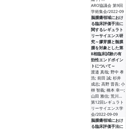
ARO協議会 第9回
学術集会/2022-09
脳腫瘍領域におけ
る臨床評価手法に
関するレギュラト
リーサイエンス研
究～膠芽腫と髄膜
腫を対象とした第
Ⅱ相臨床試験の有
効性エンドポイン
トについて～
渡邉 真哉; 野中 孝
浩; 前田 誠; 杉井
成志; 高野 晋吾; 小
栁 智義; 橋本 幸一;
山田 雅信; 荒川...
第12回レギュラト
リーサイエンス学
会/2022-09-09
脳腫瘍領域におけ
る臨床評価手法に