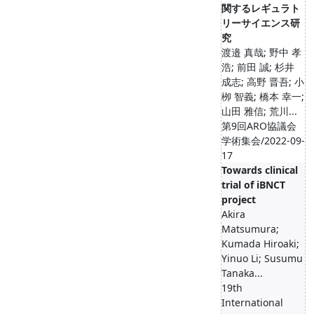
関するレギュラト
リーサイエンス研
究
渡邉 真哉; 野中 孝
浩; 前田 誠; 杉井
成志; 高野 晋吾; 小
栁 智義; 橋本 幸一;
山田 雅信; 荒川...
第9回ARO協議会
学術集会/2022-09-
17
Towards clinical
trial of iBNCT
project
Akira
Matsumura;
Kumada Hiroaki;
Yinuo Li; Susumu
Tanaka...
19th
International