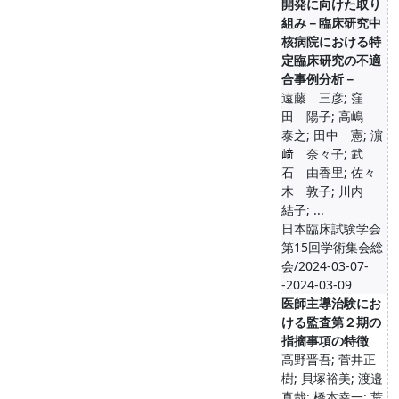
開発に向けた取り
組み－臨床研究中
核病院における特
定臨床研究の不適
合事例分析－
遠藤 三彦; 窪
田 陽子; 高嶋
泰之; 田中 憲; 濵
﨑 奈々子; 武
石 由香里; 佐々
木 敦子; 川内
結子; ...
日本臨床試験学会
第15回学術集会総
会/2024-03-07-
-2024-03-09
医師主導治験にお
ける監査第２期の
指摘事項の特徴
高野晋吾; 菅井正
樹; 貝塚裕美; 渡邉
真哉; 橋本幸一; 荒