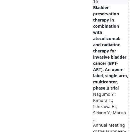
16
Bladder
preservation
therapy in
combination
with
atezolizumab
and radiation
therapy for
invasive bladder
cancer (BPT-
ART): An open-
label, single-arm,
multicenter,
phase II trial
Nagumo Y.;
Kimura T.;
Ishikawa H.;
Sekino Y.; Maruo
...
Annual Meeting
of the European-