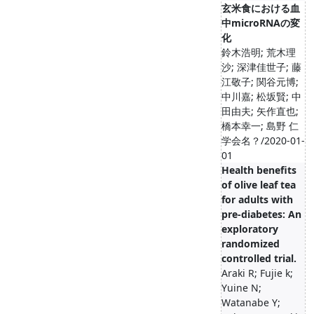
玄米食における血
中microRNAの変
化
鈴木浩明; 荒木理
沙; 深津佳世子; 藤
江敬子; 関谷元博;
中川嘉; 松坂賢; 中
田由夫; 矢作直也;
橋本幸一; 島野 仁
学会名？/2020-01-
01
Health benefits
of olive leaf tea
for adults with
pre-diabetes: An
exploratory
randomized
controlled trial.
Araki R; Fujie k;
Yuine N;
Watanabe Y;