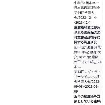
中孝浩; 橋本幸一
日本臨床薬理学会
第44回学術大
会/2023-12-14-
-2023-12-14
脳腫瘍領域に使用
される医薬品の添
付文書改訂指示に
関する調査研究
前田 誠; 渡邉 真哉;
野中 孝浩; 渡部 大
介; 赤木 徹; 齋藤
義正; 杉井 成志; 橋
本 ...
第13回レギュラト
リーサイエンス学
会学術大会/2023-
09-08--2023-09-
09
近年の脳腫瘍を対
象としている第Ⅰ相