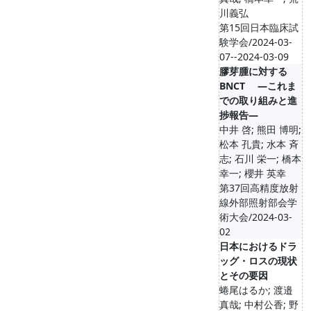
川義弘
第15回日本臨床試
験学会/2024-03-
07--2024-03-09
膠芽腫に対する
BNCT ―これま
での取り組みと進
捗報告―
中井 啓; 熊田 博明;
松本 孔貴; 水本 斉
志; 石川 栄一; 橋本
幸一; 櫻井 英幸
第37回高精度放射
線外部照射部会学
術大会/2024-03-
02
日本におけるドラ
ッグ・ロスの現状
とその要因
蜷尾はるか; 渡邉
真哉; 中村公香; 野