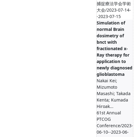
捕捉療法学会学術
大会/2023-07-14-
-2023-07-15
Simulation of
normal Brain
dosimetry of
bnct with
fractionated x-
Ray therapy for
application to
newly diagnosed
glioblastoma
Nakai Kei;
Mizumoto
Masashi; Takada
Kenta; Kumada
Hiroak...
61st Annual
PTCOG
Conference/2023-
06-10--2023-06-