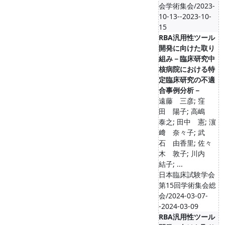
会学術集会/2023-
10-13--2023-10-
15
RBA汎用性ツール
開発に向けた取り
組み－臨床研究中
核病院における特
定臨床研究の不適
合事例分析－
遠藤 三彦; 窪
田 陽子; 高嶋
泰之; 田中 憲; 濵
﨑 奈々子; 武
石 由香里; 佐々
木 敦子; 川内
結子; ...
日本臨床試験学会
第15回学術集会総
会/2024-03-07-
-2024-03-09
RBA汎用性ツール