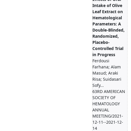
Intake of Olive
Leaf Extract on
Hematological
Parameters: A
Double-Blinded,
Randomized,
Placebo-
Controlled Trial
in Progress
Ferdousi
Farhana; Alam
Masud; Araki
Risa; Suidasari
Sofy...
63RD AMERICAN
SOCIETY OF
HEMATOLOGY
ANNUAL
MEETING/2021-
12-11--2021-12-
14