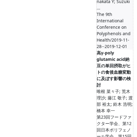
nakata Y; Suzuki
...
The 9th
International
Conference on
Polyphenols and
Health/2019-11-
28--2019-12-01
高γ-poly
glutamic acid納
豆の単回摂取がヒ
トの食後血糖変動
に及ぼす影響の検
討
唯根 菜々子; 荒木
理沙; 藤江 敬子; 渡
部 裕太; 鈴木 浩明;
橋本 幸一
第23回フードファ
クター学会、第12
回日本ポリフェノ
ール学会、第15回