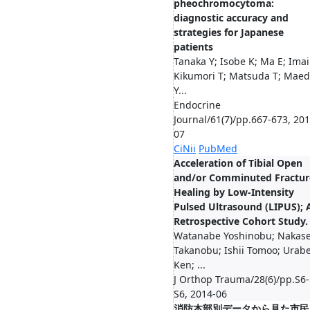
pheochromocytoma:
diagnostic accuracy and
strategies for Japanese
patients
Tanaka Y; Isobe K; Ma E; Imai
Kikumori T; Matsuda T; Mae
Y...
Endocrine
Journal/61(7)/pp.667-673, 201
07
CiNii
PubMed
Acceleration of Tibial Open
and/or Comminuted Fractur
Healing by Low-Intensity
Pulsed Ultrasound (LIPUS); 
Retrospective Cohort Study.
Watanabe Yoshinobu; Nakas
Takanobu; Ishii Tomoo; Urab
Ken; ...
J Orthop Trauma/28(6)/pp.S6-
S6, 2014-06
消防本部別データから見た市民