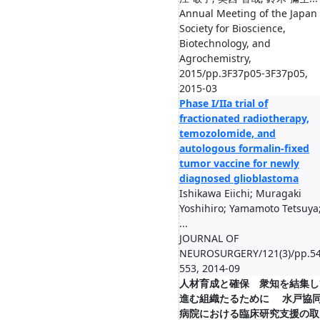
Annual Meeting of the Japan
Society for Bioscience,
Biotechnology, and
Agrochemistry,
2015/pp.3F37p05-3F37p05,
2015-03
Phase I/IIa trial of
fractionated radiotherapy,
temozolomide, and
autologous formalin-fixed
tumor vaccine for newly
diagnosed glioblastoma
Ishikawa Eiichi; Muragaki
Yoshihiro; Yamamoto Tetsuya
...
JOURNAL OF
NEUROSURGERY/121(3)/pp.54
553, 2014-09
人材育成と確保 衆知を結集し
進む組織たるために 水戸協
病院における臨床研究支援の取