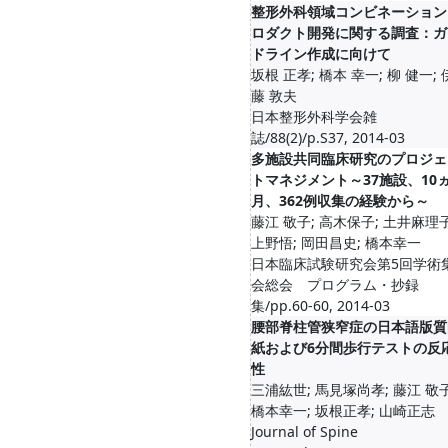
整形外科領域コンビネーション
ロダクト開発に関する調査：ガ
ドライン作成に向けて
坂根 正孝; 橋本 幸一; 柳 健一; 
藤 敦夫
日本整形外科学会雑
誌/88(2)/p.S37, 2014-03
多施設共同臨床研究のプロジェ
トマネジメント～37施設、10
月、362例収集の経験から～
藤江 敬子; 高木保子; 土井麻理子
上野悟; 岡田昌史; 橋本幸一
日本臨床試験研究会第5回学術
会総会 プログラム・抄録
集/pp.60-60, 2014-03
腰部脊柱管狭窄症の日本語版質
紙および6分間歩行テストの反
性
三浦紘世; 馬見塚尚孝; 藤江 敬子
橋本幸一; 坂根正孝; 山崎正志
Journal of Spine