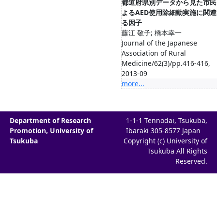
都道府県別データから見た市民
よるAED使用除細動実施に関連
る因子
藤江 敬子; 橋本幸一
Journal of the Japanese
Association of Rural
Medicine/62(3)/pp.416-416,
2013-09
more...
Department of Research
1-1-1 Tennodai, Tsukuba,
Promotion, University of
Ibaraki 305-8577 Japan
Tsukuba
Copyright (c) University of
Tsukuba All Rights
Reserved.