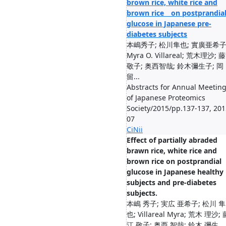
brown rice, white rice and
brown rice on postprandia
glucose in Japanese pre-
diabetes subjects
本嶋秀子; 松川隼也; 實廣亜希子
Myra O. Villareal; 荒木理沙; 
敬子; 奥西智哉; 鈴木彌生子; 岡
留...
Abstracts for Annual Meetin
of Japanese Proteomics
Society/2015/pp.137-137, 201
07
CiNii
Effect of partially abraded
brawn rice, white rice and
brown rice on postprandial
glucose in Japanese healthy
subjects and pre-diabetes
subjects.
本嶋 秀子; 実広 亜希子; 松川 隼
也; Villareal Myra; 荒木 理沙; 
江 敬子; 奥西 智哉; 鈴木 彌生...