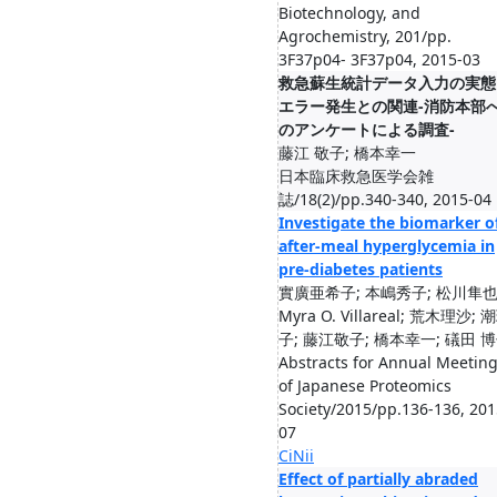
Biotechnology, and
Agrochemistry, 201/pp.
3F37p04- 3F37p04, 2015-03
救急蘇生統計データ入力の実態
エラー発生との関連‐消防本部
のアンケートによる調査‐
藤江 敬子; 橋本幸一
日本臨床救急医学会雑
誌/18(2)/pp.340-340, 2015-04
Investigate the biomarker o
after-meal hyperglycemia in
pre-diabetes patients
實廣亜希子; 本嶋秀子; 松川隼也
Myra O. Villareal; 荒木理沙; 
子; 藤江敬子; 橋本幸一; 礒田 
Abstracts for Annual Meetin
of Japanese Proteomics
Society/2015/pp.136-136, 201
07
CiNii
Effect of partially abraded