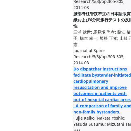
Research/5(3)/pp.305-305,
2014-03
腰部脊柱管狭窄症の日本語版質
紙および6分間歩行テストの反
性
三浦 紘世; 馬見塚 尚孝; 藤江 敬
子; 橋本 幸一; 坂根 正孝; 山崎 
志
Journal of Spine
Research/5(3)/pp.305-305,
2014-03
Do dispatcher instructions
facilitate bystander-initiated
cardiopulmonary
resuscitation and improve
outcomes in patients with
out-of-hospital cardiac arres
: A comparison of family an
non-family bystanders.
Fujie Keiko; Nakata Yoshio;
Yasuda Susumu; Mizutani Tar
Has...