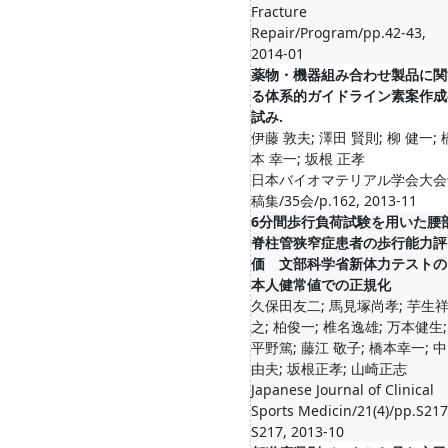
Fracture
Repair/Program/pp.42-43,
2014-01
薬物・機器組み合わせ製品に関
る体系的ガイドライン素案作成
試み.
伊藤 敦夫; 澤田 賢則; 柳 健一; 
本 幸一; 坂根 正孝
日本バイオマテリアル学会大会
稿集/35会/p.162, 2013-11
6分間歩行負荷試験を用いた腰
脊柱管狭窄症患者の歩行能力評
価 文部科学省新体力テストの
本人健常値での正規化
久保田友二; 馬見塚尚孝; 芋生
之; 柏俊一; 椎名逸雄; 万本健生;
平野篤; 藤江 敬子; 橋本幸一; 
由夫; 坂根正孝; 山崎正志
Japanese Journal of Clinical
Sports Medicin/21(4)/pp.S217
S217, 2013-10