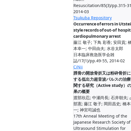
Resuscitation/85(3)/pp.315-3
2014-03
Tsukuba Repository
Occurrence of errors in Utste
style records of out-of hospit
cardiopulmonary arrest
藤江 敬子; 下鳥 彩香; 安田貢; 
本幸一; 中田由夫; 水谷太郎
日本臨床救急医学会雑
誌/17(1)/pp.49-55, 2014-02
CiNii
脛骨の開放骨折又は粉砕骨折に
する低出力超音波パルスの治療
関する研究（Active study）
果の概要
渡部欣忍; 中瀬尚長; 石井朝夫; 
部憲; 藤江 敬子; 岡田昌史; 橋
一; 神宮司誠也
17th Anneal Meeting of the
Japanese Research Society of
Ultrasound Stimulation for