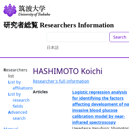
研究者総覧 Researchers Information
Search
日本語
HASHIMOTO Koichi
Researchers
list
Researcher's full information
List by
affiliations
Articles
Logistic regression analysis
List by
for identifying the factors
research
affecting development of n
fields
invasive blood glucose
Advanced
calibration model by near-
search
infrared spectroscopy
Uwadaira Yasuhiro; Shimotor
Manual