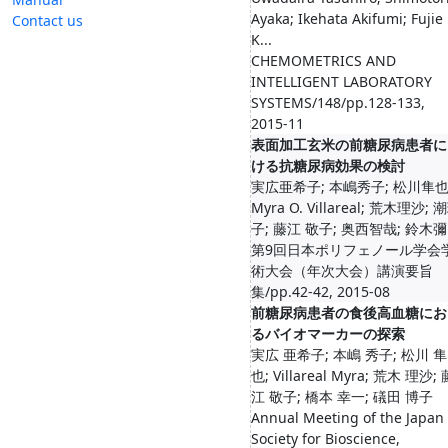
Ayaka; Ikehata Akifumi; Fujie
Contact us
K...
CHEMOMETRICS AND
INTELLIGENT LABORATORY
SYSTEMS/148/pp.128-133,
2015-11
表面加工玄米の前糖尿病患者に
ける抗糖尿病効果の検討
実広亜希子; 本嶋秀子; 松川隼也
Myra O. Villareal; 荒木理沙; 
子; 藤江 敬子; 奥西智哉; 鈴木彌.
第9回日本ポリフェノール学会
術大会（年次大会）講演要旨
集/pp.42-42, 2015-08
前糖尿病患者の食後高血糖にお
るバイオマーカーの探索
実広 亜希子; 本嶋 秀子; 松川 隼
也; Villareal Myra; 荒木 理沙; 
江 敬子; 橋本 幸一; 礒田 博子
Annual Meeting of the Japan
Society for Bioscience,